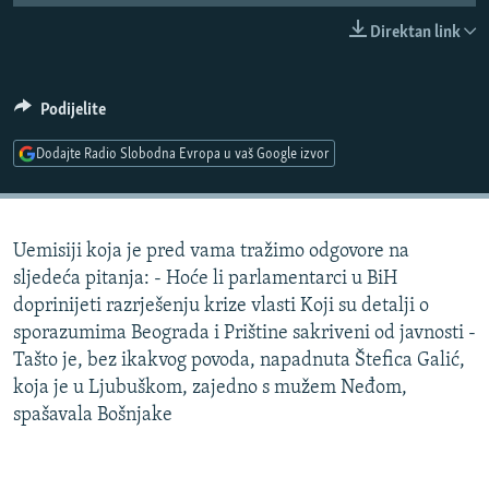
ISPRIČAJ MI
Direktan link
DNEVNO@RSE
SPECIJALI RSE
Podijelite
VIŠE OD NASLOVA
Dodajte Radio Slobodna Evropa u vaš Google izvor
PRATITE NAS
GENOCID U SREBRENICI
POPLAVE I KLIZIŠTA U BIH 2024.
Uemisiji koja je pred vama tražimo odgovore na
TV LIBERTY
Sve RFE/RL stranice
sljedeća pitanja: - Hoće li parlamentarci u BiH
POST SCRIPTUM
doprinijeti razrješenju krize vlasti Koji su detalji o
sporazumima Beograda i Prištine sakriveni od javnosti -
MOJA EVROPA
Tašto je, bez ikakvog povoda, napadnuta Štefica Galić,
TRI DECENIJE OD RATA U BIH
koja je u Ljubuškom, zajedno s mužem Neđom,
SVE KARTE DEJTONA
spašavala Bošnjake
NASTANAK I RASPAD JUGOSLAVIJE