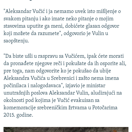
Auto
240p
360p
480p
480p
"Aleksandar Vučić i ja nemamo uvek isto mišljenje o
720p
svakom pitanju i ako imate neko pitanje o mojim
720p
1080p
stavovima uputite ga meni, dobićete glasan odgovor
1080p
koji možete da razumete", odgovorio je Vulin u
saopštenju.
"Da biste ušli u raspravu sa Vučićem, ipak ćete morati
da pronađete njegove reči i pokušate da ih osporite ali,
pre toga, nam odgovorite ko je pokušao da ubije
Aleksandra Vučića u Srebrenici i zašto nema imena
počinilaca i nalogodavaca", izjavio je ministar
unutrašnjih poslova Aleksandar Vulin, aludirajući na
okolnosti pod kojima je Vučić evakuisan sa
komemoracije srebreničkim žrtvama u Potočarima
2015. godine.