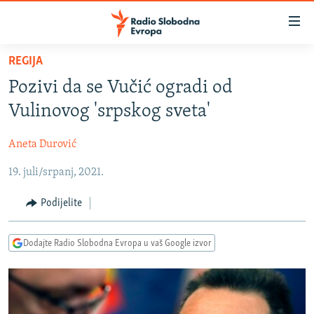
Dostupni
linkovi
Pređite
REGIJA
na
VIJESTI
Pozivi da se Vučić ogradi od
glavni
BOSNA I HERCEGOVINA
sadržaj
Vulinovog 'srpskog sveta'
SRBIJA
Pređite
na
Aneta Durović
KOSOVO
glavnu
19. juli/srpanj, 2021.
CRNA GORA
navigaciju
Pređite
VIZUELNO
Podijelite
na
PODCASTI
VIDEO
pretragu
Dodajte Radio Slobodna Evropa u vaš Google izvor
RAT U UKRAJINI
FOTOGALERIJE
KINA NA BALKANU
INFOGRAFIKE
RSE PRIČE IZ SVIJETA