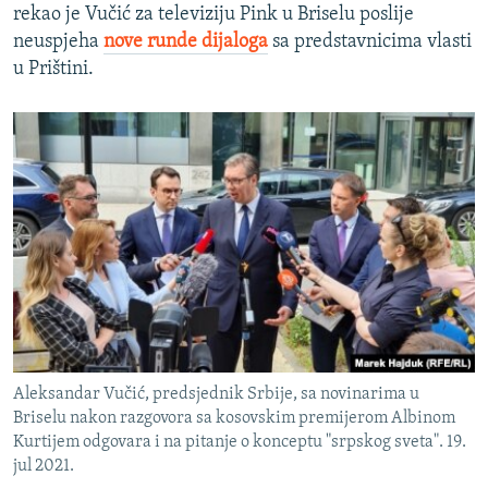
rekao je Vučić za televiziju Pink u Briselu poslije
neuspjeha
nove runde dijaloga
sa predstavnicima vlasti
u Prištini.
Aleksandar Vučić, predsjednik Srbije, sa novinarima u
Briselu nakon razgovora sa kosovskim premijerom Albinom
Kurtijem odgovara i na pitanje o konceptu "srpskog sveta". 19.
jul 2021.