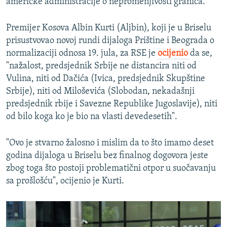
američke administracije o nepromenjivosti granica.
Premijer Kosova Albin Kurti (Aljbin), koji je u Briselu
prisustvovao novoj rundi dijaloga Prištine i Beograda o
normalizaciji odnosa 19. jula, za RSE je
ocijenio
da se,
"nažalost, predsjednik Srbije ne distancira niti od
Vulina, niti od Dačića (Ivica, predsjednik Skupštine
Srbije), niti od Miloševića (Slobodan, nekadašnji
predsjednik rbije i Savezne Republike Jugoslavije), niti
od bilo koga ko je bio na vlasti devedesetih".
"Ovo je stvarno žalosno i mislim da to što imamo deset
godina dijaloga u Briselu bez finalnog dogovora jeste
zbog toga što postoji problematični otpor u suočavanju
sa prošlošću", ocijenio je Kurti.