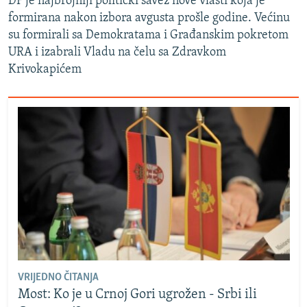
DF je najbrojniji politički savez nove vlasti koja je
formirana nakon izbora avgusta prošle godine. Većinu
su formirali sa Demokratama i Građanskim pokretom
URA i izabrali Vladu na čelu sa Zdravkom
Krivokapićem
VRIJEDNO ČITANJA
Most: Ko je u Crnoj Gori ugrožen - Srbi ili