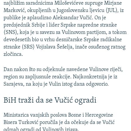
najbližim saradnicima Miloševićeve supruge Mirjane
Marković, okupljenih u Jugoslovensku ljevicu (JUL), iz
publike je aplaudirao Aleksandar Vučić. On je
predsjednik Srbije i lider Srpske napredne stranke
(SNS), koja je u savezu sa Vulinovom partijom, a tokom
devedesetih bio u vrhu desničarske Srpske radikalne
stranke (SRS) Vojislava Šešelja, inače osuđenog ratnog
zločinca.
Dan nakon što su odjeknule navedene Vulinove riječi,
region su zapljusnule reakcije. Najkonkretnija je iz
Sarajeva, na koju je Vulin istog dana odgovorio.
BiH traži da se Vučić ogradi
Ministarica vanjskih poslova Bosne i Hercegovine
Bisera Turković poručila je da očekuje da se Vučić
odmah ogradi od Vulinovih izjava.