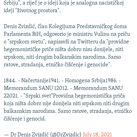
Srbiju", a riječ je o ideji koja je analogna nacističkoj
ideji "životnog prostora".
Denis Zvizdić, član Kolegijuma Predstavničkog doma
Parlamenta BiH, odgovorio je ministru Vulinu na priču
o "srpskom svetu", napisavši na Twitteru da "providne
hegemonističke priče ništa dobro nisu donijele, niti
srpskom, niti drugim balkanskim narodima. Samo
ratove, stradanja, etničko čišćenje i genocide".
1844. - Načertanije1941. - Homogena Srbija1986. -
Memorandum SANU 12012. - Memorandum SANU
22021. - "Srpski svet"Providna hegemonistička priča
koja ništa dobro nije donijela niti srpskom niti drugim
balkanskim narodima. Samo ratove, stradanja, etničko
čišćenje i genocid.
— Dr Denis Zvizdić (@DrZvizdic)
July 18, 2021