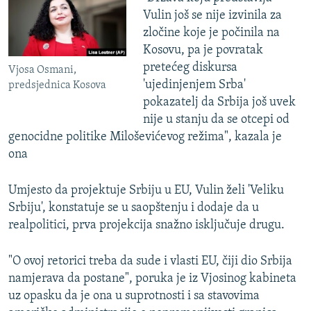
Vulin još se nije izvinila za
zločine koje je počinila na
Kosovu, pa je povratak
pretećeg diskursa
Vjosa Osmani,
'ujedinjenjem Srba'
predsjednica Kosova
pokazatelj da Srbija još uvek
nije u stanju da se otcepi od
genocidne politike Miloševićevog režima", kazala je
ona
Umjesto da projektuje Srbiju u EU, Vulin želi 'Veliku
Srbiju', konstatuje se u saopštenju i dodaje da u
realpolitici, prva projekcija snažno isključuje drugu.
"O ovoj retorici treba da sude i vlasti EU, čiji dio Srbija
namjerava da postane", poruka je iz Vjosinog kabineta
uz opasku da je ona u suprotnosti i sa stavovima