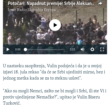
Potočari: Napadnut premijer Srbije Aleksandar Vučić
Izvor
Radio Slobodna Evropa
No media source currently available
0:00
2:23
U nastavku saopštenja, Vulin podsjeća i da je u svojoj
izjavi 18. jula rekao "da će se Srbi ujediniti mirno, bez i
jednog metka kada se za to steknu uslovi".
"Ako su mogli Nemci, zašto ne bi mogli i Srbi, ili ste Vi i
protiv ujedinjene Nemačke?", upitao je Vulin Biseru
Turković.