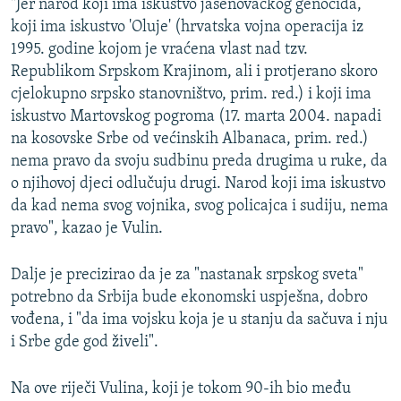
"Jer narod koji ima iskustvo jasenovačkog genocida,
koji ima iskustvo 'Oluje' (hrvatska vojna operacija iz
1995. godine kojom je vraćena vlast nad tzv.
Republikom Srpskom Krajinom, ali i protjerano skoro
cjelokupno srpsko stanovništvo, prim. red.) i koji ima
iskustvo Martovskog pogroma (17. marta 2004. napadi
na kosovske Srbe od većinskih Albanaca, prim. red.)
nema pravo da svoju sudbinu preda drugima u ruke, da
o njihovoj djeci odlučuju drugi. Narod koji ima iskustvo
da kad nema svog vojnika, svog policajca i sudiju, nema
pravo", kazao je Vulin.
Dalje je precizirao da je za "nastanak srpskog sveta"
potrebno da Srbija bude ekonomski uspješna, dobro
vođena, i "da ima vojsku koja je u stanju da sačuva i nju
i Srbe gde god živeli".
Na ove riječi Vulina, koji je tokom 90-ih bio među