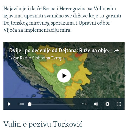
Najavila je i da će Bosna i Hercegovina sa Vulinovim
izjavama upoznati zvanično sve države koje su garanti
Dejtonskog mirovnog sporazuma i Upravni odbor
Vijeća za implementaciju mira.
Dvije i po decenije od Dejtona: Ruže na obje strane isto cvjetaju
Izvor
Radio Slobodna Evropa
No media source currently available
Auto
0:00
7:06
240p
Vulin o pozivu Turković
360p