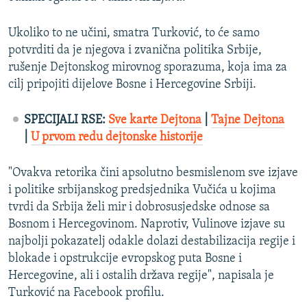
Ukoliko to ne učini, smatra Turković, to će samo
potvrditi da je njegova i zvanična politika Srbije,
rušenje Dejtonskog mirovnog sporazuma, koja ima za
cilj pripojiti dijelove Bosne i Hercegovine Srbiji.
SPECIJALI RSE:
Sve karte Dejtona
|
Tajne Dejtona
|
U prvom redu dejtonske historije
"Ovakva retorika čini apsolutno besmislenom sve izjave
i politike srbijanskog predsjednika Vučića u kojima
tvrdi da Srbija želi mir i dobrosusjedske odnose sa
Bosnom i Hercegovinom. Naprotiv, Vulinove izjave su
najbolji pokazatelj odakle dolazi destabilizacija regije i
blokade i opstrukcije evropskog puta Bosne i
Hercegovine, ali i ostalih država regije", napisala je
Turković na Facebook profilu.