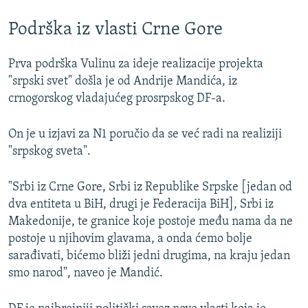
Podrška iz vlasti Crne Gore
Prva podrška Vulinu za ideje realizacije projekta
"srpski svet" došla je od Andrije Mandića, iz
crnogorskog vladajućeg prosrpskog DF-a.
On je u izjavi za N1 poručio da se već radi na realiziji
"srpskog sveta".
"Srbi iz Crne Gore, Srbi iz Republike Srpske [jedan od
dva entiteta u BiH, drugi je Federacija BiH], Srbi iz
Makedonije, te granice koje postoje među nama da ne
postoje u njihovim glavama, a onda ćemo bolje
sarađivati, bićemo bliži jedni drugima, na kraju jedan
smo narod", naveo je Mandić.