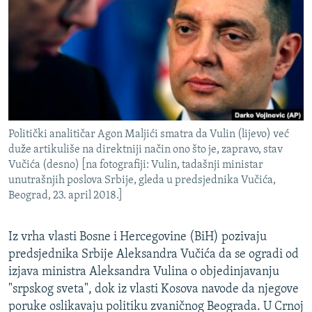
ISPRIČAJ MI
DNEVNO@RSE
SPECIJALI RSE
VIŠE OD NASLOVA
PRATITE NAS
GENOCID U SREBRENICI
Politički analitičar Agon Maljići smatra da Vulin (lijevo) već
POPLAVE I KLIZIŠTA U BIH 2024.
duže artikuliše na direktniji način ono što je, zapravo, stav
TV LIBERTY
Sve RFE/RL stranice
Vučića (desno) [na fotografiji: Vulin, tadašnji ministar
unutrašnjih poslova Srbije, gleda u predsjednika Vučića,
POST SCRIPTUM
Beograd, 23. april 2018.]
MOJA EVROPA
Iz vrha vlasti Bosne i Hercegovine (BiH) pozivaju
TRI DECENIJE OD RATA U BIH
predsjednika Srbije Aleksandra Vučića da se ogradi od
SVE KARTE DEJTONA
izjava ministra Aleksandra Vulina o objedinjavanju
"srpskog sveta", dok iz vlasti Kosova navode da njegove
NASTANAK I RASPAD JUGOSLAVIJE
poruke oslikavaju politiku zvaničnog Beograda. U Crnoj