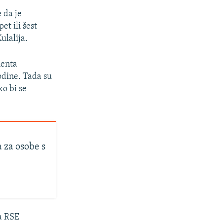
e da je
et ili šest
ulalija.
menta
odine. Tada su
o bi se
 za osobe s
za RSE