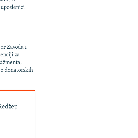
 uposlenici
bor Zavoda i
enciji za
adžmenta,
je donatorskih
 Redžep