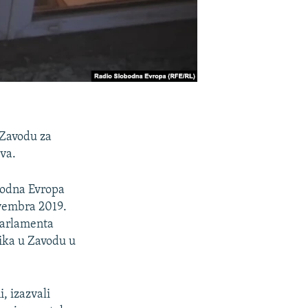
 Zavodu za
eva.
bodna Evropa
ovembra 2019.
Parlamenta
nika u Zavodu u
, izazvali