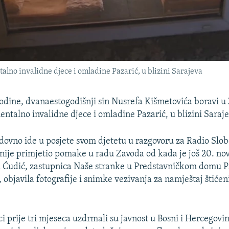
lno invalidne djece i omladine Pazarić, u blizini Sarajeva
godine, dvanaestogodišnji sin Nusrefa Kišmetovića boravi u
entalno invalidne djece i omladine Pazarić, u blizini Saraj
dovno ide u posjete svom djetetu u razgovoru za Radio Slo
nije primjetio pomake u radu Zavoda od kada je još 20. n
a Ćudić, zastupnica Naše stranke u Predstavničkom domu 
, objavila fotografije i snimke vezivanja za namještaj štiće
i prije tri mjeseca uzdrmali su javnost u Bosni i Hercegovini