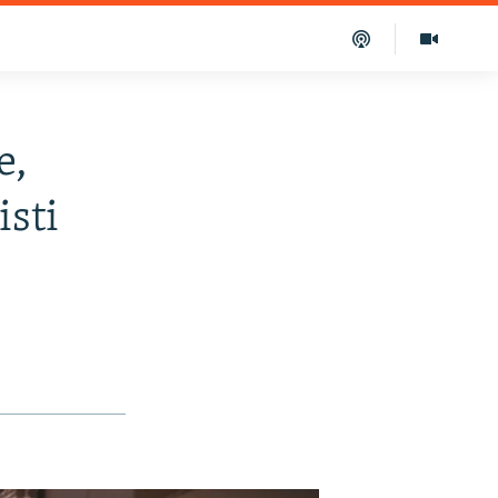
e,
isti