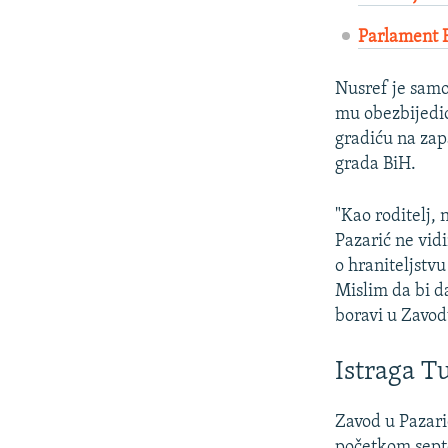
Parlament F
Nusref je samoh
mu obezbijedio
gradiću na zap
grada BiH.
"Kao roditelj,
Pazarić ne vid
o hraniteljstvu
Mislim da bi d
boravi u Zavod
Istraga T
Zavod u Pazari
početkom septe