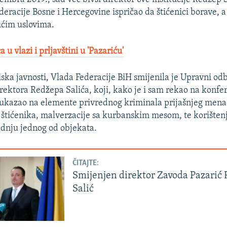
eracije Bosne i Hercegovine ispričao da štićenici borave, a
ćim uslovima.
 u vlazi i prljavštini u 'Pazariću'
iska javnosti, Vlada Federacije BiH smijenila je Upravni od
rektora Redžepa Salića, koji, kako je i sam rekao na konfer
i ukazao na elemente privrednog kriminala prijašnjeg men
štićenika, malverzacije sa kurbanskim mesom, te korišten
adnju jednog od objekata.
ČITAJTE:
Smijenjen direktor Zavoda Pazarić
Salić