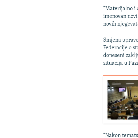
"Materijalno i 
imenovan novi v
novih njegovate
Smjena uprave 
Federacije o s
doneseni zaklj
situacija u Paz
"Nakon tematsk