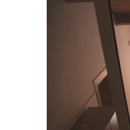
ISPRIČAJ MI
DNEVNO@RSE
SPECIJALI RSE
VIŠE OD NASLOVA
GENOCID U SREBRENICI
POPLAVE I KLIZIŠTA U BIH 2024.
TV LIBERTY
POST SCRIPTUM
MOJA EVROPA
TRI DECENIJE OD RATA U BIH
SVE KARTE DEJTONA
NASTANAK I RASPAD JUGOSLAVIJE