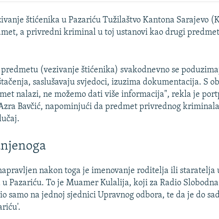
anje štićenika u Pazariću Tužilaštvo Kantona Sarajevo (K
met, a privredni kriminal u toj ustanovi kao drugi predmet
predmetu (vezivanje štićenika) svakodnevno se poduzimaj
štačenja, saslušavaju svjedoci, izuzima dokumentacija. S o
dmet nalazi, ne možemo dati više informacija", rekla je por
Azra Bavčić, napominjući da predmet privrednog kriminal
lučaj.
unjenoga
napravljen nakon toga je imenovanje roditelja ili staratelj
u Pazariću. To je Muamer Kulalija, koji za Radio Slobodn
io samo na jednoj sjednici Upravnog odbora, te da je do sad
riću'.