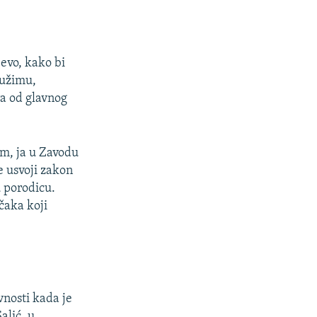
jevo, kako bi
Bužimu,
a od glavnog
im, ja u Zavodu
e usvoji zakon
u porodicu.
čaka koji
nosti kada je
alić, u