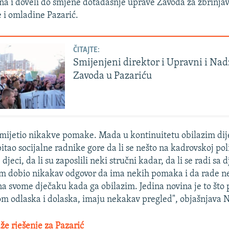
na i doveli do smjene dotadašnje uprave Zavoda za zbrinj
e i omladine Pazarić.
ČITAJTE:
Smijenjeni direktor i Upravni i Na
Zavoda u Pazariću
mijetio nikakve pomake. Mada u kontinuitetu obilazim dij
itao socijalne radnike gore da li se nešto na kadrovskoj poli
j djeci, da li su zaposlili neki stručni kadar, da li se radi sa
m dobio nikakav odgovor da ima nekih pomaka i da rade ne
 na svome dječaku kada ga obilazim. Jedina novina je to što
kom odlaska i dolaska, imaju nekakav pregled", objašnjava N
aže rješenje za Pazarić