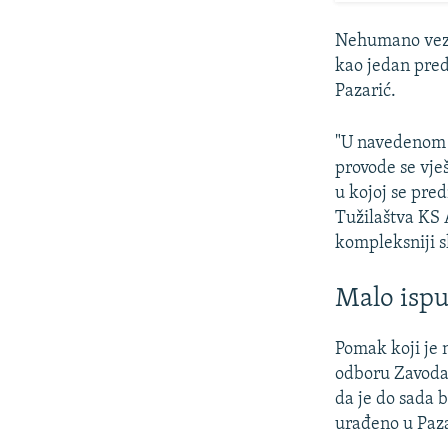
Nehumano veziv
kao jedan pred
Pazarić.
"U navedenom 
provode se vje
u kojoj se pre
Tužilaštva KS 
kompleksniji s
Malo isp
Pomak koji je 
odboru Zavoda 
da je do sada b
urađeno u Paza