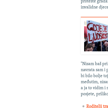
proteste građa
invalidne djec
"Nisam baš pri
navrata sam i p
bi bilo bolje to
međutim, nisa
a ja to vidim i
posjete, prili
Roditelji tr