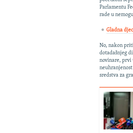
Parlamentu Fed
rade u nemogu
Gladna djeca
No, nakon prit
dotadašnjeg di
novinare, prv
neuhranjenost 
sredstva za gr