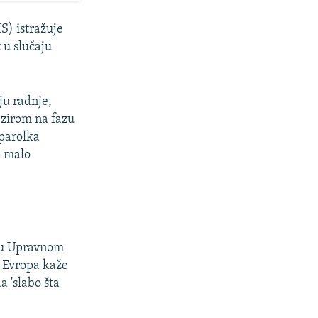
S) istražuje
 u slučaju
u radnje,
bzirom na fazu
tparolka
a malo
a u Upravnom
a Evropa kaže
a 'slabo šta