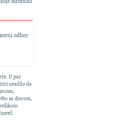
avanje mentalno
dzorni odbor
ete. U par
tici uradilo da
 djecom,
što sa djecom,
 prilikom
usref.