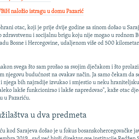
BiH naložio istragu u domu Pazarić
rani otac, koji je prije dvije godine sa sinom došao u Sara
 zdravstvenu i socijalnu brigu koju nije mogao u rodnom 
adu Bosne i Hercegovine, udaljenom više od 500 kilometar
 nakon svega što sam prošao sa svojim dječakom i što prolaz
im njegovu budućnost na ovakav način. Ja samo čekam da s
 i njega bih najradije izvukao i smjestio u neku hraniteljsk
aleko lakše funkcionirao i lakše napredovao", kaže otac dje
u u Pazariću.
užilaštva u dva predmeta
ću kod Sarajeva došao je u fokus bosanskohercegovačke jav
mbra 2019., sad već bivši direktor ove institucije Redžep S