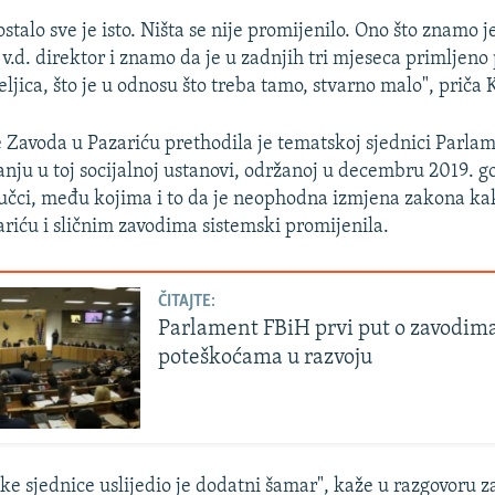
ostalo sve je isto. Ništa se nije promijenilo. Ono što znamo j
.d. direktor i znamo da je u zadnjih tri mjeseca primljeno p
ljica, što je u odnosu što treba tamo, stvarno malo", priča K
Zavoda u Pazariću prethodila je tematskoj sjednici Parla
tanju u toj socijalnoj ustanovi, održanoj u decembru 2019. g
učci, među kojima i to da je neophodna izmjena zakona kak
ariću i sličnim zavodima sistemski promijenila.
ČITAJTE:
Parlament FBiH prvi put o zavodima
poteškoćama u razvoju
e sjednice uslijedio je dodatni šamar", kaže u razgovoru 