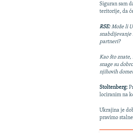
Siguran sam da
teritorije, da 
RSE:
Može li Uk
snabdijevanje 
partneri?
Kao što znate,
snage su dobro
njihovih domet
Stoltenberg:
Pr
lociranim na k
Ukrajina je do
pravimo stalne