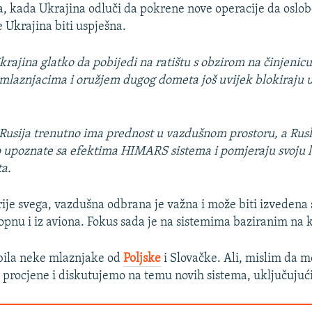
, kada Ukrajina odluči da pokrene nove operacije da oslob
će Ukrajina biti uspješna.
rajina glatko da pobijedi na ratištu s obzirom na činjenic
mlaznjacima i oružjem dugog dometa još uvijek blokiraju u
 Rusija trenutno ima prednost u vazdušnom prostoru, a Ru
 upoznate sa efektima HIMARS sistema i pomjeraju svoju lo
a.
ije svega, vazdušna odbrana je važna i može biti izvedena 
opnu i iz aviona. Fokus sada je na sistemima baziranim na 
bila neke mlaznjake od
Poljske
i Slovačke. Ali, mislim da 
 procjene i diskutujemo na temu novih sistema, uključujući