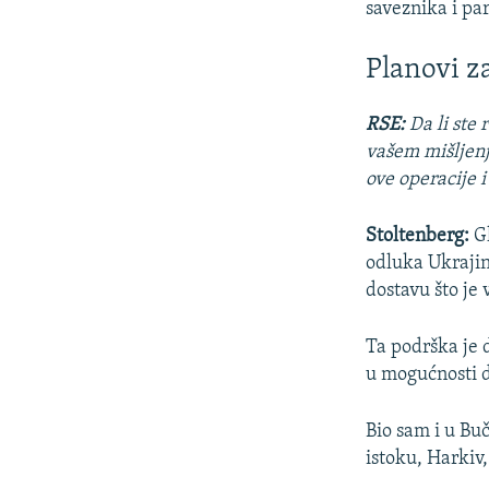
saveznika i pa
Planovi z
RSE:
Da li ste
vašem mišljenj
ove operacije i
Stoltenberg:
Gl
odluka Ukrajin
dostavu što je
Ta podrška je 
u mogućnosti d
Bio sam i u Buč
istoku, Harkiv,