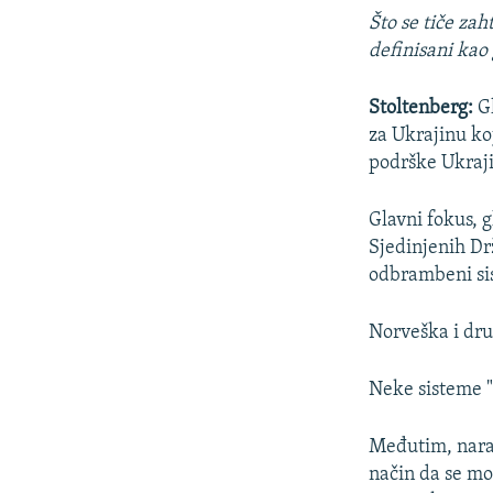
Što se tiče za
definisani kao 
Stoltenberg:
Gl
za Ukrajinu ko
podrške Ukraji
Glavni fokus, 
Sjedinjenih Drž
odbrambeni si
Norveška i dru
Neke sisteme "
Međutim, naravn
način da se mo