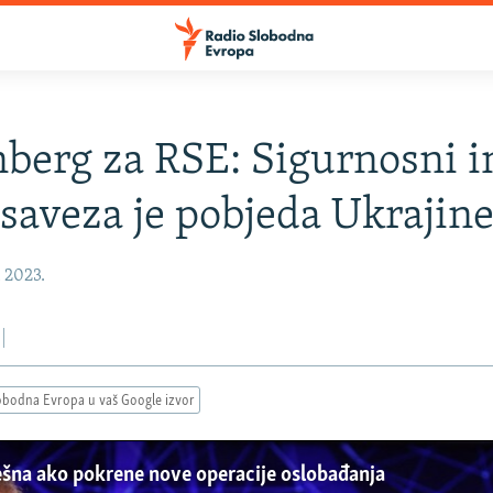
nberg za RSE: Sigurnosni i
aveza je pobjeda Ukrajin
, 2023.
obodna Evropa u vaš Google izvor
ješna ako pokrene nove operacije oslobađanja