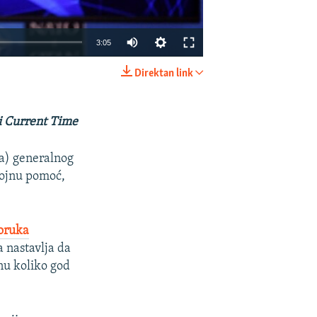
Auto
3:05
240p
Direktan link
EMBED
PODIJELI
360p
480p
i Current Time
720p
la) generalnog
1080p
vojnu pomoć,
oruka
480p
 nastavlja da
nu koliko god