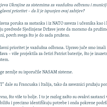
htjeva Ukrajine za sistemima za vazdušnu odbranu i municij
glavni prioritet – da li je ispunjen ovaj zahtjev?
avna poruka sa sastanka i iz NATO saveza i učesnika kao i
ju predvode Sjedinjene Države jeste da moramo da pružimo
ni, povrh svega što je do sada pruženo.
glavni prioritet je vazdušna odbrana. Upravo juče smo imali
ava – više projektila za četiri Patriot baterije, što je izuz
stem.
ge zemlje su isporučile NASAM sisteme.
T" dale su Francuska i Italija, tako da saveznici pružaju po
o, što više to bolje. I to je razlog zašto su ovakvi sastanci v
bilišu i precizno identifikuju potrebe i onda pokrene pod