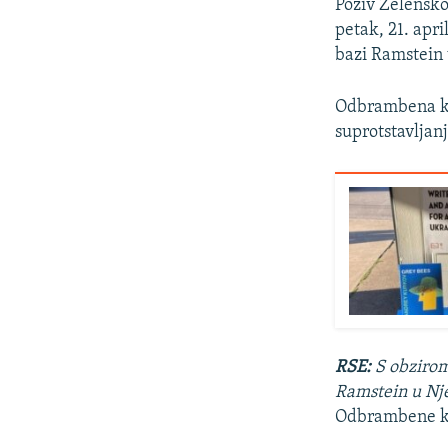
Poziv Zelensk
petak, 21. apr
bazi Ramstein
Odbrambena ko
suprotstavljanj
RSE:
S obzirom
Ramstein u Nje
Odbrambene ko