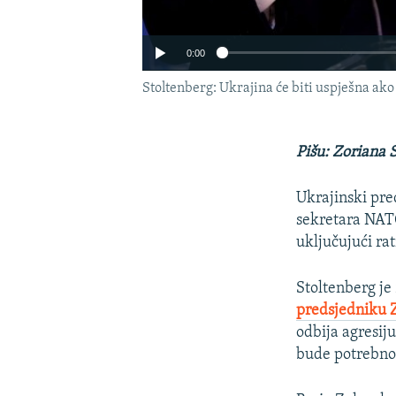
0:00
Stoltenberg: Ukrajina će biti uspješna ak
Pišu: Zoriana 
Ukrajinski pre
sekretara NATO
uključujući rat
Stoltenberg j
Auto
predsjedniku 
odbija agresij
bude potrebno