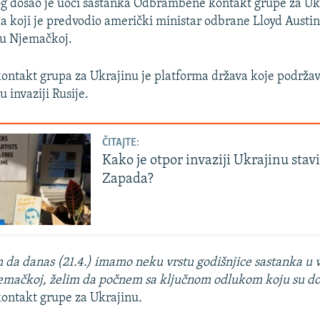
og došao je uoči sastanka Odbrambene kontakt grupe za Uk
ila koji je predvodio američki ministar odbrane Lloyd Austi
 u Njemačkoj.
ntakt grupa za Ukrajinu je platforma država koje podrža
u invaziji Rusije.
ČITAJTE:
Kako je otpor invaziji Ukrajinu sta
Zapada?
 da danas (21.4.) imamo neku vrstu godišnjice sastanka u 
mačkoj, želim da počnem sa ključnom odlukom koju su don
ntakt grupe za Ukrajinu
.