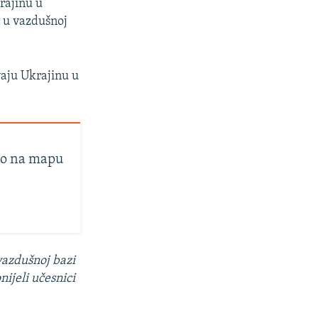
rajinu u
n u vazdušnoj
vaju
Ukrajinu u
vio na mapu
vazdušnoj bazi
ijeli učesnici