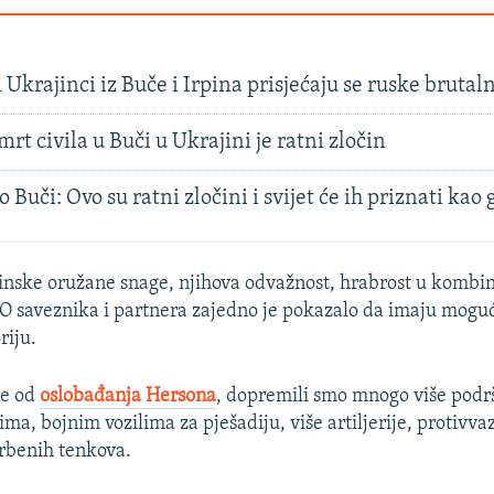
i Ukrajinci iz Buče i Irpina prisjećaju se ruske brutal
mrt civila u Buči u Ukrajini je ratni zločin
o Buči: Ovo su ratni zločini i svijet će ih priznati kao
inske oružane snage, njihova odvažnost, hrabrost u kombina
saveznika i partnera zajedno je pokazalo da imaju mogu
riju.
đe od
oslobađanja Hersona
, dopremili smo mnogo više podr
ma, bojnim vozilima za pješadiju, više artiljerije, protivv
rbenih tenkova.