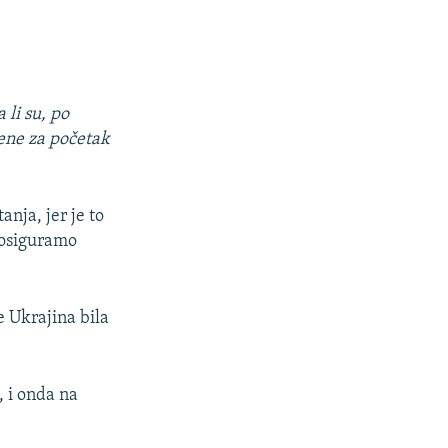
 li su, po
ene za početak
nja, jer je to
 osiguramo
e Ukrajina bila
, i onda na