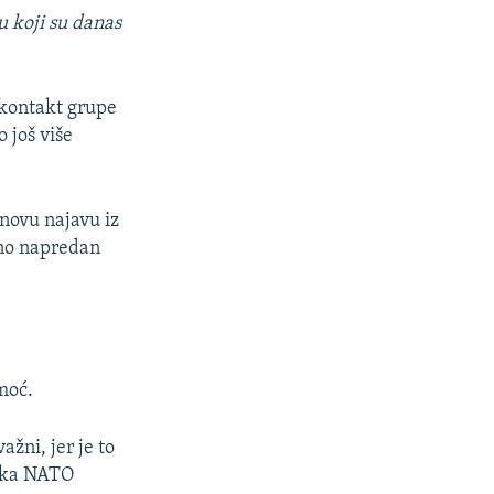
u koji su danas
 kontakt grupe
 još više
 novu najavu iz
etno napredan
moć.
ažni, jer je to
rška NATO