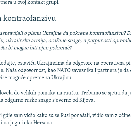
rtnera u ovoj kontakt grupi.
a kontraofanzivu
 raspravljali o planu Ukrajine da pokrene kontraofanzivu? Da
u, ukrajinska armija, oružane snage, u potpunosti opremlj
 šta bi mogao biti njen pokretač?
edajte, ostaviću Ukrajincima da odgovore na operativna pita
e. Naša odgovornost, kao NATO saveznika i partnera je da
 više moguće opreme za Ukrajinu.
dovela do velikih pomaka na ratištu. Trebamo se sjetiti da j
a odgurne ruske snage sjeverno od Kijeva.
i gdje sam vidio kako su se Rusi ponašali, vidio sam zločine
 i na jugu i oko Hersona.