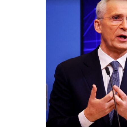
ISPRIČAJ MI
DNEVNO@RSE
SPECIJALI RSE
VIŠE OD NASLOVA
GENOCID U SREBRENICI
POPLAVE I KLIZIŠTA U BIH 2024.
TV LIBERTY
POST SCRIPTUM
MOJA EVROPA
TRI DECENIJE OD RATA U BIH
SVE KARTE DEJTONA
NASTANAK I RASPAD JUGOSLAVIJE