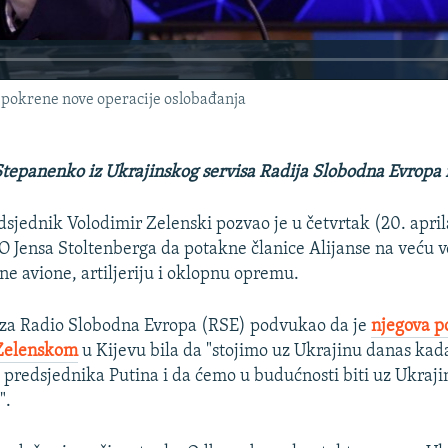
o pokrene nove operacije oslobađanja
Stepanenko iz Ukrajinskog servisa Radija Slobodna Evropa 
dsjednik Volodimir Zelenski pozvao je u četvrtak (20. apri
 Jensa Stoltenberga da potakne članice Alijanse na veću 
ne avione, artiljeriju i oklopnu opremu.
e za Radio Slobodna Evropa (RSE) podvukao da je
njegova p
240p
360p
Zelenskom
u Kijevu bila da "stojimo uz Ukrajinu danas kada
u predsjednika Putina i da ćemo u budućnosti biti uz Ukraji
720p
1080p
".