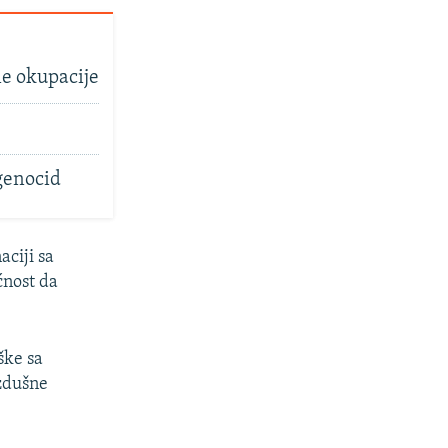
ne okupacije
 genocid
ciji sa
ćnost da
ške sa
azdušne