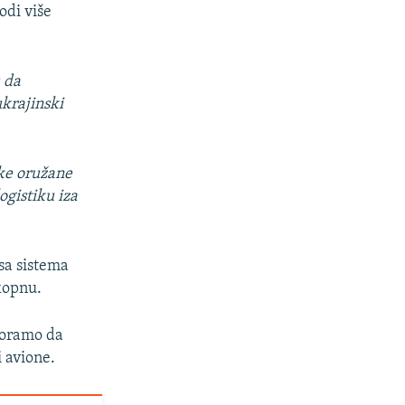
odi više
u da
krajinski
ske oružane
gistiku iza
sa sistema
kopnu.
moramo da
 avione.