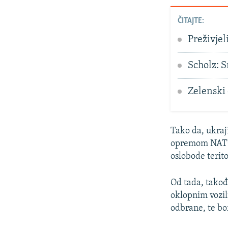
ČITAJTE:
Preživjel
Scholz: S
Zelenski 
Tako da, ukraj
opremom NATO 
oslobode terito
Od tada, tako
oklopnim vozili
odbrane, te bo