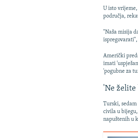
U isto vrijeme
područja, rekav
"Naša misija d
ispregovarati"
Američki preds
imati 'uspješan
'pogubne za t
'Ne želite
Turski, sedam 
civila u bijegu
napuštenih u k