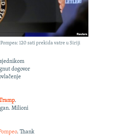
mpea: 120 sati prekida vatre u Siriji
dsjednikom
gnut dogovor
povlačenje
 Tramp
.
gan. Milioni
Pompeo
. Thank