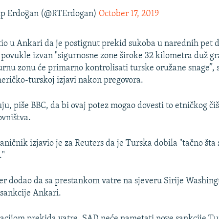
ip Erdoğan (@RTErdogan)
October 17, 2019
tio u Ankari da je postignut prekid sukoba u narednih pet 
povukle izvan "sigurnosne zone široke 32 kilometra duž gr
rnu zonu će primarno kontrolisati turske oružane snage”, 
eričko-turskoj izjavi nakon pregovora.
uju, piše BBC, da bi ovaj potez mogao dovesti to etničkog či
vništva.
aničnik izjavio je za Reuters da je Turska dobila "tačno šta 
."
er dodao da sa prestankom vatre na sjeveru Sirije Washing
sankcije Ankari.
cijom prekida vatre, SAD neće nametati nove sankcije Tur