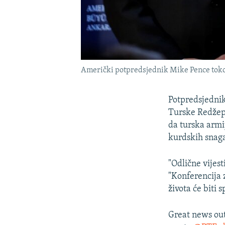
Američki potpredsjednik Mike Pence tokom
Potpredsjednik
Turske Redžep
da turska armij
kurdskih snaga
"Odlične vijest
"Konferencija
života će biti s
Great news ou