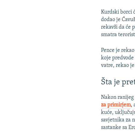
Kurdski borci ć
dodao je Ćavuš
rekavši da će 
smatra teroris
Pence je reka
koje predvode 
vatre, rekao j
Šta je pr
Nakon ranijeg
za primirjem
,
kuće, uključuj
savjetnika za 
sastanke sa Er