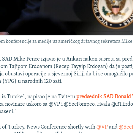
 konferencije za medije uz američkog državnog sekretara Mike Po
 SAD Mike Pence izjavio je u Ankari nakon susreta sa pre
om Tajipom Erdoanom (Recep Tayyip Erdogan) da je posti
a obustavi operacije u sjevernoj Siriji da bi se omogućilo 
 (YPG) u narednih 120 sati.
i iz Turske", napisao je na Tviteru
predsednik SAD Donald
 za novinare uskoro sa @VP i @SecPompeo. Hvala @RTErdo
paseni!"
t of Turkey. News Conference shortly with
@VP
and
@Sec