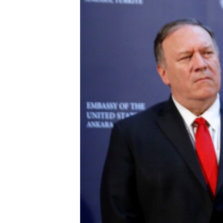
ISPRIČAJ MI
DNEVNO@RSE
SPECIJALI RSE
VIŠE OD NASLOVA
GENOCID U SREBRENICI
POPLAVE I KLIZIŠTA U BIH 2024.
TV LIBERTY
POST SCRIPTUM
MOJA EVROPA
TRI DECENIJE OD RATA U BIH
SVE KARTE DEJTONA
NASTANAK I RASPAD JUGOSLAVIJE