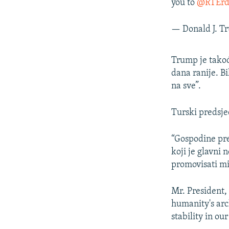
you to
@RTErd
— Donald J. 
Trump je takođ
dana ranije. B
na sve”.
Turski predsje
“Gospodine pre
koji je glavni 
promovisati mir
Mr. President,
humanity's arc
stability in our