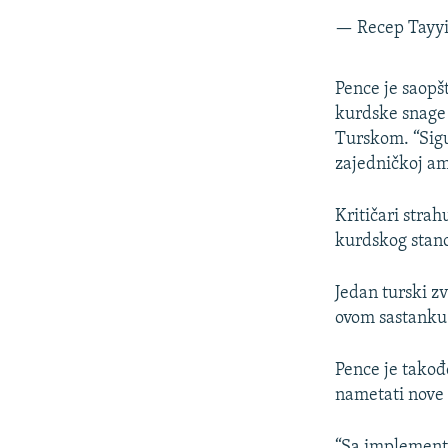
— Recep Tayy
Pence je saopš
kurdske snage 
Turskom. “Sigu
zajedničkoj am
Kritičari strah
kurdskog stano
Jedan turski zv
ovom sastanku
Pence je takođ
nametati nove 
“Sa implementa