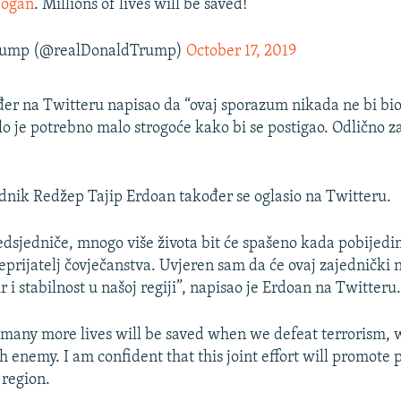
ogan
. Millions of lives will be saved!
Trump (@realDonaldTrump)
October 17, 2019
er na Twitteru napisao da “ovaj sporazum nikada ne bi bio 
ilo je potrebno malo strogoće kako bi se postigao. Odlično z
dnik Redžep Tajip Erdoan također se oglasio na Twitteru.
dsjedniče, mnogo više života bit će spašeno kada pobijed
neprijatelj čovječanstva. Uvjeren sam da će ovaj zajednički 
 i stabilnost u našoj regiji”, napisao je Erdoan na Twitteru
 many more lives will be saved when we defeat terrorism, 
h enemy. I am confident that this joint effort will promote
 region.