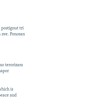
postignut tri
a sve. Ponosan
imo terorizam
napor
.
which is
 peace and