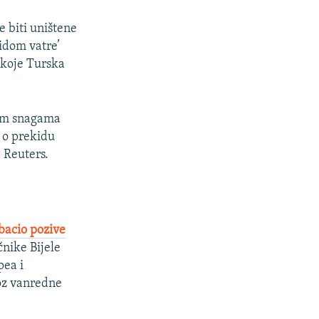
e biti uništene
idom vatre’
 koje Turska
kim snagama
r o prekidu
 Reuters.
dbacio pozive
nike Bijele
pea i
roz vanredne