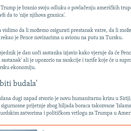
, Trump je branio svoju odluku o povlačenju američkih trupa
ši da to 'nije njihova granica'.
a vidimo da li možemo osigurati prestanak vatre, da li mo
, rekao je Pence novinarima u avionu na putu za Tursku.
jednik je dan uoči sastanka izjavio kako vjeruje da će Pen
 sastanak' ali je upozorio na sankcije i tarife koje će u sup
ursku ekonomiju.
 biti budala'
dana dugi napad stvorio je novu humanitarnu krizu u Siriji
, sigurnosne prijetnje zbog hiljada boraca takozvane 'Islam
urdskim zatvorima i političkom vrtlogu za Trumpa u Ameri