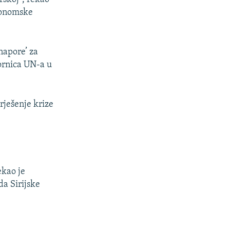
konomske
napore’ za
vornica UN-a u
rješenje krize
ekao je
da Sirijske