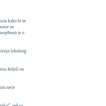
dana kako bi se
anice sa
saopšteno je u
šćenja lokalnog
smo željeli na
ton neće
skoj”, rekao