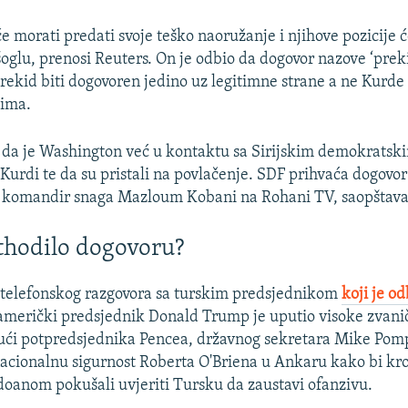
e morati predati svoje teško naoružanje i njihove pozicije ć
oglu, prenosi Reuters. On je odbio da dogovor nazove ‘prek
prekid biti dogovoren jedino uz legitimne strane a ne Kurde
tima.
o da je Washington već u kontaktu sa Sirijskim demokrats
Kurdi te da su pristali na povlačenje. SDF prihvaća dogovo
e komandir snaga Mazloum Kobani na Rohani TV, saopštava
ethodilo dogovoru?
 telefonskog razgovora sa turskim predsjednikom
koji je o
 američki predsjednik Donald Trump je uputio visoke zvanič
ući potpredsjednika Pencea, državnog sekretara Mike Pom
nacionalnu sigurnost Roberta O'Briena u Ankaru kako bi k
doanom pokušali uvjeriti Tursku da zaustavi ofanzivu.