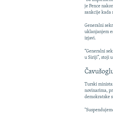
je Pence nakon
sankcije kada s
Generalni sekr
uklanjanjem esk
izjavi.
“Generalni sek
u Siriji”, stoji u
Čavušoglu
Turski minista
novinarima, pr
demokratske s
"Suspendujemo 