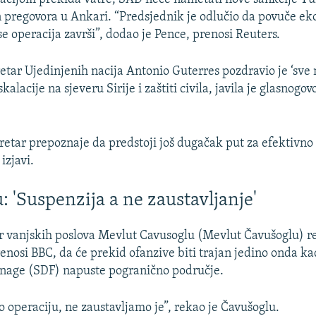
 pregovora u Ankari. “Predsjednik je odlučio da povuče e
e operacija završi”, dodao je Pence, prenosi Reuters.
etar Ujedinjenih nacija Antonio Guterres pozdravio je ‘sve 
alacije na sjeveru Sirije i zaštiti civila, javila je glasnogo
retar prepoznaje da predstoji još dugačak put za efektivno 
 izjavi.
: 'Suspenzija a ne zaustavljanje'
r vanjskih poslova Mevlut Cavusoglu (Mevlut Čavušoglu) r
enosi BBC, da će prekid ofanzive biti trajan jedino onda ka
nage (SDF) napuste pogranično područje.
operaciju, ne zaustavljamo je”, rekao je Čavušoglu.