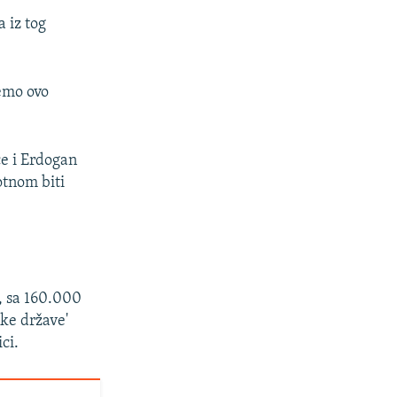
 iz tog
žemo ovo
ce i Erdogan
rotnom biti
, sa 160.000
ske države'
ci.