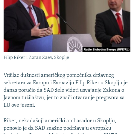
ISPRIČAJ MI
DNEVNO@RSE
SPECIJALI RSE
VIŠE OD NASLOVA
PRATITE NAS
GENOCID U SREBRENICI
Filip Riker i Zoran Zaev, Skoplje
POPLAVE I KLIZIŠTA U BIH 2024.
TV LIBERTY
Sve RFE/RL stranice
Vršilac dužnosti američkog pomoćnika državnog
POST SCRIPTUM
sekretara za Evropu i Evroaziju Filip Riker u Skoplju je
danas poručio da SAD žele videti usvajanje Zakona o
MOJA EVROPA
Javnom tužilaštvu, jer to znači otvaranje pregovora sa
TRI DECENIJE OD RATA U BIH
EU ove jeseni.
SVE KARTE DEJTONA
Riker, nekadašnji američki ambasador u Skoplju,
NASTANAK I RASPAD JUGOSLAVIJE
ponovio je da SAD snažno podržavaju evropsku