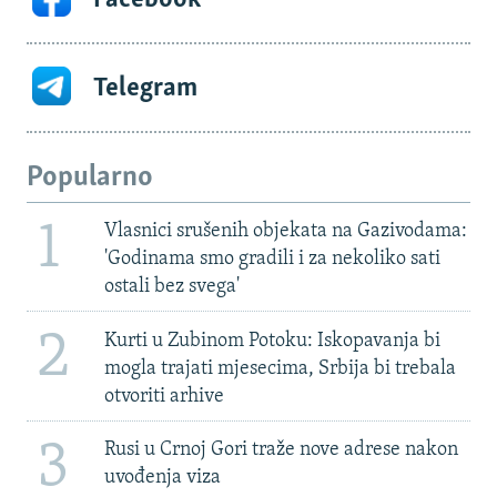
Telegram
Popularno
1
Vlasnici srušenih objekata na Gazivodama:
'Godinama smo gradili i za nekoliko sati
ostali bez svega'
2
Kurti u Zubinom Potoku: Iskopavanja bi
mogla trajati mjesecima, Srbija bi trebala
otvoriti arhive
3
Rusi u Crnoj Gori traže nove adrese nakon
uvođenja viza