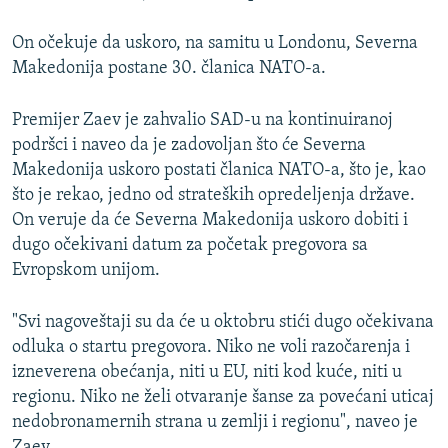
On očekuje da uskoro, na samitu u Londonu, Severna
Makedonija postane 30. članica NATO-a.
Premijer Zaev je zahvalio SAD-u na kontinuiranoj
podršci i naveo da je zadovoljan što će Severna
Makedonija uskoro postati članica NATO-a, što je, kao
što je rekao, jedno od strateških opredeljenja države.
On veruje da će Severna Makedonija uskoro dobiti i
dugo očekivani datum za početak pregovora sa
Evropskom unijom.
"Svi nagoveštaji su da će u oktobru stići dugo očekivana
odluka o startu pregovora. Niko ne voli razočarenja i
izneverena obećanja, niti u EU, niti kod kuće, niti u
regionu. Niko ne želi otvaranje šanse za povećani uticaj
nedobronamernih strana u zemlji i regionu", naveo je
Zaev.