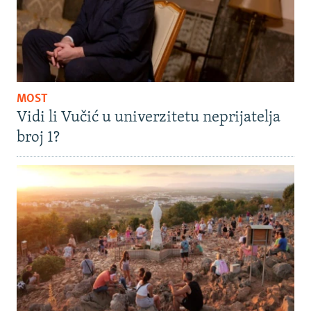
MOST
Vidi li Vučić u univerzitetu neprijatelja
broj 1?