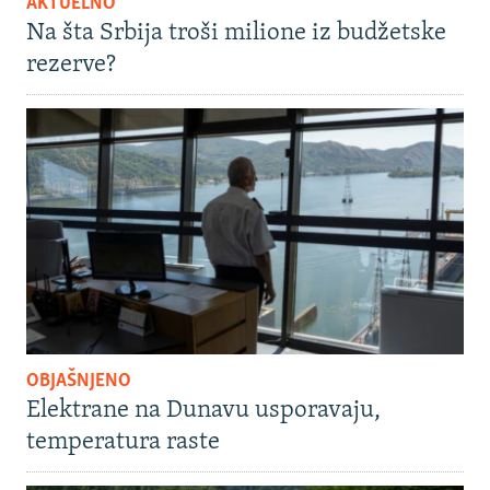
AKTUELNO
Na šta Srbija troši milione iz budžetske
rezerve?
OBJAŠNJENO
Elektrane na Dunavu usporavaju,
temperatura raste