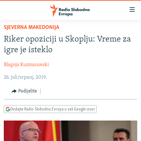
Dostupni
linkovi
Pređite
SJEVERNA MAKEDONIJA
na
VIJESTI
Riker opoziciji u Skoplju: Vreme za
glavni
BOSNA I HERCEGOVINA
sadržaj
igre je isteklo
SRBIJA
Pređite
na
Blagoja Kuzmanovski
KOSOVO
glavnu
26. juli/srpanj, 2019.
CRNA GORA
navigaciju
Pređite
VIZUELNO
Podijelite
na
PODCASTI
VIDEO
pretragu
Dodajte Radio Slobodna Evropa u vaš Google izvor
RAT U UKRAJINI
FOTOGALERIJE
KINA NA BALKANU
INFOGRAFIKE
RSE PRIČE IZ SVIJETA