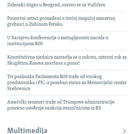
Zelenski stigao u Beograd, susreo se sa Vučićem
Posmrtni ostaci pronađeni u trećoj mogućoj masovnoj
grobnici u Zubinom Potoku
U Sarajevu konferencija o zastupljenosti naroda u
institucijama BiH
Konstitutivna sjednica nastavlja se u subotu, ustavni rok za
Skupštinu Kosova završava u ponoć
Tri poslanika Parlamenta BiH traže od visokog
predstavnika i PIC-a poseban status za Memorijalni centar
Srebrenica
Američki senatori traže od Trumpove administracije
ponovno uvođenje sankcija zvaničnicima iz RS
Multimedija