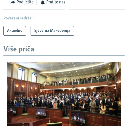
Podijelite
Pratite nas
Povezani sadržaji
Aktuelno
Sjeverna Makedonija
Više priča