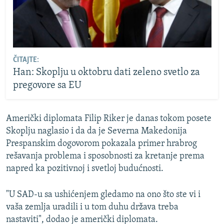
ČITAJTE:
Han: Skoplju u oktobru dati zeleno svetlo za
pregovore sa EU
Američki diplomata Filip Riker je danas tokom posete
Skoplju naglasio i da da je Severna Makedonija
Prespanskim dogovorom pokazala primer hrabrog
rešavanja problema i sposobnosti za kretanje prema
napred ka pozitivnoj i svetloj budućnosti.
"U SAD-u sa ushićenjem gledamo na ono što ste vi i
vaša zemlja uradili i u tom duhu država treba
nastaviti", dodao je američki diplomata.