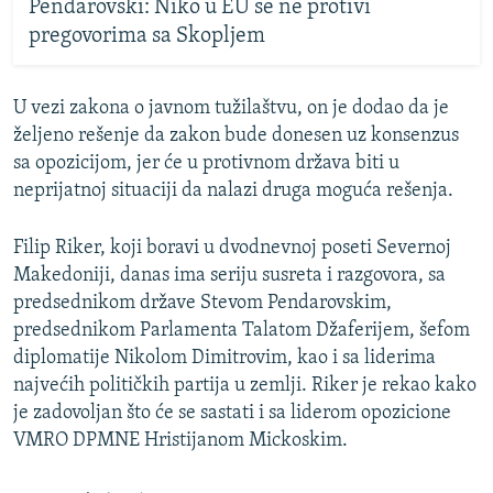
Pendarovski: Niko u EU se ne protivi
pregovorima sa Skopljem
U vezi zakona o javnom tužilaštvu, on je dodao da je
željeno rešenje da zakon bude donesen uz konsenzus
sa opozicijom, jer će u protivnom država biti u
neprijatnoj situaciji da nalazi druga moguća rešenja.
Filip Riker, koji boravi u dvodnevnoj poseti Severnoj
Makedoniji, danas ima seriju susreta i razgovora, sa
predsednikom države Stevom Pendarovskim,
predsednikom Parlamenta Talatom Džaferijem, šefom
diplomatije Nikolom Dimitrovim, kao i sa liderima
najvećih političkih partija u zemlji. Riker je rekao kako
je zadovoljan što će se sastati i sa liderom opozicione
VMRO DPMNE Hristijanom Mickoskim.