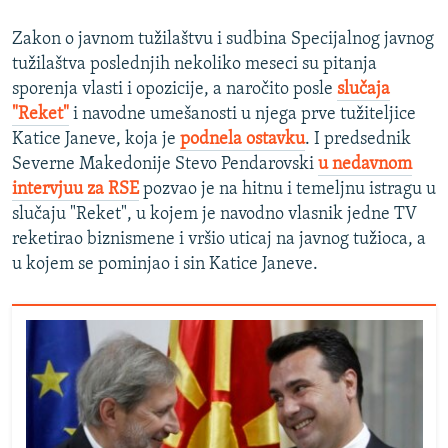
Zakon o javnom tužilaštvu i sudbina Specijalnog javnog
tužilaštva poslednjih nekoliko meseci su pitanja
sporenja vlasti i opozicije, a naročito posle
slučaja
"Reket"
i navodne umešanosti u njega prve tužiteljice
Katice Janeve, koja je
podnela ostavku
. I predsednik
Severne Makedonije Stevo Pendarovski
u nedavnom
intervjuu za RSE
pozvao je na hitnu i temeljnu istragu u
slučaju "Reket", u kojem je navodno vlasnik jedne TV
reketirao biznismene i vršio uticaj na javnog tužioca, a
u kojem se pominjao i sin Katice Janeve.