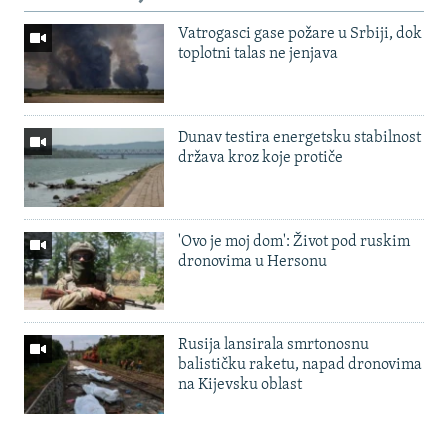
Vatrogasci gase požare u Srbiji, dok
toplotni talas ne jenjava
Dunav testira energetsku stabilnost
država kroz koje protiče
'Ovo je moj dom': Život pod ruskim
dronovima u Hersonu
Rusija lansirala smrtonosnu
balističku raketu, napad dronovima
na Kijevsku oblast