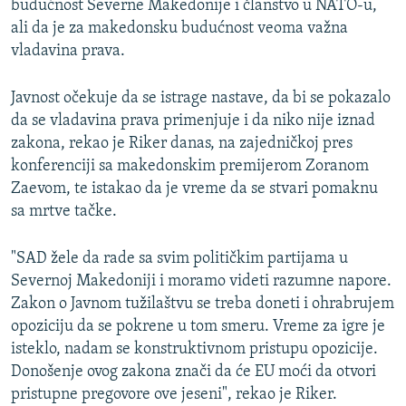
budućnost Severne Makedonije i članstvo u NATO-u,
ali da je za makedonsku budućnost veoma važna
vladavina prava.
Javnost očekuje da se istrage nastave, da bi se pokazalo
da se vladavina prava primenjuje i da niko nije iznad
zakona, rekao je Riker danas, na zajedničkoj pres
konferenciji sa makedonskim premijerom Zoranom
Zaevom, te istakao da je vreme da se stvari pomaknu
sa mrtve tačke.
"SAD žele da rade sa svim političkim partijama u
Severnoj Makedoniji i moramo videti razumne napore.
Zakon o Javnom tužilaštvu se treba doneti i ohrabrujem
opoziciju da se pokrene u tom smeru. Vreme za igre je
isteklo, nadam se konstruktivnom pristupu opozicije.
Donošenje ovog zakona znači da će EU moći da otvori
pristupne pregovore ove jeseni", rekao je Riker.