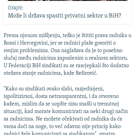
ČITAJTE:
Može li država spasiti privatni sektor u BiH?
Prema njenom mišljenju, teško je štititi prava radnika u
Bosni i Hercegovini, jer se radnici plaše govoriti o
svojim problemima. Ona naglašava da je to posebno
slučaj među radnicima zaposlenim u realnom sektoru.
U Federaciji BiH sindikati su se rascjepkali što dodatno
otežava stanje radnicima, kaže Beširović.
"Kako su sindikati ovako slabi, razjedinjeni,
ispolitizirani, dosta netransparentni, i da otvoreno
kažem, mislim da se uopšte nisu snašli u trenutnoj
situaciji, kad morate komunicirati na neki drugi način
sa radnicima. Ne možete očekivati od radnika da će
vama doći na noge, to već odavno nije princip kako
radnici žele komunicirati sa sindikatom", smatra