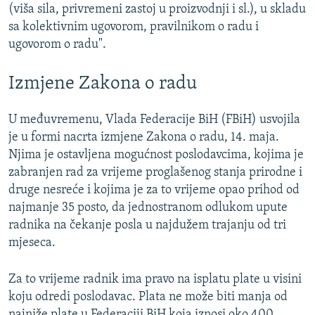
(viša sila, privremeni zastoj u proizvodnji i sl.), u skladu
sa kolektivnim ugovorom, pravilnikom o radu i
ugovorom o radu".
Izmjene Zakona o radu
U međuvremenu, Vlada Federacije BiH (FBiH) usvojila
je u formi nacrta izmjene Zakona o radu, 14. maja.
Njima je ostavljena mogućnost poslodavcima, kojima je
zabranjen rad za vrijeme proglašenog stanja prirodne i
druge nesreće i kojima je za to vrijeme opao prihod od
najmanje 35 posto, da jednostranom odlukom upute
radnika na čekanje posla u najdužem trajanju od tri
mjeseca.
Za to vrijeme radnik ima pravo na isplatu plate u visini
koju odredi poslodavac. Plata ne može biti manja od
najniže plate u Federaciji BiH koja iznosi oko 400