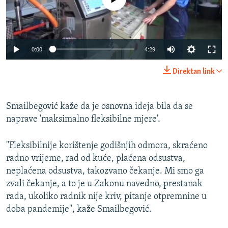
Auto
0:00
4:29
270p
Direktan link
360p
404p
Smailbegović kaže da je osnovna ideja bila da se
Auto
270p
360p
404p
naprave 'maksimalno fleksibilne mjere'.
"Fleksibilnije korištenje godišnjih odmora, skraćeno
radno vrijeme, rad od kuće, plaćena odsustva,
neplaćena odsustva, takozvano čekanje. Mi smo ga
zvali čekanje, a to je u Zakonu navedno, prestanak
rada, ukoliko radnik nije kriv, pitanje otpremnine u
doba pandemije", kaže Smailbegović.