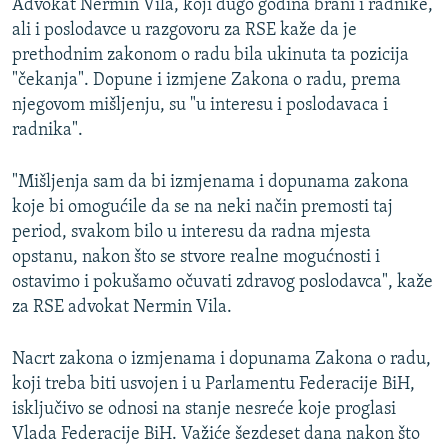
Advokat Nermin Vila, koji dugo godina brani i radnike,
ali i poslodavce u razgovoru za RSE kaže da je
prethodnim zakonom o radu bila ukinuta ta pozicija
"čekanja". Dopune i izmjene Zakona o radu, prema
njegovom mišljenju, su "u interesu i poslodavaca i
radnika".
"Mišljenja sam da bi izmjenama i dopunama zakona
koje bi omogućile da se na neki način premosti taj
period, svakom bilo u interesu da radna mjesta
opstanu, nakon što se stvore realne mogućnosti i
ostavimo i pokušamo očuvati zdravog poslodavca", kaže
za RSE advokat Nermin Vila.
Nacrt zakona o izmjenama i dopunama Zakona o radu,
koji treba biti usvojen i u Parlamentu Federacije BiH,
isključivo se odnosi na stanje nesreće koje proglasi
Vlada Federacije BiH. Važiće šezdeset dana nakon što