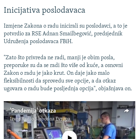
Inicijativa poslodavaca
Izmjene Zakona o radu inicirali su poslodavci, a to je
potvrdio za RSE Adnan Smailbegović, predsjednik
Udruženja poslodavaca FBiH.
"Zato što privreda ne radi, manji je obim posla,
preporuke su da se radi što više od kuće, a osnovni
Zakon o radu je jako krut. On daje jako malo
fleksibilnosti da sprovedu sve opcije, a da otkaz
ugovara o radu bude posljednja opcija", objašnjava on.
'Pandemija' otkaza
Izvor
Radio Slobodna Evropa
No media source currently available