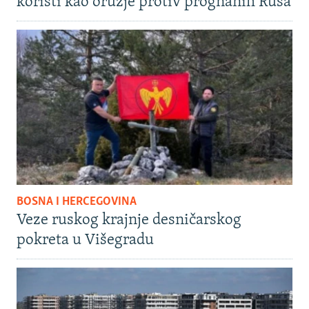
koristi kao oružje protiv prognanih Rusa
BOSNA I HERCEGOVINA
Veze ruskog krajnje desničarskog
pokreta u Višegradu