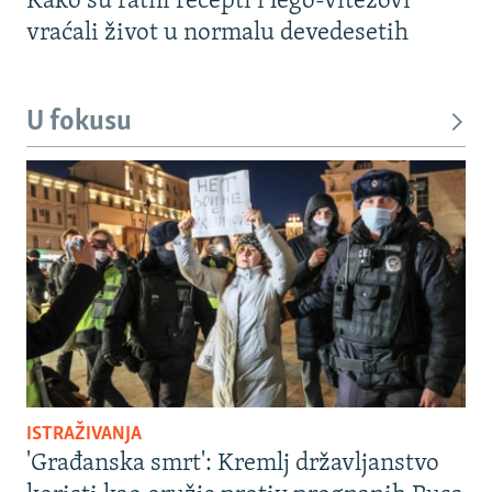
Kako su ratni recepti i lego-vitezovi
vraćali život u normalu devedesetih
U fokusu
ISTRAŽIVANJA
'Građanska smrt': Kremlj državljanstvo