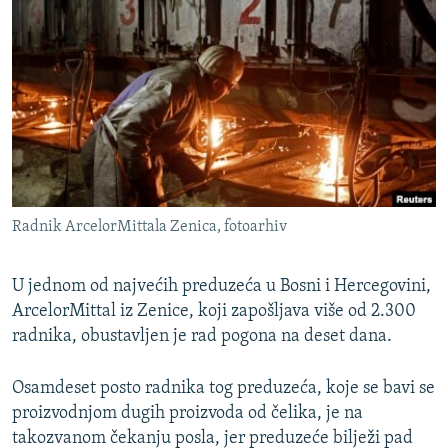
ISPRIČAJ MI
DNEVNO@RSE
SPECIJALI RSE
VIŠE OD NASLOVA
PRATITE NAS
GENOCID U SREBRENICI
POPLAVE I KLIZIŠTA U BIH 2024.
Radnik ArcelorMittala Zenica, fotoarhiv
TV LIBERTY
Sve RFE/RL stranice
POST SCRIPTUM
U jednom od najvećih preduzeća u Bosni i Hercegovini,
MOJA EVROPA
ArcelorMittal iz Zenice, koji zapošljava više od 2.300
radnika, obustavljen je rad pogona na deset dana.
TRI DECENIJE OD RATA U BIH
SVE KARTE DEJTONA
Osamdeset posto radnika tog preduzeća, koje se bavi se
proizvodnjom dugih proizvoda od čelika, je na
NASTANAK I RASPAD JUGOSLAVIJE
takozvanom čekanju posla, jer preduzeće bilježi pad