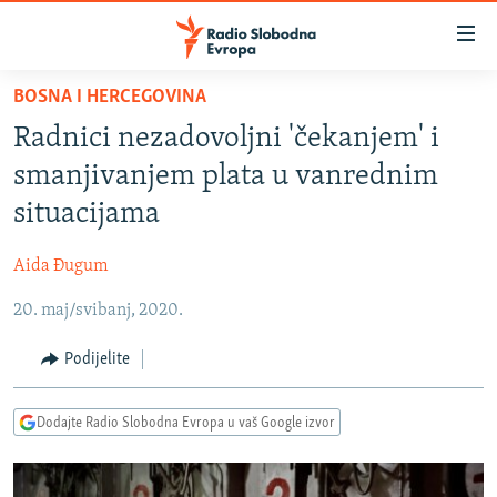
Dostupni
linkovi
Pređite
BOSNA I HERCEGOVINA
na
VIJESTI
Radnici nezadovoljni 'čekanjem' i
glavni
BOSNA I HERCEGOVINA
sadržaj
smanjivanjem plata u vanrednim
SRBIJA
Pređite
situacijama
na
KOSOVO
glavnu
Aida Đugum
CRNA GORA
navigaciju
Pređite
20. maj/svibanj, 2020.
VIZUELNO
na
PODCASTI
VIDEO
Podijelite
pretragu
RAT U UKRAJINI
FOTOGALERIJE
Dodajte Radio Slobodna Evropa u vaš Google izvor
KINA NA BALKANU
INFOGRAFIKE
RSE PRIČE IZ SVIJETA