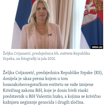
ISPRIČAJ MI
DNEVNO@RSE
SPECIJALI RSE
VIŠE OD NASLOVA
PRATITE NAS
GENOCID U SREBRENICI
POPLAVE I KLIZIŠTA U BIH 2024.
Željka Cvijanović, predsjednica bh. entiteta Republika
TV LIBERTY
Sve RFE/RL stranice
Srpska, na fotografiji iz jula 2021.
POST SCRIPTUM
MOJA EVROPA
Željka Cvijanović, predsjednica Republike Srpske (RS),
donijela je ukaz prema kojem u tom
TRI DECENIJE OD RATA U BIH
bosanskohercegovačkom entitetu ne važe izmjene
SVE KARTE DEJTONA
Krivičnog zakona BiH, koje je donio bivši visoki
predstavnik u BiH Valentin Inzko, a kojima se krivično
NASTANAK I RASPAD JUGOSLAVIJE
kažnjava negiranje genocida i drugih zločina.