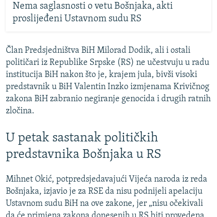
Nema saglasnosti o vetu Bošnjaka, akti
proslijeđeni Ustavnom sudu RS
Član Predsjedništva BiH Milorad Dodik, ali i ostali
političari iz Republike Srpske (RS) ne učestvuju u radu
institucija BiH nakon što je, krajem jula, bivši visoki
predstavnik u BiH Valentin Inzko izmjenama Krivičnog
zakona BiH zabranio negiranje genocida i drugih ratnih
zločina.
U petak sastanak političkih
predstavnika Bošnjaka u RS
Mihnet Okić, potpredsjedavajući Vijeća naroda iz reda
Bošnjaka, izjavio je za RSE da nisu podnijeli apelaciju
Ustavnom sudu BiH na ove zakone, jer „nisu očekivali
da će primjena zakona donesenih u RS biti provedena