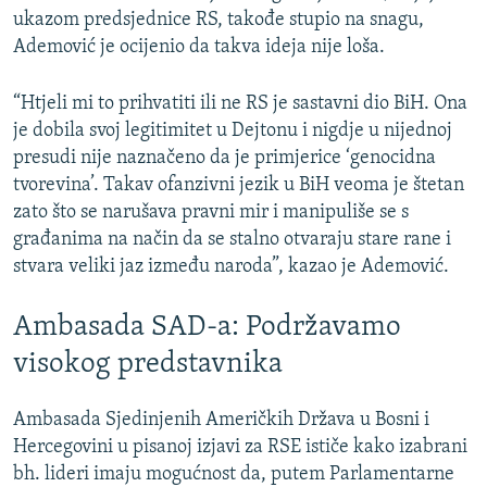
ukazom predsjednice RS, takođe stupio na snagu,
Ademović je ocijenio da takva ideja nije loša.
“Htjeli mi to prihvatiti ili ne RS je sastavni dio BiH. Ona
je dobila svoj legitimitet u Dejtonu i nigdje u nijednoj
presudi nije naznačeno da je primjerice ‘genocidna
tvorevina’. Takav ofanzivni jezik u BiH veoma je štetan
zato što se narušava pravni mir i manipuliše se s
građanima na način da se stalno otvaraju stare rane i
stvara veliki jaz između naroda”, kazao je Ademović.
Ambasada SAD-a: Podržavamo
visokog predstavnika
Ambasada Sjedinjenih Američkih Država u Bosni i
Hercegovini u pisanoj izjavi za RSE ističe kako izabrani
bh. lideri imaju mogućnost da, putem Parlamentarne