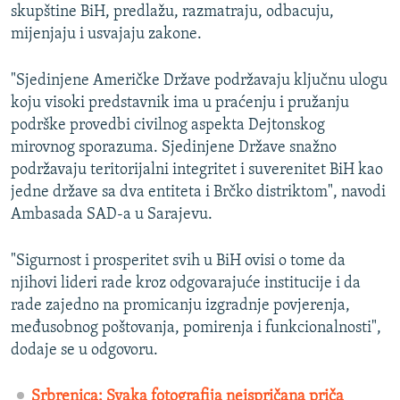
skupštine BiH, predlažu, razmatraju, odbacuju,
mijenjaju i usvajaju zakone.
"Sjedinjene Američke Države podržavaju ključnu ulogu
koju visoki predstavnik ima u praćenju i pružanju
podrške provedbi civilnog aspekta Dejtonskog
mirovnog sporazuma. Sjedinjene Države snažno
podržavaju teritorijalni integritet i suverenitet BiH kao
jedne države sa dva entiteta i Brčko distriktom", navodi
Ambasada SAD-a u Sarajevu.
"Sigurnost i prosperitet svih u BiH ovisi o tome da
njihovi lideri rade kroz odgovarajuće institucije i da
rade zajedno na promicanju izgradnje povjerenja,
međusobnog poštovanja, pomirenja i funkcionalnosti",
dodaje se u odgovoru.
Srbrenica: Svaka fotografija neispričana priča