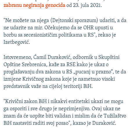
zabranu negiranja genocida
od 23. jula 2021.
"Ne možete na njega (Dejtonski sporazum) udariti, a da
ne udarite na mir. Očekujemo da se OHR upusti u
borbu sa secesionističim politikama u RS", rekao je
Izetbegović.
Istovremeno, Ćamil Duraković, odbornik u Skupštini
Opštine Srebrenica, kaže za RSE kako je ukaz o
proglašavanju dva zakona u RS „pucanj u prazno“, te da
izmjene Krivičnog zakona koje je nametnuo visoki
predstavnik važe na cijeloj teritoriji BiH.
"Krivični zakon BiH i nikakvi entitetski ukazi ne mogu
ga osporiti i sve drugo je neprimjenjivo. Ovaj ukaz ne
znam da će uopšte biti validan i mislim da će Tužilaštvo
BiH nastaviti raditi svoj posao", kazao je Duraković.