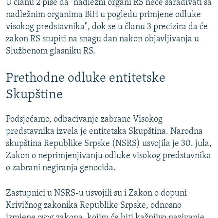
U članu 2 piše da "nadležni organi RS neće sarađivati sa
nadležnim organima BiH u pogledu primjene odluke
visokog predstavnika", dok se u članu 3 precizira da će
zakon RS stupiti na snagu dan nakon objavljivanja u
Službenom glasniku RS.
Prethodne odluke entitetske
Skupštine
Podsjećamo, odbacivanje zabrane Visokog
predstavnika izvela je entitetska Skupština. Narodna
skupština Republike Srpske (NSRS) usvojila je 30. jula,
Zakon o neprimjenjivanju odluke visokog predstavnika
o zabrani negiranja genocida.
Zastupnici u NSRS-u usvojili su i Zakon o dopuni
Krivičnog zakonika Republike Srpske, odnosno
izmjene ovog zakona, kojim će biti kažnjivo nazivanje