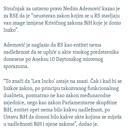
Stručnjak za ustavno pravo Nedim Ademović kazao je
za RSE da je “neustavan zakon kojim se u RS stavljaju
van snage izmjene Krivičnog zakona BiH koje je donio
Inzko”.
Ademović je naglasio da RS kao entitet nema
nadleženost da se upliće u akte visokog predstavnika
donesene po Aneksu 10 Daytonskog mirovnog
sporazuma.
“To znači da ‘Lex Incko’ ostaje na snazi. Čak i kad bi se
Inzkov zakon, po principu takozvanog funkcionalnog
dualiteta, posmatrao ne kao zakon međunarodne
zajednice, nego kao zakon Parlamentarne skupštine
BiH, entitet opet nema bilo kakvu nadležnost, po
Ustavu BiH da donosi bilo kakve akte kojima se miješa
u nadležnosti BiH i njene zakone”, dodao je.