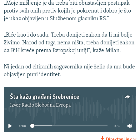
„Moje mišljenje je da treba biti obustavljen postupak
protiv svih onih protiv kojih je pokrenut i dobro je što
je ukaz objavljen u Službenom glasniku RS.“
„Biće kao i do sada. Treba donijeti zakon da li mi bolje
živimo. Narod od toga nema ništa, treba donijeti zakon
da BiH kreće prema Evropskoj uniji“, kaže Milan.
Ni jedan od citiranih sagovornika nije želio da mu bude
objavljen puni identitet.
Šta kažu građani Srebrenice
Izvor
Radio Slobodna Evropa
No media source currently available
0:00
0:32
Direktan link