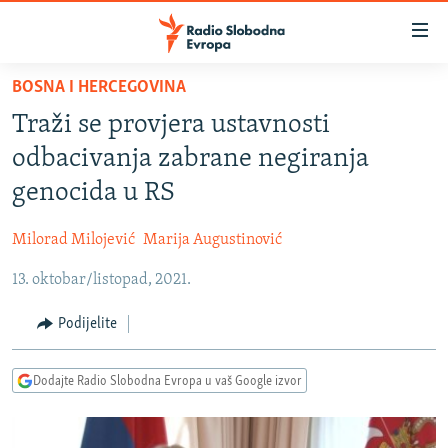
Dostupni
linkovi
Pređite
BOSNA I HERCEGOVINA
na
VIJESTI
Traži se provjera ustavnosti
glavni
BOSNA I HERCEGOVINA
sadržaj
odbacivanja zabrane negiranja
SRBIJA
Pređite
genocida u RS
na
KOSOVO
glavnu
Milorad Milojević
Marija Augustinović
CRNA GORA
navigaciju
Pređite
13. oktobar/listopad, 2021.
VIZUELNO
na
PODCASTI
VIDEO
Podijelite
pretragu
RAT U UKRAJINI
FOTOGALERIJE
Dodajte Radio Slobodna Evropa u vaš Google izvor
KINA NA BALKANU
INFOGRAFIKE
RSE PRIČE IZ SVIJETA