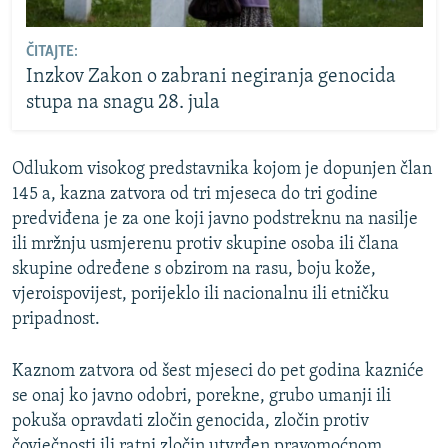
ČITAJTE:
Inzkov Zakon o zabrani negiranja genocida
stupa na snagu 28. jula
Odlukom visokog predstavnika kojom je dopunjen član
145 a, kazna zatvora od tri mjeseca do tri godine
predviđena je za one koji javno podstreknu na nasilje
ili mržnju usmjerenu protiv skupine osoba ili člana
skupine određene s obzirom na rasu, boju kože,
vjeroispovijest, porijeklo ili nacionalnu ili etničku
pripadnost.
Kaznom zatvora od šest mjeseci do pet godina kazniće
se onaj ko javno odobri, porekne, grubo umanji ili
pokuša opravdati zločin genocida, zločin protiv
čovječnosti ili ratni zločin utvrđen pravomoćnom