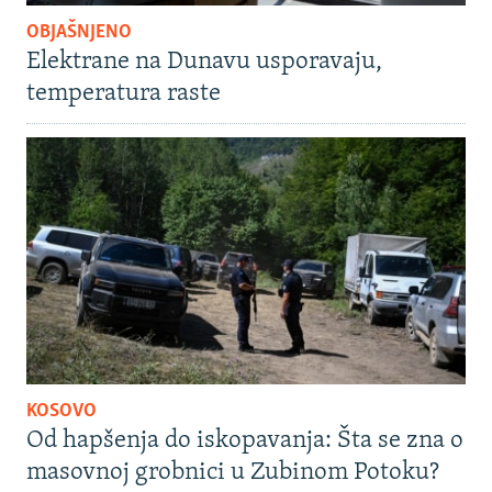
OBJAŠNJENO
Elektrane na Dunavu usporavaju,
temperatura raste
KOSOVO
Od hapšenja do iskopavanja: Šta se zna o
masovnoj grobnici u Zubinom Potoku?