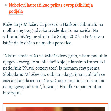
Nobelovi laureati kao prikaz evropskih linija
podjela
Kaže da je Miloševića posetio u Haškom tribunalu na
molbu njegovog advokata Zdenka Tomanovića. Na
sahranu bivšeg predsednika Srbije 2006. u Požarevcu
ističe da je došao na molbu porodice.
"Nisam stavio ružu na Miloševićev grob, nisam poljubio
njegov kovčeg, to su bile laži koje je lansirao francuski
nedeljnik ’Nuvel obzervater’. Ja nemam stav prema
Slobodanu Miloševiću, odbijam da ga imam, ali bih se
osećao kao da sam nešto važno propustio da nisam bio
na njegovoj sahrani", kazao je Handke u pomenutom
intervjuu.