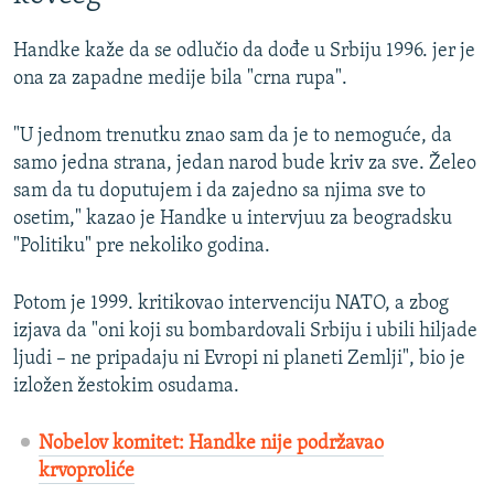
Handke kaže da se odlučio da dođe u Srbiju 1996. jer je
ona za zapadne medije bila "crna rupa".
"U jednom trenutku znao sam da je to nemoguće, da
samo jedna strana, jedan narod bude kriv za sve. Želeo
sam da tu doputujem i da zajedno sa njima sve to
osetim," kazao je Handke u intervjuu za beogradsku
"Politiku" pre nekoliko godina.
Potom je 1999. kritikovao intervenciju NATO, a zbog
izjava da "oni koji su bombardovali Srbiju i ubili hiljade
ljudi – ne pripadaju ni Evropi ni planeti Zemlji", bio je
izložen žestokim osudama.
Nobelov komitet: Handke nije podržavao
krvoproliće