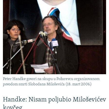
Peter Handke govori na skupu u Požarevcu organizovanom
povodom smrti Slobodana Miloševića (18. mart 2006.)
Handke: Nisam poljubio Miloševićev
kovčeg