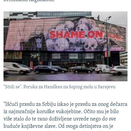
"Stidi se". Poruka za Handkea na šoping molu u Sarajevu
"Išćući pravdu za Srbiju iskao je pravdu za onog dečarca
iz najmračnije koruške vukojebine. Očito mu je bilo
više stalo do te rano doživljene uvrede nego do sve
buduće književne slave. Od svoga detinjstva on je