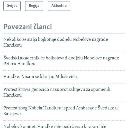
Svijet
Regija
Aktuelno
Povezani članci
Nekoliko zemalja bojkotuje dodjelu Nobelove nagrade
Handkeu
Švedski akademik će bojkotovati dodjelu Nobelove nagrade
Peteru Handkeu
Handke: Nisam se klanjao Miloševiću
Protest žrtava genocida nasuprot zahtjevu za spomenik
Handkeu
Protest zbog Nobela Handkeu ispred Ambasade Švedske u
Sarajevu
Nobelov komitet: Handke nije podržavao krvoproliće