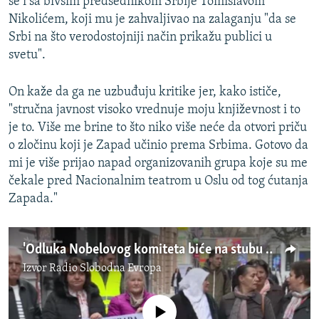
se i sa bivšim predsednikom Srbije Tomislavom
Nikolićem, koji mu je zahvaljivao na zalaganju "da se
Srbi na što verodostojniji način prikažu publici u
svetu".
On kaže da ga ne uzbuđuju kritike jer, kako ističe,
"stručna javnost visoko vrednuje moju književnost i to
je to. Više me brine to što niko više neće da otvori priču
o zločinu koji je Zapad učinio prema Srbima. Gotovo da
mi je više prijao napad organizovanih grupa koje su me
čekale pred Nacionalnim teatrom u Oslu od tog ćutanja
Zapada."
'Odluka Nobelovog komiteta biće na stubu srama u Potočarima'
Izvor
Radio Slobodna Evropa
No media source currently available