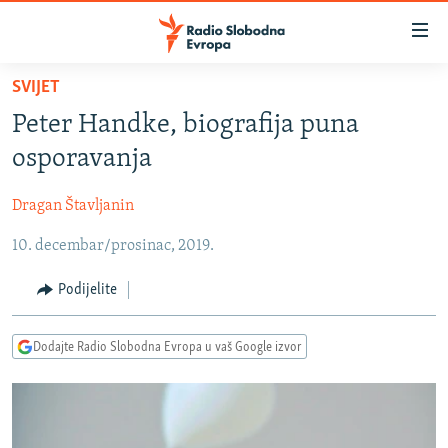
Dostupni
linkovi
Pređite
SVIJET
na
VIJESTI
Peter Handke, biografija puna
glavni
BOSNA I HERCEGOVINA
sadržaj
osporavanja
SRBIJA
Pređite
na
Dragan Štavljanin
KOSOVO
glavnu
10. decembar/prosinac, 2019.
CRNA GORA
navigaciju
Pređite
VIZUELNO
Podijelite
na
PODCASTI
VIDEO
pretragu
Dodajte Radio Slobodna Evropa u vaš Google izvor
RAT U UKRAJINI
FOTOGALERIJE
KINA NA BALKANU
INFOGRAFIKE
RSE PRIČE IZ SVIJETA