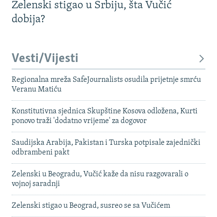
Zelenski stigao u Srbiju, šta Vučić
dobija?
Vesti/Vijesti
Regionalna mreža SafeJournalists osudila prijetnje smrću
Veranu Matiću
Konstitutivna sjednica Skupštine Kosova odložena, Kurti
ponovo traži 'dodatno vrijeme' za dogovor
Saudijska Arabija, Pakistan i Turska potpisale zajednički
odbrambeni pakt
Zelenski u Beogradu, Vučić kaže da nisu razgovarali o
vojnoj saradnji
Zelenski stigao u Beograd, susreo se sa Vučićem