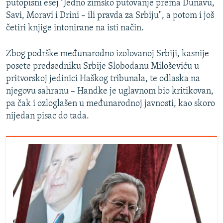
putopisni esej "Jedno zimsko putovanje prema Dunavu,
Savi, Moravi i Drini – ili pravda za Srbiju", a potom i još
četiri knjige intonirane na isti način.
Zbog podrške međunarodno izolovanoj Srbiji, kasnije
posete predsedniku Srbije Slobodanu Miloševiću u
pritvorskoj jedinici Haškog tribunala, te odlaska na
njegovu sahranu – Handke je uglavnom bio kritikovan,
pa čak i ozloglašen u međunarodnoj javnosti, kao skoro
nijedan pisac do tada.