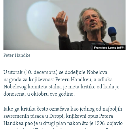
ISPRIČAJ MI
DNEVNO@RSE
SPECIJALI RSE
VIŠE OD NASLOVA
PRATITE NAS
GENOCID U SREBRENICI
Peter Handke
POPLAVE I KLIZIŠTA U BIH 2024.
TV LIBERTY
Sve RFE/RL stranice
U utorak (10. decembra) se dodeljuje Nobelova
POST SCRIPTUM
nagrada za književnost Peteru Handkeu, a odluka
Nobelovog komiteta stalna je meta kritike od kada je
MOJA EVROPA
donesena, u oktobru ove godine.
TRI DECENIJE OD RATA U BIH
Iako ga kritika često označava kao jednog od najboljih
SVE KARTE DEJTONA
savremenih pisaca u Evropi, književni opus Petera
NASTANAK I RASPAD JUGOSLAVIJE
Handkea pao je u drugi plan nakon što je 1996. objavio