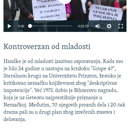
0:00
0:02:33
Kontroverzan od mladosti
Handke je od mladosti izazivao osporavanja. Kada mu
je bilo 24 godine u nastupu na kružoku "Grupe 47",
literalnom krugu na Univerzitetu Prinston, žestoko je
kritikovao nemačku književnost zbog "deskriptivne
impotencije". Već 1973. dobio je Bihnerovu nagradu,
koja je uz Geteovu najprestižnije priznanje u
Nemačkoj. Međutim, 70 njegovih proznih dela i 20-tak
drama pali su u drugi plan zbog izrečenih stavova i
delovanja.