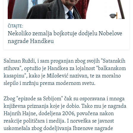
ČITAJTE:
Nekoliko zemalja bojkotuje dodjelu Nobelove
nagrade Handkeu
Salman Ruždi, i sam proganjan zbog svojih "Satanskih
stihova", optužio je Handkea za lojalnost "balkanskom
kasapinu", kako je Milošević nazivan, te za moralno
slepilo i mržnju prema modernom svetu.
Zbog "epizode sa Srbijom" čak su osporavana i mnoga
književna priznanja koje je dobio. Tako mu je nagrada
Hajnrih Hajne, dodeljena 2006, povučena nakon
reakcije političara i medija. I norveška se javnost
uskomešala zbog dodeljivanja Ibzenove nagrade