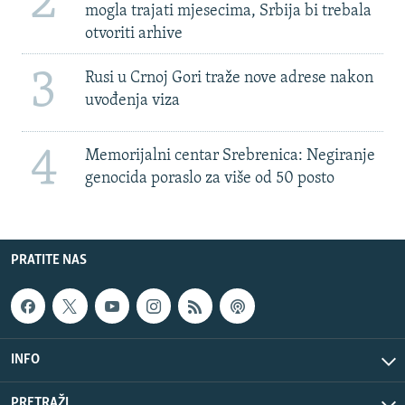
2
mogla trajati mjesecima, Srbija bi trebala
otvoriti arhive
3
Rusi u Crnoj Gori traže nove adrese nakon
uvođenja viza
4
Memorijalni centar Srebrenica: Negiranje
genocida poraslo za više od 50 posto
PRATITE NAS
INFO
PRETRAŽI