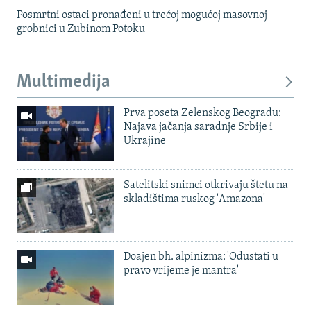
Posmrtni ostaci pronađeni u trećoj mogućoj masovnoj
grobnici u Zubinom Potoku
Multimedija
Prva poseta Zelenskog Beogradu:
Najava jačanja saradnje Srbije i
Ukrajine
Satelitski snimci otkrivaju štetu na
skladištima ruskog 'Amazona'
Doajen bh. alpinizma: 'Odustati u
pravo vrijeme je mantra'