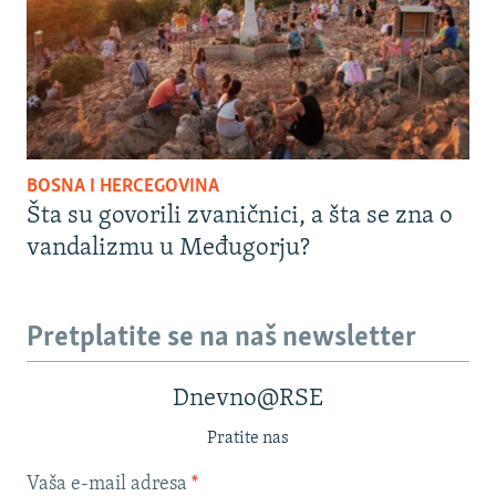
BOSNA I HERCEGOVINA
Šta su govorili zvaničnici, a šta se zna o
vandalizmu u Međugorju?
Pretplatite se na naš newsletter
Dnevno@RSE
Pratite nas
Vaša e-mail adresa
*