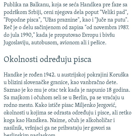
Publika na Balkanu, koja se seća Handkea pre faze sa
podrškom Srbiji, ceni njegova dela poput "Veliki pad",
"Popodne pisca", "Užas praznine", kao i "Juče na putu".
Reč je o delu sačinjenom od zapisa "od novembra 1987.
do jula 1990," kada je proputovao Evropu i bivšu
Jugoslaviju, autobusom, avionom ali i pešice.
Okolnosti određuju pisca
Handke je rođen 1942. u austrijskoj pokrajini Koruška
u blizini slovenačke granice, kao vanbračno dete.
Saznao je ko mu je otac tek kada je napunio 18 godina.
Sa majkom i očuhom seli se u Berlin, pa se vraćaju u
rodno mesto. Kako ističe pisac Miljenko Jergović,
okolnosti u kojima se odrasta određuju i pisce, ali retko
koga kao Handkea. Naime, očuh je alkoholičar i
nasilnik, vršnjaci ga ne prihvataju jer govori sa
berlinskim naglaskom.