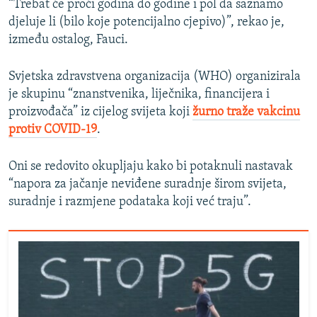
“Trebat će proći godina do godine i pol da saznamo
djeluje li (bilo koje potencijalno cjepivo)”, rekao je,
između ostalog, Fauci.
Svjetska zdravstvena organizacija (WHO) organizirala
je skupinu “znanstvenika, liječnika, financijera i
proizvođača” iz cijelog svijeta koji
žurno traže vakcinu
protiv COVID-19
.
Oni se redovito okupljaju kako bi potaknuli nastavak
“napora za jačanje neviđene suradnje širom svijeta,
suradnje i razmjene podataka koji već traju”.