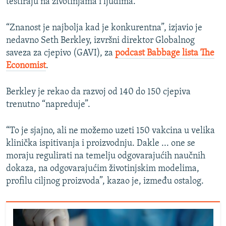
testiraju na životinjama i ljudima.
“Znanost je najbolja kad je konkurentna”, izjavio je
nedavno Seth Berkley, izvršni direktor Globalnog
saveza za cjepivo (GAVI), za
podcast Babbage lista The
Economist
.
Berkley je rekao da razvoj od 140 do 150 cjepiva
trenutno “napreduje”.
“To je sjajno, ali ne možemo uzeti 150 vakcina u velika
klinička ispitivanja i proizvodnju. Dakle ... one se
moraju regulirati na temelju odgovarajućih naučnih
dokaza, na odgovarajućim životinjskim modelima,
profilu ciljnog proizvoda”, kazao je, između ostalog.