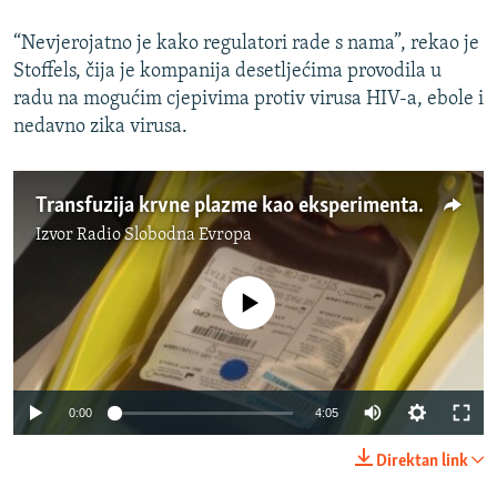
“Nevjerojatno je kako regulatori rade s nama”, rekao je
Stoffels, čija je kompanija desetljećima provodila u
radu na mogućim cjepivima protiv virusa HIV-a, ebole i
nedavno zika virusa.
Transfuzija krvne plazme kao eksperimentalni način lečenja COVID-19
Izvor
Radio Slobodna Evropa
No media source currently available
Auto
0:00
4:05
270p
Direktan link
360p