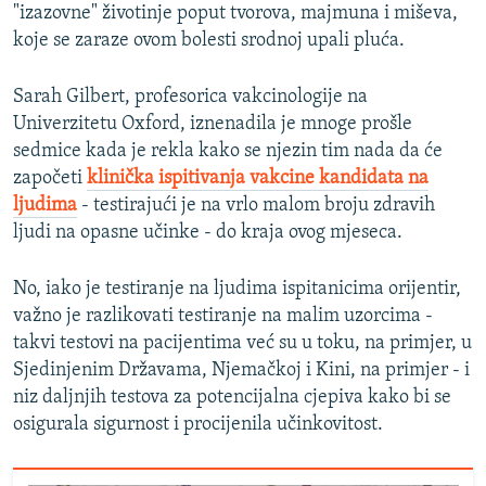
"izazovne" životinje poput tvorova, majmuna i miševa,
koje se zaraze ovom bolesti srodnoj upali pluća.
Sarah Gilbert, profesorica vakcinologije na
Univerzitetu Oxford, iznenadila je mnoge prošle
sedmice kada je rekla kako se njezin tim nada da će
započeti
klinička ispitivanja vakcine kandidata na
ljudima
- testirajući je na vrlo malom broju zdravih
ljudi na opasne učinke - do kraja ovog mjeseca.
No, iako je testiranje na ljudima ispitanicima orijentir,
važno je razlikovati testiranje na malim uzorcima -
takvi testovi na pacijentima već su u toku, na primjer, u
Sjedinjenim Državama, Njemačkoj i Kini, na primjer - i
niz daljnjih testova za potencijalna cjepiva kako bi se
osigurala sigurnost i procijenila učinkovitost.