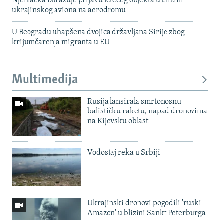
Njemačka istražuje prijavu letećeg objekta u blizini
ukrajinskog aviona na aerodromu
U Beogradu uhapšena dvojica državljana Sirije zbog
krijumčarenja migranta u EU
Multimedija
Rusija lansirala smrtonosnu
balističku raketu, napad dronovima
na Kijevsku oblast
Vodostaj reka u Srbiji
Ukrajinski dronovi pogodili 'ruski
Amazon' u blizini Sankt Peterburga