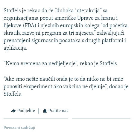
Auto
270p
360p
404p
404p
Stoffels je rekao da će “duboka interakcija” sa
organizacijama poput američke Uprave za hranu i
1080p
1080p
lijekove (FDA) i njezinih europskih kolega "od početka
skratila razvojni program za tri mjeseca” zahvaljujući
prenamjeni sigurnosnih podataka s drugih platformi i
aplikacija.
“Nema vremena za nedijeljenje”, rekao je Stoffels.
“Ako smo nešto naučili onda je to da nitko ne bi smio
ponoviti eksperiment ako vakcina ne djeluje”, dodao je
Stoffels.
Podijelite
Pratite nas
Povezani sadržaji