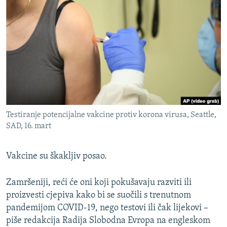
ISPRIČAJ MI
DNEVNO@RSE
SPECIJALI RSE
VIŠE OD NASLOVA
PRATITE NAS
GENOCID U SREBRENICI
POPLAVE I KLIZIŠTA U BIH 2024.
Testiranje potencijalne vakcine protiv korona virusa, Seattle,
TV LIBERTY
Sve RFE/RL stranice
SAD, 16. mart
POST SCRIPTUM
MOJA EVROPA
Vakcine su škakljiv posao.
TRI DECENIJE OD RATA U BIH
Zamršeniji, reći će oni koji pokušavaju razviti ili
SVE KARTE DEJTONA
proizvesti cjepiva kako bi se suočili s trenutnom
pandemijom COVID-19, nego testovi ili čak lijekovi –
NASTANAK I RASPAD JUGOSLAVIJE
piše redakcija Radija Slobodna Evropa na engleskom