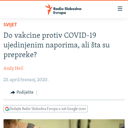
Dostupni
linkovi
Pređite
SVIJET
na
VIJESTI
Do vakcine protiv COVID-19
glavni
BOSNA I HERCEGOVINA
sadržaj
ujedinjenim naporima, ali šta su
SRBIJA
Pređite
prepreke?
na
KOSOVO
glavnu
Andy Heil
CRNA GORA
navigaciju
Pređite
23. april/travanj, 2020.
VIZUELNO
na
PODCASTI
VIDEO
Podijelite
pretragu
RAT U UKRAJINI
FOTOGALERIJE
Dodajte Radio Slobodna Evropa u vaš Google izvor
KINA NA BALKANU
INFOGRAFIKE
RSE PRIČE IZ SVIJETA