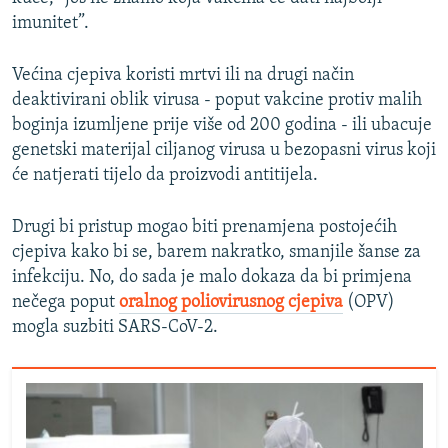
imunitet”.
Većina cjepiva koristi mrtvi ili na drugi način
deaktivirani oblik virusa - poput vakcine protiv malih
boginja izumljene prije više od 200 godina - ili ubacuje
genetski materijal ciljanog virusa u bezopasni virus koji
će natjerati tijelo da proizvodi antitijela.
Drugi bi pristup mogao biti prenamjena postojećih
cjepiva kako bi se, barem nakratko, smanjile šanse za
infekciju. No, do sada je malo dokaza da bi primjena
nečega poput
oralnog poliovirusnog cjepiva
(OPV)
mogla suzbiti SARS-CoV-2.