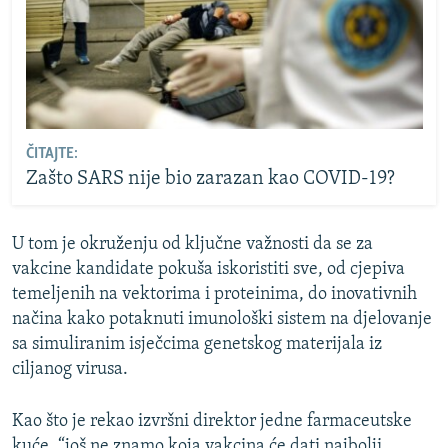
ČITAJTE:
Zašto SARS nije bio zarazan kao COVID-19?
U tom je okruženju od ključne važnosti da se za
vakcine kandidate pokuša iskoristiti sve, od cjepiva
temeljenih na vektorima i proteinima, do inovativnih
načina kako potaknuti imunološki sistem na djelovanje
sa simuliranim isječcima genetskog materijala iz
ciljanog virusa.
Kao što je rekao izvršni direktor jedne farmaceutske
kuće, “još ne znamo koja vakcina će dati najbolji