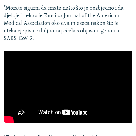
“Morate sigurni da imate nešto što je bezbjedno i da
djeluje”, rekao je Fauci za Journal of the American
Medical Association oko dva mjeseca nakon što je
utrka cjepiva ozbiljno započela s objavom genoma
SARS-CoV-2.