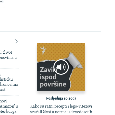
': Život
onovima u
a
ističku
 dronovima
last
Posljednja epizoda
novi
i Amazon' u
Kako su ratni recepti i lego-vitezovi
Peterburga
vraćali život u normalu devedesetih