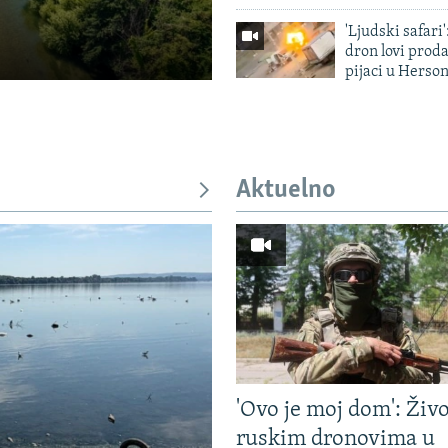
'Ljudski safari
dron lovi prod
pijaci u Herso
Aktuelno
'Ovo je moj dom': Živ
ruskim dronovima u