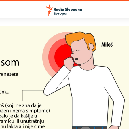
SLUŠAJTE
Apple podcasti
YouTube Music
Spotify
YouTube