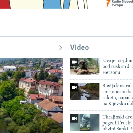
Video
'Ovo je moj dom
pod ruskim dr
Hersonu
Rusija lansiral
smrtonosnu bal
raketu, napad
na Kijevsku ob
Ukrajinski dro
pogodili 'rusk
blizini Sankt 