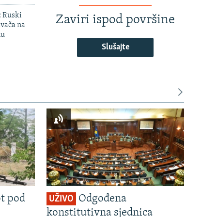
': Ruski
Zaviri ispod površine
avača na
nu
Slušajte
ot pod
Odgođena
UŽIVO
konstitutivna sjednica