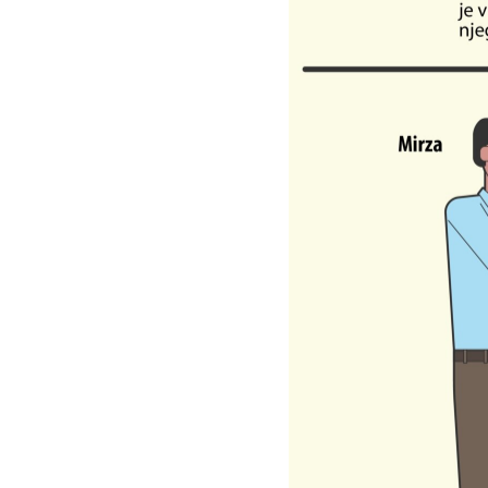
ISPRIČAJ MI
DNEVNO@RSE
SPECIJALI RSE
VIŠE OD NASLOVA
GENOCID U SREBRENICI
POPLAVE I KLIZIŠTA U BIH 2024.
TV LIBERTY
POST SCRIPTUM
MOJA EVROPA
TRI DECENIJE OD RATA U BIH
SVE KARTE DEJTONA
NASTANAK I RASPAD JUGOSLAVIJE