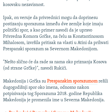
kosovsku nezavisnost.
Ipak, on veruje da privrednici mogu da doprinesu
postizanju sporazuma između dve zemlje koje imaju
politički spor, a kao primer navodi da je upravo
Privredna Komora Grčke, na čelu sa Konstantinosom
Mihalosom, izvršila pritisak na vlasti u Atini da prihvati
Prespanski sporazum sa Severnom Makedonijom.
"Nešto slično će da rade sa nama oko priznanja Kosova
(od strane Grčke)", navodi Rukići.
Makedonija i Grčka su
Prespanskim sporazumom
rešili
dugogodišnji spor oko imena, odnosno nakon
potpisivanja tog Sporazuma 2018. godine Republika
Makedonija je promenila ime u Severna Makedonija.