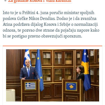
Za građane Kosova i 'vizni karantin'
Isto to je u Prištini 4. juna poručio ministar spoljnih
poslova Grčke Nikos Dendias. Dodao je i da zvanična
Atina podržava dijalog Kosova i Srbije o normalizaciji
odnosa, te pozvao dve strane da pojačaju napore kako
bi se postigao pravno obavezujući sporazum.