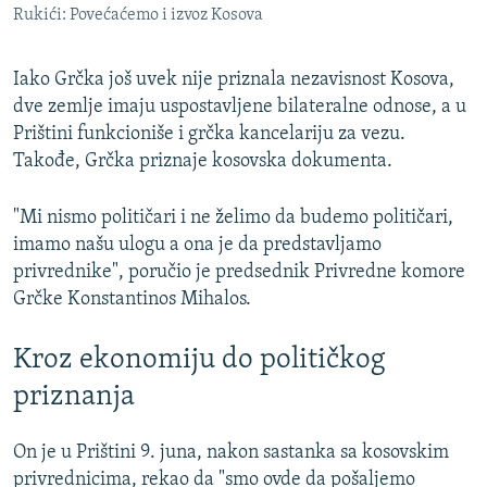
Rukići: Povećaćemo i izvoz Kosova
Iako Grčka još uvek nije priznala nezavisnost Kosova,
dve zemlje imaju uspostavljene bilateralne odnose, a u
Prištini funkcioniše i grčka kancelariju za vezu.
Takođe, Grčka priznaje kosovska dokumenta.
"Mi nismo političari i ne želimo da budemo političari,
imamo našu ulogu a ona je da predstavljamo
privrednike", poručio je predsednik Privredne komore
Grčke Konstantinos Mihalos.
Kroz ekonomiju do političkog
priznanja
On je u Prištini 9. juna, nakon sastanka sa kosovskim
privrednicima, rekao da "smo ovde da pošaljemo