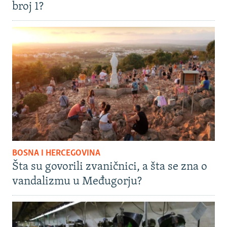
broj 1?
BOSNA I HERCEGOVINA
Šta su govorili zvaničnici, a šta se zna o
vandalizmu u Međugorju?