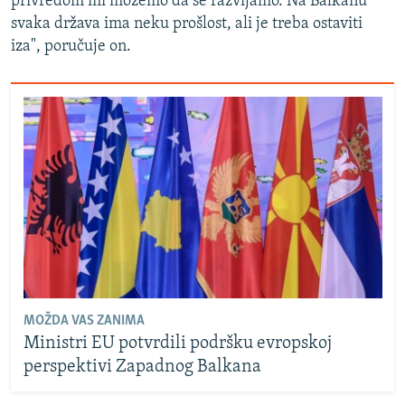
privredom mi možemo da se razvijamo. Na Balkanu
svaka država ima neku prošlost, ali je treba ostaviti
iza", poručuje on.
MOŽDA VAS ZANIMA
Ministri EU potvrdili podršku evropskoj
perspektivi Zapadnog Balkana