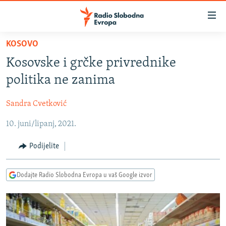
Dostupni
linkovi
Pređite
KOSOVO
na
VIJESTI
Kosovske i grčke privrednike
glavni
BOSNA I HERCEGOVINA
sadržaj
politika ne zanima
SRBIJA
Pređite
na
Sandra Cvetković
KOSOVO
glavnu
10. juni/lipanj, 2021.
CRNA GORA
navigaciju
Pređite
VIZUELNO
Podijelite
na
PODCASTI
VIDEO
pretragu
Dodajte Radio Slobodna Evropa u vaš Google izvor
RAT U UKRAJINI
FOTOGALERIJE
KINA NA BALKANU
INFOGRAFIKE
RSE PRIČE IZ SVIJETA