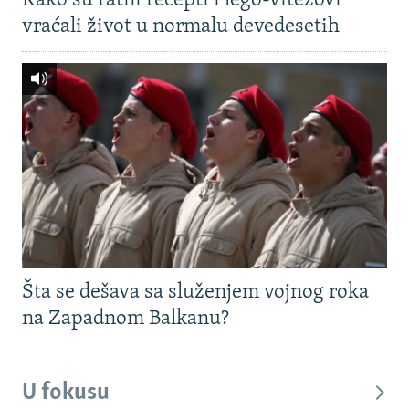
Kako su ratni recepti i lego-vitezovi
vraćali život u normalu devedesetih
Šta se dešava sa služenjem vojnog roka
na Zapadnom Balkanu?
U fokusu