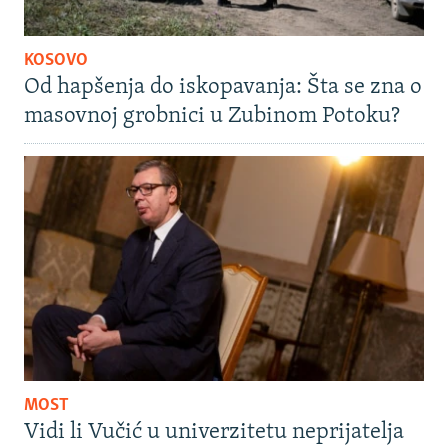
KOSOVO
Od hapšenja do iskopavanja: Šta se zna o
masovnoj grobnici u Zubinom Potoku?
MOST
Vidi li Vučić u univerzitetu neprijatelja