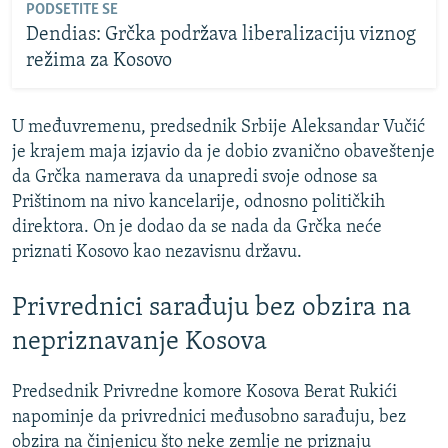
PODSETITE SE
Dendias: Grčka podržava liberalizaciju viznog
režima za Kosovo
U međuvremenu, predsednik Srbije Aleksandar Vučić
je krajem maja izjavio da je dobio zvanično obaveštenje
da Grčka namerava da unapredi svoje odnose sa
Prištinom na nivo kancelarije, odnosno političkih
direktora. On je dodao da se nada da Grčka neće
priznati Kosovo kao nezavisnu državu.
Privrednici sarađuju bez obzira na
nepriznavanje Kosova
Predsednik Privredne komore Kosova Berat Rukići
napominje da privrednici međusobno sarađuju, bez
obzira na činjenicu što neke zemlje ne priznaju