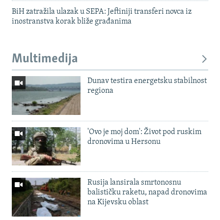
BiH zatražila ulazak u SEPA: Jeftiniji transferi novca iz
inostranstva korak bliže građanima
Multimedija
Dunav testira energetsku stabilnost
regiona
'Ovo je moj dom': Život pod ruskim
dronovima u Hersonu
Rusija lansirala smrtonosnu
balističku raketu, napad dronovima
na Kijevsku oblast