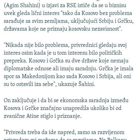
(Agim Shahini) u izjavi za RSE ističe da se u biznisu
uvek gleda lični interes "tako da Kosovo bez problema
sarađuje sa svim zemljama, uključujući Srbiju i Grčku,
državama koje ne priznaju kosovsku nezavisnost".
"Nikada nije bilo problema, privrednici gledaju svoj
interes osim kada je u tom interesu bilo političkih
prepreka. Kosovo i Grčka su dve države koje nemaju
diplomatske odnose ali imaju saradnju. Grčka je imala
spor sa Makedonijom kao sada Kosovo i Srbija, ali oni
su to ostavili iza sebe", ukazuje Šahini.
On zaključuje i da bi se ekonomska saradnja između
Kosova i Grčke značajno unapredila ukoliko bi od
zvanične Atine stiglo i priznanje.
"Privreda treba da ide napred, samo sa razvijenom