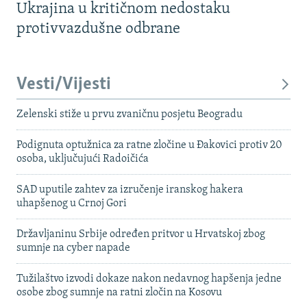
Ukrajina u kritičnom nedostaku
protivvazdušne odbrane
Vesti/Vijesti
Zelenski stiže u prvu zvaničnu posjetu Beogradu
Podignuta optužnica za ratne zločine u Đakovici protiv 20
osoba, uključujući Radoičića
SAD uputile zahtev za izručenje iranskog hakera
uhapšenog u Crnoj Gori
Državljaninu Srbije određen pritvor u Hrvatskoj zbog
sumnje na cyber napade
Tužilaštvo izvodi dokaze nakon nedavnog hapšenja jedne
osobe zbog sumnje na ratni zločin na Kosovu