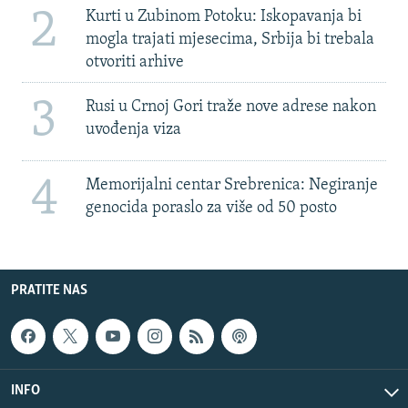
2
Kurti u Zubinom Potoku: Iskopavanja bi
mogla trajati mjesecima, Srbija bi trebala
otvoriti arhive
3
Rusi u Crnoj Gori traže nove adrese nakon
uvođenja viza
4
Memorijalni centar Srebrenica: Negiranje
genocida poraslo za više od 50 posto
PRATITE NAS
INFO