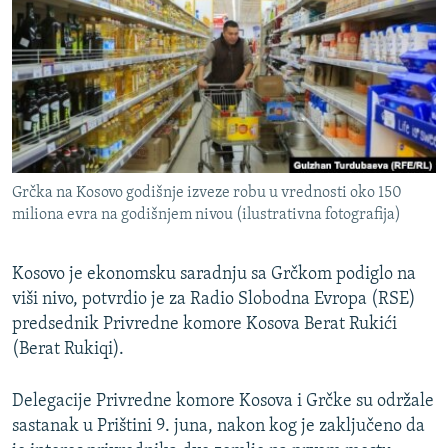
ISPRIČAJ MI
DNEVNO@RSE
SPECIJALI RSE
VIŠE OD NASLOVA
PRATITE NAS
GENOCID U SREBRENICI
Grčka na Kosovo godišnje izveze robu u vrednosti oko 150
POPLAVE I KLIZIŠTA U BIH 2024.
miliona evra na godišnjem nivou (ilustrativna fotografija)
TV LIBERTY
Sve RFE/RL stranice
POST SCRIPTUM
Kosovo je ekonomsku saradnju sa Grčkom podiglo na
viši nivo, potvrdio je za Radio Slobodna Evropa (RSE)
MOJA EVROPA
predsednik Privredne komore Kosova Berat Rukići
TRI DECENIJE OD RATA U BIH
(Berat Rukiqi).
SVE KARTE DEJTONA
Delegacije Privredne komore Kosova i Grčke su održale
NASTANAK I RASPAD JUGOSLAVIJE
sastanak u Prištini 9. juna, nakon kog je zaključeno da