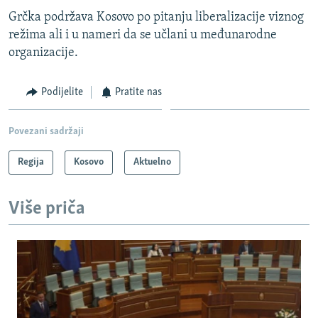
Grčka podržava Kosovo po pitanju liberalizacije viznog
režima ali i u nameri da se učlani u međunarodne
organizacije.
Podijelite
Pratite nas
Povezani sadržaji
Regija
Kosovo
Aktuelno
Više priča