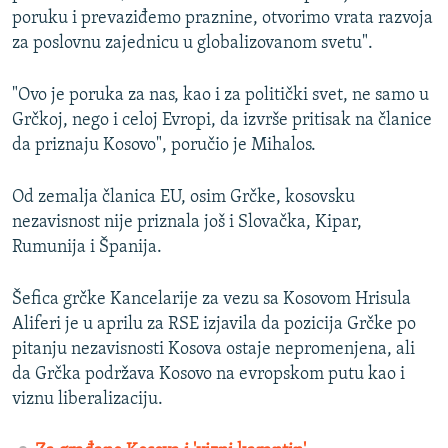
poruku i prevaziđemo praznine, otvorimo vrata razvoja
za poslovnu zajednicu u globalizovanom svetu".
"Ovo je poruka za nas, kao i za politički svet, ne samo u
Grčkoj, nego i celoj Evropi, da izvrše pritisak na članice
da priznaju Kosovo", poručio je Mihalos.
Od zemalja članica EU, osim Grčke, kosovsku
nezavisnost nije priznala još i Slovačka, Kipar,
Rumunija i Španija.
Šefica grčke Kancelarije za vezu sa Kosovom Hrisula
Aliferi je u aprilu za RSE izjavila da pozicija Grčke po
pitanju nezavisnosti Kosova ostaje nepromenjena, ali
da Grčka podržava Kosovo na evropskom putu kao i
viznu liberalizaciju.