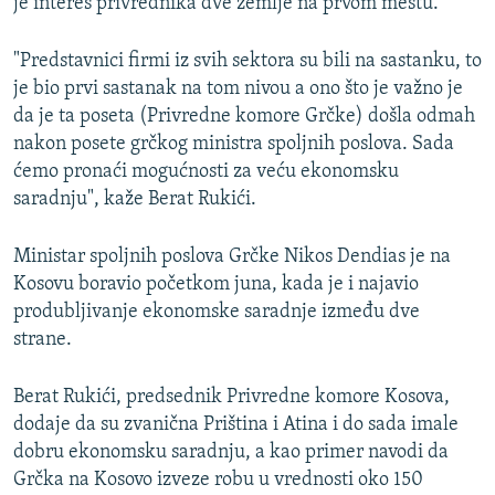
je interes privrednika dve zemlje na prvom mestu.
"Predstavnici firmi iz svih sektora su bili na sastanku, to
je bio prvi sastanak na tom nivou a ono što je važno je
da je ta poseta (Privredne komore Grčke) došla odmah
nakon posete grčkog ministra spoljnih poslova. Sada
ćemo pronaći mogućnosti za veću ekonomsku
saradnju", kaže Berat Rukići.
Ministar spoljnih poslova Grčke Nikos Dendias je na
Kosovu boravio početkom juna, kada je i najavio
produbljivanje ekonomske saradnje između dve
strane.
Berat Rukići, predsednik Privredne komore Kosova,
dodaje da su zvanična Priština i Atina i do sada imale
dobru ekonomsku saradnju, a kao primer navodi da
Grčka na Kosovo izveze robu u vrednosti oko 150