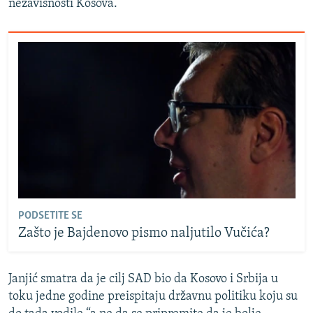
nezavisnosti Kosova.
PODSETITE SE
Zašto je Bajdenovo pismo naljutilo Vučića?
Janjić smatra da je cilj SAD bio da Kosovo i Srbija u
toku jedne godine preispitaju državnu politiku koju su