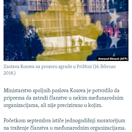
ISPRIČAJ MI
DNEVNO@RSE
SPECIJALI RSE
VIŠE OD NASLOVA
PRATITE NAS
GENOCID U SREBRENICI
POPLAVE I KLIZIŠTA U BIH 2024.
Zastava Kosova na prozoru zgrade u Prištini (16. februar
TV LIBERTY
Sve RFE/RL stranice
2018.)
POST SCRIPTUM
MOJA EVROPA
Ministarstvo spoljnih poslova Kosova je potvrdilo da
priprema da zatraži članstvo u nekim međunarodnim
TRI DECENIJE OD RATA U BIH
organizacijama, ali nije precizirano u kojim.
SVE KARTE DEJTONA
Početkom septembra ističe jednogodišnji moratorijum
NASTANAK I RASPAD JUGOSLAVIJE
na traženje članstva u međunarodnim organizacijama.