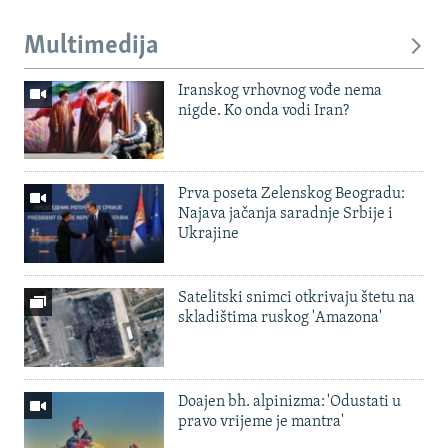
Multimedija
Iranskog vrhovnog vođe nema
nigde. Ko onda vodi Iran?
Prva poseta Zelenskog Beogradu:
Najava jačanja saradnje Srbije i
Ukrajine
Satelitski snimci otkrivaju štetu na
skladištima ruskog 'Amazona'
Doajen bh. alpinizma: 'Odustati u
pravo vrijeme je mantra'