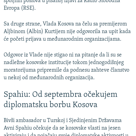
spoljnih poslova u pisanoj izjavi za Radio Slobodna
Evropa (RSE).
Sa druge strane, Vlada Kosova na čelu sa premijerom
Aljbinom (Albin) Kurtijem nije odgovorila na upit kada
će početi prijava u međunarodnim organizacijama.
Odgovor iz Vlade nije stigao ni na pitanje da li su se
nadležne kosovske institucije tokom jednogodišnjeg
moratorijuma pripremile da podnesu zahteve članstvo
u nekoj od međunarodnih organizacija.
Spahiu: Od septembra očekujem
diplomatsku borbu Kosova
Bivši ambasador u Turskoj i Sjedinjenim Državama
Avni Spahiu očekuje da se kosovske vlasti na jesen
aktiviraju i da pojačaju svoje diplomatske aktivnosti u