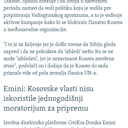
Takođe, Spahiu očekuje i da Srbija u narednom
periodu nastavi da vodi politiku koju je vodila pre
potpisivanja Vašingtonskog sporazuma, a to je vođenje
aktivne kampanje kako bi se blokiralo članstvo Kosova
u međunarodne organizacije.
"I to je za žaljenje jer je došlo vreme da Srbija gleda
napred i da ne pokušava da 'izbledi' nešto što se ne
može ’izbledeti’, jer je nezavisnost Kosova završena
stvar", podvlači on i dodaje da je Kosovo do sada
priznalo više od pola zemalja članica UN-a.
Emini: Kosovske vlasti nisu
iskoristile jednogodišnji
moratorijum za pripremu
Izvršna direktorka platforme CiviKos Donika Emini