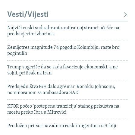
Vesti/Vijesti
Najviši ruski sud zabranio antiratnoj stranci učešće na
predstojećim izborima
Zemljotres magnitude 7.4 pogodio Kolumbiju, raste broj
poginulih
Trump sugeriše da se sada favorizuje ekonomski, a ne
vojni, pritisak na Iran
Predsjedništvo BiH dalo agreman Ronaldu Johnsonu,
nominovanom za ambasadora SAD
KFOR počeo 'postepenu tranziciju' stalnog prisustva na
mostu preko Ibra u Mitrovici
Produžen pritvor navodnim ruskim agentima u Srbiji