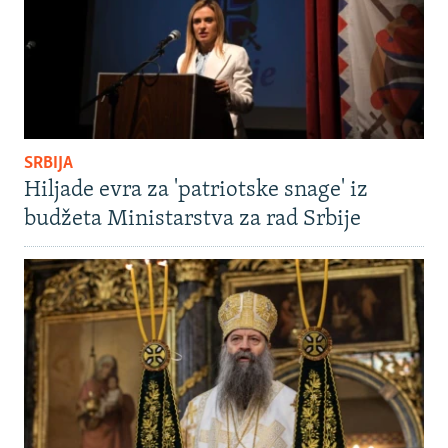
SRBIJA
Hiljade evra za 'patriotske snage' iz
budžeta Ministarstva za rad Srbije