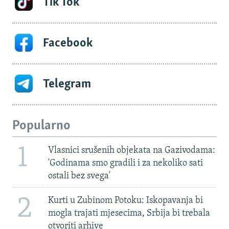
Tik Tok
Facebook
Telegram
Popularno
1
Vlasnici srušenih objekata na Gazivodama:
'Godinama smo gradili i za nekoliko sati
ostali bez svega'
2
Kurti u Zubinom Potoku: Iskopavanja bi
mogla trajati mjesecima, Srbija bi trebala
otvoriti arhive