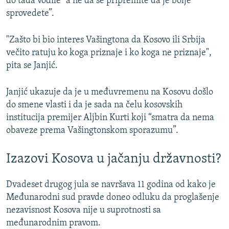
do tada vodile “a ne da se pripremite da je bolje
sprovedete”.
"Zašto bi bio interes Vašingtona da Kosovo ili Srbija
večito ratuju ko koga priznaje i ko koga ne priznaje",
pita se Janjić.
Janjić ukazuje da je u međuvremenu na Kosovu došlo
do smene vlasti i da je sada na čelu kosovskih
institucija premijer Aljbin Kurti koji “smatra da nema
obaveze prema Vašingtonskom sporazumu”.
Izazovi Kosova u jačanju državnosti?
Dvadeset drugog jula se navršava 11 godina od kako je
Međunarodni sud pravde doneo odluku da proglašenje
nezavisnost Kosova nije u suprotnosti sa
međunarodnim pravom.