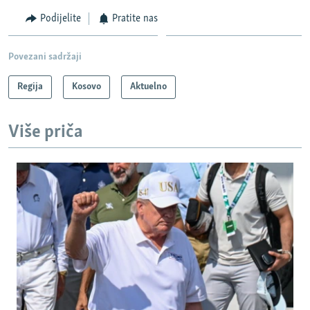
Podijelite
Pratite nas
Povezani sadržaji
Regija
Kosovo
Aktuelno
Više priča