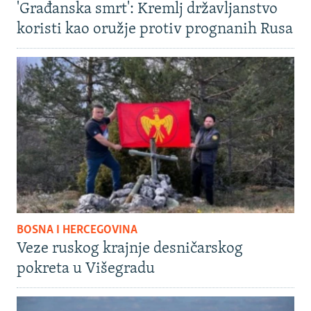
'Građanska smrt': Kremlj državljanstvo
koristi kao oružje protiv prognanih Rusa
BOSNA I HERCEGOVINA
Veze ruskog krajnje desničarskog
pokreta u Višegradu