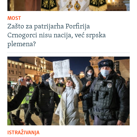
MOST
Zašto za patrijarha Porfirija
Crnogorci nisu nacija, već srpska
plemena?
ISTRAŽIVANJA