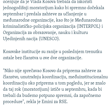
ocenjuje da je Vlada Kosova trebala da iskoristi
jednogodišnji moratorijum kako bi spremno dočekala
septembar i predala zahteve za učlanjenje u
međunarodne organizacije, kao što je Međunarodna
kriminalističko-policijska organizacija (INTERPOL) i
Organizacija za obrazovanje, nauku i kulturu
Ujedinjenih nacija (UNESCO).
Kosovske institucije su ranije u poslednjem trenutku
ostale bez članstva u ove dve organizacije.
"Niko nije sprečavao Kosovo da priprema zahteve za
članstvo, unutrašnju koordinaciju, međuinstitucionalnu
koordinaciju oko priprema u tom pogledu, jer se znalo
da taj rok (moratorijum) ističe u septembru, kada bi
trebali da budemo potpuno spremni, da započnemo
procedure", rekla je Emini za RSE.