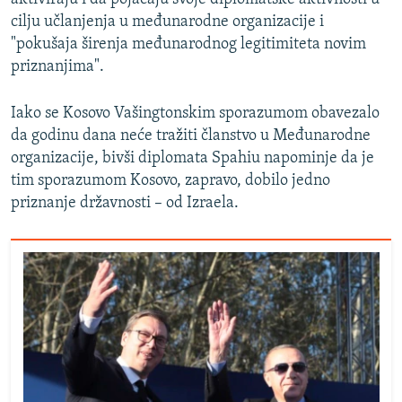
cilju učlanjenja u međunarodne organizacije i
"pokušaja širenja međunarodnog legitimiteta novim
priznanjima".
Iako se Kosovo Vašingtonskim sporazumom obavezalo
da godinu dana neće tražiti članstvo u Međunarodne
organizacije, bivši diplomata Spahiu napominje da je
tim sporazumom Kosovo, zapravo, dobilo jedno
priznanje državnosti – od Izraela.