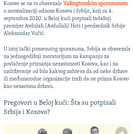
Kosovo se na to obavezalo
Vašingtonskim sporazumom
o normalizaciji odnosa Kosova i Srbije, koji su 4.
septembra 2020. u Beloj kući potpisali tadašnji
premijer Avdulah (Avdullah) Hoti i predsednik Srbije
Aleksandar Vučić.
U istoj tački pomenutog sporazuma, Srbija se obavezala
na jednogodišnji moratorijum na kampanju za
povlačenje priznanja nezavisnosti Kosova, kao i na
uzdržavanje od bilo kakvog zahteva da od neke države
ili međunarodne organizacije traži da ne prizna Kosovo
kao nezavisnu državu.
Pregovori u Beloj kući: Šta su potpisali
Srbija i Kosovo?