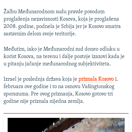
Žalbu Međunarodnom sudu pravde povodom
proglašenja nezavisnosti Kosova, koja je proglašena
2008. godine, podnela je Srbija jer je Kosovo smatra
sastavnim delom svoje teritorije.
Međutim, iako je Međunarodni sud doneo odluku u
korist Kosova, na terenu i dalje postoje izazovi kada je
u pitanju jačanje međunarodnog subjektiviteta.
Izrael je poslednja država koja je
priznala Kosovo
1.
februara ove godine i to na osnovu Vašingtonskog
sporazuma. Pre ovog priznanja, Kosovo gotovo tri
godine nije priznala nijedna zemlja.