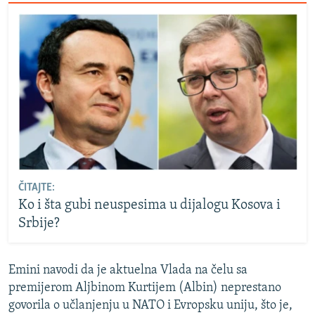
ČITAJTE:
Ko i šta gubi neuspesima u dijalogu Kosova i
Srbije?
Emini navodi da je aktuelna Vlada na čelu sa
premijerom Aljbinom Kurtijem (Albin) neprestano
govorila o učlanjenju u NATO i Evropsku uniju, što je,