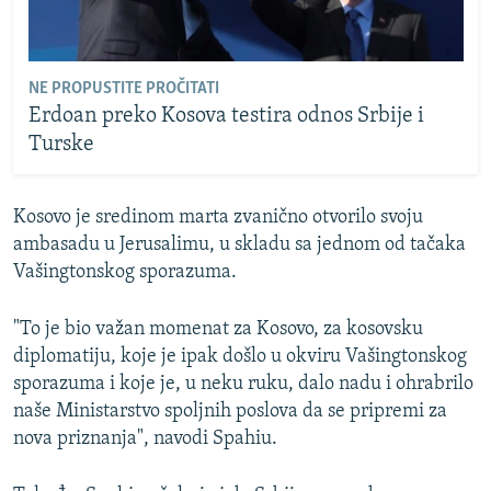
NE PROPUSTITE PROČITATI
Erdoan preko Kosova testira odnos Srbije i
Turske
Kosovo je sredinom marta zvanično otvorilo svoju
ambasadu u Jerusalimu, u skladu sa jednom od tačaka
Vašingtonskog sporazuma.
"To je bio važan momenat za Kosovo, za kosovsku
diplomatiju, koje je ipak došlo u okviru Vašingtonskog
sporazuma i koje je, u neku ruku, dalo nadu i ohrabrilo
naše Ministarstvo spoljnih poslova da se pripremi za
nova priznanja", navodi Spahiu.