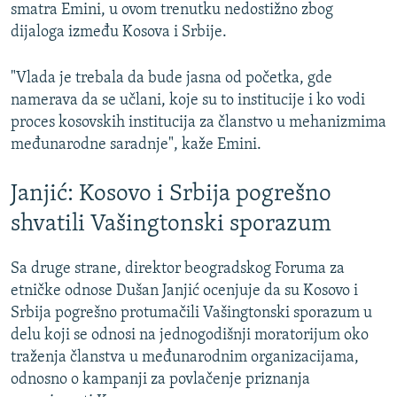
smatra Emini, u ovom trenutku nedostižno zbog
dijaloga između Kosova i Srbije.
"Vlada je trebala da bude jasna od početka, gde
namerava da se učlani, koje su to institucije i ko vodi
proces kosovskih institucija za članstvo u mehanizmima
međunarodne saradnje", kaže Emini.
Janjić: Kosovo i Srbija pogrešno
shvatili Vašingtonski sporazum
Sa druge strane, direktor beogradskog Foruma za
etničke odnose Dušan Janjić ocenjuje da su Kosovo i
Srbija pogrešno protumačili Vašingtonski sporazum u
delu koji se odnosi na jednogodišnji moratorijum oko
traženja članstva u međunarodnim organizacijama,
odnosno o kampanji za povlačenje priznanja