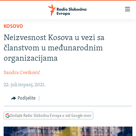
Dostupni
linkovi
Pređite
KOSOVO
na
VIJESTI
Neizvesnost Kosova u vezi sa
glavni
BOSNA I HERCEGOVINA
sadržaj
članstvom u međunarodnim
SRBIJA
Pređite
organizacijama
na
KOSOVO
glavnu
Sandra Cvetković
CRNA GORA
navigaciju
Pređite
22. juli/srpanj, 2021.
VIZUELNO
na
PODCASTI
VIDEO
Podijelite
pretragu
RAT U UKRAJINI
FOTOGALERIJE
Dodajte Radio Slobodna Evropa u vaš Google izvor
KINA NA BALKANU
INFOGRAFIKE
RSE PRIČE IZ SVIJETA