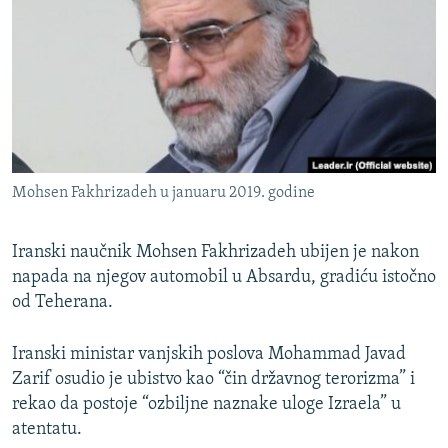
ISPRIČAJ MI
DNEVNO@RSE
SPECIJALI RSE
VIŠE OD NASLOVA
PRATITE NAS
GENOCID U SREBRENICI
Mohsen Fakhrizadeh u januaru 2019. godine
POPLAVE I KLIZIŠTA U BIH 2024.
TV LIBERTY
Sve RFE/RL stranice
Iranski naučnik Mohsen Fakhrizadeh ubijen je nakon
POST SCRIPTUM
napada na njegov automobil u Absardu, gradiću istočno
od Teherana.
MOJA EVROPA
TRI DECENIJE OD RATA U BIH
Iranski ministar vanjskih poslova Mohammad Javad
Zarif osudio je ubistvo kao “čin državnog terorizma” i
SVE KARTE DEJTONA
rekao da postoje “ozbiljne naznake uloge Izraela” u
NASTANAK I RASPAD JUGOSLAVIJE
atentatu.