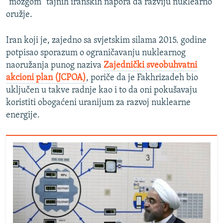
"mozgom” tajnih iranskih napora da razviju nuklearno
oružje.
Iran koji je, zajedno sa svjetskim silama 2015. godine
potpisao sporazum o ograničavanju nuklearnog
naoružanja punog naziva
Zajednički sveobuhvatni
akcioni plan (JCPOA)
, poriče da je Fakhrizadeh bio
uključen u takve radnje kao i to da oni pokušavaju
koristiti obogaćeni uranijum za razvoj nuklearne
energije.