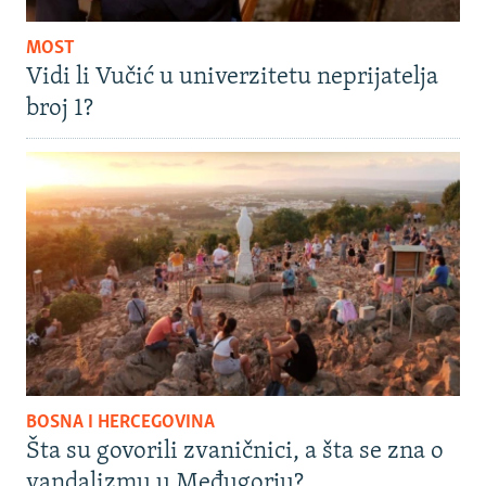
MOST
Vidi li Vučić u univerzitetu neprijatelja
broj 1?
BOSNA I HERCEGOVINA
Šta su govorili zvaničnici, a šta se zna o
vandalizmu u Međugorju?