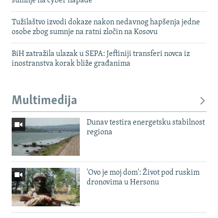
sumnje na cyber napade
Tužilaštvo izvodi dokaze nakon nedavnog hapšenja jedne
osobe zbog sumnje na ratni zločin na Kosovu
BiH zatražila ulazak u SEPA: Jeftiniji transferi novca iz
inostranstva korak bliže građanima
Multimedija
Dunav testira energetsku stabilnost
regiona
'Ovo je moj dom': Život pod ruskim
dronovima u Hersonu