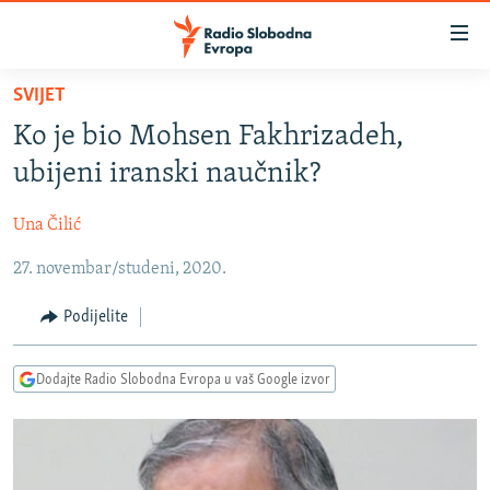
Dostupni
linkovi
Pređite
SVIJET
na
VIJESTI
Ko je bio Mohsen Fakhrizadeh,
glavni
BOSNA I HERCEGOVINA
sadržaj
ubijeni iranski naučnik?
SRBIJA
Pređite
na
Una Čilić
KOSOVO
glavnu
27. novembar/studeni, 2020.
CRNA GORA
navigaciju
Pređite
VIZUELNO
Podijelite
na
PODCASTI
VIDEO
pretragu
Dodajte Radio Slobodna Evropa u vaš Google izvor
RAT U UKRAJINI
FOTOGALERIJE
KINA NA BALKANU
INFOGRAFIKE
RSE PRIČE IZ SVIJETA