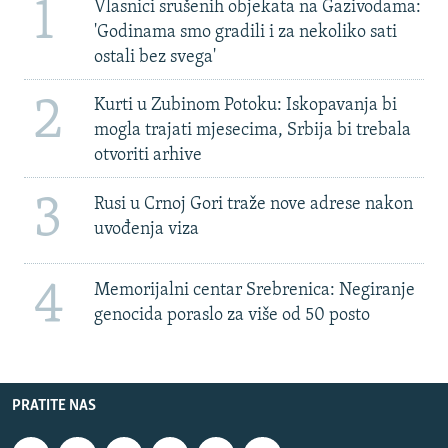
1
Vlasnici srušenih objekata na Gazivodama:
'Godinama smo gradili i za nekoliko sati
ostali bez svega'
2
Kurti u Zubinom Potoku: Iskopavanja bi
mogla trajati mjesecima, Srbija bi trebala
otvoriti arhive
3
Rusi u Crnoj Gori traže nove adrese nakon
uvođenja viza
4
Memorijalni centar Srebrenica: Negiranje
genocida poraslo za više od 50 posto
PRATITE NAS