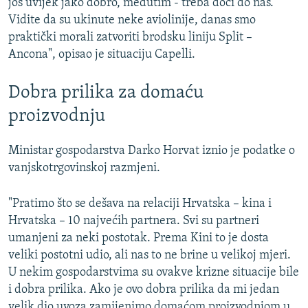
još uvijek jako dobro, međutim - treba doći do nas.
Vidite da su ukinute neke aviolinije, danas smo
praktički morali zatvoriti brodsku liniju Split –
Ancona", opisao je situaciju Capelli.
Dobra prilika za domaću
proizvodnju
Ministar gospodarstva Darko Horvat iznio je podatke o
vanjskotrgovinskoj razmjeni.
"Pratimo što se dešava na relaciji Hrvatska – kina i
Hrvatska – 10 najvećih partnera. Svi su partneri
umanjeni za neki postotak. Prema Kini to je dosta
veliki postotni udio, ali nas to ne brine u velikoj mjeri.
U nekim gospodarstvima su ovakve krizne situacije bile
i dobra prilika. Ako je ovo dobra prilika da mi jedan
velik dio uvoza zamijenimo domaćom proizvodnjom u