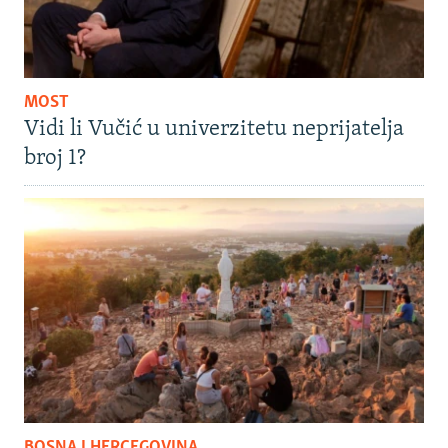
MOST
Vidi li Vučić u univerzitetu neprijatelja
broj 1?
BOSNA I HERCEGOVINA