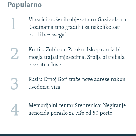
Popularno
1
Vlasnici srušenih objekata na Gazivodama:
'Godinama smo gradili i za nekoliko sati
ostali bez svega'
2
Kurti u Zubinom Potoku: Iskopavanja bi
mogla trajati mjesecima, Srbija bi trebala
otvoriti arhive
3
Rusi u Crnoj Gori traže nove adrese nakon
uvođenja viza
4
Memorijalni centar Srebrenica: Negiranje
genocida poraslo za više od 50 posto