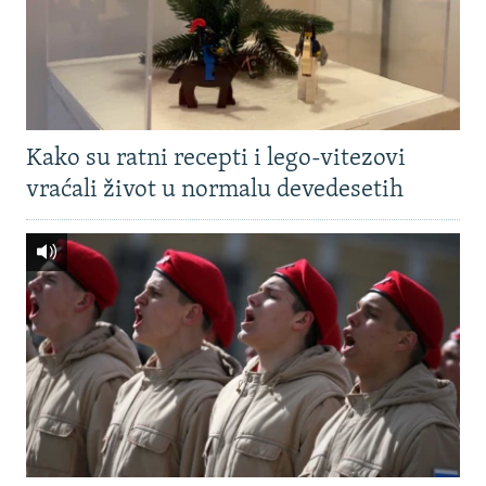
Kako su ratni recepti i lego-vitezovi
vraćali život u normalu devedesetih