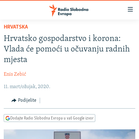
Dostupni
linkovi
Pređite
HRVATSKA
na
VIJESTI
Hrvatsko gospodarstvo i korona:
glavni
BOSNA I HERCEGOVINA
sadržaj
Vlada će pomoći u očuvanju radnih
SRBIJA
Pređite
mjesta
na
KOSOVO
glavnu
Enis Zebić
CRNA GORA
navigaciju
Pređite
11. mart/ožujak, 2020.
VIZUELNO
na
PODCASTI
VIDEO
Podijelite
pretragu
RAT U UKRAJINI
FOTOGALERIJE
Dodajte Radio Slobodna Evropa u vaš Google izvor
KINA NA BALKANU
INFOGRAFIKE
RSE PRIČE IZ SVIJETA