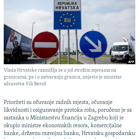
ISPRIČAJ MI
DNEVNO@RSE
SPECIJALI RSE
VIŠE OD NASLOVA
PRATITE NAS
GENOCID U SREBRENICI
POPLAVE I KLIZIŠTA U BIH 2024.
Vlada Hrvatske razmišlja se o još strožim mjerama na
TV LIBERTY
Sve RFE/RL stranice
granicama, pa i o zatvaranju granica, najavio je ministar
POST SCRIPTUM
zdravstva Vili Beroš
MOJA EVROPA
Prioriteti su očuvanje radnih mjesta, očuvanje
TRI DECENIJE OD RATA U BIH
likvidnosti i osiguravanje protoka roba, poručeno je sa
SVE KARTE DEJTONA
sastanka u Ministarstvu financija u Zagrebu koji je
okupio ministre ekonomskih resora, komercijalne
NASTANAK I RASPAD JUGOSLAVIJE
banke, državnu razvojnu banku, Hrvatsku gospodarsku