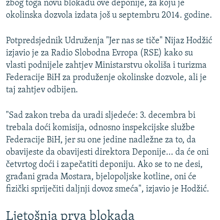
zbog toga novu blokadu ove deponije, za koju je
okolinska dozvola izdata još u septembru 2014. godine.
Potpredsjednik Udruženja "Jer nas se tiče" Nijaz Hodžić
izjavio je za Radio Slobodna Evropa (RSE) kako su
vlasti podnijele zahtjev Ministarstvu okoliša i turizma
Federacije BiH za produženje okolinske dozvole, ali je
taj zahtjev odbijen.
"Sad zakon treba da uradi sljedeće: 3. decembra bi
trebala doći komisija, odnosno inspekcijske službe
Federacije BiH, jer su one jedine nadležne za to, da
obavijeste da obavijesti direktora Deponije... da će oni
četvrtog doći i zapečatiti deponiju. Ako se to ne desi,
građani grada Mostara, bjelopoljske kotline, oni će
fizički spriječiti daljnji dovoz smeća", izjavio je Hodžić.
Ljetošnja prva blokada