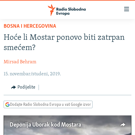
Dostupni
linkovi
Pređite
BOSNA I HERCEGOVINA
na
VIJESTI
Hoće li Mostar ponovo biti zatrpan
glavni
BOSNA I HERCEGOVINA
sadržaj
smećem?
SRBIJA
Pređite
na
Mirsad Behram
KOSOVO
glavnu
15. novembar/studeni, 2019.
CRNA GORA
navigaciju
Pređite
VIZUELNO
Podijelite
na
PODCASTI
VIDEO
pretragu
Dodajte Radio Slobodna Evropa u vaš Google izvor
RAT U UKRAJINI
FOTOGALERIJE
KINA NA BALKANU
INFOGRAFIKE
Deponija Uborak kod Mostara
RSE PRIČE IZ SVIJETA