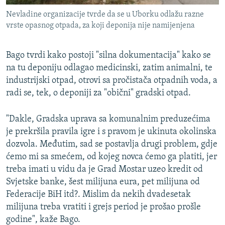
Nevladine organizacije tvrde da se u Uborku odlažu razne
vrste opasnog otpada, za koji deponija nije namijenjena
Bago tvrdi kako postoji "silna dokumentacija" kako se
na tu deponiju odlagao medicinski, zatim animalni, te
industrijski otpad, otrovi sa pročistača otpadnih voda, a
radi se, tek, o deponiji za "obični" gradski otpad.
"Dakle, Gradska uprava sa komunalnim preduzećima
je prekršila pravila igre i s pravom je ukinuta okolinska
dozvola. Međutim, sad se postavlja drugi problem, gdje
ćemo mi sa smećem, od kojeg novca ćemo ga platiti, jer
treba imati u vidu da je Grad Mostar uzeo kredit od
Svjetske banke, šest milijuna eura, pet milijuna od
Federacije BiH itd?. Mislim da nekih dvadesetak
milijuna treba vratiti i grejs period je prošao prošle
godine", kaže Bago.