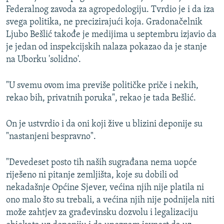
Federalnog zavoda za agropedologiju. Tvrdio je i da iza
svega politika, ne precizirajući koja. Gradonačelnik
Ljubo Bešlić takođe je medijima u septembru izjavio da
je jedan od inspekcijskih nalaza pokazao da je stanje
na Uborku 'solidno'.
"U svemu ovom ima previše političke priče i nekih,
rekao bih, privatnih poruka", rekao je tada Bešlić.
On je ustvrdio i da oni koji žive u blizini deponije su
"nastanjeni bespravno".
"Devedeset posto tih naših sugrađana nema uopće
riješeno ni pitanje zemljišta, koje su dobili od
nekadašnje Općine Sjever, većina njih nije platila ni
ono malo što su trebali, a većina njih nije podnijela niti
može zahtjev za građevinsku dozvolu i legalizaciju