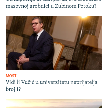
masovnoj grobnici u Zubinom Potoku?
MOST
Vidi li Vučić u univerzitetu neprijatelja
broj 1?