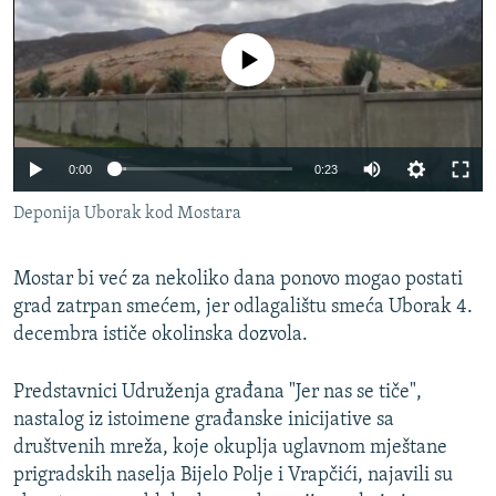
ISPRIČAJ MI
DNEVNO@RSE
No media source currently available
SPECIJALI RSE
VIŠE OD NASLOVA
PRATITE NAS
0:00
0:23
GENOCID U SREBRENICI
Deponija Uborak kod Mostara
POPLAVE I KLIZIŠTA U BIH 2024.
TV LIBERTY
Sve RFE/RL stranice
Mostar bi već za nekoliko dana ponovo mogao postati
POST SCRIPTUM
grad zatrpan smećem, jer odlagalištu smeća Uborak 4.
decembra ističe okolinska dozvola.
MOJA EVROPA
TRI DECENIJE OD RATA U BIH
Predstavnici Udruženja građana "Jer nas se tiče",
nastalog iz istoimene građanske inicijative sa
SVE KARTE DEJTONA
društvenih mreža, koje okuplja uglavnom mještane
NASTANAK I RASPAD JUGOSLAVIJE
prigradskih naselja Bijelo Polje i Vrapčići, najavili su