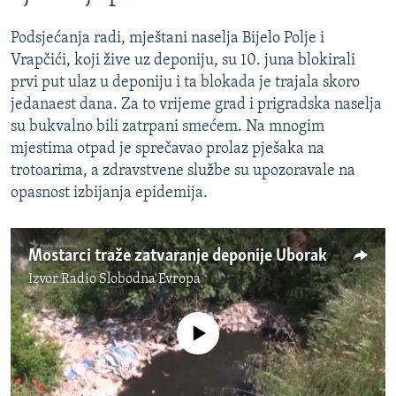
Podsjećanja radi, mještani naselja Bijelo Polje i
Vrapčići, koji žive uz deponiju, su 10. juna blokirali
prvi put ulaz u deponiju i ta blokada je trajala skoro
jedanaest dana. Za to vrijeme grad i prigradska naselja
su bukvalno bili zatrpani smećem. Na mnogim
mjestima otpad je sprečavao prolaz pješaka na
trotoarima, a zdravstvene službe su upozoravale na
opasnost izbijanja epidemija.
Mostarci traže zatvaranje deponije Uborak
Izvor
Radio Slobodna Evropa
No media source currently available