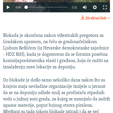
0:00
2:11
Direktan link
Blokada je okončana nakon višestrukih pregovora sa
Gradskom upravom, na čelu sa gradonačelnikom
Ljubom Bešlićem (iz Hrvatske demokrataske zajednice
- HDZ BiH), kada je dogovoreno da se formira posebna
komisijapredstavnika vlasti i građana, koja će raditi na
iznalaženju nove lokacije za deponiju.
Do blokade je došlo samo nekoliko dana nakon što su
krajem maja nevladine organizacije iznijele u javnost
da se na deponiju odlaže mulj sa pročistača otpadnih
voda u južnoj zoni grada, za kojeg se sumnjalo da sadrži
opasne materije, poput bojnog otrova piralena.
Mještani su tada tokom blokade isticali i da se već