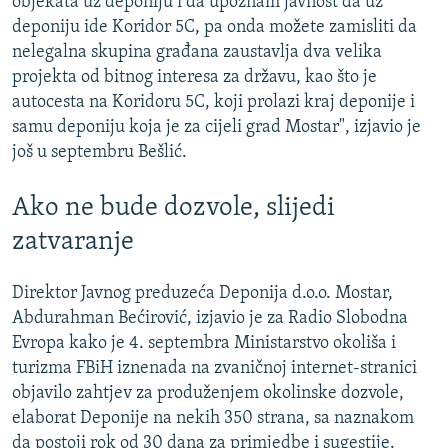
objekata uz deponiju i da upoznam javnost da uz
deponiju ide Koridor 5C, pa onda možete zamisliti da
nelegalna skupina građana zaustavlja dva velika
projekta od bitnog interesa za državu, kao što je
autocesta na Koridoru 5C, koji prolazi kraj deponije i
samu deponiju koja je za cijeli grad Mostar", izjavio je
još u septembru Bešlić.
Ako ne bude dozvole, slijedi
zatvaranje
Direktor Javnog preduzeća Deponija d.o.o. Mostar,
Abdurahman Bećirović, izjavio je za Radio Slobodna
Evropa kako je 4. septembra Ministarstvo okoliša i
turizma FBiH iznenada na zvaničnoj internet-stranici
objavilo zahtjev za produženjem okolinske dozvole,
elaborat Deponije na nekih 350 strana, sa naznakom
da postoji rok od 30 dana za primjedbe i sugestije.