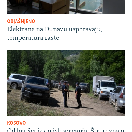
OBJAŠNJENO
Elektrane na Dunavu usporavaju,
temperatura raste
KOSOVO
Od hapšenja do iskopavanja: Šta se zna o