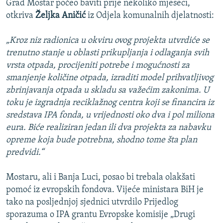
Grad Mostar počeo baviti prije nekoliko mjeseci,
otkriva
Željka Aničić
iz Odjela komunalnih djelatnosti:
„Kroz niz radionica u okviru ovog projekta utvrdiće se
trenutno stanje u oblasti prikupljanja i odlaganja svih
vrsta otpada, procijeniti potrebe i mogućnosti za
smanjenje količine otpada, izraditi model prihvatljivog
zbrinjavanja otpada u skladu sa važećim zakonima. U
toku je izgradnja reciklažnog centra koji se financira iz
sredstava IPA fonda, u vrijednosti oko dva i pol miliona
eura. Biće realiziran jedan ili dva projekta za nabavku
opreme koja bude potrebna, shodno tome šta plan
predvidi.“
Mostaru, ali i Banja Luci, posao bi trebala olakšati
pomoć iz evropskih fondova. Vijeće ministara BiH je
tako na posljednjoj sjednici utvrdilo Prijedlog
sporazuma o IPA grantu Evropske komisije „Drugi