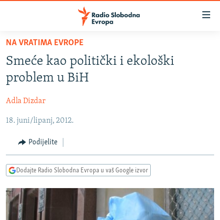
Dostupni
linkovi
Pređite
NA VRATIMA EVROPE
na
VIJESTI
Smeće kao politički i ekološki
glavni
BOSNA I HERCEGOVINA
sadržaj
problem u BiH
SRBIJA
Pređite
na
Adla Dizdar
KOSOVO
glavnu
18. juni/lipanj, 2012.
CRNA GORA
navigaciju
Pređite
VIZUELNO
Podijelite
na
PODCASTI
VIDEO
pretragu
Dodajte Radio Slobodna Evropa u vaš Google izvor
RAT U UKRAJINI
FOTOGALERIJE
KINA NA BALKANU
INFOGRAFIKE
RSE PRIČE IZ SVIJETA