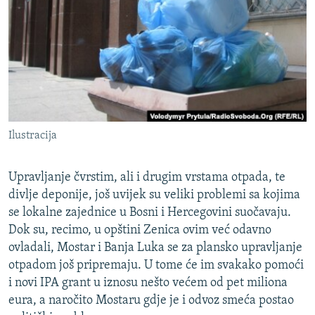
ISPRIČAJ MI
DNEVNO@RSE
SPECIJALI RSE
VIŠE OD NASLOVA
PRATITE NAS
GENOCID U SREBRENICI
Ilustracija
POPLAVE I KLIZIŠTA U BIH 2024.
TV LIBERTY
Sve RFE/RL stranice
Upravljanje čvrstim, ali i drugim vrstama otpada, te
POST SCRIPTUM
divlje deponije, još uvijek su veliki problemi sa kojima
se lokalne zajednice u Bosni i Hercegovini suočavaju.
MOJA EVROPA
Dok su, recimo, u opštini Zenica ovim već odavno
TRI DECENIJE OD RATA U BIH
ovladali, Mostar i Banja Luka se za plansko upravljanje
otpadom još pripremaju. U tome će im svakako pomoći
SVE KARTE DEJTONA
i novi IPA grant u iznosu nešto većem od pet miliona
NASTANAK I RASPAD JUGOSLAVIJE
eura, a naročito Mostaru gdje je i odvoz smeća postao