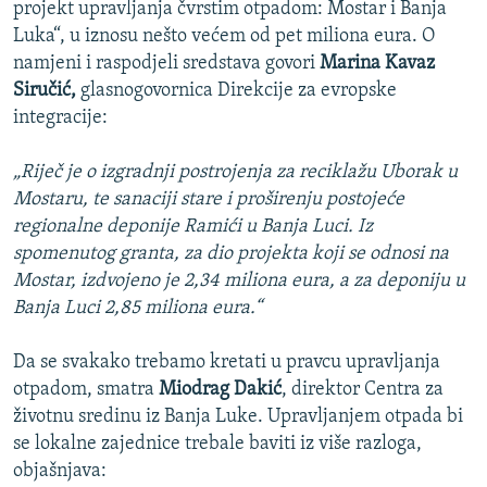
projekt upravljanja čvrstim otpadom: Mostar i Banja
Luka“, u iznosu nešto većem od pet miliona eura. O
namjeni i raspodjeli sredstava govori
Marina Kavaz
Siručić,
glasnogovornica Direkcije za evropske
integracije:
„Riječ je o izgradnji postrojenja za reciklažu Uborak u
Mostaru, te sanaciji stare i proširenju postojeće
regionalne deponije Ramići u Banja Luci. Iz
spomenutog granta, za dio projekta koji se odnosi na
Mostar, izdvojeno je 2,34 miliona eura, a za deponiju u
Banja Luci 2,85 miliona eura.“
Da se svakako trebamo kretati u pravcu upravljanja
otpadom, smatra
Miodrag Dakić
, direktor Centra za
životnu sredinu iz Banja Luke. Upravljanjem otpada bi
se lokalne zajednice trebale baviti iz više razloga,
objašnjava: