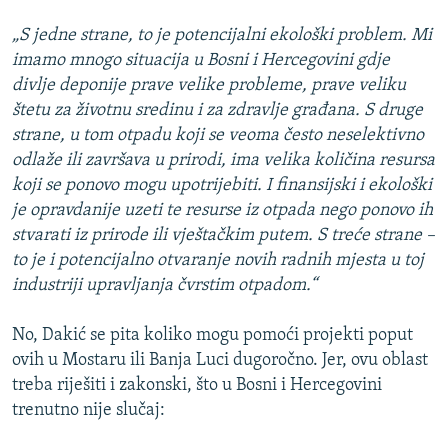
„S jedne strane, to je potencijalni ekološki problem. Mi
imamo mnogo situacija u Bosni i Hercegovini gdje
divlje deponije prave velike probleme, prave veliku
štetu za životnu sredinu i za zdravlje građana. S druge
strane, u tom otpadu koji se veoma često neselektivno
odlaže ili završava u prirodi, ima velika količina resursa
koji se ponovo mogu upotrijebiti. I finansijski i ekološki
je opravdanije uzeti te resurse iz otpada nego ponovo ih
stvarati iz prirode ili vještačkim putem. S treće strane –
to je i potencijalno otvaranje novih radnih mjesta u toj
industriji upravljanja čvrstim otpadom.“
No, Dakić se pita koliko mogu pomoći projekti poput
ovih u Mostaru ili Banja Luci dugoročno. Jer, ovu oblast
treba riješiti i zakonski, što u Bosni i Hercegovini
trenutno nije slučaj: