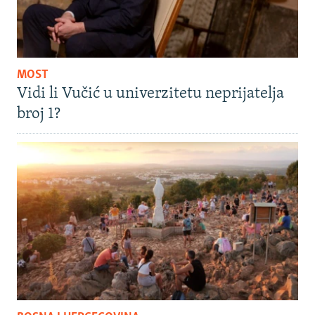
MOST
Vidi li Vučić u univerzitetu neprijatelja
broj 1?