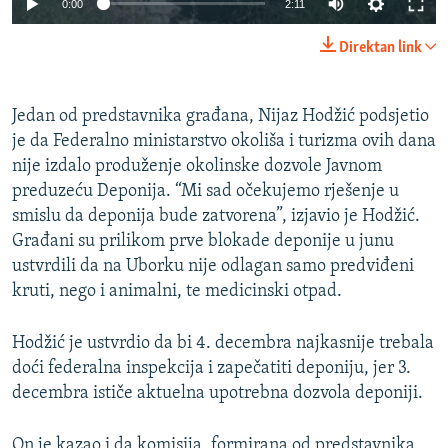
0:00
2:11
Direktan link
Jedan od predstavnika građana, Nijaz Hodžić podsjetio
je da Federalno ministarstvo okoliša i turizma ovih dana
nije izdalo produženje okolinske dozvole Javnom
preduzeću Deponija. “Mi sad očekujemo rješenje u
smislu da deponija bude zatvorena”, izjavio je Hodžić.
Građani su prilikom prve blokade deponije u junu
ustvrdili da na Uborku nije odlagan samo predviđeni
kruti, nego i animalni, te medicinski otpad.
Hodžić je ustvrdio da bi 4. decembra najkasnije trebala
doći federalna inspekcija i zapečatiti deponiju, jer 3.
decembra ističe aktuelna upotrebna dozvola deponiji.
On je kazao i da komisija, formirana od predstavnika