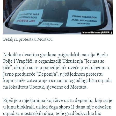
ISPRIČAJ MI
DNEVNO@RSE
SPECIJALI RSE
VIŠE OD NASLOVA
PRATITE NAS
Detalj sa protesta u Mostaru
GENOCID U SREBRENICI
POPLAVE I KLIZIŠTA U BIH 2024.
Nekoliko desetina građana prigradskih naselja Bijelo
TV LIBERTY
Polje i Vrapčići, u organizaciji Udruženja “Jer nas se
Sve RFE/RL stranice
tiče”, okupili su se u ponedjeljak uveče pred ulazom u
POST SCRIPTUM
Javno preduzeće “Deponija”, u još jednom protestu
MOJA EVROPA
kojim traže zatvaranje i sanaciju tog odlagališta otpada
na lokalitetu Uborak, sjeverno od Mostara.
TRI DECENIJE OD RATA U BIH
SVE KARTE DEJTONA
Riječ je o mještanima koji žive uz tu deponiju, koji su je
u junu blokirali, usljed čega skoro 11 dana nije odvožen
NASTANAK I RASPAD JUGOSLAVIJE
otpad sa mostarskih ulica, te je grad bukvalno bio