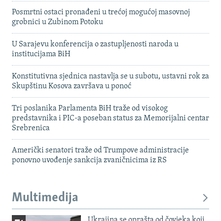
Posmrtni ostaci pronađeni u trećoj mogućoj masovnoj
grobnici u Zubinom Potoku
U Sarajevu konferencija o zastupljenosti naroda u
institucijama BiH
Konstitutivna sjednica nastavlja se u subotu, ustavni rok za
Skupštinu Kosova završava u ponoć
Tri poslanika Parlamenta BiH traže od visokog
predstavnika i PIC-a poseban status za Memorijalni centar
Srebrenica
Američki senatori traže od Trumpove administracije
ponovno uvođenje sankcija zvaničnicima iz RS
Multimedija
Ukrajina se oprašta od čovjeka koji