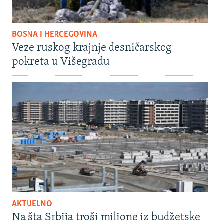
BOSNA I HERCEGOVINA
Veze ruskog krajnje desničarskog
pokreta u Višegradu
AKTUELNO
Na šta Srbija troši milione iz budžetske