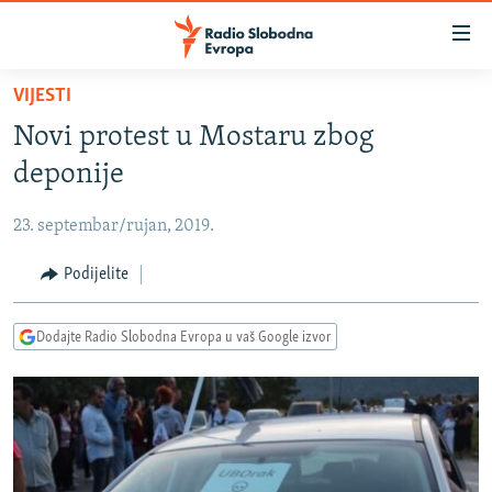
Dostupni
linkovi
Pređite
VIJESTI
na
VIJESTI
Novi protest u Mostaru zbog
glavni
BOSNA I HERCEGOVINA
sadržaj
deponije
SRBIJA
Pređite
na
23. septembar/rujan, 2019.
KOSOVO
glavnu
CRNA GORA
Podijelite
navigaciju
Pređite
VIZUELNO
na
Dodajte Radio Slobodna Evropa u vaš Google izvor
PODCASTI
VIDEO
pretragu
RAT U UKRAJINI
FOTOGALERIJE
KINA NA BALKANU
INFOGRAFIKE
RSE PRIČE IZ SVIJETA