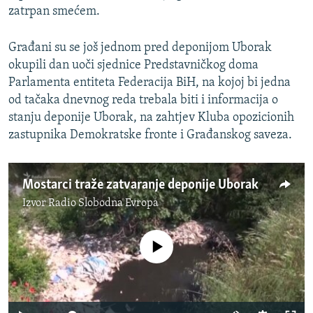
zatrpan smećem.
Građani su se još jednom pred deponijom Uborak
okupili dan uoči sjednice Predstavničkog doma
Parlamenta entiteta Federacija BiH, na kojoj bi jedna
od tačaka dnevnog reda trebala biti i informacija o
stanju deponije Uborak, na zahtjev Kluba opozicionih
zastupnika Demokratske fronte i Građanskog saveza.
Mostarci traže zatvaranje deponije Uborak
Izvor
Radio Slobodna Evropa
No media source currently available