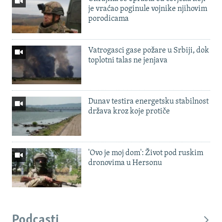
je vraćao poginule vojnike njihovim
porodicama
Vatrogasci gase požare u Srbiji, dok
toplotni talas ne jenjava
Dunav testira energetsku stabilnost
država kroz koje protiče
'Ovo je moj dom': Život pod ruskim
dronovima u Hersonu
Podcasti