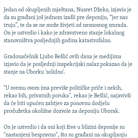
Jedan od okupljenih mještana, Nusret Džeko, izjavio je
da su građani još jednom izašli pre deponiju, “jer nas
truju”, te da se ne može živjeti od nesnosnog smrada.
On je ustvrdio i kako je zdravstveno stanje lokalnog
stanovništva posljednjih godina katastrofalno.
Gradonačelnik Ljubo Bešlić ovih dana je medijima
izjavio da je posljednji inspekcijski nalaz pokazao da je
stanje na Uborku 'solidno'.
"U svemu ovom ima previše političke priče i nekih,
rekao bih, privatnih poruka", rekao je Bešlić, najavivši
da će biti upućen zahtjev za ponovnu dodjelu
produžetka okolišne dozvole za deponiju Uborak.
On je ustvrdio i da oni koji žive u blizini deponije su
"nastanjeni bespravno", što su građani na okupljanju