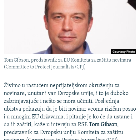
ISPRIČAJ MI
DNEVNO@RSE
SPECIJALI RSE
VIŠE OD NASLOVA
PRATITE NAS
GENOCID U SREBRENICI
Tom Gibson, predstavnik za EU Komiteta za zaštitu novinara
POPLAVE I KLIZIŠTA U BIH 2024.
(Committee to Protect Journalists/CPJ)
TV LIBERTY
Sve RFE/RL stranice
POST SCRIPTUM
Živimo u rastućem neprijateljskom okruženju za
novinare, unutar i van Evropske unije, i to je duboko
MOJA EVROPA
zabrinjavajuće i nešto se mora učiniti. Posljednja
TRI DECENIJE OD RATA U BIH
ubistva pokazuju da je biti novinar veoma rizičan posao
i u mnogim EU državama, i pitanje je ko će da ustane i
SVE KARTE DEJTONA
da ih zaštiti, kaže u intervju za RSE
Tom Gibson
,
NASTANAK I RASPAD JUGOSLAVIJE
predstavnik za Evropsku uniju Komiteta za zaštitu