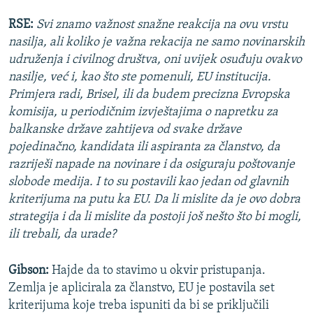
RSE:
Svi znamo važnost snažne reakcija na ovu vrstu
nasilja, ali koliko je važna rekacija ne samo novinarskih
udruženja i civilnog društva, oni uvijek osuđuju ovakvo
nasilje, već i, kao što ste pomenuli, EU institucija.
Primjera radi, Brisel, ili da budem precizna Evropska
komisija, u periodičnim izvještajima o napretku za
balkanske države zahtijeva od svake države
pojedinačno, kandidata ili aspiranta za članstvo, da
razriješi napade na novinare i da osiguraju poštovanje
slobode medija. I to su postavili kao jedan od glavnih
kriterijuma na putu ka EU. Da li mislite da je ovo dobra
strategija i da li mislite da postoji još nešto što bi mogli,
ili trebali, da urade?
Gibson:
Hajde da to stavimo u okvir pristupanja.
Zemlja je aplicirala za članstvo, EU je postavila set
kriterijuma koje treba ispuniti da bi se priključili