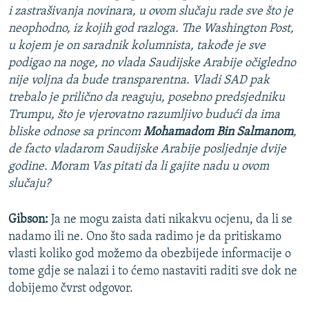
i zastrašivanja novinara, u ovom slučaju rade sve što je
neophodno, iz kojih god razloga. The Washington Post,
u kojem je on saradnik kolumnista, takođe je sve
podigao na noge, no vlada Saudijske Arabije očigledno
nije voljna da bude transparentna. Vladi SAD pak
trebalo je prilično da reaguju, posebno predsjedniku
Trumpu, što je vjerovatno razumljivo budući da ima
bliske odnose sa princom
Mohamadom Bin Salmanom
,
de facto vladarom Saudijske Arabije posljednje dvije
godine.
Moram Vas pitati da li gajite nadu u ovom
slučaju?
Gibson:
Ja ne mogu zaista dati nikakvu ocjenu, da li se
nadamo ili ne. Ono što sada radimo je da pritiskamo
vlasti koliko god možemo da obezbijede informacije o
tome gdje se nalazi i to ćemo nastaviti raditi sve dok ne
dobijemo čvrst odgovor.