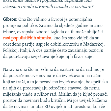
ekstremne desnice i populizma, doprinose tom
užasnom trendu otvorenih napada na novinare?
Gibson:
Ono što vidimo u Evropi je potencijalna
promjena politike. Znamo da sljedeće godine imamo
izbore, evropske izbore i izgleda da ih može obilježiti
rast populističkih stranka
, kao što smo vidjeli da su
određene partije uspjele dobiti kontrolu u Mađarskoj,
Poljskoj, Italiji. A ove partije često zauzimaju poziciju
da podržavaju izvještavanje koje njih favorizuje.
Naravno ono što mi želimo da nastavimo da radimo je
da podstičemo sve novinare da izvještavaju na način
koji se traži, a to je nezavisno izvještavanje, bez pritiska
na njih da predstavljaju određene stavove, da nema
miješanja vlade u njihov rad. Mislim da je ključ pronaći
prostor da novinari budu kritični. Mi još uvijek kažemo
da će novinari unutar EU uvijek imati prostora, koji će