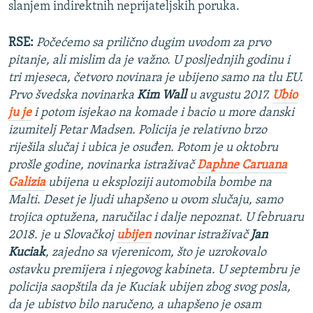
slanjem indirektnih neprijateljskih poruka.
RSE:
Počećemo sa prilično dugim uvodom za prvo
pitanje, ali mislim da je važno. U posljednjih godinu i
tri mjeseca, četvoro novinara je ubijeno samo na tlu EU.
Prvo švedska novinarka
Kim Wall
u avgustu 2017.
Ubio
ju je
i potom isjekao na komade i bacio u more danski
izumitelj Petar Madsen. Policija je relativno brzo
riješila slučaj i ubica je osuđen. Potom je u oktobru
prošle godine, novinarka istraživač
Daphne Caruana
Galizia
ubijena u eksploziji automobila bombe na
Malti. Deset je ljudi uhapšeno u ovom slučaju, samo
trojica optužena, naručilac i dalje nepoznat. U februaru
2018. je u Slovačkoj
ubijen
novinar istraživač
Jan
Kuciak
, zajedno sa vjerenicom, što je uzrokovalo
ostavku premijera i njegovog kabineta. U septembru je
policija saopštila da je Kuciak ubijen zbog svog posla,
da je ubistvo bilo naručeno, a uhapšeno je osam