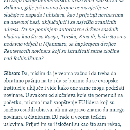
EU šalju manje demokratskim društvima kao što su na
Balkanu, gdje još imamo brojne nerasvijetljene
slučajeve napada i ubistava, kao i prijetnji novinarima
na dnevnoj bazi, uključujući i za najviših zvaničnih
adresa. Da ne pominjem autoritarne države snažnih
vladara kao što su Rusija, Turska, Kina ili, kako što smo
nedavno vidjeli u Mjanmaru, sa hapšenjem dvojice
Reutersovih novinara koji su istraživali ratne zločine
nad Rohindžama?
Gibson:
Da, mislim da je veoma važno i da treba da
obratimo pažnju na to i da se borimo da se evropske
institucije uključe i vide kako one same mogu podržati
novinare. U svakom od slučajeva koje ste pomenuli na
početku, mi smo imali saopštenje EU lidera koji su
snažno osudili ubistva, ali mi zapravo znamo da mnogo
novinara u članicama EU rade u veoma teškim
uslovima. Prijeti im se i izloženi su kao što sam rekao,