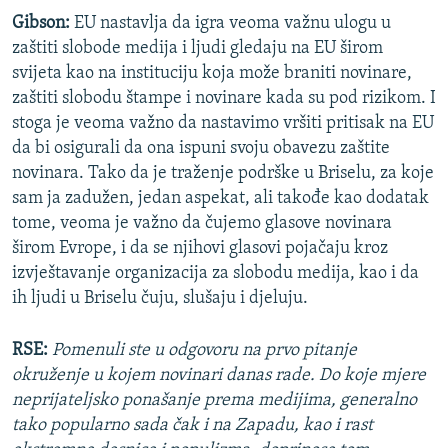
Gibson:
EU nastavlja da igra veoma važnu ulogu u
zaštiti slobode medija i ljudi gledaju na EU širom
svijeta kao na instituciju koja može braniti novinare,
zaštiti slobodu štampe i novinare kada su pod rizikom. I
stoga je veoma važno da nastavimo vršiti pritisak na EU
da bi osigurali da ona ispuni svoju obavezu zaštite
novinara. Tako da je traženje podrške u Briselu, za koje
sam ja zadužen, jedan aspekat, ali takođe kao dodatak
tome, veoma je važno da čujemo glasove novinara
širom Evrope, i da se njihovi glasovi pojačaju kroz
izvještavanje organizacija za slobodu medija, kao i da
ih ljudi u Briselu čuju, slušaju i djeluju.
RSE:
Pomenuli ste u odgovoru na prvo pitanje
okruženje u kojem novinari danas rade. Do koje mjere
neprijateljsko ponašanje prema medijima, generalno
tako popularno sada čak i na Zapadu, kao i rast