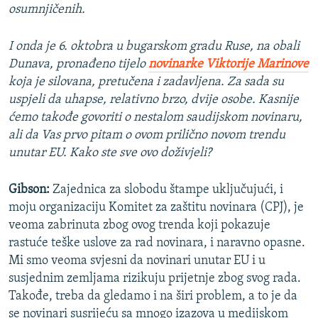
osumnjičenih.
I onda je 6. oktobra u bugarskom gradu Ruse, na obali
Dunava, pronađeno tijelo
novinarke Viktorije Marinove
koja je silovana, pretučena i zadavljena. Za sada su
uspjeli da uhapse, relativno brzo, dvije osobe. Kasnije
ćemo takođe govoriti o nestalom saudijskom novinaru,
ali da Vas prvo pitam o ovom prilično novom trendu
unutar EU. Kako ste sve ovo doživjeli?
Gibson:
Zajednica za slobodu štampe uključujući, i
moju organizaciju Komitet za zaštitu novinara (CPJ), je
veoma zabrinuta zbog ovog trenda koji pokazuje
rastuće teške uslove za rad novinara, i naravno opasne.
Mi smo veoma svjesni da novinari unutar EU i u
susjednim zemljama rizikuju prijetnje zbog svog rada.
Takođe, treba da gledamo i na širi problem, a to je da
se novinari susrijeću sa mnogo izazova u medijskom