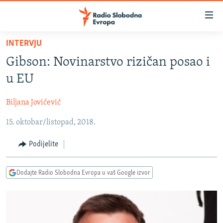
Dostupni
linkovi
Pređite
INTERVJU
na
VIJESTI
Gibson: Novinarstvo rizičan posao i
glavni
BOSNA I HERCEGOVINA
sadržaj
u EU
SRBIJA
Pređite
na
Biljana Jovićević
KOSOVO
glavnu
15. oktobar/listopad, 2018.
CRNA GORA
navigaciju
Pređite
VIZUELNO
Podijelite
na
PODCASTI
VIDEO
pretragu
Dodajte Radio Slobodna Evropa u vaš Google izvor
RAT U UKRAJINI
FOTOGALERIJE
KINA NA BALKANU
INFOGRAFIKE
RSE PRIČE IZ SVIJETA