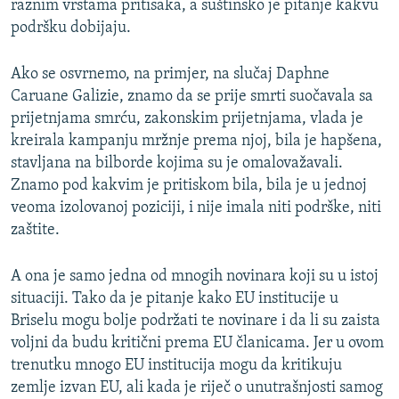
raznim vrstama pritisaka, a suštinsko je pitanje kakvu
podršku dobijaju.
Ako se osvrnemo, na primjer, na slučaj Daphne
Caruane Galizie, znamo da se prije smrti suočavala sa
prijetnjama smrću, zakonskim prijetnjama, vlada je
kreirala kampanju mržnje prema njoj, bila je hapšena,
stavljana na bilborde kojima su je omalovažavali.
Znamo pod kakvim je pritiskom bila, bila je u jednoj
veoma izolovanoj poziciji, i nije imala niti podrške, niti
zaštite.
A ona je samo jedna od mnogih novinara koji su u istoj
situaciji. Tako da je pitanje kako EU institucije u
Briselu mogu bolje podržati te novinare i da li su zaista
voljni da budu kritični prema EU članicama. Jer u ovom
trenutku mnogo EU institucija mogu da kritikuju
zemlje izvan EU, ali kada je riječ o unutrašnjosti samog