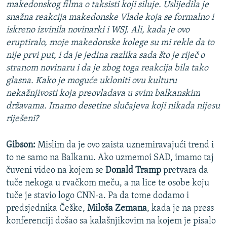
makedonskog filma o taksisti koji siluje. Uslijedila je
snažna reakcija makedonske Vlade koja se formalno i
iskreno izvinila novinarki i WSJ. Ali, kada je ovo
eruptiralo, moje makedonske kolege su mi rekle da to
nije prvi put, i da je jedina razlika sada što je riječ o
stranom novinaru i da je zbog toga reakcija bila tako
glasna. Kako je moguće ukloniti ovu kulturu
nekažnjivosti koja preovladava u svim balkanskim
državama. Imamo desetine slučajeva koji nikada nijesu
riješeni?
Gibson:
Mislim da je ovo zaista uznemiravajući trend i
to ne samo na Balkanu. Ako uzmemoi SAD, imamo taj
čuveni video na kojem se
Donald Tramp
pretvara da
tuče nekoga u rvačkom meču, a na lice te osobe koju
tuče je stavio logo CNN-a. Pa da tome dodamo i
predsjednika Češke,
Miloša Zemana
, kada je na press
konferenciji došao sa kalašnjikovim na kojem je pisalo