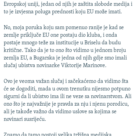
Evropskoj uniji, jedan od njih je zaštita slobode medija i
to je izvjesna poluga prednosti koju EU može imati.
No, moja poruka koju sam pomenuo ranije je kad se
zemlje priključe EU one postaju dio kluba, i onda
postaje mnogo teže za institucije u Briselu da budu
kritične. Tako da je to ono što vidimo u jednom broju
zemlja EU, a Bugarska je jedna od njih gdje smo imali
slučaj ubistva novinarke Viktorije Marinove.
Ovo je veoma važan slučaj i sačekaćemo da vidimo šta
će se dogoditi, mada u ovom trenutku nijesmo potpuno
sigurni da li ubistvo ima ili ne veze sa novinarstvom. Ali
ono što je najvažnije je pravda za nju i njenu porodicu,
ali je takođe važno da vidimo uslove sa kojima se
novinari susrijeću.
Znamo da tamo postoji velika tržišna medijska