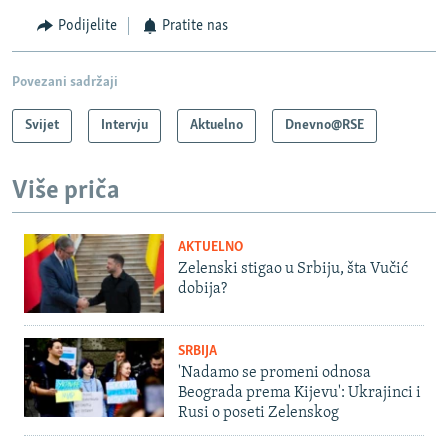
Podijelite
Pratite nas
Povezani sadržaji
Svijet
Intervju
Aktuelno
Dnevno@RSE
Više priča
AKTUELNO
Zelenski stigao u Srbiju, šta Vučić
dobija?
SRBIJA
'Nadamo se promeni odnosa
Beograda prema Kijevu': Ukrajinci i
Rusi o poseti Zelenskog