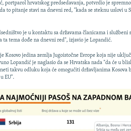
, portparol hrvatskog predsedavanja, potvrdio je spremno
da to pitanje stavi na dnevni red, "kada se steknu uslovi u 
sedništvo je u kontaktu sa državama članicama i službeni 
a ta tema dođe na dnevni red", izjavio je Lopandić.
 je Kosovo jedina zemlja Jugoistočne Evrope koja nije uklju
runo Lopandić je naglasio da se Hrvatska nada "da će u bli
neti takvu odluku koja će omogućiti državljanima Kosova 
 u EU".