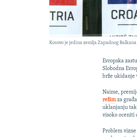
Kosovo je jedina zemlja Zapadnog Balkana č
Evropska zastu
Slobodna Evrop
brže ukidanje 
Naime, premije
režim
za građa
uklanjanju taks
visoko oceniti
Problem vizne l