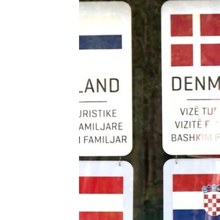
ISPRIČAJ MI
DNEVNO@RSE
SPECIJALI RSE
VIŠE OD NASLOVA
GENOCID U SREBRENICI
POPLAVE I KLIZIŠTA U BIH 2024.
TV LIBERTY
POST SCRIPTUM
MOJA EVROPA
TRI DECENIJE OD RATA U BIH
SVE KARTE DEJTONA
NASTANAK I RASPAD JUGOSLAVIJE