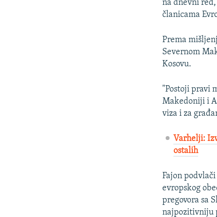
na dnevni red,
članicama Evro
Prema mišljenj
Severnom Maked
Kosovu.
"Postoji pravi
Makedoniji i A
viza i za građ
Varhelji: Iz
ostalih
​Fajon podvlači
evropskog obeć
pregovora sa S
najpozitivniju