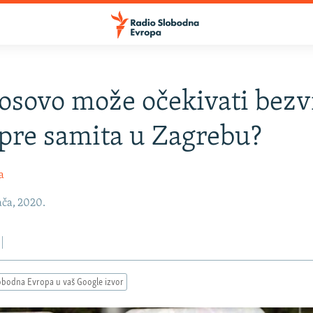
Kosovo može očekivati bezv
pre samita u Zagrebu?
a
ača, 2020.
obodna Evropa u vaš Google izvor