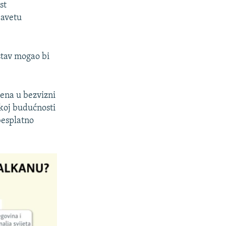
st
Savetu
stav mogao bi
čena u bezvizni
skoj budućnosti
besplatno