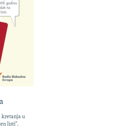
a
 kretanja u
n listi".