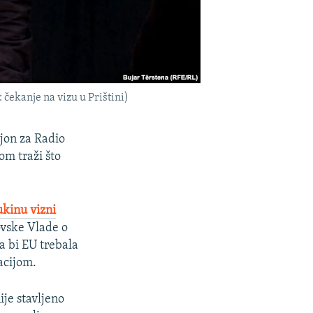
 čekanje na vizu u Prištini)
jon za Radio
om traži što
ukinu vizni
ovske Vlade o
da bi EU trebala
acijom.
ije stavljeno