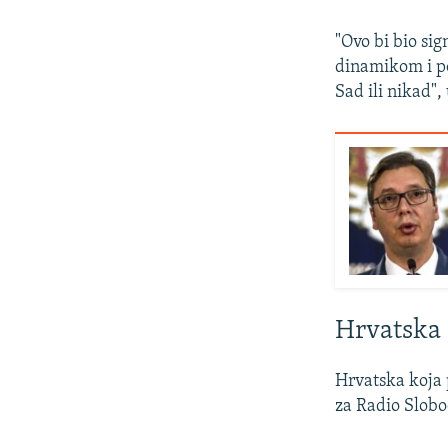
"Ovo bi bio sig
dinamikom i p
Sad ili nikad",
Hrvatska 
Hrvatska koja 
za Radio Slobo