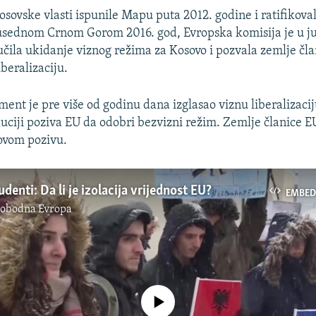
osovske vlasti ispunile Mapu puta 2012. godine i ratifikova
usednom Crnom Gorom 2016. god, Evropska komisija je u ju
čila ukidanje viznog režima za Kosovo i pozvala zemlje čl
beralizaciju.
ent je pre više od godinu dana izglasao viznu liberalizacij
luciji poziva EU da odobri bezvizni režim. Zemlje članice E
ovom pozivu.
denti: Da li je izolacija vrijednost EU?
EMBED
lobodna Evropa
No media source currently available