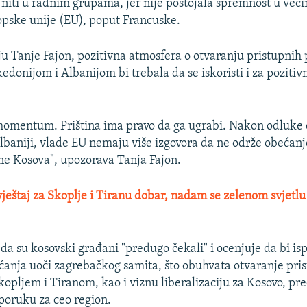
 niti u radnim grupama, jer nije postojala spremnost u ve
pske unije (EU), poput Francuske.
u Tanje Fajon, pozitivna atmosfera o otvaranju pristupnih 
onijom i Albanijom bi trebala da se iskoristi i za pozitiv
 momentum. Priština ima pravo da ga ugrabi. Nakon odluke
lbaniji, vlade EU nemaju više izgovora da ne održe obećanj
ane Kosova", upozorava Tanja Fajon.
vještaj za Skoplje i Tiranu dobar, nadam se zelenom svjetlu 
 da su kosovski građani "predugo čekali" i ocenjuje da bi is
anja uoči zagrebačkog samita, što obuhvata otvaranje pri
kopljem i Tiranom, kao i viznu liberalizaciju za Kosovo, pre
 poruku za ceo region.