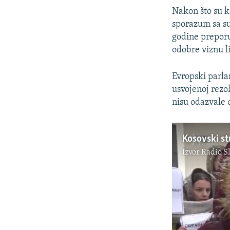
Nakon što su k
sporazum sa s
godine preporu
odobre viznu li
Evropski parlam
usvojenoj rezo
nisu odazvale 
Kosovski stu
Izvor
Radio S