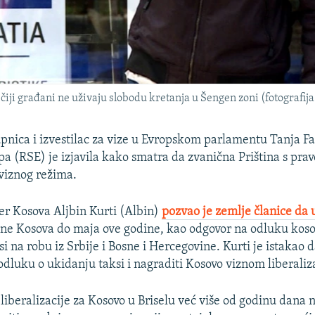
iji građani ne uživaju slobodu kretanja u Šengen zoni (fotografija:
pnica i izvestilac za vize u Evropskom parlamentu Tanja Fa
a (RSE) je izjavila kako smatra da zvanična Priština s prav
viznog režima.
r Kosova Aljbin Kurti (Albin)
pozvao je zemlje članice da 
ne Kosova do maja ove godine, kao odgovor na odluku kos
i na robu iz Srbije i Bosne i Hercegovine. Kurti je istakao 
 odluku o ukidanju taksi i nagraditi Kosovo viznom liberaliz
iberalizacije za Kosovo u Briselu već više od godinu dana n