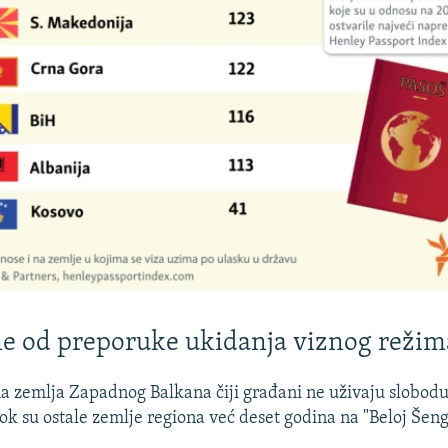
e od preporuke ukidanja viznog režim
na zemlja Zapadnog Balkana čiji građani ne uživaju slobodu
k su ostale zemlje regiona već deset godina na "Beloj Šenge