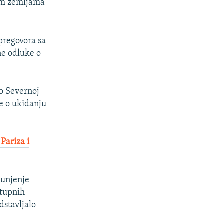
ćim zemljama
pregovora sa
ne odluke o
 o Severnoj
e o ukidanju
Pariza i
punjenje
stupnih
dstavljalo