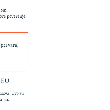
ežom
ove poverenje.
 prevara,
u EU
osova. Ovo su
anja.