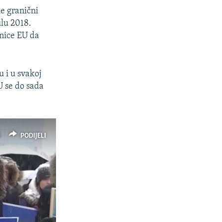
le granični
lu 2018.
anice EU da
u i u svakoj
U se do sada
PODIJELI