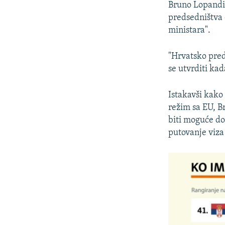
Bruno Lopandić
predsedništva 
ministara".
"Hrvatsko pred
se utvrditi kad
Istakavši kako
režim sa EU, B
biti moguće do
putovanje viza