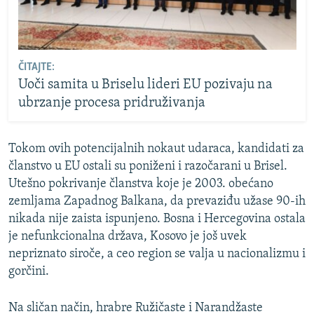
ČITAJTE:
Uoči samita u Briselu lideri EU pozivaju na
ubrzanje procesa pridruživanja
Tokom ovih potencijalnih nokaut udaraca, kandidati za
članstvo u EU ostali su poniženi i razočarani u Brisel.
Utešno pokrivanje članstva koje je 2003. obećano
zemljama Zapadnog Balkana, da prevaziđu užase 90-ih
nikada nije zaista ispunjeno. Bosna i Hercegovina ostala
je nefunkcionalna država, Kosovo je još uvek
nepriznato siroče, a ceo region se valja u nacionalizmu i
gorčini.
Na sličan način, hrabre Ružičaste i Narandžaste