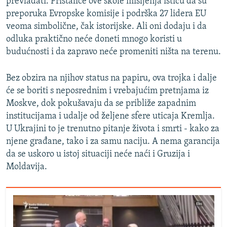
prevladati. Pristalice ove škole mišljenja ističu da su
preporuka Evropske komisije i podrška 27 lidera EU
veoma simbolične, čak istorijske. Ali oni dodaju i da
odluka praktično neće doneti mnogo koristi u
budućnosti i da zapravo neće promeniti ništa na terenu.
Bez obzira na njihov status na papiru, ova trojka i dalje
će se boriti s neposrednim i vrebajućim pretnjama iz
Moskve, dok pokušavaju da se približe zapadnim
institucijama i udalje od željene sfere uticaja Kremlja.
U Ukrajini to je trenutno pitanje života i smrti - kako za
njene građane, tako i za samu naciju. A nema garancija
da se uskoro u istoj situaciji neće naći i Gruzija i
Moldavija.