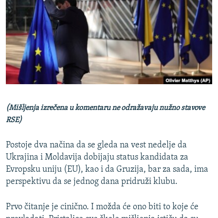
ISPRIČAJ MI
DNEVNO@RSE
SPECIJALI RSE
VIŠE OD NASLOVA
PRATITE NAS
GENOCID U SREBRENICI
POPLAVE I KLIZIŠTA U BIH 2024.
(Mišljenja izrečena u komentaru ne odražavaju nužno stavove
TV LIBERTY
Sve RFE/RL stranice
RSE)
POST SCRIPTUM
Postoje dva načina da se gleda na vest nedelje da
MOJA EVROPA
Ukrajina i Moldavija dobijaju status kandidata za
TRI DECENIJE OD RATA U BIH
Evropsku uniju (EU), kao i da Gruzija, bar za sada, ima
perspektivu da se jednog dana pridruži klubu.
SVE KARTE DEJTONA
NASTANAK I RASPAD JUGOSLAVIJE
Prvo čitanje je cinično. I možda će ono biti to koje će