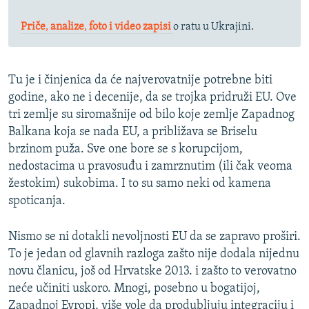
Priče
,
analize
,
foto i video zapisi
o ratu u Ukrajini.
Tu je i činjenica da će najverovatnije potrebne biti
godine, ako ne i decenije, da se trojka pridruži EU. Ove
tri zemlje su siromašnije od bilo koje zemlje Zapadnog
Balkana koja se nada EU, a približava se Briselu
brzinom puža. Sve one bore se s korupcijom,
nedostacima u pravosuđu i zamrznutim (ili čak veoma
žestokim) sukobima. I to su samo neki od kamena
spoticanja.
Nismo se ni dotakli nevoljnosti EU da se zapravo proširi.
To je jedan od glavnih razloga zašto nije dodala nijednu
novu članicu, još od Hrvatske 2013. i zašto to verovatno
neće učiniti uskoro. Mnogi, posebno u bogatijoj,
Zapadnoj Evropi, više vole da produbljuju integraciju i