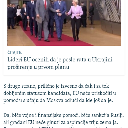
ČITAJTE:
Lideri EU ocenili da je posle rata u Ukrajini
proširenje u prvom planu
S druge strane, prilično je izvesno da čak i sa tek
dobijenim statusom kandidata, EU neće priskočiti u
pomoć u slučaju da Moskva odluči da ide još dalje.
Da, biće vojne i finansijske pomoći, biće sankcija Rusiji,
ali građani EU neće ginuti za aspiracije triju zemalja.