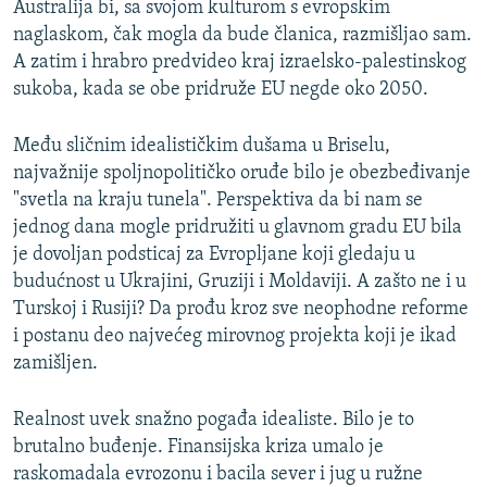
Australija bi, sa svojom kulturom s evropskim
naglaskom, čak mogla da bude članica, razmišljao sam.
A zatim i hrabro predvideo kraj izraelsko-palestinskog
sukoba, kada se obe pridruže EU negde oko 2050.
Među sličnim idealističkim dušama u Briselu,
najvažnije spoljnopolitičko oruđe bilo je obezbeđivanje
"svetla na kraju tunela". Perspektiva da bi nam se
jednog dana mogle pridružiti u glavnom gradu EU bila
je dovoljan podsticaj za Evropljane koji gledaju u
budućnost u Ukrajini, Gruziji i Moldaviji. A zašto ne i u
Turskoj i Rusiji? Da prođu kroz sve neophodne reforme
i postanu deo najvećeg mirovnog projekta koji je ikad
zamišljen.
Realnost uvek snažno pogađa idealiste. Bilo je to
brutalno buđenje. Finansijska kriza umalo je
raskomadala evrozonu i bacila sever i jug u ružne