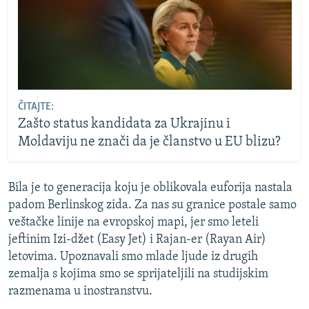
ČITAJTE:
Zašto status kandidata za Ukrajinu i
Moldaviju ne znači da je članstvo u EU blizu?
Bila je to generacija koju je oblikovala euforija nastala
padom Berlinskog zida. Za nas su granice postale samo
veštačke linije na evropskoj mapi, jer smo leteli
jeftinim Izi-džet (Easy Jet) i Rajan-er (Rayan Air)
letovima. Upoznavali smo mlade ljude iz drugih
zemalja s kojima smo se sprijateljili na studijskim
razmenama u inostranstvu.