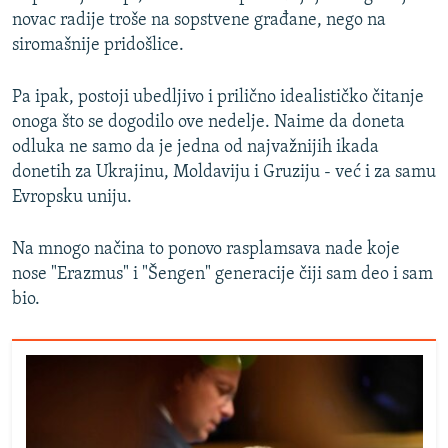
novac radije troše na sopstvene građane, nego na
siromašnije pridošlice.
Pa ipak, postoji ubedljivo i prilično idealističko čitanje
onoga što se dogodilo ove nedelje. Naime da doneta
odluka ne samo da je jedna od najvažnijih ikada
donetih za Ukrajinu, Moldaviju i Gruziju - već i za samu
Evropsku uniju.
Na mnogo načina to ponovo rasplamsava nade koje
nose "Erazmus" i "Šengen" generacije čiji sam deo i sam
bio.