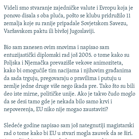
Videli smo stvaranje zajedničke valute i Evropu koja je
ponovo disala s oba pluća, pošto se klubu pridružilo 11
zemalja koje su ranije pripadale Sovjetskom Savezu,
Varšavskom paktu ili bivšoj Jugoslaviji.
Bio sam zanesen ovim snovima i napisao sam
entuzijastički diplomski rad još 2005. o tome kako su
Poljska i Njemačka prevazišle vekove animoziteta,
kako bi omogućile tim nacijama i njihovim građanima
da sada trguju, pregovaraju o pravilima i putuju u
zemlje jedne druge više nego ikada pre. Tako što su bili
deo iste mirne, političke unije. Ako je takvo čudo moglo
da se desi tamo gde je nekada bilo samo krvi i
nepoverenja, EU niko nije mogao zaustaviti?
Sledeće godine napisao sam još nategnutiji magistarski
rad o tome kako bi EU u stvari mogla zauvek da se širi.