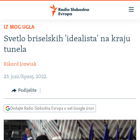
Dostupni
linkovi
Pređite
IZ MOG UGLA
na
VIJESTI
Svetlo briselskih 'idealista' na kraju
glavni
BOSNA I HERCEGOVINA
sadržaj
tunela
SRBIJA
Pređite
na
Rikard Jozwiak
KOSOVO
glavnu
23. juni/lipanj, 2022.
CRNA GORA
navigaciju
Pređite
VIZUELNO
Podijelite
na
PODCASTI
VIDEO
pretragu
Dodajte Radio Slobodna Evropa u vaš Google izvor
RAT U UKRAJINI
FOTOGALERIJE
KINA NA BALKANU
INFOGRAFIKE
RSE PRIČE IZ SVIJETA