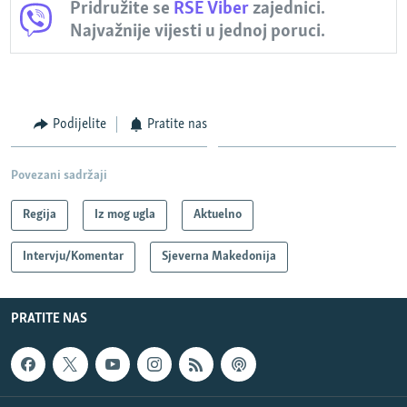
Pridružite se
RSE Viber
zajednici.
Najvažnije vijesti u jednoj poruci.
Podijelite
Pratite nas
Povezani sadržaji
Regija
Iz mog ugla
Aktuelno
Intervju/Komentar
Sjeverna Makedonija
PRATITE NAS