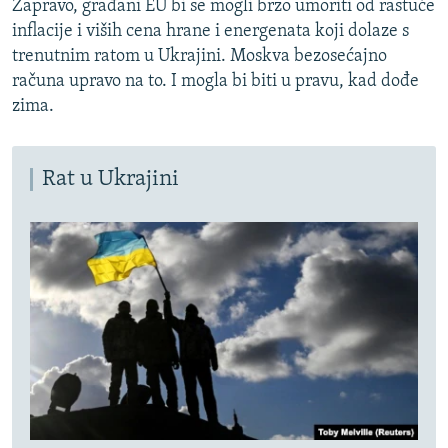
Zapravo, građani EU bi se mogli brzo umoriti od rastuće
inflacije i viših cena hrane i energenata koji dolaze s
trenutnim ratom u Ukrajini. Moskva bezosećajno
računa upravo na to. I mogla bi biti u pravu, kad dođe
zima.
Rat u Ukrajini