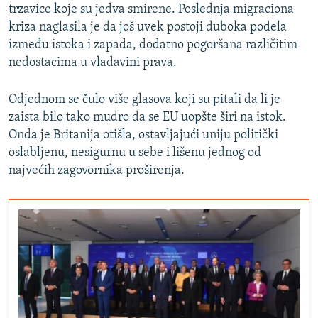
trzavice koje su jedva smirene. Poslednja migraciona
kriza naglasila je da još uvek postoji duboka podela
između istoka i zapada, dodatno pogoršana različitim
nedostacima u vladavini prava.
Odjednom se čulo više glasova koji su pitali da li je
zaista bilo tako mudro da se EU uopšte širi na istok.
Onda je Britanija otišla, ostavljajući uniju politički
oslabljenu, nesigurnu u sebe i lišenu jednog od
najvećih zagovornika proširenja.