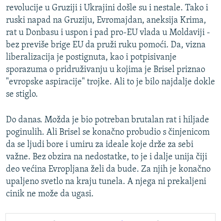
revolucije u Gruziji i Ukrajini došle su i nestale. Tako i
ruski napad na Gruziju, Evromajdan, aneksija Krima,
rat u Donbasu i uspon i pad pro-EU vlada u Moldaviji -
bez previše brige EU da pruži ruku pomoći. Da, vizna
liberalizacija je postignuta, kao i potpisivanje
sporazuma o pridruživanju u kojima je Brisel priznao
"evropske aspiracije" trojke. Ali to je bilo najdalje dokle
se stiglo.
Do danas. Možda je bio potreban brutalan rat i hiljade
poginulih. Ali Brisel se konačno probudio s činjenicom
da se ljudi bore i umiru za ideale koje drže za sebi
važne. Bez obzira na nedostatke, to je i dalje unija čiji
deo većina Evropljana želi da bude. Za njih je konačno
upaljeno svetlo na kraju tunela. A njega ni prekaljeni
cinik ne može da ugasi.