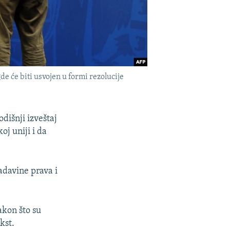
 će biti usvojen u formi rezolucije
dišnji izveštaj
oj uniji i da
adavine prava i
akon što su
kst.