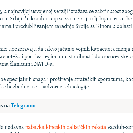
, u najnovijoj usvojenoj verziji izražava se zabrinutost zbo
ke u Srbiji, "u kombinaciji sa sve neprijateljskijom retori
ama i produbljivanjem saradnje Srbije sa Kinom u oblasti 
nici upozoravaju da takvo jačanje vojnih kapaciteta menja
vnotežu i podriva regionalnu stabilnost i dobrosusedske o
ama članicama NATO-a.
be specijalnih snaga i proširenje strateških sporazuma, kao
ske bezbednosne i nadzorne tehnologije.
as na
Telegramu
uje nedavna
nabavka kineskih balističkih raketa
vazduh-ze