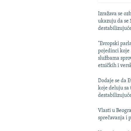
Izražava se ozb
ukazuju da se 
destabilizujuće
"Evropski par
pojedinci koje 
službama sprov
etničkih i ver
Dodaje se da 
koje deluju sa 
destabilizujuć
Vlasti u Beogr
sprečavanja i 