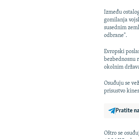
Između ostalog
gomilanja vojs
susednim zemlj
odbrane".
Evropski posla
bezbednosnu ra
okolnim držav
Osuđuju se vež
prisustvo kine
Pratite n
Oštro se osuđ