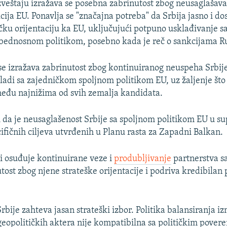
veštaju izražava se posebna zabrinutost zbog neusaglašava
cija EU. Ponavlja se "značajna potreba" da Srbija jasno i d
ičku orijentaciju ka EU, uključujući potpuno usklađivanje 
bednosnom politikom, posebno kada je reč o sankcijama Ru
 izražava zabrinutost zbog kontinuiranog neuspeha Srbije
ladi sa zajedničkom spoljnom politikom EU, uz žaljenje što
eđu najnižima od svih zemalja kandidata.
 da je neusaglašenost Srbije sa spoljnom politikom EU u su
ifičnih ciljeva utvrđenih u Planu rasta za Zapadni Balkan.
ji osuđuje kontinuirane veze i
produbljivanje
partnerstva sa
tost zbog njene strateške orijentacije i podriva kredibilan 
Srbije zahteva jasan strateški izbor. Politika balansiranja 
 geopolitičkih aktera nije kompatibilna sa političkim pover