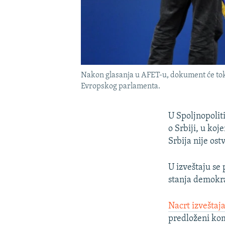
Nakon glasanja u AFET-u, dokument će toko
Evropskog parlamenta.
U Spoljnopolit
o Srbiji, u koj
Srbija nije ost
U izveštaju se
stanja demokra
Nacrt izveštaj
predloženi ko