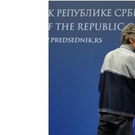
ISPRIČAJ MI
DNEVNO@RSE
SPECIJALI RSE
VIŠE OD NASLOVA
GENOCID U SREBRENICI
POPLAVE I KLIZIŠTA U BIH 2024.
TV LIBERTY
POST SCRIPTUM
MOJA EVROPA
TRI DECENIJE OD RATA U BIH
SVE KARTE DEJTONA
NASTANAK I RASPAD JUGOSLAVIJE