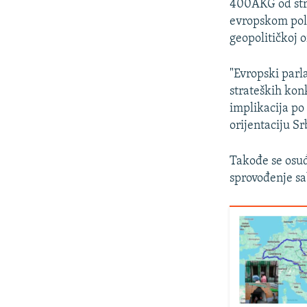
400AKG od stra
evropskom poli
geopolitičkoj o
"Evropski parl
strateških kon
implikacija po
orijentaciju S
Takođe se osuđ
sprovođenje sa