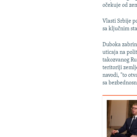
očekuje od ze
Vlasti Srbije p
sa ključnim st
Duboka zabrinut
uticaja na pol
takozvanog Rus
teritoriji zeml
navodi, "to otv
sa bezbednosn