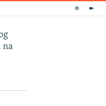
og
u na