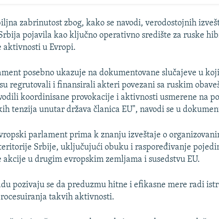
iljna zabrinutost zbog, kako se navodi, verodostojnih izvešt
Srbija pojavila kao ključno operativno središte za ruske hib
 aktivnosti u Evropi.
lament posebno ukazuje na dokumentovane slučajeve u koj
su regrutovali i finansirali akteri povezani sa ruskim obav
odili koordinisane provokacije i aktivnosti usmerene na po
skih tenzija unutar država članica EU", navodi se u dokumen
Evropski parlament prima k znanju izveštaje o organizova
teritorije Srbije, uključujući obuku i raspoređivanje pojedi
e akcije u drugim evropskim zemljama i susedstvu EU.
adu pozivaju se da preduzmu hitne i efikasne mere radi ist
procesuiranja takvih aktivnosti.