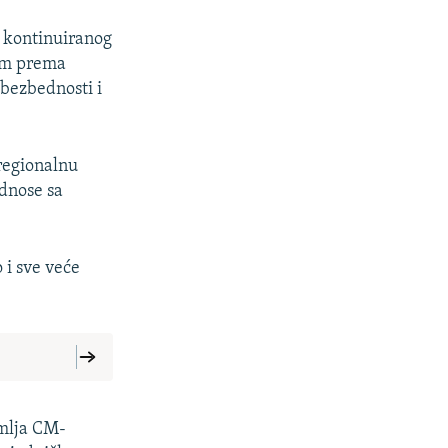
g kontinuiranog
kom prema
bezbednosti i
 regionalnu
dnose sa
 i sve veće
mlja CM-