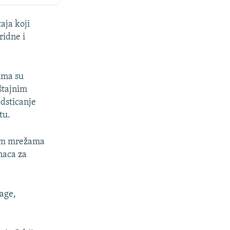
aja koji
ridne i
ima su
eštajnim
dsticanje
tu.
nim mrežama
naca za
rage,