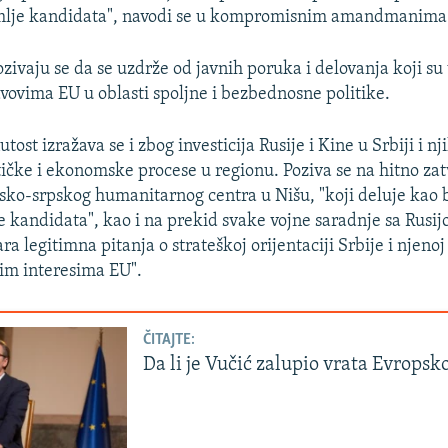
mlje kandidata", navodi se u kompromisnim amandmanima
ozivaju se da se uzdrže od javnih poruka i delovanja koji su
avovima EU u oblasti spoljne i bezbednosne politike.
ost izražava se i zbog investicija Rusije i Kine u Srbiji i n
itičke i ekonomske procese u regionu. Poziva se na hitno za
ko-srpskog humanitarnog centra u Nišu, "koji deluje kao
je kandidata", kao i na prekid svake vojne saradnje sa Rusij
ara legitimna pitanja o strateškoj orijentaciji Srbije i njeno
im interesima EU".
ČITAJTE:
Da li je Vučić zalupio vrata Evropsko