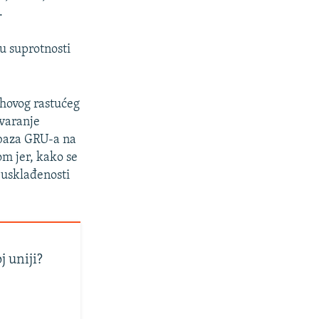
.
 u suprotnosti
jihovog rastućeg
tvaranje
 baza GRU-a na
om jer, kako se
j usklađenosti
j uniji?