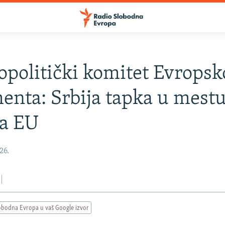
opolitički komitet Evropsk
enta: Srbija tapka u mest
ka EU
26.
obodna Evropa u vaš Google izvor