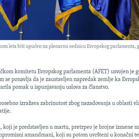
m leta biti upućen na plenarnu sednicu Evropskog parlamenta, gde
ičkom komitetu Evropskog parlamenta (AFET) usvojen je go
em se ponavlja da je zaustavljen napredak zemlje ka Evropsk
varila pomak u ispunjavanju uslova za članstvo.
 posebno izražava zabrinutost zbog nazadovanja u oblasti vl
tije.
a
, koji je predstavljen u martu, pretrpeo je brojne izmene n
mpromisni amandmani, koji su potom uvršteni u konačni te