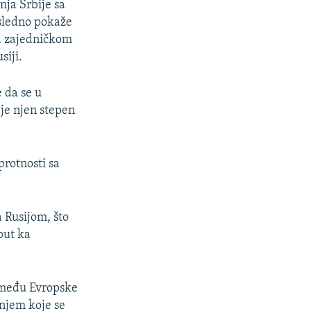
nja Srbije sa
osledno pokaže
sa zajedničkom
siji.
 da se u
 je njen stepen
protnosti sa
 Rusijom, što
put ka
između Evropske
enjem koje se