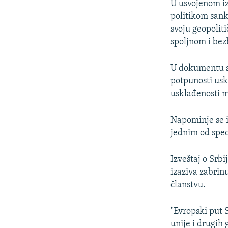
U usvojenom iz
politikom sank
svoju geopolit
spoljnom i bez
U dokumentu se
potpunosti usk
usklađenosti m
Napominje se i
jednim od spec
Izveštaj o Srbi
izaziva zabrinu
članstvu.
"Evropski put 
unije i drugih