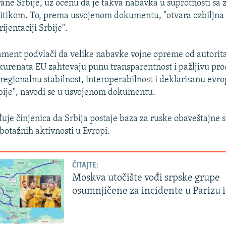
ne Srbije, uz ocenu da je takva nabavka u suprotnosti sa
tikom. To, prema usvojenom dokumentu, "otvara ozbiljna 
rijentaciji Srbije".
ament podvlači da velike nabavke vojne opreme od autorit
kurenata EU zahtevaju punu transparentnost i pažljivu pro
 regionalnu stabilnost, interoperabilnost i deklarisanu evr
rbije", navodi se u usvojenom dokumentu.
uje činjenica da Srbija postaje baza za ruske obaveštajne 
botažnih aktivnosti u Evropi.
ČITAJTE:
Moskva utočište vođi srpske grupe
osumnjičene za incidente u Parizu i