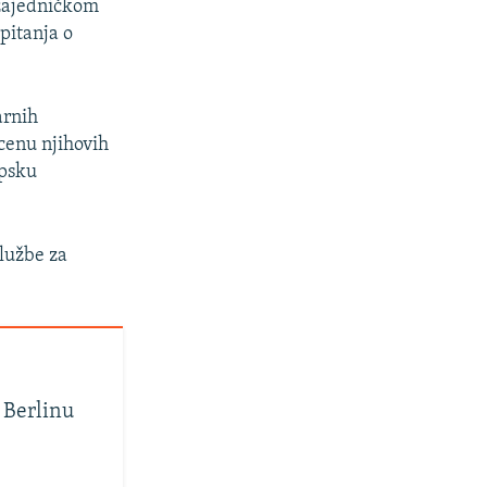
 zajedničkom
pitanja o
arnih
cenu njihovih
opsku
službe za
 Berlinu