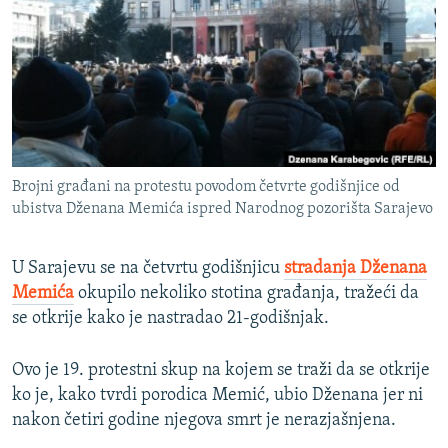
ISPRIČAJ MI
DNEVNO@RSE
SPECIJALI RSE
VIŠE OD NASLOVA
PRATITE NAS
GENOCID U SREBRENICI
Brojni građani na protestu povodom četvrte godišnjice od
POPLAVE I KLIZIŠTA U BIH 2024.
ubistva Dženana Memića ispred Narodnog pozorišta Sarajevo
TV LIBERTY
Sve RFE/RL stranice
U Sarajevu se na četvrtu godišnjicu
stradanja Dženana
POST SCRIPTUM
Memića
okupilo nekoliko stotina građanja, tražeći da
MOJA EVROPA
se otkrije kako je nastradao 21-godišnjak.
TRI DECENIJE OD RATA U BIH
Ovo je 19. protestni skup na kojem se traži da se otkrije
SVE KARTE DEJTONA
ko je, kako tvrdi porodica Memić, ubio Dženana jer ni
NASTANAK I RASPAD JUGOSLAVIJE
nakon četiri godine njegova smrt je nerazjašnjena.