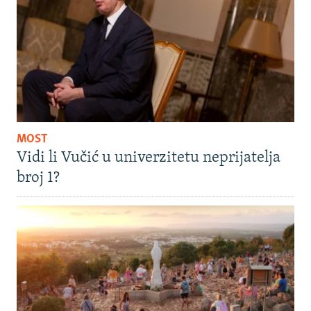
MOST
Vidi li Vučić u univerzitetu neprijatelja
broj 1?