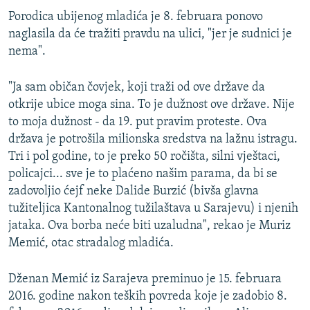
Porodica ubijenog mladića je 8. februara ponovo
naglasila da će tražiti pravdu na ulici, "jer je sudnici je
nema".
"Ja sam običan čovjek, koji traži od ove države da
otkrije ubice moga sina. To je dužnost ove države. Nije
to moja dužnost - da 19. put pravim proteste. Ova
država je potrošila milionska sredstva na lažnu istragu.
Tri i pol godine, to je preko 50 ročišta, silni vještaci,
policajci... sve je to plaćeno našim parama, da bi se
zadovoljio ćejf neke Dalide Burzić (bivša glavna
tužiteljica Kantonalnog tužilaštava u Sarajevu) i njenih
jataka. Ova borba neće biti uzaludna", rekao je Muriz
Memić, otac stradalog mladića.
Dženan Memić iz Sarajeva preminuo je 15. februara
2016. godine nakon teških povreda koje je zadobio 8.