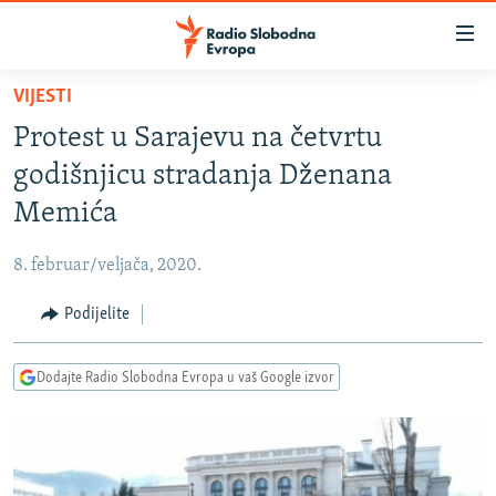
Dostupni
linkovi
Pređite
VIJESTI
na
VIJESTI
Protest u Sarajevu na četvrtu
glavni
BOSNA I HERCEGOVINA
sadržaj
godišnjicu stradanja Dženana
SRBIJA
Pređite
Memića
na
KOSOVO
glavnu
8. februar/veljača, 2020.
CRNA GORA
navigaciju
Pređite
Podijelite
VIZUELNO
na
PODCASTI
VIDEO
pretragu
Dodajte Radio Slobodna Evropa u vaš Google izvor
RAT U UKRAJINI
FOTOGALERIJE
KINA NA BALKANU
INFOGRAFIKE
RSE PRIČE IZ SVIJETA