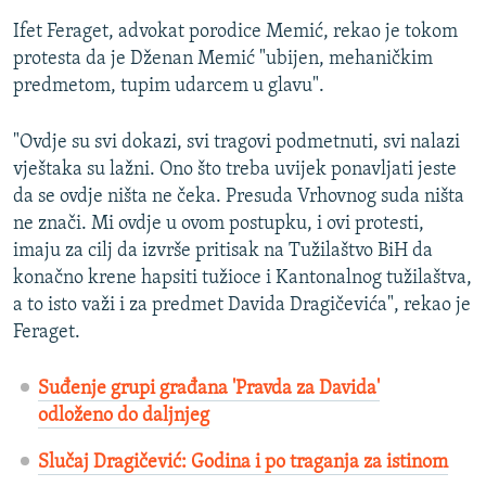
Ifet Feraget, advokat porodice Memić, rekao je tokom
protesta da je Dženan Memić "ubijen, mehaničkim
predmetom, tupim udarcem u glavu".
"Ovdje su svi dokazi, svi tragovi podmetnuti, svi nalazi
vještaka su lažni. Ono što treba uvijek ponavljati jeste
da se ovdje ništa ne čeka. Presuda Vrhovnog suda ništa
ne znači. Mi ovdje u ovom postupku, i ovi protesti,
imaju za cilj da izvrše pritisak na Tužilaštvo BiH da
konačno krene hapsiti tužioce i Kantonalnog tužilaštva,
a to isto važi i za predmet Davida Dragičevića", rekao je
Feraget.
Suđenje grupi građana 'Pravda za Davida'
odloženo do daljnjeg
Slučaj Dragičević: Godina i po traganja za istinom