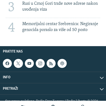
3
Rusi u Crnoj Gori traže nove adrese nakon
uvođenja viza
4
Memorijalni centar Srebrenica: Negiranje
genocida poraslo za više od 50 posto
PRATITE NAS
INFO
PRETRAŽI
Sva prava zadržana. Radio Free Europe / Radio Liberty © 2026
RFE/RL, Inc.