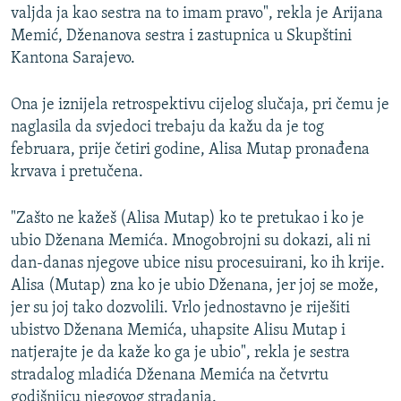
valjda ja kao sestra na to imam pravo", rekla je Arijana
Memić, Dženanova sestra i zastupnica u Skupštini
Kantona Sarajevo.
Ona je iznijela retrospektivu cijelog slučaja, pri čemu je
naglasila da svjedoci trebaju da kažu da je tog
februara, prije četiri godine, Alisa Mutap pronađena
krvava i pretučena.
"Zašto ne kažeš (Alisa Mutap) ko te pretukao i ko je
ubio Dženana Memića. Mnogobrojni su dokazi, ali ni
dan-danas njegove ubice nisu procesuirani, ko ih krije.
Alisa (Mutap) zna ko je ubio Dženana, jer joj se može,
jer su joj tako dozvolili. Vrlo jednostavno je riješiti
ubistvo Dženana Memića, uhapsite Alisu Mutap i
natjerajte je da kaže ko ga je ubio", rekla je sestra
stradalog mladića Dženana Memića na četvrtu
godišnjicu njegovog stradanja.