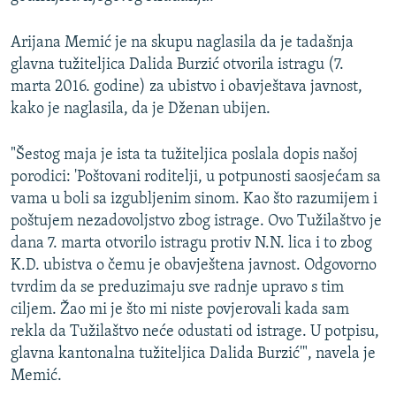
Arijana Memić je na skupu naglasila da je tadašnja
glavna tužiteljica Dalida Burzić otvorila istragu (7.
marta 2016. godine) za ubistvo i obavještava javnost,
kako je naglasila, da je Dženan ubijen.
"Šestog maja je ista ta tužiteljica poslala dopis našoj
porodici: 'Poštovani roditelji, u potpunosti saosjećam sa
vama u boli sa izgubljenim sinom. Kao što razumijem i
poštujem nezadovoljstvo zbog istrage. Ovo Tužilaštvo je
dana 7. marta otvorilo istragu protiv N.N. lica i to zbog
K.D. ubistva o čemu je obavještena javnost. Odgovorno
tvrdim da se preduzimaju sve radnje upravo s tim
ciljem. Žao mi je što mi niste povjerovali kada sam
rekla da Tužilaštvo neće odustati od istrage. U potpisu,
glavna kantonalna tužiteljica Dalida Burzić'", navela je
Memić.