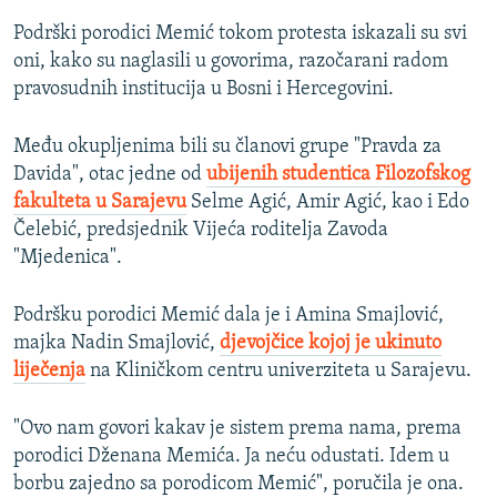
Podrški porodici Memić tokom protesta iskazali su svi
oni, kako su naglasili u govorima, razočarani radom
pravosudnih institucija u Bosni i Hercegovini.
Među okupljenima bili su članovi grupe "Pravda za
Davida", otac jedne od
ubijenih studentica Filozofskog
fakulteta u Sarajevu
Selme Agić, Amir Agić, kao i Edo
Čelebić, predsjednik Vijeća roditelja Zavoda
"Mjedenica".
Podršku porodici Memić dala je i Amina Smajlović,
majka Nadin Smajlović,
djevojčice kojoj je ukinuto
liječenja
na Kliničkom centru univerziteta u Sarajevu.
"Ovo nam govori kakav je sistem prema nama, prema
porodici Dženana Memića. Ja neću odustati. Idem u
borbu zajedno sa porodicom Memić", poručila je ona.