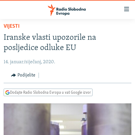
Dostupni
linkovi
Pređite
VIJESTI
na
VIJESTI
Iranske vlasti upozorile na
glavni
BOSNA I HERCEGOVINA
sadržaj
posljedice odluke EU
SRBIJA
Pređite
na
14. januar/siječanj, 2020.
KOSOVO
glavnu
CRNA GORA
Podijelite
navigaciju
Pređite
VIZUELNO
na
Dodajte Radio Slobodna Evropa u vaš Google izvor
PODCASTI
VIDEO
pretragu
RAT U UKRAJINI
FOTOGALERIJE
KINA NA BALKANU
INFOGRAFIKE
RSE PRIČE IZ SVIJETA