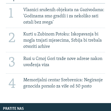
1
Vlasnici srušenih objekata na Gazivodama:
'Godinama smo gradili i za nekoliko sati
ostali bez svega'
2
Kurti u Zubinom Potoku: Iskopavanja bi
mogla trajati mjesecima, Srbija bi trebala
otvoriti arhive
3
Rusi u Crnoj Gori traže nove adrese nakon
uvođenja viza
4
Memorijalni centar Srebrenica: Negiranje
genocida poraslo za više od 50 posto
PRATITE NAS