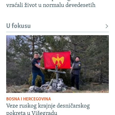
vraćali život u normalu devedesetih
U fokusu
BOSNA I HERCEGOVINA
Veze ruskog krajnje desničarskog
pokreta u Višegradu