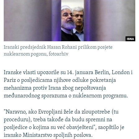
ISPRIČAJ MI
DNEVNO@RSE
SPECIJALI RSE
VIŠE OD NASLOVA
PRATITE NAS
Iranski predsjednik Hasan Rohani prilikom posjete
GENOCID U SREBRENICI
nuklearnom pogonu, fotoarhiv
POPLAVE I KLIZIŠTA U BIH 2024.
Iranske vlasti upozorile su 14. januara Berlin, London i
TV LIBERTY
Sve RFE/RL stranice
Pariz o posljedicama njihove odluke pokretanja
POST SCRIPTUM
mehanizma protiv Irana zbog nepoštovanja
MOJA EVROPA
međunarodnog sporazuma o nuklearnom programu.
TRI DECENIJE OD RATA U BIH
"Naravno, ako Evropljani žele da zloupotrebe (tu
SVE KARTE DEJTONA
proceduru), treba takođe da budu spremni na
posljedice o kojima su već obavješteni", saopštilo je
NASTANAK I RASPAD JUGOSLAVIJE
iransko Ministarstvo spoljnih poslova.