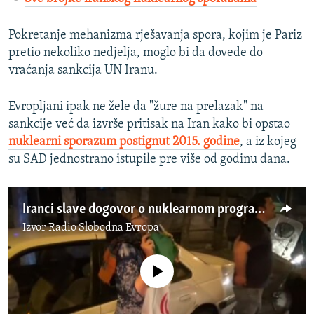
Pokretanje mehanizma rješavanja spora, kojim je Pariz
pretio nekoliko nedjelja, moglo bi da dovede do
vraćanja sankcija UN Iranu.
Evropljani ipak ne žele da "žure na prelazak" na
sankcije već da izvrše pritisak na Iran kako bi opstao
nuklearni sporazum postignut 2015. godine
, a iz kojeg
su SAD jednostrano istupile pre više od godinu dana.
Iranci slave dogovor o nuklearnom programu
Izvor
Radio Slobodna Evropa
No media source currently available