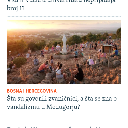
Vidi li Vučić u univerzitetu neprijatelja
broj 1?
BOSNA I HERCEGOVINA
Šta su govorili zvaničnici, a šta se zna o
vandalizmu u Međugorju?