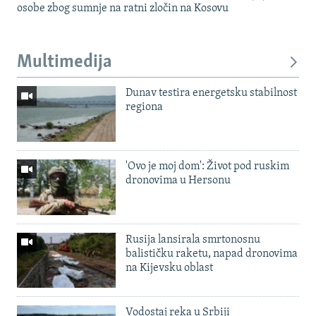
osobe zbog sumnje na ratni zločin na Kosovu
Multimedija
Dunav testira energetsku stabilnost
regiona
'Ovo je moj dom': Život pod ruskim
dronovima u Hersonu
Rusija lansirala smrtonosnu
balističku raketu, napad dronovima
na Kijevsku oblast
Vodostaj reka u Srbiji