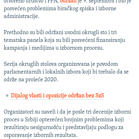
otvoreno društvo i FPN,
održan
je 9. septembra i bio je
posvećen problemima biračkog spiska i izborne
administracije.
Prethodno su bili održani uvodni okrugli sto i tri
tematska panela koja su bili posvećeni finansiranju
kampanja i medijima u izbornom procesu.
Serija okruglih stolova organizovana je povodom
parlamentarnih i lokalnih izbora koji bi trebalo da se
održe na proleće 2020.
Dijalog vlasti i opozicije održan bez SzS
Organizatori su naveli i da je posle tri decenije izborni
proces u Srbiji opterećen brojnim problemima koji
rezultiraju nesigurnošću i predstavljaju podlogu za
osporavanje izbornih rezultata.