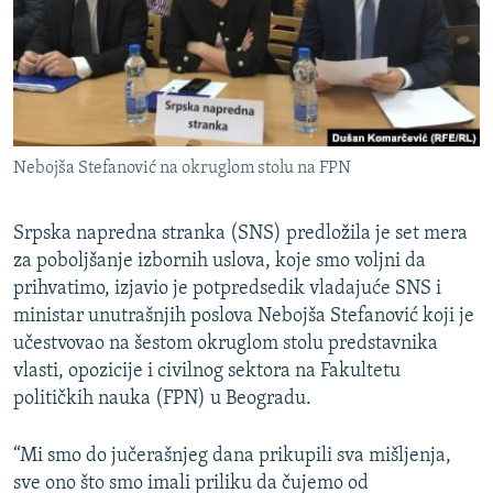
ISPRIČAJ MI
DNEVNO@RSE
SPECIJALI RSE
VIŠE OD NASLOVA
PRATITE NAS
Nebojša Stefanović na okruglom stolu na FPN
GENOCID U SREBRENICI
POPLAVE I KLIZIŠTA U BIH 2024.
Srpska napredna stranka (SNS) predložila je set mera
TV LIBERTY
za poboljšanje izbornih uslova, koje smo voljni da
Sve RFE/RL stranice
prihvatimo, izjavio je potpredsedik vladajuće SNS i
POST SCRIPTUM
ministar unutrašnjih poslova Nebojša Stefanović koji je
MOJA EVROPA
učestvovao na šestom okruglom stolu predstavnika
vlasti, opozicije i civilnog sektora na Fakultetu
TRI DECENIJE OD RATA U BIH
političkih nauka (FPN) u Beogradu.
SVE KARTE DEJTONA
“Mi smo do jučerašnjeg dana prikupili sva mišljenja,
NASTANAK I RASPAD JUGOSLAVIJE
sve ono što smo imali priliku da čujemo od