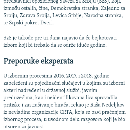
predstavnici opozicionog Saveza za Srbiju (SzS), koji,
između ostalih, čine, Demokratska stranka, Zajedno za
Srbiju, Zdrava Srbija, Levica Srbije, Narodna stranka,
te Srpski pokret Dveri.
SzS je takođe pre tri dana najavio da će bojkotovati
izbore koji bi trebalo da se održe iduće godine.
Preporuke eksperata
U izbornim procesima 2016, 2017. i 2018. godine
zabeleženi su pojedinačni slučajevi u kojima su izborni
akteri nadređeni u državnoj službi, javnim
preduzećima, kao i neidentifikovana lica sprovodila
pritiske i zastrašivanje birača, rekao je Raša Nedeljkov
iz nevladine organizacije CRTA, koja se bavi praćenjem
izbornog procesa, u uvodnom delu razgovora koji je bio
otvoren za javnost.