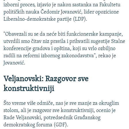
izborni proces, izjavio je nakon sastanka na Fakultetu
političkih nauka Čedomir Jovanović, lider opozicione
Liberalno-demokratske partije (LDP).
"Obavezali su se da neće biti funkcionerske kampanje,
utvrdili smo čitav niz pravila i prihvatili sugestije Stalne
konferencije gradova i opština, koji su vrlo ozbiljno
radili na reformi izbornog zakonodavstva", rekao je
Jovanović.
Veljanovski: Razgovor sve
konstruktivniji
Što vreme više odmiče, nas je sve manje za okruglim
stolom, ali je razgovor sve konstruktivniji, ocenio je
Rade Veljanovski, potredsednik Građanskog
demokratskog foruma (GDF).