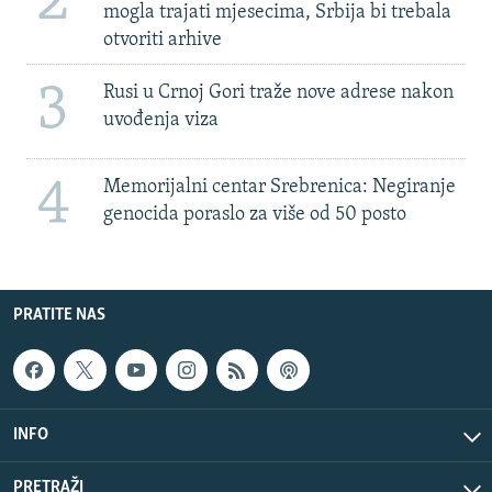
2
mogla trajati mjesecima, Srbija bi trebala
otvoriti arhive
3
Rusi u Crnoj Gori traže nove adrese nakon
uvođenja viza
4
Memorijalni centar Srebrenica: Negiranje
genocida poraslo za više od 50 posto
PRATITE NAS
INFO
PRETRAŽI