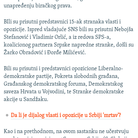
unapređenju biračkog prava.
BIli su prisutni predstavnici 15-ak stranaka vlasti i
opozicije. Ispred vladajuće SNS bili su prisutni Nebojša
Stefanović i Vladimir Orlić, a iz redova SPS-a,
koalicionog partnera Srpske napredne stranke, došli su
Žarko Obradović i Đorđe Milićević.
Bili su prisutni i predstavnici opozicione Liberalno-
demokratske partije, Pokreta slobodnih građana,
Građanskog demokratskog foruma, Demokratskog
saveza Hrvata u Vojvodini, te Stranke demokratske
akcije u Sandžaku.
Da li je dijalog vlasti i opozicije u Srbiji 'mrtav'?
Kao i na prethodnom, na ovom sastanku ne učestvuju