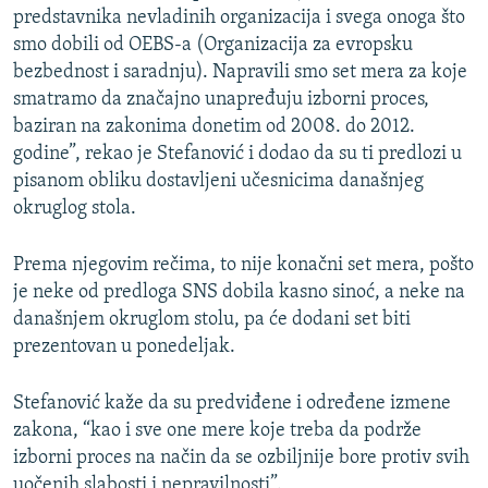
predstavnika nevladinih organizacija i svega onoga što
smo dobili od OEBS-a (Organizacija za evropsku
bezbednost i saradnju). Napravili smo set mera za koje
smatramo da značajno unapređuju izborni proces,
baziran na zakonima donetim od 2008. do 2012.
godine”, rekao je Stefanović i dodao da su ti predlozi u
pisanom obliku dostavljeni učesnicima današnjeg
okruglog stola.
Prema njegovim rečima, to nije konačni set mera, pošto
je neke od predloga SNS dobila kasno sinoć, a neke na
današnjem okruglom stolu, pa će dodani set biti
prezentovan u ponedeljak.
Stefanović kaže da su predviđene i određene izmene
zakona, “kao i sve one mere koje treba da podrže
izborni proces na način da se ozbiljnije bore protiv svih
uočenih slabosti i nepravilnosti”.