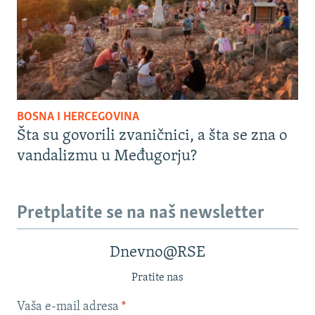
BOSNA I HERCEGOVINA
Šta su govorili zvaničnici, a šta se zna o
vandalizmu u Međugorju?
Pretplatite se na naš newsletter
Dnevno@RSE
Pratite nas
Vaša e-mail adresa
*