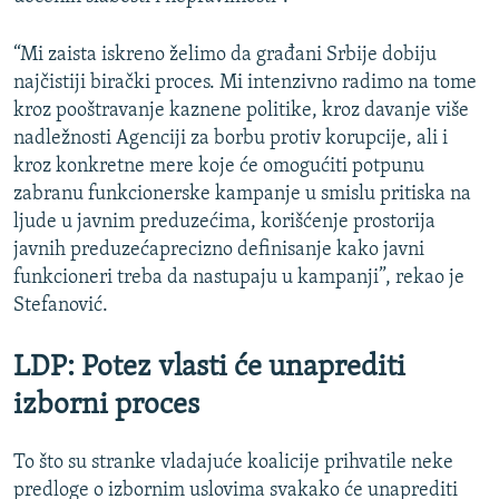
“Mi zaista iskreno želimo da građani Srbije dobiju
najčistiji birački proces. Mi intenzivno radimo na tome
kroz pooštravanje kaznene politike, kroz davanje više
nadležnosti Agenciji za borbu protiv korupcije, ali i
kroz konkretne mere koje će omogućiti potpunu
zabranu funkcionerske kampanje u smislu pritiska na
ljude u javnim preduzećima, korišćenje prostorija
javnih preduzećaprecizno definisanje kako javni
funkcioneri treba da nastupaju u kampanji”, rekao je
Stefanović.
LDP: Potez vlasti će unaprediti
izborni proces
To što su stranke vladajuće koalicije prihvatile neke
predloge o izbornim uslovima svakako će unaprediti