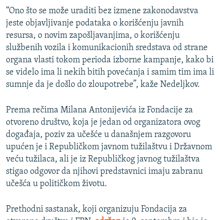
“Ono što se može uraditi bez izmene zakonodavstva
jeste objavljivanje podataka o korišćenju javnih
resursa, o novim zapošljavanjima, o korišćenju
službenih vozila i komunikacionih sredstava od strane
organa vlasti tokom perioda izborne kampanje, kako bi
se videlo ima li nekih bitih povećanja i samim tim ima li
sumnje da je došlo do zloupotrebe”, kaže Nedeljkov.
Prema rečima Milana Antonijevića iz Fondacije za
otvoreno društvo, koja je jedan od organizatora ovog
događaja, poziv za učešće u današnjem razgovoru
upućen je i Republičkom javnom tužilaštvu i Državnom
veću tužilaca, ali je iz Republičkog javnog tužilaštva
stigao odgovor da njihovi predstavnici imaju zabranu
učešća u političkom životu.
Prethodni sastanak, koji organizuju Fondacija za