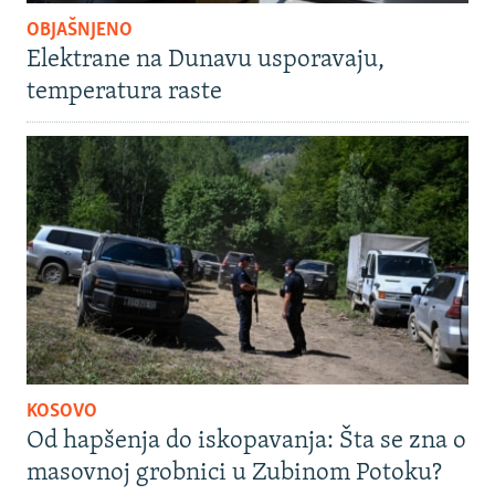
OBJAŠNJENO
Elektrane na Dunavu usporavaju,
temperatura raste
KOSOVO
Od hapšenja do iskopavanja: Šta se zna o
masovnoj grobnici u Zubinom Potoku?