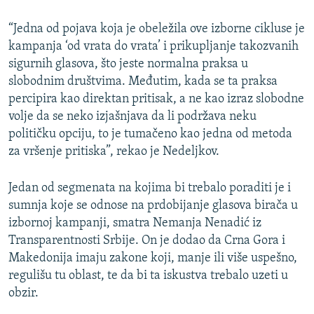
“Jedna od pojava koja je obeležila ove izborne cikluse je
kampanja ‘od vrata do vrata’ i prikupljanje takozvanih
sigurnih glasova, što jeste normalna praksa u
slobodnim društvima. Međutim, kada se ta praksa
percipira kao direktan pritisak, a ne kao izraz slobodne
volje da se neko izjašnjava da li podržava neku
političku opciju, to je tumačeno kao jedna od metoda
za vršenje pritiska”, rekao je Nedeljkov.
Jedan od segmenata na kojima bi trebalo poraditi je i
sumnja koje se odnose na prdobijanje glasova birača u
izbornoj kampanji, smatra Nemanja Nenadić iz
Transparentnosti Srbije. On je dodao da Crna Gora i
Makedonija imaju zakone koji, manje ili više uspešno,
regulišu tu oblast, te da bi ta iskustva trebalo uzeti u
obzir.