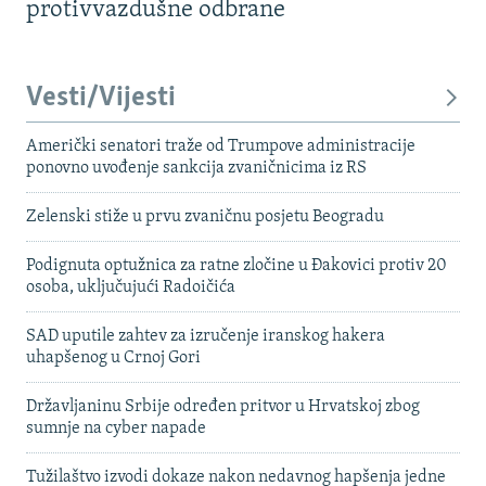
protivvazdušne odbrane
Vesti/Vijesti
Američki senatori traže od Trumpove administracije
ponovno uvođenje sankcija zvaničnicima iz RS
Zelenski stiže u prvu zvaničnu posjetu Beogradu
Podignuta optužnica za ratne zločine u Đakovici protiv 20
osoba, uključujući Radoičića
SAD uputile zahtev za izručenje iranskog hakera
uhapšenog u Crnoj Gori
Državljaninu Srbije određen pritvor u Hrvatskoj zbog
sumnje na cyber napade
Tužilaštvo izvodi dokaze nakon nedavnog hapšenja jedne