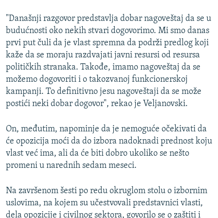
"Današnji razgovor predstavlja dobar nagoveštaj da se u
budućnosti oko nekih stvari dogovorimo. Mi smo danas
prvi put čuli da je vlast spremna da podrži predlog koji
kaže da se moraju razdvajati javni resursi od resursa
političkih stranaka. Takođe, imamo nagoveštaj da se
možemo dogovoriti i o takozvanoj funkcionerskoj
kampanji. To definitivno jesu nagoveštaji da se može
postići neki dobar dogovor", rekao je Veljanovski.
On, međutim, napominje da je nemoguće očekivati da
će opozicija moći da do izbora nadoknadi prednost koju
vlast već ima, ali da će biti dobro ukoliko se nešto
promeni u narednih sedam meseci.
Na završenom šesti po redu okruglom stolu o izbornim
uslovima, na kojem su učestvovali predstavnici vlasti,
dela opozicije i civilnog sektora, govorilo se o zaštiti i