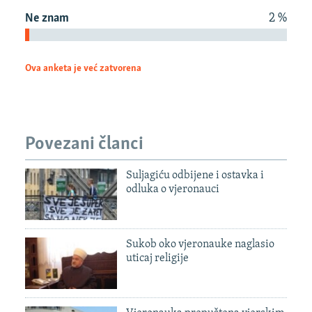
ISPRIČAJ MI
Ne znam
2 %
DNEVNO@RSE
SPECIJALI RSE
Ova anketa je već zatvorena
VIŠE OD NASLOVA
PRATITE NAS
GENOCID U SREBRENICI
POPLAVE I KLIZIŠTA U BIH 2024.
Povezani članci
TV LIBERTY
Sve RFE/RL stranice
Suljagiću odbijene i ostavka i
POST SCRIPTUM
odluka o vjeronauci
MOJA EVROPA
TRI DECENIJE OD RATA U BIH
Sukob oko vjeronauke naglasio
uticaj religije
SVE KARTE DEJTONA
NASTANAK I RASPAD JUGOSLAVIJE