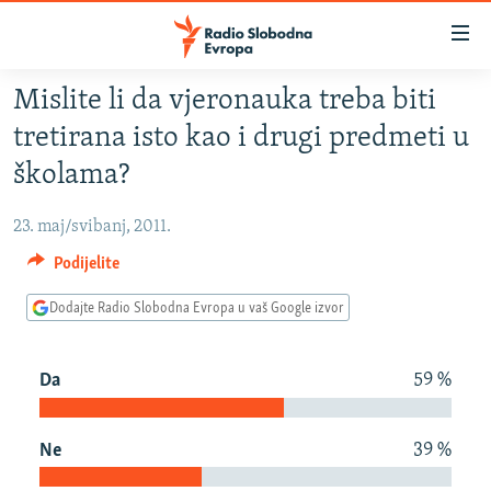
Dostupni
linkovi
Pređite
Mislite li da vjeronauka treba biti
na
VIJESTI
tretirana isto kao i drugi predmeti u
glavni
BOSNA I HERCEGOVINA
sadržaj
školama?
SRBIJA
Pređite
na
23. maj/svibanj, 2011.
KOSOVO
glavnu
Podijelite
CRNA GORA
navigaciju
Pređite
Dodajte Radio Slobodna Evropa u vaš Google izvor
VIZUELNO
na
PODCASTI
VIDEO
pretragu
Da
59 %
RAT U UKRAJINI
FOTOGALERIJE
KINA NA BALKANU
INFOGRAFIKE
Ne
39 %
RSE PRIČE IZ SVIJETA