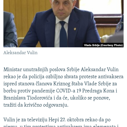
ISPRIČAJ MI
DNEVNO@RSE
SPECIJALI RSE
VIŠE OD NASLOVA
PRATITE NAS
GENOCID U SREBRENICI
Aleksandar Vulin
POPLAVE I KLIZIŠTA U BIH 2024.
TV LIBERTY
Sve RFE/RL stranice
Ministar unutrašnjih poslova Srbije Aleksandar Vulin
rekao je da policija ozbiljno shvata proteste antivaksera
POST SCRIPTUM
ispred stanova članova Kriznog štaba Vlade Srbije za
MOJA EVROPA
borbu protiv pandemije COVID-a 19 Predraga Kona i
TRI DECENIJE OD RATA U BIH
Branislava Tiodorovića i da će, ukoliko se ponove,
tražiti da krivično odgovaraju.
SVE KARTE DEJTONA
NASTANAK I RASPAD JUGOSLAVIJE
Vulin je za televiziju Hepi 27. oktobra rekao da po