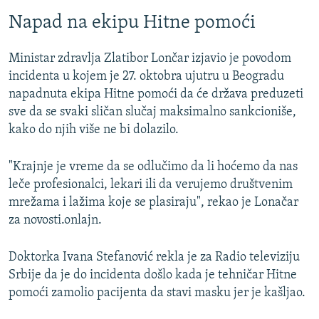
Napad na ekipu Hitne pomoći
Ministar zdravlja Zlatibor Lončar izjavio je povodom
incidenta u kojem je 27. oktobra ujutru u Beogradu
napadnuta ekipa Hitne pomoći da će država preduzeti
sve da se svaki sličan slučaj maksimalno sankcioniše,
kako do njih više ne bi dolazilo.
"Krajnje je vreme da se odlučimo da li hoćemo da nas
leče profesionalci, lekari ili da verujemo društvenim
mrežama i lažima koje se plasiraju", rekao je Lonačar
za novosti.onlajn.
Doktorka Ivana Stefanović rekla je za Radio televiziju
Srbije da je do incidenta došlo kada je tehničar Hitne
pomoći zamolio pacijenta da stavi masku jer je kašljao.