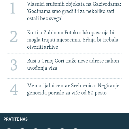
1
Vlasnici srušenih objekata na Gazivodama:
'Godinama smo gradili i za nekoliko sati
ostali bez svega'
2
Kurti u Zubinom Potoku: Iskopavanja bi
mogla trajati mjesecima, Srbija bi trebala
otvoriti arhive
3
Rusi u Crnoj Gori traže nove adrese nakon
uvođenja viza
4
Memorijalni centar Srebrenica: Negiranje
genocida poraslo za više od 50 posto
PRATITE NAS