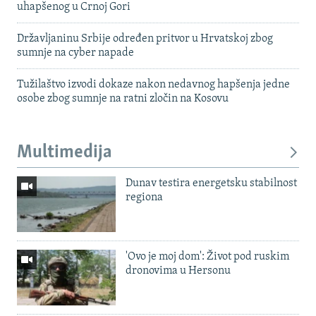
uhapšenog u Crnoj Gori
Državljaninu Srbije određen pritvor u Hrvatskoj zbog
sumnje na cyber napade
Tužilaštvo izvodi dokaze nakon nedavnog hapšenja jedne
osobe zbog sumnje na ratni zločin na Kosovu
Multimedija
Dunav testira energetsku stabilnost
regiona
'Ovo je moj dom': Život pod ruskim
dronovima u Hersonu