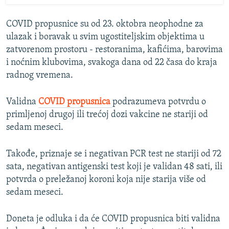
COVID propusnice su od 23. oktobra neophodne za
ulazak i boravak u svim ugostiteljskim objektima u
zatvorenom prostoru - restoranima, kafićima, barovima
i noćnim klubovima, svakoga dana od 22 časa do kraja
radnog vremena.
Validna
COVID propusnica
podrazumeva potvrdu o
primljenoj drugoj ili trećoj dozi vakcine ne stariji od
sedam meseci.
Takođe, priznaje se i negativan PCR test ne stariji od 72
sata, negativan antigenski test koji je validan 48 sati, ili
potvrda o preležanoj koroni koja nije starija više od
sedam meseci.
Doneta je odluka i da će COVID propusnica biti validna