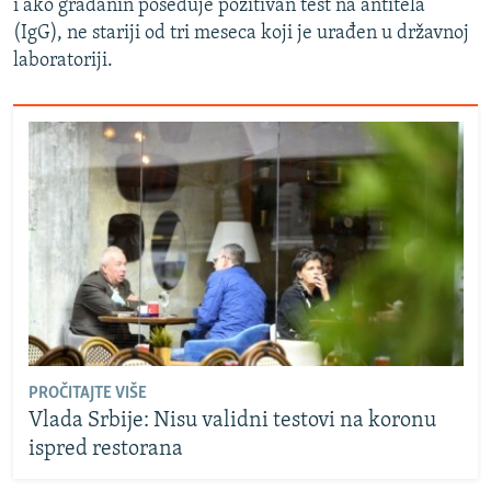
i ako građanin poseduje pozitivan test na antitela
(IgG), ne stariji od tri meseca koji je urađen u državnoj
laboratoriji.
PROČITAJTE VIŠE
Vlada Srbije: Nisu validni testovi na koronu
ispred restorana