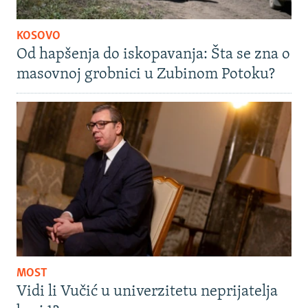
KOSOVO
Od hapšenja do iskopavanja: Šta se zna o
masovnoj grobnici u Zubinom Potoku?
MOST
Vidi li Vučić u univerzitetu neprijatelja