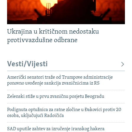
Ukrajina u kritičnom nedostaku
protivvazdušne odbrane
Vesti/Vijesti
Američki senatori traže od Trumpove administracije
ponovno uvođenje sankcija zvaničnicima iz RS
Zelenski stiže u prvu zvaničnu posjetu Beogradu
Podignuta optužnica za ratne zločine u Đakovici protiv 20
osoba, uključujući Radoičića
SAD uputile zahtev za izručenje iranskog hakera