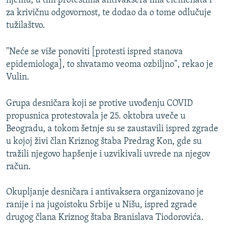
njemu, u tim protestima antivaksera ima elemenata i
za krivičnu odgovornost, te dodao da o tome odlučuje
tužilaštvo.
"Neće se više ponoviti [protesti ispred stanova
epidemiologa], to shvatamo veoma ozbiljno", rekao je
Vulin.
Grupa desničara koji se protive uvođenju COVID
propusnica protestovala je 25. oktobra uveče u
Beogradu, a tokom šetnje su se zaustavili ispred zgrade
u kojoj živi član Kriznog štaba Predrag Kon, gde su
tražili njegovo hapšenje i uzvikivali uvrede na njegov
račun.
Okupljanje desničara i antivaksera organizovano je
ranije i na jugoistoku Srbije u Nišu, ispred zgrade
drugog člana Kriznog štaba Branislava Tiodorovića.