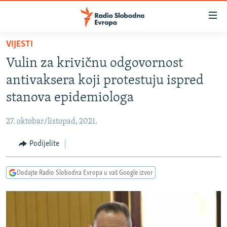
Dostupni
linkovi
Pređite
VIJESTI
na
VIJESTI
Vulin za krivičnu odgovornost
glavni
BOSNA I HERCEGOVINA
sadržaj
antivaksera koji protestuju ispred
SRBIJA
Pređite
stanova epidemiologa
na
KOSOVO
glavnu
27. oktobar/listopad, 2021.
CRNA GORA
navigaciju
Pređite
Podijelite
VIZUELNO
na
PODCASTI
VIDEO
pretragu
Dodajte Radio Slobodna Evropa u vaš Google izvor
RAT U UKRAJINI
FOTOGALERIJE
KINA NA BALKANU
INFOGRAFIKE
RSE PRIČE IZ SVIJETA