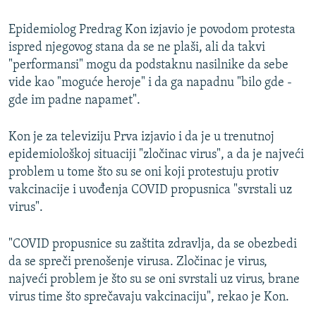
Epidemiolog Predrag Kon izjavio je povodom protesta
ispred njegovog stana da se ne plaši, ali da takvi
"performansi" mogu da podstaknu nasilnike da sebe
vide kao "moguće heroje" i da ga napadnu "bilo gde -
gde im padne napamet".
Kon je za televiziju Prva izjavio i da je u trenutnoj
epidemiološkoj situaciji "zločinac virus", a da je najveći
problem u tome što su se oni koji protestuju protiv
vakcinacije i uvođenja COVID propusnica "svrstali uz
virus".
"COVID propusnice su zaštita zdravlja, da se obezbedi
da se spreči prenošenje virusa. Zločinac je virus,
najveći problem je što su se oni svrstali uz virus, brane
virus time što sprečavaju vakcinaciju", rekao je Kon.