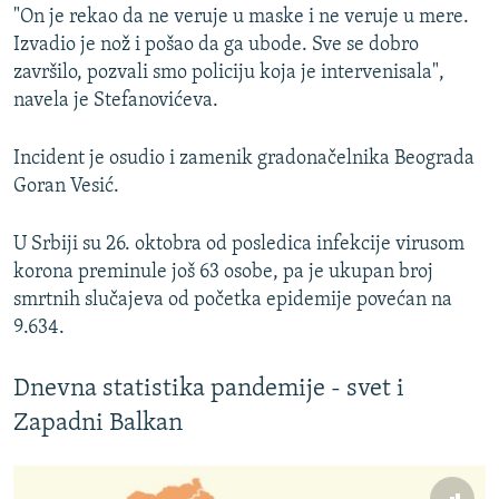
"On je rekao da ne veruje u maske i ne veruje u mere.
Izvadio je nož i pošao da ga ubode. Sve se dobro
završilo, pozvali smo policiju koja je intervenisala",
navela je Stefanovićeva.
Incident je osudio i zamenik gradonačelnika Beograda
Goran Vesić.
U Srbiji su 26. oktobra od posledica infekcije virusom
korona preminule još 63 osobe, pa je ukupan broj
smrtnih slučajeva od početka epidemije povećan na
9.634.
Dnevna statistika pandemije - svet i
Zapadni Balkan