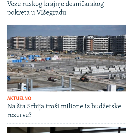
Veze ruskog krajnje desničarskog
pokreta u Višegradu
AKTUELNO
Na šta Srbija troši milione iz budžetske
rezerve?