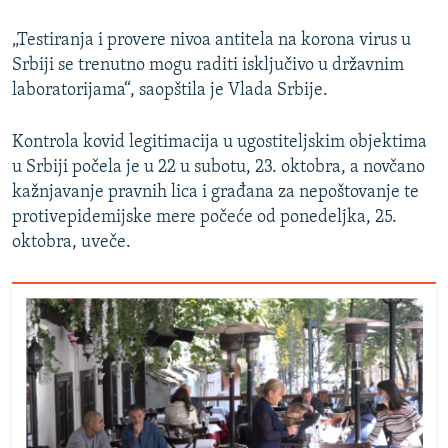
„Testiranja i provere nivoa antitela na korona virus u
Srbiji se trenutno mogu raditi isključivo u državnim
laboratorijama“, saopštila je Vlada Srbije.
Kontrola kovid legitimacija u ugostiteljskim objektima
u Srbiji počela je u 22 u subotu, 23. oktobra, a novčano
kažnjavanje pravnih lica i građana za nepoštovanje te
protivepidemijske mere počeće od ponedeljka, 25.
oktobra, uveče.