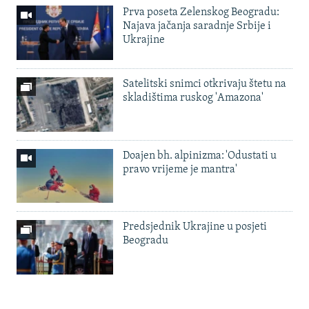
Prva poseta Zelenskog Beogradu:
Najava jačanja saradnje Srbije i
Ukrajine
Satelitski snimci otkrivaju štetu na
skladištima ruskog 'Amazona'
Doajen bh. alpinizma: 'Odustati u
pravo vrijeme je mantra'
Predsjednik Ukrajine u posjeti
Beogradu