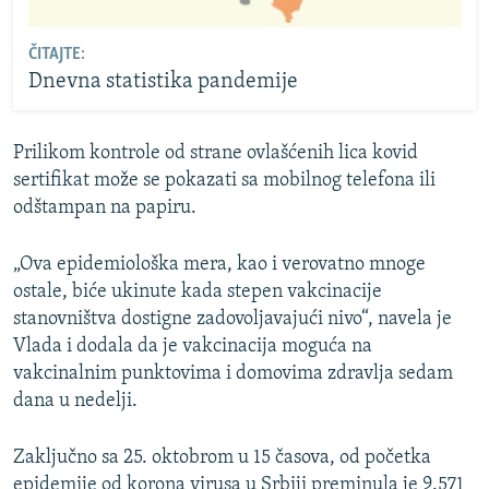
ČITAJTE:
Dnevna statistika pandemije
Prilikom kontrole od strane ovlašćenih lica kovid
sertifikat može se pokazati sa mobilnog telefona ili
odštampan na papiru.
„Ova epidemiološka mera, kao i verovatno mnoge
ostale, biće ukinute kada stepen vakcinacije
stanovništva dostigne zadovoljavajući nivo“, navela je
Vlada i dodala da je vakcinacija moguća na
vakcinalnim punktovima i domovima zdravlja sedam
dana u nedelji.
Zaključno sa 25. oktobrom u 15 časova, od početka
epidemije od korona virusa u Srbiji preminula je 9.571