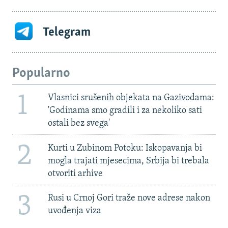
Telegram
Popularno
1
Vlasnici srušenih objekata na Gazivodama:
'Godinama smo gradili i za nekoliko sati
ostali bez svega'
2
Kurti u Zubinom Potoku: Iskopavanja bi
mogla trajati mjesecima, Srbija bi trebala
otvoriti arhive
3
Rusi u Crnoj Gori traže nove adrese nakon
uvođenja viza