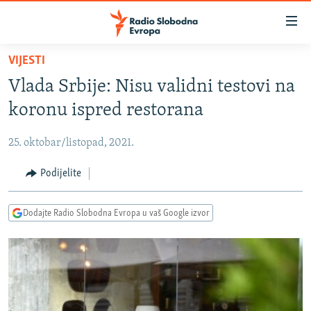
Dostupni
linkovi
Pređite
VIJESTI
na
VIJESTI
Vlada Srbije: Nisu validni testovi na
glavni
BOSNA I HERCEGOVINA
sadržaj
koronu ispred restorana
SRBIJA
Pređite
na
25. oktobar/listopad, 2021.
KOSOVO
glavnu
CRNA GORA
Podijelite
navigaciju
Pređite
VIZUELNO
na
Dodajte Radio Slobodna Evropa u vaš Google izvor
PODCASTI
VIDEO
pretragu
RAT U UKRAJINI
FOTOGALERIJE
KINA NA BALKANU
INFOGRAFIKE
RSE PRIČE IZ SVIJETA