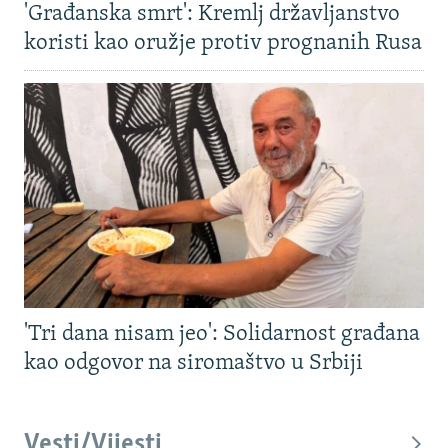
'Građanska smrt': Kremlj državljanstvo
koristi kao oružje protiv prognanih Rusa
'Tri dana nisam jeo': Solidarnost građana
kao odgovor na siromaštvo u Srbiji
Vesti/Vijesti