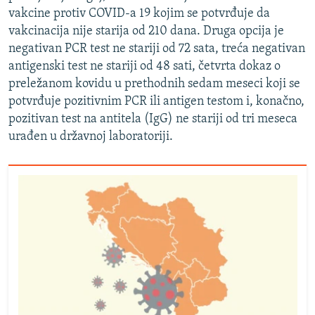
vakcine protiv COVID-a 19 kojim se potvrđuje da
vakcinacija nije starija od 210 dana. Druga opcija je
negativan PCR test ne stariji od 72 sata, treća negativan
antigenski test ne stariji od 48 sati, četvrta dokaz o
preležanom kovidu u prethodnih sedam meseci koji se
potvrđuje pozitivnim PCR ili antigen testom i, konačno,
pozitivan test na antitela (IgG) ne stariji od tri meseca
urađen u državnoj laboratoriji.