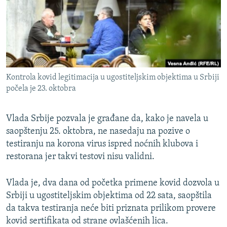
ISPRIČAJ MI
DNEVNO@RSE
SPECIJALI RSE
VIŠE OD NASLOVA
PRATITE NAS
Kontrola kovid legitimacija u ugostiteljskim objektima u Srbiji
GENOCID U SREBRENICI
počela je 23. oktobra
POPLAVE I KLIZIŠTA U BIH 2024.
Vlada Srbije pozvala je građane da, kako je navela u
TV LIBERTY
Sve RFE/RL stranice
saopštenju 25. oktobra, ne nasedaju na pozive o
POST SCRIPTUM
testiranju na korona virus ispred noćnih klubova i
MOJA EVROPA
restorana jer takvi testovi nisu validni.
TRI DECENIJE OD RATA U BIH
Vlada je, dva dana od početka primene kovid dozvola u
SVE KARTE DEJTONA
Srbiji u ugostiteljskim objektima od 22 sata, saopštila
da takva testiranja neće biti priznata prilikom provere
NASTANAK I RASPAD JUGOSLAVIJE
kovid sertifikata od strane ovlašćenih lica.