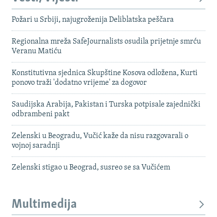
Požari u Srbiji, najugroženija Deliblatska peščara
Regionalna mreža SafeJournalists osudila prijetnje smrću
Veranu Matiću
Konstitutivna sjednica Skupštine Kosova odložena, Kurti
ponovo traži 'dodatno vrijeme' za dogovor
Saudijska Arabija, Pakistan i Turska potpisale zajednički
odbrambeni pakt
Zelenski u Beogradu, Vučić kaže da nisu razgovarali o
vojnoj saradnji
Zelenski stigao u Beograd, susreo se sa Vučićem
Multimedija