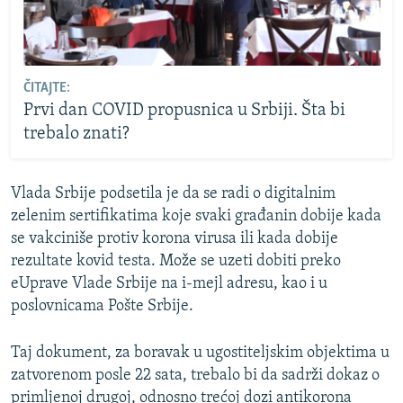
ČITAJTE:
Prvi dan COVID propusnica u Srbiji. Šta bi
trebalo znati?
Vlada Srbije podsetila je da se radi o digitalnim
zelenim sertifikatima koje svaki građanin dobije kada
se vakciniše protiv korona virusa ili kada dobije
rezultate kovid testa. Može se uzeti dobiti preko
eUprave Vlade Srbije na i-mejl adresu, kao i u
poslovnicama Pošte Srbije.
Taj dokument, za boravak u ugostiteljskim objektima u
zatvorenom posle 22 sata, trebalo bi da sadrži dokaz o
primljenoj drugoj, odnosno trećoj dozi antikorona