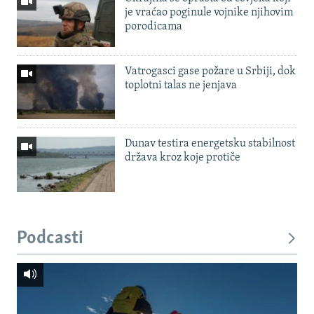
je vraćao poginule vojnike njihovim
porodicama
Vatrogasci gase požare u Srbiji, dok
toplotni talas ne jenjava
Dunav testira energetsku stabilnost
država kroz koje protiče
Podcasti