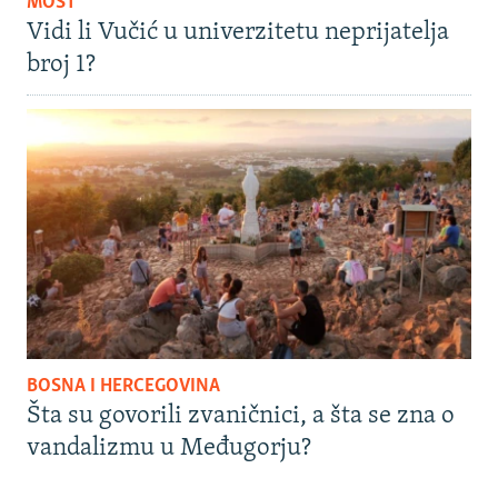
MOST
Vidi li Vučić u univerzitetu neprijatelja
broj 1?
BOSNA I HERCEGOVINA
Šta su govorili zvaničnici, a šta se zna o
vandalizmu u Međugorju?