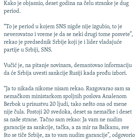
Kako je objasnio, deset godina na čelu stranke je dug
period.
“To je period u kojem SNS nigde nije izgubio, to je
neverovatno i vreme je da se neki drugi tome posvete”,
rekao je predsednik Srbije koji je i lider vladajuće
partije u Srbiji, SNS.
Vučić je, na pitanje novinara, demantovao informaciju
da će Srbija uvesti sankcije Rusiji kada prođu izbori.
“Ja to nikada nikome nisam rekao. Razgovarao sam sa
nemačkom ministarkom spoljnih poslova Analenom
Berbok u prisustvu 20 ljudi, tako nešto ona od mene
nije čula. Postoji 20 svedoka, deset sa nemačke i deset
sa naše strane. Tačno sam rekao: Ja vam ne nudim
garancije za sankcije, tačka, a za mir na Balkanu, sve
što se tiče Srbije, za to vam nudim garancije”, odgovorio