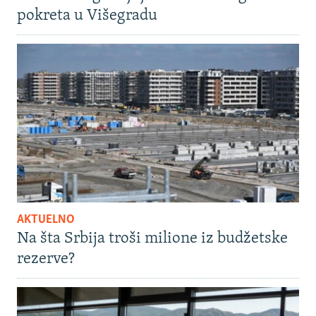
pokreta u Višegradu
AKTUELNO
Na šta Srbija troši milione iz budžetske
rezerve?