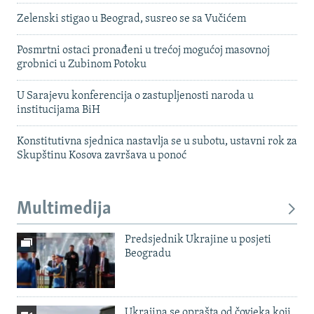
Zelenski stigao u Beograd, susreo se sa Vučićem
Posmrtni ostaci pronađeni u trećoj mogućoj masovnoj
grobnici u Zubinom Potoku
U Sarajevu konferencija o zastupljenosti naroda u
institucijama BiH
Konstitutivna sjednica nastavlja se u subotu, ustavni rok za
Skupštinu Kosova završava u ponoć
Multimedija
Predsjednik Ukrajine u posjeti
Beogradu
Ukrajina se oprašta od čovjeka koji