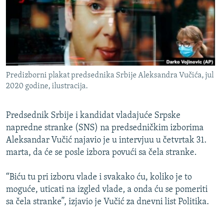
ISPRIČAJ MI
DNEVNO@RSE
SPECIJALI RSE
VIŠE OD NASLOVA
PRATITE NAS
Predizborni plakat predsednika Srbije Aleksandra Vučića, jul
GENOCID U SREBRENICI
2020 godine, ilustracija.
POPLAVE I KLIZIŠTA U BIH 2024.
Predsednik Srbije i kandidat vladajuće Srpske
TV LIBERTY
Sve RFE/RL stranice
napredne stranke (SNS) na predsedničkim izborima
POST SCRIPTUM
Aleksandar Vučić najavio je u intervjuu u četvrtak 31.
MOJA EVROPA
marta, da će se posle izbora povući sa čela stranke.
TRI DECENIJE OD RATA U BIH
“Biću tu pri izboru vlade i svakako ću, koliko je to
SVE KARTE DEJTONA
moguće, uticati na izgled vlade, a onda ću se pomeriti
sa čela stranke”, izjavio je Vučić za dnevni list Politika.
NASTANAK I RASPAD JUGOSLAVIJE