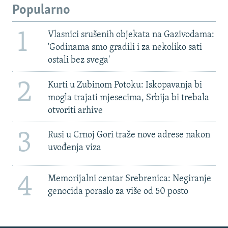
Popularno
1
Vlasnici srušenih objekata na Gazivodama:
'Godinama smo gradili i za nekoliko sati
ostali bez svega'
2
Kurti u Zubinom Potoku: Iskopavanja bi
mogla trajati mjesecima, Srbija bi trebala
otvoriti arhive
3
Rusi u Crnoj Gori traže nove adrese nakon
uvođenja viza
4
Memorijalni centar Srebrenica: Negiranje
genocida poraslo za više od 50 posto