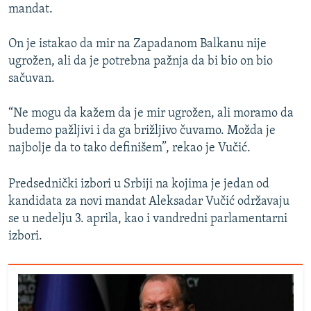
mandat.
On je istakao da mir na Zapadanom Balkanu nije
ugrožen, ali da je potrebna pažnja da bi bio on bio
sačuvan.
“Ne mogu da kažem da je mir ugrožen, ali moramo da
budemo pažljivi i da ga brižljivo čuvamo. Možda je
najbolje da to tako definišem”, rekao je Vučić.
Predsednički izbori u Srbiji na kojima je jedan od
kandidata za novi mandat Aleksadar Vučić održavaju
se u nedelju 3. aprila, kao i vandredni parlamentarni
izbori.