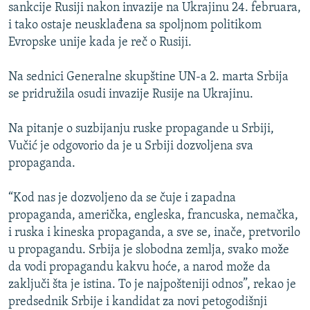
sankcije Rusiji nakon invazije na Ukrajinu 24. februara,
i tako ostaje neusklađena sa spoljnom politikom
Evropske unije kada je reč o Rusiji.
Na sednici Generalne skupštine UN-a 2. marta Srbija
se pridružila osudi invazije Rusije na Ukrajinu.
Na pitanje o suzbijanju ruske propagande u Srbiji,
Vučić je odgovorio da je u Srbiji dozvoljena sva
propaganda.
“Kod nas je dozvoljeno da se čuje i zapadna
propaganda, američka, engleska, francuska, nemačka,
i ruska i kineska propaganda, a sve se, inače, pretvorilo
u propagandu. Srbija je slobodna zemlja, svako može
da vodi propagandu kakvu hoće, a narod može da
zaključi šta je istina. To je najpošteniji odnos”, rekao je
predsednik Srbije i kandidat za novi petogodišnji