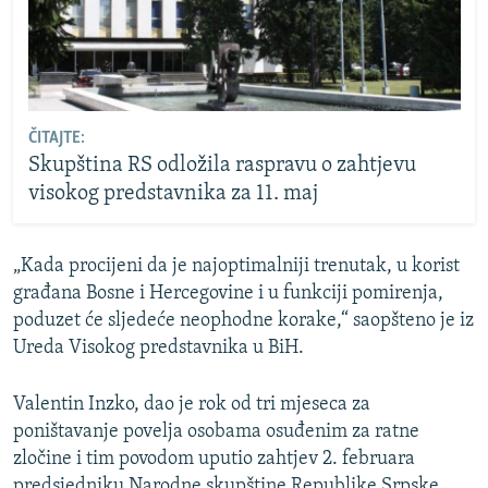
ČITAJTE:
Skupština RS odložila raspravu o zahtjevu
visokog predstavnika za 11. maj
„Kada procijeni da je najoptimalniji trenutak, u korist
građana Bosne i Hercegovine i u funkciji pomirenja,
poduzet će sljedeće neophodne korake,“ saopšteno je iz
Ureda Visokog predstavnika u BiH.
Valentin Inzko, dao je rok od tri mjeseca za
poništavanje povelja osobama osuđenim za ratne
zločine i tim povodom uputio zahtjev 2. februara
predsjedniku Narodne skupštine Republike Srpske