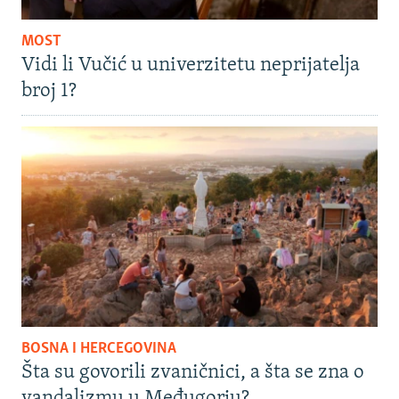
MOST
Vidi li Vučić u univerzitetu neprijatelja
broj 1?
BOSNA I HERCEGOVINA
Šta su govorili zvaničnici, a šta se zna o
vandalizmu u Međugorju?