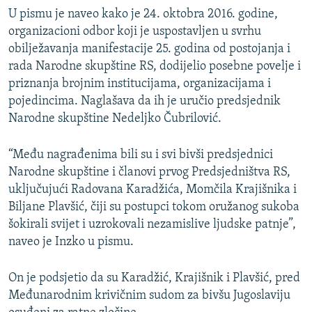
U pismu je naveo kako je 24. oktobra 2016. godine,
organizacioni odbor koji je uspostavljen u svrhu
obilježavanja manifestacije 25. godina od postojanja i
rada Narodne skupštine RS, dodijelio posebne povelje i
priznanja brojnim institucijama, organizacijama i
pojedincima. Naglašava da ih je uručio predsjednik
Narodne skupštine Nedeljko Čubrilović.
“Među nagrađenima bili su i svi bivši predsjednici
Narodne skupštine i članovi prvog Predsjedništva RS,
uključujući Radovana Karadžića, Momčila Krajišnika i
Biljane Plavšić, čiji su postupci tokom oružanog sukoba
šokirali svijet i uzrokovali nezamislive ljudske patnje”,
naveo je Inzko u pismu.
On je podsjetio da su Karadžić, Krajišnik i Plavšić, pred
Međunarodnim krivičnim sudom za bivšu Jugoslaviju