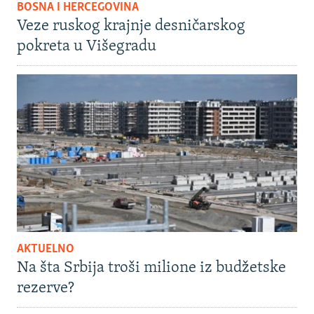
BOSNA I HERCEGOVINA
Veze ruskog krajnje desničarskog
pokreta u Višegradu
AKTUELNO
Na šta Srbija troši milione iz budžetske
rezerve?