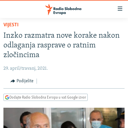
Dostupni
linkovi
Pređite
VIJESTI
na
VIJESTI
Inzko razmatra nove korake nakon
glavni
BOSNA I HERCEGOVINA
sadržaj
odlaganja rasprave o ratnim
SRBIJA
Pređite
zločincima
na
KOSOVO
glavnu
29. april/travanj, 2021.
CRNA GORA
navigaciju
Pređite
Podijelite
VIZUELNO
na
PODCASTI
VIDEO
pretragu
Dodajte Radio Slobodna Evropa u vaš Google izvor
RAT U UKRAJINI
FOTOGALERIJE
KINA NA BALKANU
INFOGRAFIKE
RSE PRIČE IZ SVIJETA