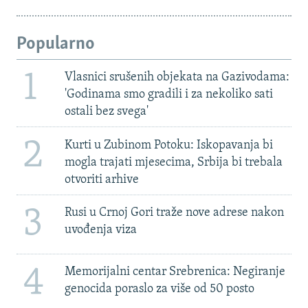
Popularno
1
Vlasnici srušenih objekata na Gazivodama:
'Godinama smo gradili i za nekoliko sati
ostali bez svega'
2
Kurti u Zubinom Potoku: Iskopavanja bi
mogla trajati mjesecima, Srbija bi trebala
otvoriti arhive
3
Rusi u Crnoj Gori traže nove adrese nakon
uvođenja viza
4
Memorijalni centar Srebrenica: Negiranje
genocida poraslo za više od 50 posto