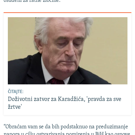
osuđeni za ratne zločine.
ČITAJTE:
Doživotni zatvor za Karadžića, 'pravda za sve
žrtve'
“Obraćam vam se da bih podstaknuo na preduzimanje
napora u cilju ostvarivanja pomirenja u BiH kao osnove