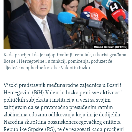
ISPRIČAJ MI
DNEVNO@RSE
SPECIJALI RSE
VIŠE OD NASLOVA
PRATITE NAS
GENOCID U SREBRENICI
Kada procijeni da je najoptimalniji trenutak, u korist građana
POPLAVE I KLIZIŠTA U BIH 2024.
Bosne i Hercegovine i u funkciji pomirenja, poduzet će
sljedeće neophodne korake: Valentin Inzko
TV LIBERTY
Sve RFE/RL stranice
POST SCRIPTUM
Visoki predstavnik međunarodne zajednice u Bosni i
MOJA EVROPA
Hercegovini (BiH) Valentin Inzko prati sve aktivnosti
političkih subjekata i institucija u vezi sa svojim
TRI DECENIJE OD RATA U BIH
zahtjevom da se pravomoćno presuđenim ratnim
SVE KARTE DEJTONA
zločincima oduzmu odlikovanja koja im je dodijelila
Narodna skupština bosanskohercegovačkog entiteta
NASTANAK I RASPAD JUGOSLAVIJE
Republike Srpske (RS), te će reagovati kada procijeni