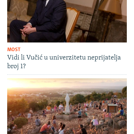
MOST
Vidi li Vučić u univerzitetu neprijatelja
broj 1?