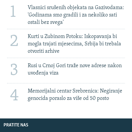
1
Vlasnici srušenih objekata na Gazivodama:
'Godinama smo gradili i za nekoliko sati
ostali bez svega'
2
Kurti u Zubinom Potoku: Iskopavanja bi
mogla trajati mjesecima, Srbija bi trebala
otvoriti arhive
3
Rusi u Crnoj Gori traže nove adrese nakon
uvođenja viza
4
Memorijalni centar Srebrenica: Negiranje
genocida poraslo za više od 50 posto
PRATITE NAS