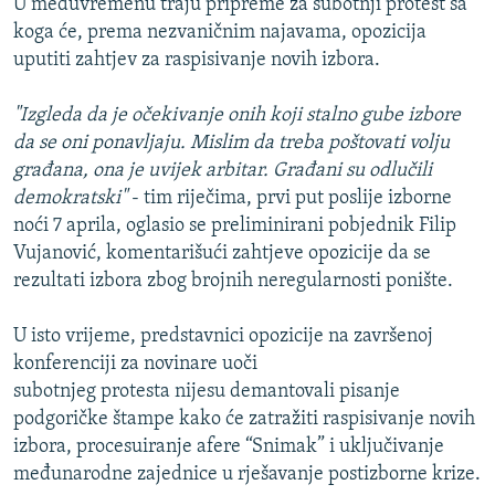
U međuvremenu traju pripreme za subotnji protest sa
koga će, prema nezvaničnim najavama, opozicija
uputiti zahtjev za raspisivanje novih izbora.
"Izgleda da je očekivanje onih koji stalno gube izbore
da se oni ponavljaju. Mislim da treba poštovati volju
građana, ona je uvijek arbitar. Građani su odlučili
demokratski"
- tim riječima, prvi put poslije izborne
noći 7 aprila, oglasio se preliminirani pobjednik Filip
Vujanović, komentarišući zahtjeve opozicije da se
rezultati izbora zbog brojnih neregularnosti ponište.
U isto vrijeme, predstavnici opozicije na završenoj
konferenciji za novinare uoči
subotnjeg protesta nijesu demantovali pisanje
podgoričke štampe kako će zatražiti raspisivanje novih
izbora, procesuiranje afere “Snimak” i uključivanje
međunarodne zajednice u rješavanje postizborne krize.