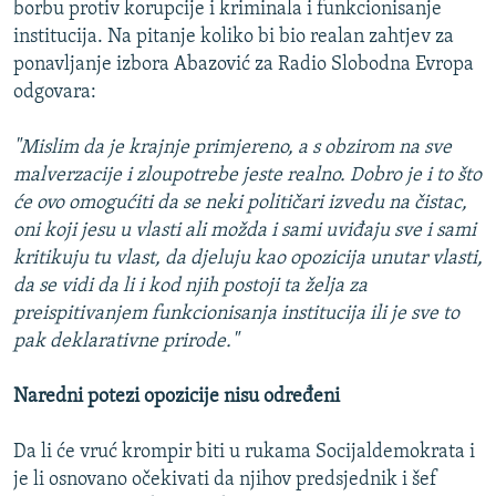
borbu protiv korupcije i kriminala i funkcionisanje
institucija. Na pitanje koliko bi bio realan zahtjev za
ponavljanje izbora Abazović za Radio Slobodna Evropa
odgovara:
"Mislim da je krajnje primjereno, a s obzirom na sve
malverzacije i zloupotrebe jeste realno. Dobro je i to što
će ovo omogućiti da se neki političari izvedu na čistac,
oni koji jesu u vlasti ali možda i sami uviđaju sve i sami
kritikuju tu vlast, da djeluju kao opozicija unutar vlasti,
da se vidi da li i kod njih postoji ta želja za
preispitivanjem funkcionisanja institucija ili je sve to
pak deklarativne prirode."
Naredni potezi opozicije nisu određeni
Da li će vruć krompir biti u rukama Socijaldemokrata i
je li osnovano očekivati da njihov predsjednik i šef