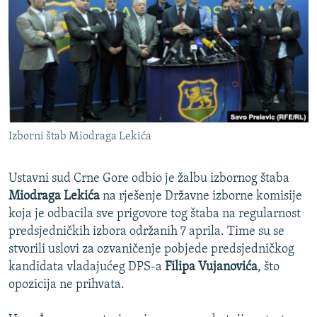
ISPRIČAJ MI
DNEVNO@RSE
SPECIJALI RSE
VIŠE OD NASLOVA
PRATITE NAS
GENOCID U SREBRENICI
Izborni štab Miodraga Lekića
POPLAVE I KLIZIŠTA U BIH 2024.
TV LIBERTY
Sve RFE/RL stranice
Ustavni sud Crne Gore odbio je žalbu izbornog štaba
POST SCRIPTUM
Miodraga Lekića
na rješenje Državne izborne komisije
koja je odbacila sve prigovore tog štaba na regularnost
MOJA EVROPA
predsjedničkih izbora održanih 7 aprila. Time su se
TRI DECENIJE OD RATA U BIH
stvorili uslovi za ozvaničenje pobjede predsjedničkog
kandidata vladajućeg DPS-a
Filipa Vujanovića
, što
SVE KARTE DEJTONA
opozicija ne prihvata.
NASTANAK I RASPAD JUGOSLAVIJE