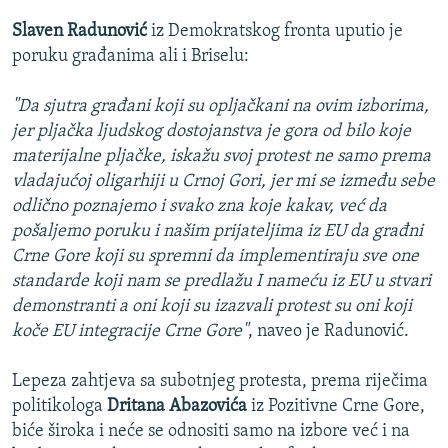
Slaven Radunović
iz Demokratskog fronta uputio je
poruku građanima ali i Briselu:
"Da sjutra građani koji su opljačkani na ovim izborima,
jer pljačka ljudskog dostojanstva je gora od bilo koje
materijalne pljačke, iskažu svoj protest ne samo prema
vladajućoj oligarhiji u Crnoj Gori, jer mi se između sebe
odlično poznajemo i svako zna koje kakav, već da
pošaljemo poruku i našim prijateljima iz EU da građni
Crne Gore koji su spremni da implementiraju sve one
standarde koji nam se predlažu I nameću iz EU u stvari
demonstranti a oni koji su izazvali protest su oni koji
koče EU integracije Crne Gore"
, naveo je Radunović.
Lepeza zahtjeva sa subotnjeg protesta, prema riječima
politikologa
Dritana Abazovića
iz Pozitivne Crne Gore,
biće široka i neće se odnositi samo na izbore već i na