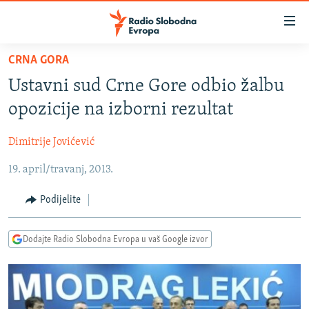
Dostupni
linkovi
Pređite
CRNA GORA
na
VIJESTI
Ustavni sud Crne Gore odbio žalbu
glavni
BOSNA I HERCEGOVINA
sadržaj
opozicije na izborni rezultat
SRBIJA
Pređite
na
Dimitrije Jovićević
KOSOVO
glavnu
19. april/travanj, 2013.
CRNA GORA
navigaciju
Pređite
VIZUELNO
Podijelite
na
PODCASTI
VIDEO
pretragu
Dodajte Radio Slobodna Evropa u vaš Google izvor
RAT U UKRAJINI
FOTOGALERIJE
KINA NA BALKANU
INFOGRAFIKE
RSE PRIČE IZ SVIJETA