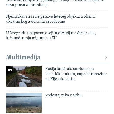
Hrvatska obilježava godišnjicu 'Oluje', Plenković najavio
nova prava za branitelje
Njemačka istražuje prijavu letećeg objekta u blizini
ukrajinskog aviona na aerodromu
U Beogradu uhapšena dvojica državljana Sirije zbog
krijumčarenja migranta u EU
Multimedija
Rusija lansirala smrtonosnu
balističku raketu, napad dronovima
na Kijevsku oblast
Vodostaj reka u Srbiji