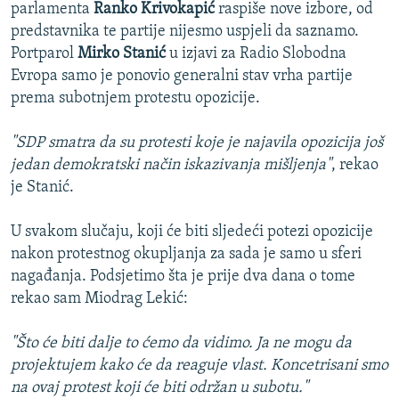
parlamenta
Ranko Krivokapić
raspiše nove izbore, od
predstavnika te partije nijesmo uspjeli da saznamo.
Portparol
Mirko Stanić
u izjavi za Radio Slobodna
Evropa samo je ponovio generalni stav vrha partije
prema subotnjem protestu opozicije.
"SDP smatra da su protesti koje je najavila opozicija još
jedan demokratski način iskazivanja mišljenja"
, rekao
je Stanić.
U svakom slučaju, koji će biti sljedeći potezi opozicije
nakon protestnog okupljanja za sada je samo u sferi
nagađanja. Podsjetimo šta je prije dva dana o tome
rekao sam Miodrag Lekić:
"Što će biti dalje to ćemo da vidimo. Ja ne mogu da
projektujem kako će da reaguje vlast. Koncetrisani smo
na ovaj protest koji će biti održan u subotu."