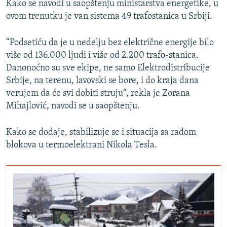
Kako se navodi u saopštenju ministarstva energetike, u
ovom trenutku je van sistema 49 trafostanica u Srbiji.
“Podsetiću da je u nedelju bez električne energije bilo
više od 136.000 ljudi i više od 2.200 trafo-stanica.
Danonoćno su sve ekipe, ne samo Elektrodistribucije
Srbije, na terenu, lavovski se bore, i do kraja dana
verujem da će svi dobiti struju“, rekla je Zorana
Mihajlović, navodi se u saopštenju.
Kako se dodaje, stabilizuje se i situacija sa radom
blokova u termoelektrani Nikola Tesla.