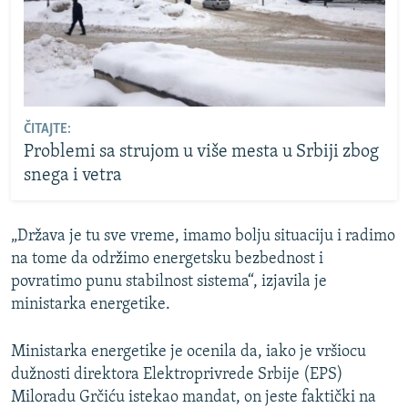
ČITAJTE:
Problemi sa strujom u više mesta u Srbiji zbog
snega i vetra
„Država je tu sve vreme, imamo bolju situaciju i radimo
na tome da održimo energetsku bezbednost i
povratimo punu stabilnost sistema“, izjavila je
ministarka energetike.
Ministarka energetike je ocenila da, iako je vršiocu
dužnosti direktora Elektroprivrede Srbije (EPS)
Miloradu Grčiću istekao mandat, on jeste faktički na