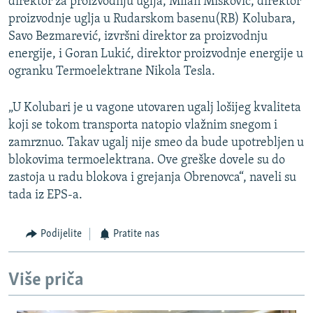
direktor za proizvodnju uglja, Milan Mišković, direktor
proizvodnje uglja u Rudarskom basenu(RB) Kolubara,
Savo Bezmarević, izvršni direktor za proizvodnju
energije, i Goran Lukić, direktor proizvodnje energije u
ogranku Termoelektrane Nikola Tesla.
„U Kolubari je u vagone utovaren ugalj lošijeg kvaliteta
koji se tokom transporta natopio vlažnim snegom i
zamrznuo. Takav ugalj nije smeo da bude upotrebljen u
blokovima termoelektrana. Ove greške dovele su do
zastoja u radu blokova i grejanja Obrenovca“, naveli su
tada iz EPS-a.
Podijelite
Pratite nas
Više priča