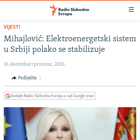
Dostupni
linkovi
Pređite
VIJESTI
na
VIJESTI
Mihajlović: Elektroenergetski sistem
glavni
BOSNA I HERCEGOVINA
sadržaj
u Srbiji polako se stabilizuje
SRBIJA
Pređite
na
16. decembar/prosinac, 2021.
KOSOVO
glavnu
CRNA GORA
Podijelite
navigaciju
Pređite
VIZUELNO
na
Dodajte Radio Slobodna Evropa u vaš Google izvor
PODCASTI
VIDEO
pretragu
RAT U UKRAJINI
FOTOGALERIJE
KINA NA BALKANU
INFOGRAFIKE
RSE PRIČE IZ SVIJETA