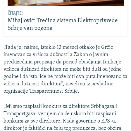
ČITAJTE:
Mihajlović: Trećina sistema Elektroprivrede
Srbije van pogona
„Tada je, naime, isteklo 12 meseci otkako je Grčić
imenovan za vršioca dužnosti a Zakon o javnim
preduzećima propisuje da period obavljanja funkcije
vršioca dužnosti direktora ne može biti duži od jedne
godine i da isto lice ne može biti dva puta imenovano za
vršioca dužnosti direktora“, naveli su iz nevladine
orgnizacije Trasparentnost Srbije.
„Mi smo raspisali konkurs za direktore Srbijagasa i
Transportgasa, verujem da će uskoro biti raspisani
konkursi za sve direktore. Kada govorimo o EPS-u,
direktor je faktički na čelu tog preduzeća, bez obzira