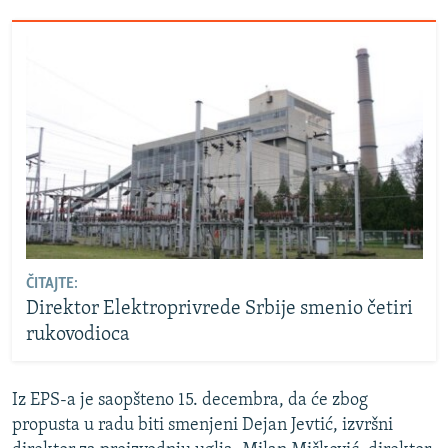
ČITAJTE:
Direktor Elektroprivrede Srbije smenio četiri
rukovodioca
Iz EPS-a je saopšteno 15. decembra, da će zbog
propusta u radu biti smenjeni Dejan Jevtić, izvršni