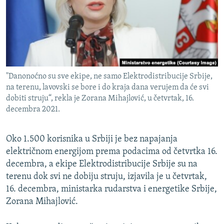
ISPRIČAJ MI
DNEVNO@RSE
SPECIJALI RSE
VIŠE OD NASLOVA
PRATITE NAS
"Danonoćno su sve ekipe, ne samo Elektrodistribucije Srbije,
GENOCID U SREBRENICI
na terenu, lavovski se bore i do kraja dana verujem da će svi
dobiti struju“, rekla je Zorana Mihajlović, u četvrtak, 16.
POPLAVE I KLIZIŠTA U BIH 2024.
decembra 2021.
TV LIBERTY
Sve RFE/RL stranice
POST SCRIPTUM
Oko 1.500 korisnika u Srbiji je bez napajanja
električnom energijom prema podacima od četvrtka 16.
MOJA EVROPA
decembra, a ekipe Elektrodistribucije Srbije su na
TRI DECENIJE OD RATA U BIH
terenu dok svi ne dobiju struju, izjavila je u četvrtak,
16. decembra, ministarka rudarstva i energetike Srbije,
SVE KARTE DEJTONA
Zorana Mihajlović.
NASTANAK I RASPAD JUGOSLAVIJE