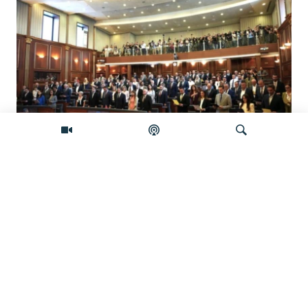
Šta će se desiti ako se Skupština Kosova
ne konstituiše do ponoći?
Pretraživač