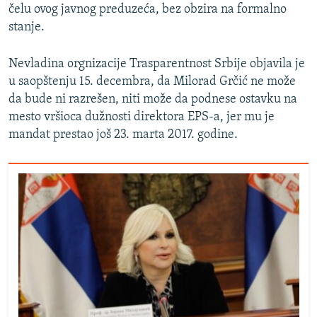
čelu ovog javnog preduzeća, bez obzira na formalno
stanje.
Nevladina orgnizacije Trasparentnost Srbije objavila je
u saopštenju 15. decembra, da Milorad Grčić ne može
da bude ni razrešen, niti može da podnese ostavku na
mesto vršioca dužnosti direktora EPS-a, jer mu je
mandat prestao još 23. marta 2017. godine.