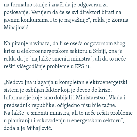
na formalno stanje i znači da je odgovoran za
poslovanje. Verujem da će se svi direktori birati na
javnim konkursima i to je najvažnije“, rekla je Zorana
Mihajlović.
Na pitanje novinara, da li se oseća odgovornom zbog
krize u elektroenergetskom sektoru u Srbiji, ona je
rekla da je "najlakše smeniti ministra", ali da to neće
rešiti višegodišnje probleme u EPS-u.
„Nedovoljna ulaganja u kompletan elektroenergetski
sistem je ozbiljan faktor koji je doveo do krize.
Informacije koje smo dobijali i Ministarstvo i Vlada i
predsednik republike, očigledno nisu bile tačne.
Najlakše je smeniti ministra, ali to neće rešiti probleme
u planiranju i rukovođenju u energetskom sektoru“,
dodala je Mihajlović.