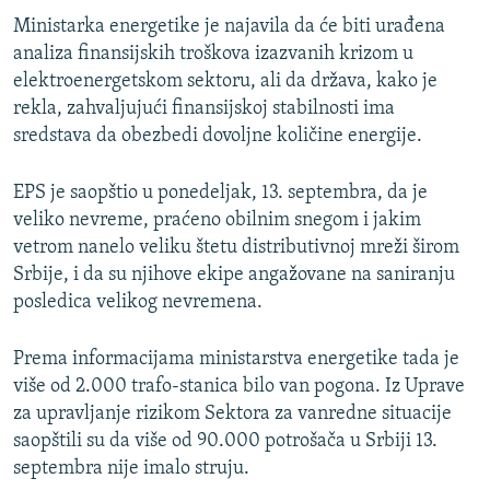
Ministarka energetike je najavila da će biti urađena
analiza finansijskih troškova izazvanih krizom u
elektroenergetskom sektoru, ali da država, kako je
rekla, zahvaljujući finansijskoj stabilnosti ima
sredstava da obezbedi dovoljne količine energije.
EPS je saopštio u ponedeljak, 13. septembra, da je
veliko nevreme, praćeno obilnim snegom i jakim
vetrom nanelo veliku štetu distributivnoj mreži širom
Srbije, i da su njihove ekipe angažovane na saniranju
posledica velikog nevremena.
Prema informacijama ministarstva energetike tada je
više od 2.000 trafo-stanica bilo van pogona. Iz Uprave
za upravljanje rizikom Sektora za vanredne situacije
saopštili su da više od 90.000 potrošača u Srbiji 13.
septembra nije imalo struju.