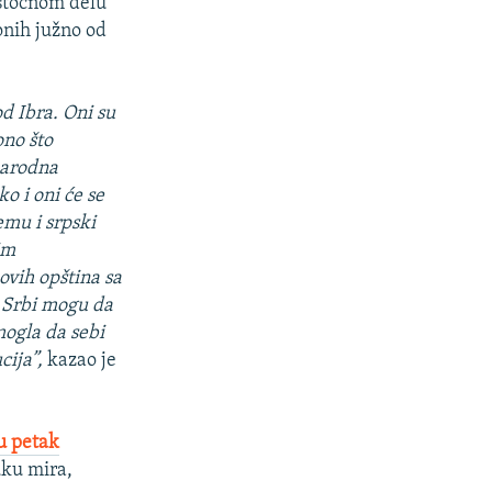
istočnom delu
 onih južno od
d Ibra. Oni su
ono što
narodna
o i oni će se
emu i srpski
im
ovih opština sa
a Srbi mogu da
mogla da sebi
cija”,
kazao je
u petak
uku mira,