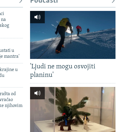
Podcasti
mci
 na
uskog
ustati u
je mantra'
'Ljudi ne mogu osvojiti
krajine u
planinu'
adu
rašta od
 vraćao
ke njihovim