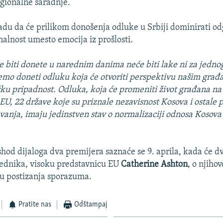
regionalne saradnje.
nadu da će prilikom donošenja odluke u Srbiji dominirati od
nalnost umesto emocija iz prošlosti.
e biti donete u narednim danima neće biti lake ni za jednog 
mo doneti odluku koja će otvoriti perspektivu našim građ
čku pripadnost. Odluka, koja će promeniti život građana na
 EU, 22 države koje su priznale nezavisnost Kosova i ostale p
vanja, imaju jedinstven stav o normalizaciji odnosa Kosova 
.
shod dijaloga dva premijera saznaće se 9. aprila, kada će d
rednika, visoku predstavnicu EU
Catherine Ashton
, o njih
ju postizanja sporazuma.
Pratite nas
Odštampaj