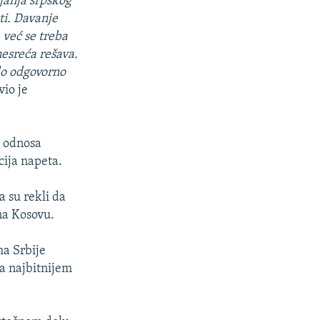
ijanja srpskog
ti. Davanje
, već se treba
nesreća rešava.
ilo odgovorno
avio je
e odnosa
cija napeta.
 su rekli da
na Kosovu.
ha Srbije
ma najbitnijem