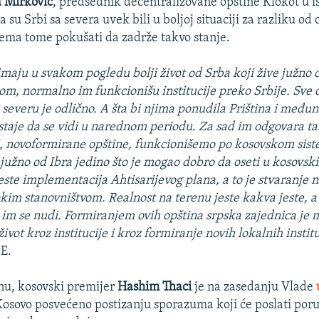
a Mirković
, predsednik decentralizovane opštine Klokot u 
 su Srbi sa severa uvek bili u boljoj situaciji za razliku od
prema tome pokušati da zadrže takvo stanje.
imaju u svakom pogledu bolji život od Srba koji žive južno o
jom, normalno im funkcionišu institucije preko Srbije. Sve 
 severu je odlično. A šta bi njima ponudila Priština i među
ostaje da se vidi u narednom periodu. Za sad im odgovara tak
i, novoformirane opštine, funkcionišemo po kosovskom sist
i južno od Ibra jedino što je mogao dobro da oseti u kosovsk
este implementacija Ahtisarijevog plana, a to je stvaranje n
kim stanovništvom. Realnost na terenu jeste kakva jeste, 
o im se nudi. Formiranjem ovih opština srpska zajednica je 
ivot kroz institucije i kroz formiranje novih lokalnih institu
E.
u, kosovski premijer
Hashim Thaci
je na zasedanju Vlade
Kosovo posvećeno postizanju sporazuma koji će poslati por