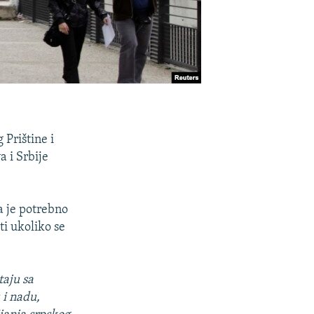
 Prištine i
 i Srbije
a je potrebno
ti ukoliko se
taju sa
 i nadu,