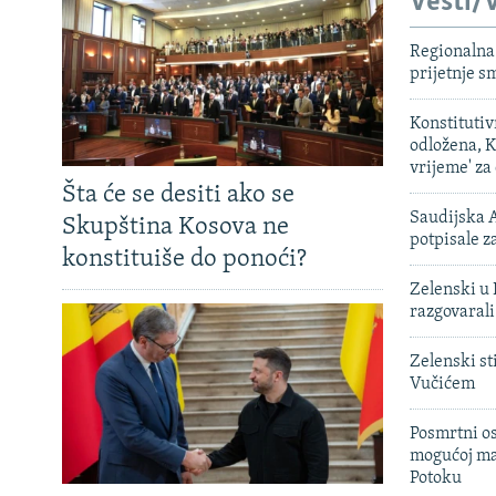
Vesti/V
Regionalna 
prijetnje 
Konstituti
odložena, K
vrijeme' za
Šta će se desiti ako se
Saudijska A
Skupština Kosova ne
potpisale 
konstituiše do ponoći?
Zelenski u 
razgovarali
Zelenski st
Vučićem
Posmrtni os
mogućoj ma
Potoku