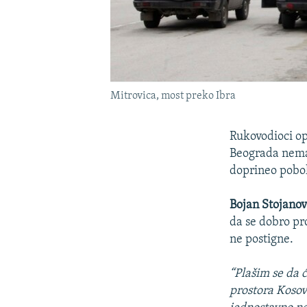
Mitrovica, most preko Ibra
Rukovodioci op
Beograda nema 
doprineo pobol
Bojan Stojanov
da se dobro pr
ne postigne.
“Plašim se da ć
prostora Kosova