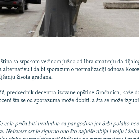
ština sa srpskom većinom južno od Ibra smatraju da dijalog
alternativu i da bi sporazum o normalizaciji odnosa Kosova
jšanju života građana.
ić
, predsednik decentralizovane opštine Gračanica, kaže d
oceni šta se od sporazuma može dobiti, a šta se može izgubi
e cela priča biti uzaludna za par godina jer Srbi polako nes
. Neizvesnost je sigurno ono što najviše ubija i volju i želju