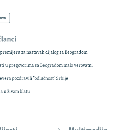
sovo
članci
 premijeru za nastavak dijalog sa Beogradom
reti u pregovorima sa Beogradom malo verovatni
severa pozdravili "odlučnost" Srbije
ja u živom blatu