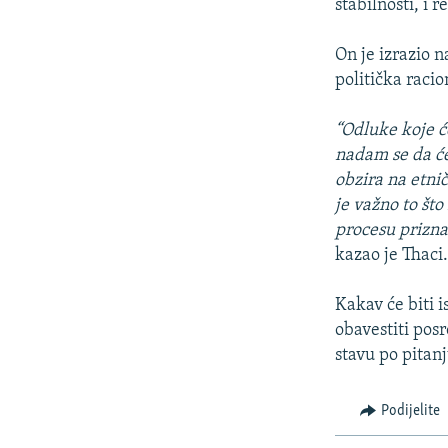
stabilnosti, i 
On je izrazio 
politička racio
“Odluke koje ć
nadam se da će
obzira na etni
je važno to što
procesu prizna
kazao je Thaci
Kakav će biti i
obavestiti pos
stavu po pitan
Podijelite