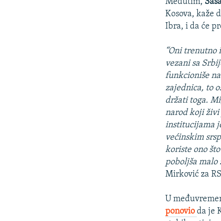
Međutim,
Saš
Kosova, kaže da
Ibra, i da će 
“Oni trenutno 
vezani sa Srbi
funkcioniše na
zajednica, to 
držati toga. M
narod koji živ
institucijama j
većinskim srsp
koriste ono št
poboljša malo ž
Mirković za RS
U međuvremen
ponovio
da je 