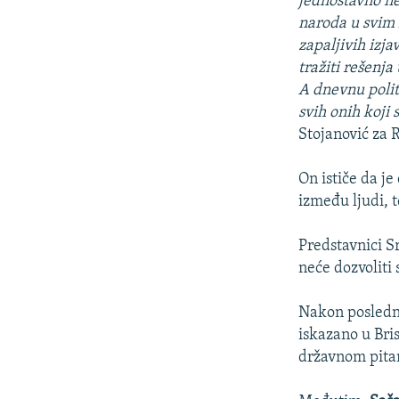
jednostavno ne
naroda u svim 
zapaljivih izja
tražiti rešenj
A dnevnu politi
svih onih koji
Stojanović za 
On ističe da je
između ljudi, 
Predstavnici S
neće dozvoliti
Nakon posledn
iskazano u Bri
državnom pita