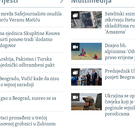
ijesti
Multimedija
mreža SafeJournalists osudila
Satelitski sni
smrću Veranu Matiću
otkrivaju štetu
skladištima r
'Amazona'
vna sjednica Skupštine Kosova
urti ponovo traži 'dodatno
 dogovor
Doajen bh.
alpinizma: 'Od
pravo vrijeme 
rabija, Pakistan i Turska
zajednički odbrambeni pakt
Predsjednik U
posjeti Beogr
Beogradu, Vučić kaže da nisu
 o vojnoj saradnji
Ukrajina se op
igao u Beograd, susreo se sa
čovjeka koji je
poginule vojni
porodicama
taci pronađeni u trećoj
sovnoj grobnici u Zubinom