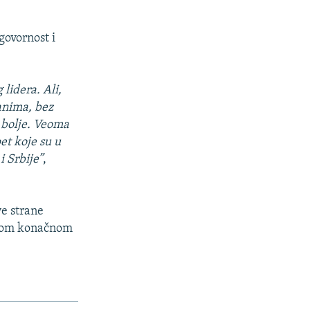
govornost i
lidera. Ali,
anima, bez
 bolje. Veoma
et koje su u
i Srbije”
,
ve strane
ovom konačnom