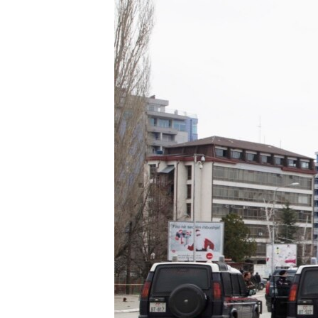
ISPRIČAJ MI
DNEVNO@RSE
SPECIJALI RSE
VIŠE OD NASLOVA
GENOCID U SREBRENICI
POPLAVE I KLIZIŠTA U BIH 2024.
TV LIBERTY
POST SCRIPTUM
MOJA EVROPA
TRI DECENIJE OD RATA U BIH
SVE KARTE DEJTONA
NASTANAK I RASPAD JUGOSLAVIJE