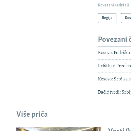
Povezani sadržaji
Regija
Ko
Povezani 
Kosovo: Podrška
Priština: Preok
Kosovo: Srbi sa 
Dačić tvrdi: Srbi
Više priča