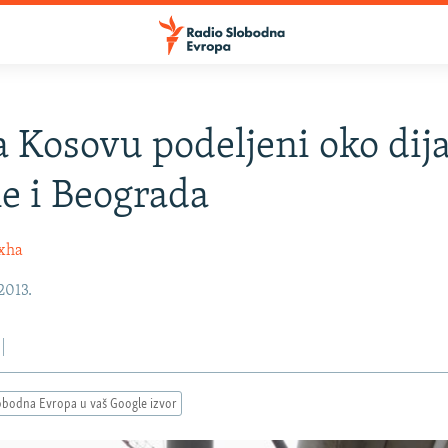
a Kosovu podeljeni oko dij
ne i Beograda
oxha
 2013.
obodna Evropa u vaš Google izvor