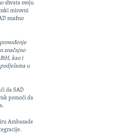
no shvata svoju
onski mirovni
SAD snažno
 provođenje
n značajno
BiH, kao i
m podjelama u
jući da SAD
orak pomoći da
a.
kviru Ambasade
tegracije.