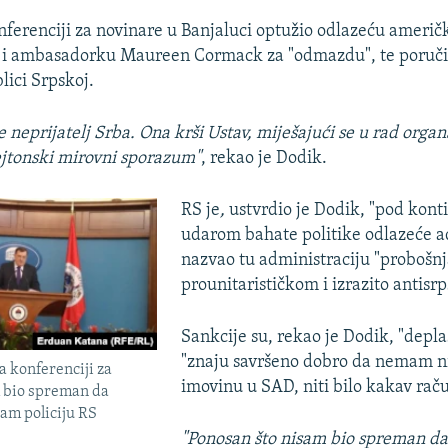
nferenciji za novinare u Banjaluci optužio odlazeću američ
u i ambasadorku Maureen Cormack za "odmazdu", te poručio
lici Srpskoj.
 neprijatelj Srba. Ona krši Ustav, miješajući se u rad organ
ejtonski mirovni sporazum"
, rekao je Dodik.
RS je
,
ustvrdio je Dodik, "pod kon
udarom bahate politike odlazeće ad
nazvao tu administraciju "probošn
prounitarističkom i izrazito antisr
Sankcije su, rekao je Dodik, "deplas
"znaju savršeno dobro da nemam 
 konferenciji za
imovinu u SAD, niti bilo kakav raču
 bio spreman da
am policiju RS
"Ponosan što nisam bio spreman da