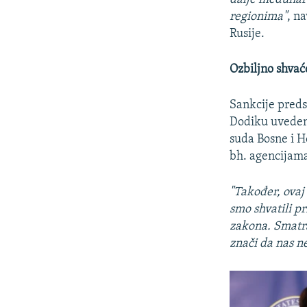
regionima"
, n
Rusije.
Ozbiljno shvać
Sankcije pred
Dodiku uvedene
suda Bosne i H
bh. agencijam
"Također, ovaj 
smo shvatili pr
zakona. Smatra
znači da nas n