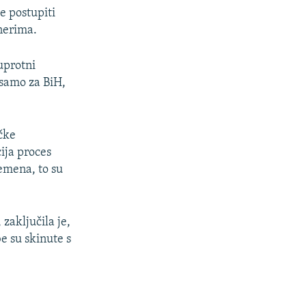
e postupiti
tnerima.
uprotni
 samo za BiH,
čke
ija proces
remena, to su
, zaključila je,
e su skinute s