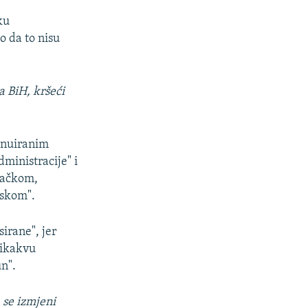
ku
 da to nisu
a BiH, kršeći
tinuiranim
ministracije" i
jačkom,
pskom".
irane", jer
nikakvu
n".
 se izmjeni