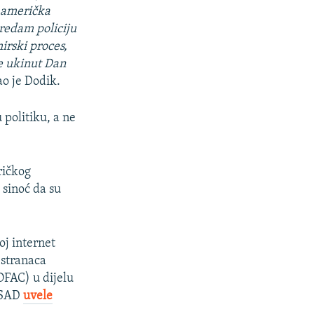
a američka
predam policiju
rski proces,
je ukinut Dan
ao je Dodik.
 politiku, a ne
ičkog
 sinoć da su
oj internet
 stranaca
 OFAC) u dijelu
 SAD
uvele