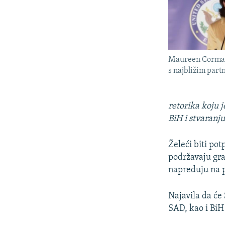
Maureen Cormac
s najbližim par
retorika koju j
BiH i stvaranj
Želeći biti po
podržavaju gra
napreduju na p
Najavila da će
SAD, kao i BiH 