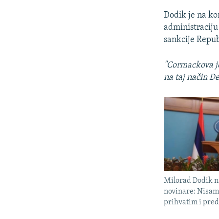
Dodik je na ko
administracij
sankcije Repub
"Cormackova je
na taj način D
Milorad Dodik na
novinare: Nisam
prihvatim i pred