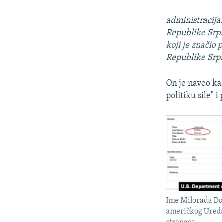
administracija
Republike Srps
koji je značio
Republike Srps
On je naveo ka
politiku sile" 
Ime Milorada Do
američkog Ureda