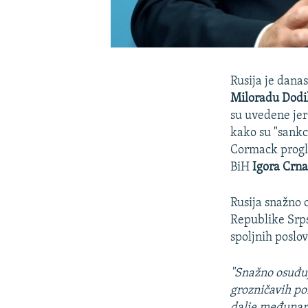
Rusija je danas
Miloradu Dod
su uvedene jer
kako su "sankc
Cormack progla
BiH
Igora Crn
Rusija snažno 
Republike Srps
spoljnih poslov
"Snažno osuđu
grozničavih po
dalje međunar