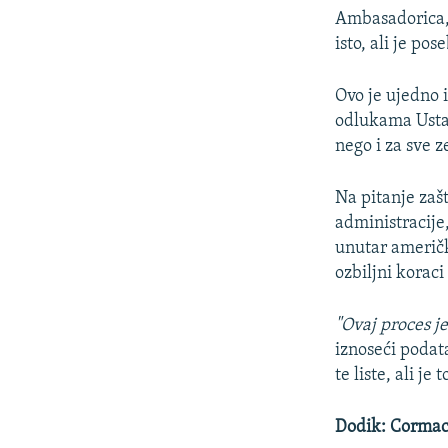
Ambasadorica, 
isto, ali je po
Ovo je ujedno 
odlukama Ustav
nego i za sve z
Na pitanje zaš
administracije
unutar američk
ozbiljni koraci
"Ovaj proces je
iznoseći podata
te liste, ali j
Dodik: Cormack