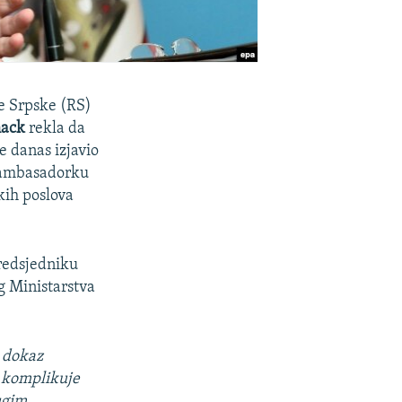
e Srpske (RS)
mack
rekla da
e danas izjavio
e ambasadorku
kih poslova
predsjedniku
g Ministarstva
 dokaz
i komplikuje
ugim