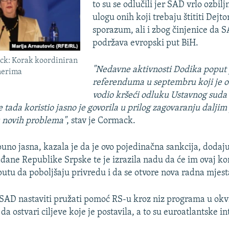
to su se odlučili jer SAD vrlo ozbilj
ulogu onih koji trebaju štititi Dejt
sporazum, ali i zbog činjenice da 
podržava evropski put BiH.
k: Korak koordiniran
"Nedavne aktivnosti Dodika poput
tnerima
referenduma u septembru koji je o
vodio kršeći odluku Ustavnog suda 
e tada koristio jasno je govorila u prilog zagovaranju dalji
u novih problema"
, stav je Cormack.
tpuno jasna, kazala je da je ovo pojedinačna sankcija, doda
đane Republike Srpske te je izrazila nadu da će im ovaj k
utu da poboljšaju privredu i da se otvore nova radna mjest
 SAD nastaviti pružati pomoć RS-u kroz niz programa u o
da ostvari ciljeve koje je postavila, a to su euroatlantske in