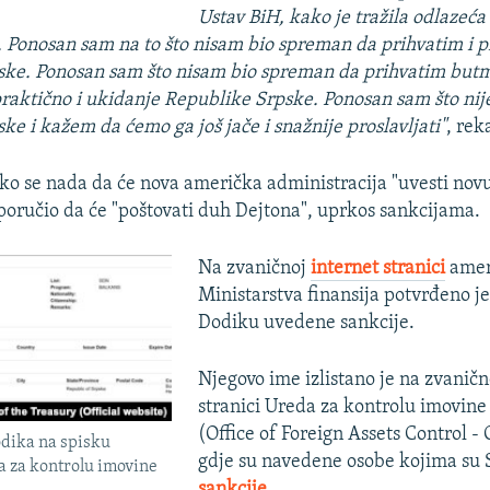
Ustav BiH, kako je tražila odlazeć
. Ponosan sam na to što nisam bio spreman da prihvatim i 
ke. Ponosan sam što nisam bio spreman da prihvatim butmi
 praktično i ukidanje Republike Srpske. Ponosan sam što ni
ke i kažem da ćemo ga još jače i snažnije proslavljati"
, rek
ko se nada da će nova američka administracija "uvesti novu
i poručio da će "poštovati duh Dejtona", uprkos sankcijama.
Na zvaničnoj
internet stranici
amer
Ministarstva finansija potvrđeno je
Dodiku uvedene sankcije.
Njegovo ime izlistano je na zvaničn
stranici Ureda za kontrolu imovine
(Office of Foreign Assets Control -
dika na spisku
gdje su navedene osobe kojima su
 za kontrolu imovine
sankcije
.