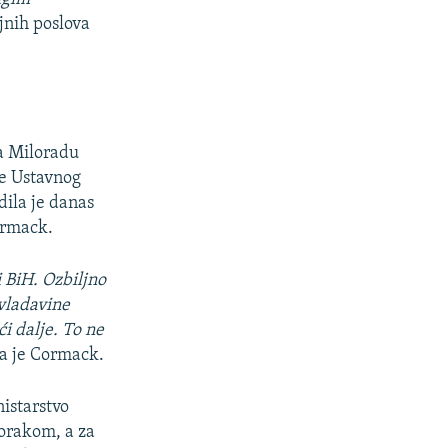
jnih poslova
a Miloradu
ke Ustavnog
dila je danas
ormack.
i BiH. Ozbiljno
 vladavine
i dalje. To ne
la je Cormack.
istarstvo
orakom, a za