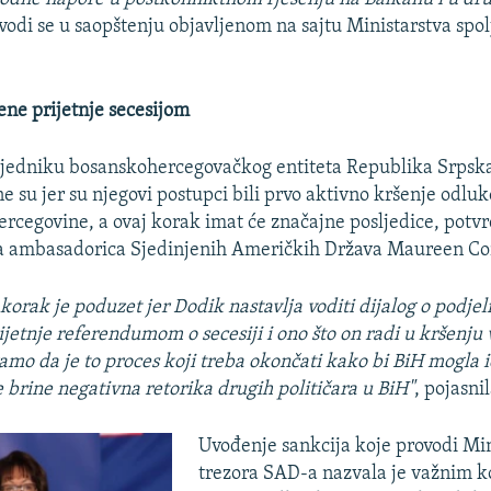
avodi se u saopštenju objavljenom na sajtu Ministarstva spol
ene prijetnje secesijom
sjedniku bosanskohercegovačkog entiteta Republika Srpsk
 su jer su njegovi postupci bili prvo aktivno kršenje odlu
ercegovine, a ovaj korak imat će značajne posljedice, potvr
a ambasadorica Sjedinjenih Američkih Država Maureen C
korak je poduzet jer Dodik nastavlja voditi dijalog o podjel
ijetnje referendumom o secesiji i ono što on radi u kršenju
mo da je to proces koji treba okončati kako bi BiH mogla ić
e brine negativna retorika drugih političara u BiH"
, pojasni
Uvođenje sankcija koje provodi Min
trezora SAD-a nazvala je važnim k