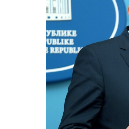
ISPRIČAJ MI
DNEVNO@RSE
SPECIJALI RSE
VIŠE OD NASLOVA
GENOCID U SREBRENICI
POPLAVE I KLIZIŠTA U BIH 2024.
TV LIBERTY
POST SCRIPTUM
MOJA EVROPA
TRI DECENIJE OD RATA U BIH
SVE KARTE DEJTONA
NASTANAK I RASPAD JUGOSLAVIJE