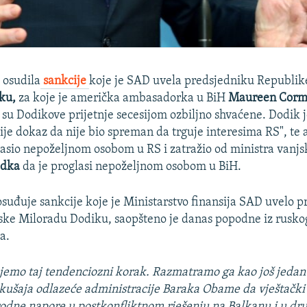
 osudila
sankcije
koje je SAD uvela predsjedniku Republik
iku,
za koje je američka ambasadorka u BiH
Maureen Cor
 su Dodikove prijetnje secesijom ozbiljno shvaćene. Dodik j
ije dokaz da nije bio spreman da trguje interesima RS", t
sio nepoželjnom osobom u RS i zatražio od ministra vanjs
adka
da je proglasi nepoželjnom osobom u BiH.
osuđuje sankcije koje je Ministarstvo finansija SAD uvelo 
ke Miloradu Dodiku, saopšteno je danas popodne iz rusko
a.
jemo taj tendenciozni korak. Razmatramo ga kao još jedan
kušaja odlazeće administracije Baraka Obame da vještačk
odne napore u postkonfliktnom rješenju na Balkanu i u dr