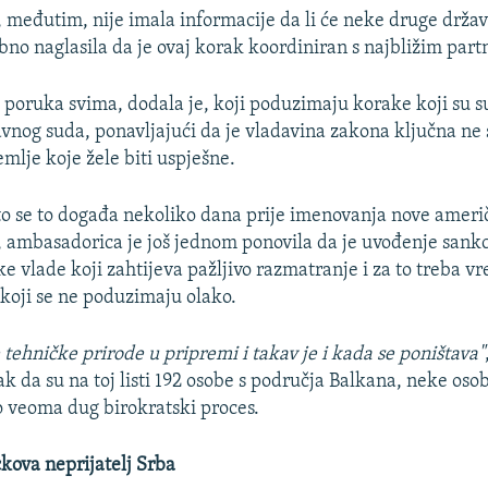
međutim, nije imala informacije da li će neke druge držav
sebno naglasila da je ovaj korak koordiniran s najbližim par
i poruka svima, dodala je, koji poduzimaju korake koji su s
nog suda, ponavljajući da je vladavina zakona ključna ne
emlje koje žele biti uspješne.
to se to događa nekoliko dana prije imenovanja nove ameri
, ambasadorica je još jednom ponovila da je uvođenje sankc
e vlade koji zahtijeva pažljivo razmatranje i za to treba v
 koji se ne poduzimaju olako.
 tehničke prirode u pripremi i takav je i kada se poništava"
k da su na toj listi 192 osobe s područja Balkana, neke osob
e to veoma dug birokratski proces.
ova neprijatelj Srba