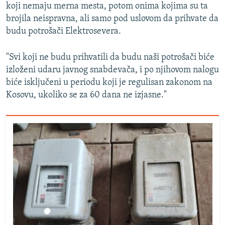
koji nemaju merna mesta, potom onima kojima su ta
brojila neispravna, ali samo pod uslovom da prihvate da
budu potrošači Elektrosevera.
"Svi koji ne budu prihvatili da budu naši potrošači biće
izloženi udaru javnog snabdevača, i po njihovom nalogu
biće isključeni u periodu koji je regulisan zakonom na
Kosovu, ukoliko se za 60 dana ne izjasne."