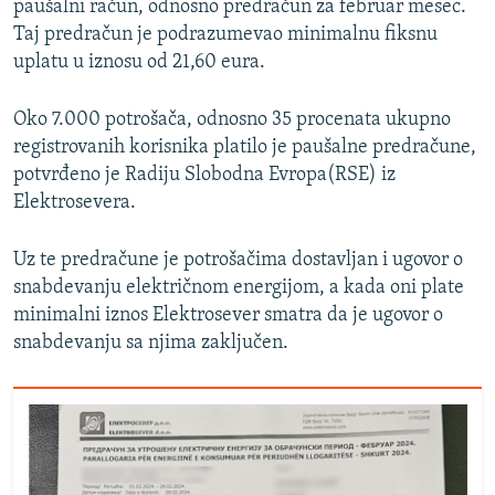
paušalni račun, odnosno predračun za februar mesec.
Taj predračun je podrazumevao minimalnu fiksnu
uplatu u iznosu od 21,60 eura.
Oko 7.000 potrošača, odnosno 35 procenata ukupno
registrovanih korisnika platilo je paušalne predračune,
potvrđeno je Radiju Slobodna Evropa(RSE) iz
Elektrosevera.
Uz te predračune je potrošačima dostavljan i ugovor o
snabdevanju električnom energijom, a kada oni plate
minimalni iznos Elektrosever smatra da je ugovor o
snabdevanju sa njima zaključen.