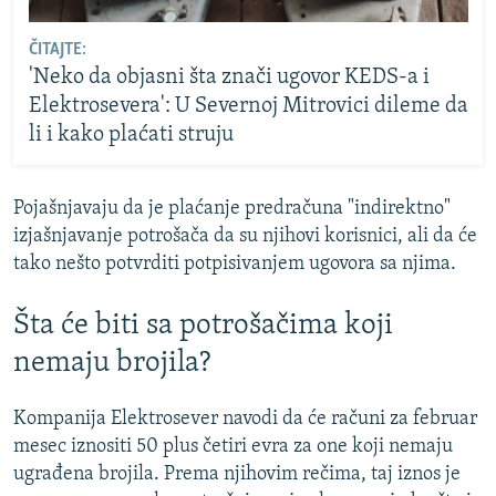
ČITAJTE:
'Neko da objasni šta znači ugovor KEDS-a i
Elektrosevera': U Severnoj Mitrovici dileme da
li i kako plaćati struju
Pojašnjavaju da je plaćanje predračuna "indirektno"
izjašnjavanje potrošača da su njihovi korisnici, ali da će
tako nešto potvrditi potpisivanjem ugovora sa njima.
Šta će biti sa potrošačima koji
nemaju brojila?
Kompanija Elektrosever navodi da će računi za februar
mesec iznositi 50 plus četiri evra za one koji nemaju
ugrađena brojila. Prema njihovim rečima, taj iznos je