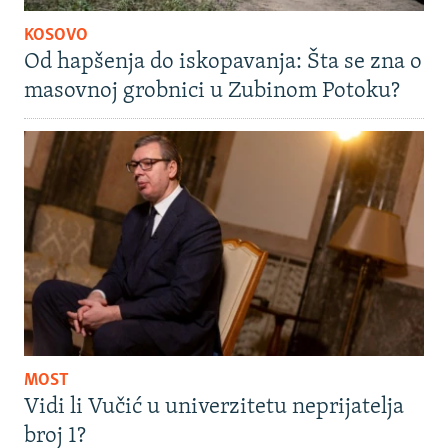
KOSOVO
Od hapšenja do iskopavanja: Šta se zna o
masovnoj grobnici u Zubinom Potoku?
MOST
Vidi li Vučić u univerzitetu neprijatelja
broj 1?