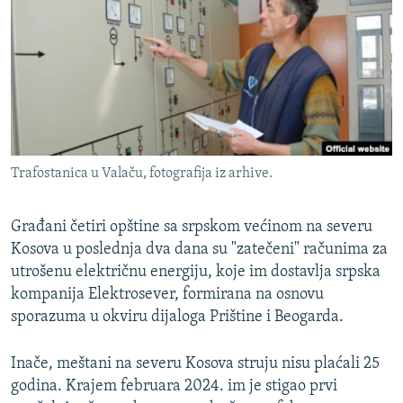
ISPRIČAJ MI
DNEVNO@RSE
SPECIJALI RSE
VIŠE OD NASLOVA
PRATITE NAS
GENOCID U SREBRENICI
Trafostanica u Valaču, fotografija iz arhive.
POPLAVE I KLIZIŠTA U BIH 2024.
TV LIBERTY
Sve RFE/RL stranice
Građani četiri opštine sa srpskom većinom na severu
POST SCRIPTUM
Kosova u poslednja dva dana su "zatečeni" računima za
utrošenu električnu energiju, koje im dostavlja srpska
MOJA EVROPA
kompanija Elektrosever, formirana na osnovu
TRI DECENIJE OD RATA U BIH
sporazuma u okviru dijaloga Prištine i Beogarda.
SVE KARTE DEJTONA
Inače, meštani na severu Kosova struju nisu plaćali 25
NASTANAK I RASPAD JUGOSLAVIJE
godina. Krajem februara 2024. im je stigao prvi