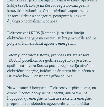
Elektrosever je kompanija u vlasništvu Elektroprivrede
Srbije (EPS), koja je na Kosovu registrovana prema
kosovskim zakonima. Ona proizilazi iz sporazuma
Kosova i Srbije o energetici, postignutih u okviru
dijaloga o normalizaciji odnosa.
Elektrosever i KEDS (Kompanija za distribuciju
električne energije na Kosovu) su krajem prošle godine
potpisali komercijalni ugovor o energetici.
Potom je operator sistema, prenosa i tržišta Kosova
(KOSTT) početkom ove godine saopštio da je u četiri
opštine na severu Kosova počela registracija utrošene
električne energije, ističući da će struja biti plaćena na
isti način kao i u opštnama južno od Ibra.
Na web stanici kompanije Elektrosever piše da ona, na
osnovu licence dobijene na Kosovu, ima pravo i na
kupoprodaju energije na tržištu električne energije,
preprodaju po slobodno ugovorenim cenama viška