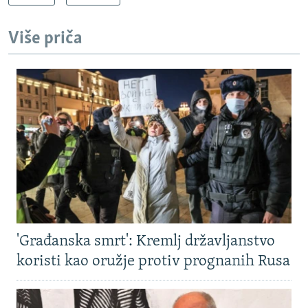
Više priča
'Građanska smrt': Kremlj državljanstvo
koristi kao oružje protiv prognanih Rusa