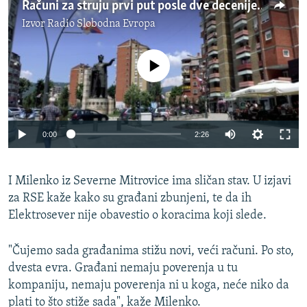
Računi za struju prvi put posle dve decenije: Šta kažu u na severu Kosova?
Izvor
Radio Slobodna Evropa
No media source currently available
Auto
0:00
2:26
240p
I Milenko iz Severne Mitrovice ima sličan stav. U izjavi
360p
za RSE kaže kako su građani zbunjeni, te da ih
Auto
240p
360p
480p
480p
Elektrosever nije obavestio o koracima koji slede.
720p
720p
1080p
"Čujemo sada građanima stižu novi, veći računi. Po sto,
1080p
dvesta evra. Građani nemaju poverenja u tu
kompaniju, nemaju poverenja ni u koga, neće niko da
plati to što stiže sada", kaže Milenko.