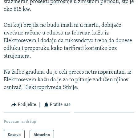
srazmeran proseku potrošnje u zimskom periodu, što je
oko 815 kw.
Oni koji brojila ne budu imali ni u martu, dobijaće
uvećane račune u odnosu na februar, kažu iz
Elektrosevera i dodaju da rukovodstvo treba da donese
odluku i preporuku kako tarifirati korisnike bez
strujomera.
Na žalbe građana da je celi proces netransparentan, iz
Elektrosevera kažu da je za to pitanje zadužen njihov
osnivač, Elektroprivreda Srbije.
Podijelite
Pratite nas
Povezani sadržaji
Kosovo
Aktuelno