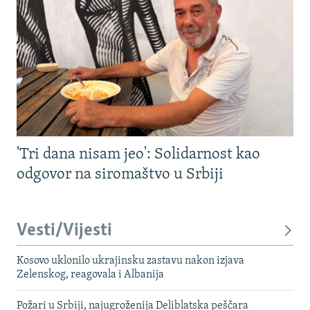
'Tri dana nisam jeo': Solidarnost kao
odgovor na siromaštvo u Srbiji
Vesti/Vijesti
Kosovo uklonilo ukrajinsku zastavu nakon izjava
Zelenskog, reagovala i Albanija
Požari u Srbiji, najugroženija Deliblatska peščara