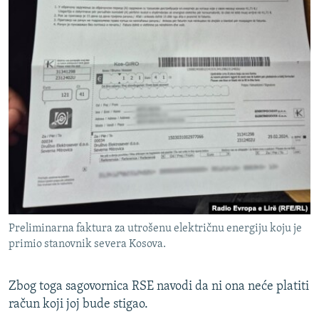
Preliminarna faktura za utrošenu električnu energiju koju je
primio stanovnik severa Kosova.
Zbog toga sagovornica RSE navodi da ni ona neće platiti
račun koji joj bude stigao.