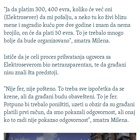
"Ja da platim 300, 400 evra, koliko će već oni
(Elektrosever) da mi pošalju, a neko tu ko živi blizu
mene i sagradio kuću pre dve godine i znam da nema
brojilo, on će da plati 50 evra. To je trebalo mnogo
bolje da bude organizovano", smatra Milena.
Ističe da je celi proces prihvatanja ugovora sa
Elektroseverom bio netransparentan, te da građani
nisu znali šta predstoji.
"Nije fer, nije pošteno. To treba sve ispočetka da se
krene, ali da građani budu obavešteni. To je fer.
Potpuno bi trebalo poništiti, uzeti u obzir da su građani
platili prvi račun, da smo pokazali odgovornost, ali onaj
ko to radi nije pokazao odgovornost", smatra Milena.