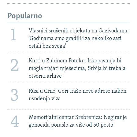
Popularno
1
Vlasnici srušenih objekata na Gazivodama:
'Godinama smo gradili i za nekoliko sati
ostali bez svega'
2
Kurti u Zubinom Potoku: Iskopavanja bi
mogla trajati mjesecima, Srbija bi trebala
otvoriti arhive
3
Rusi u Crnoj Gori traže nove adrese nakon
uvođenja viza
4
Memorijalni centar Srebrenica: Negiranje
genocida poraslo za više od 50 posto