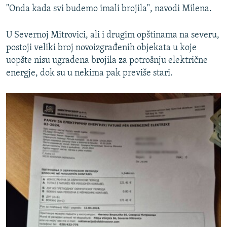
"Onda kada svi budemo imali brojila", navodi Milena.
U Severnoj Mitrovici, ali i drugim opštinama na severu,
postoji veliki broj novoizgrađenih objekata u koje
uopšte nisu ugrađena brojila za potrošnju električne
energje, dok su u nekima pak previše stari.