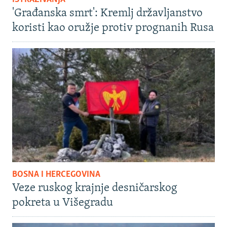
'Građanska smrt': Kremlj državljanstvo
koristi kao oružje protiv prognanih Rusa
BOSNA I HERCEGOVINA
Veze ruskog krajnje desničarskog
pokreta u Višegradu