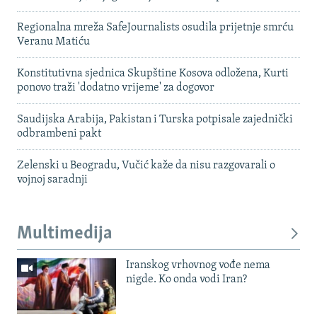
Regionalna mreža SafeJournalists osudila prijetnje smrću
Veranu Matiću
Konstitutivna sjednica Skupštine Kosova odložena, Kurti
ponovo traži 'dodatno vrijeme' za dogovor
Saudijska Arabija, Pakistan i Turska potpisale zajednički
odbrambeni pakt
Zelenski u Beogradu, Vučić kaže da nisu razgovarali o
vojnoj saradnji
Multimedija
Iranskog vrhovnog vođe nema
nigde. Ko onda vodi Iran?