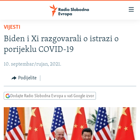
Dostupni
linkovi
Pređite
VIJESTI
na
VIJESTI
Biden i Xi razgovarali o istrazi o
glavni
BOSNA I HERCEGOVINA
sadržaj
porijeklu COVID-19
SRBIJA
Pređite
na
10. septembar/rujan, 2021.
KOSOVO
glavnu
CRNA GORA
Podijelite
navigaciju
Pređite
VIZUELNO
na
Dodajte Radio Slobodna Evropa u vaš Google izvor
PODCASTI
VIDEO
pretragu
RAT U UKRAJINI
FOTOGALERIJE
KINA NA BALKANU
INFOGRAFIKE
RSE PRIČE IZ SVIJETA