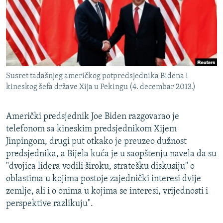
ISPRIČAJ MI
DNEVNO@RSE
SPECIJALI RSE
VIŠE OD NASLOVA
PRATITE NAS
Susret tadašnjeg američkog potpredsjednika Bidena i
GENOCID U SREBRENICI
kineskog šefa države Xija u Pekingu (4. decembar 2013.)
POPLAVE I KLIZIŠTA U BIH 2024.
Američki predsjednik Joe Biden razgovarao je
TV LIBERTY
Sve RFE/RL stranice
telefonom sa kineskim predsjednikom Xijem
POST SCRIPTUM
Jinpingom, drugi put otkako je preuzeo dužnost
MOJA EVROPA
predsjednika, a Bijela kuća je u saopštenju navela da su
"dvojica lidera vodili široku, stratešku diskusiju" o
TRI DECENIJE OD RATA U BIH
oblastima u kojima postoje zajednički interesi dvije
SVE KARTE DEJTONA
zemlje, ali i o onima u kojima se interesi, vrijednosti i
perspektive razlikuju".
NASTANAK I RASPAD JUGOSLAVIJE