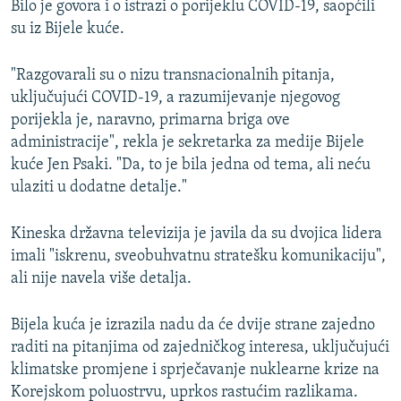
Bilo je govora i o istrazi o porijeklu COVID-19, saopćili
su iz Bijele kuće.
"Razgovarali su o nizu transnacionalnih pitanja,
uključujući COVID-19, a razumijevanje njegovog
porijekla je, naravno, primarna briga ove
administracije", rekla je sekretarka za medije Bijele
kuće Jen Psaki. "Da, to je bila jedna od tema, ali neću
ulaziti u dodatne detalje."
Kineska državna televizija je javila da su dvojica lidera
imali "iskrenu, sveobuhvatnu stratešku komunikaciju",
ali nije navela više detalja.
Bijela kuća je izrazila nadu da će dvije strane zajedno
raditi na pitanjima od zajedničkog interesa, uključujući
klimatske promjene i sprječavanje nuklearne krize na
Korejskom poluostrvu, uprkos rastućim razlikama.