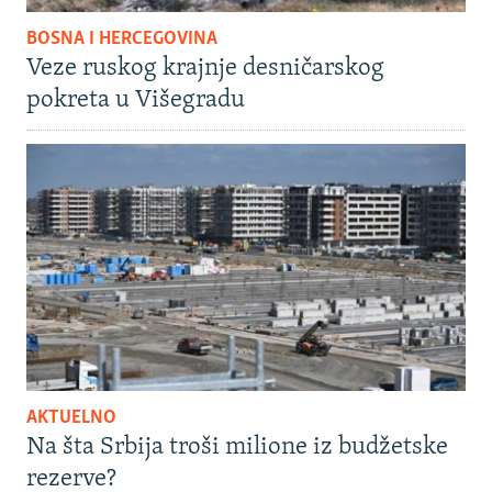
BOSNA I HERCEGOVINA
Veze ruskog krajnje desničarskog
pokreta u Višegradu
AKTUELNO
Na šta Srbija troši milione iz budžetske
rezerve?