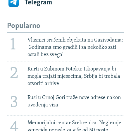
Telegram
Popularno
1
Vlasnici srušenih objekata na Gazivodama:
'Godinama smo gradili i za nekoliko sati
ostali bez svega'
2
Kurti u Zubinom Potoku: Iskopavanja bi
mogla trajati mjesecima, Srbija bi trebala
otvoriti arhive
3
Rusi u Crnoj Gori traže nove adrese nakon
uvođenja viza
4
Memorijalni centar Srebrenica: Negiranje
genocida poraslo za više od 50 posto