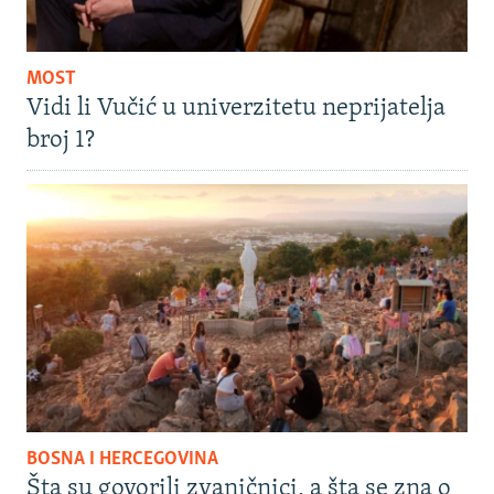
MOST
Vidi li Vučić u univerzitetu neprijatelja
broj 1?
BOSNA I HERCEGOVINA
Šta su govorili zvaničnici, a šta se zna o