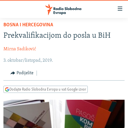
Dostupni
linkovi
Pređite
BOSNA I HERCEGOVINA
na
VIJESTI
Prekvalifikacijom do posla u BiH
glavni
BOSNA I HERCEGOVINA
sadržaj
Mirna Sadiković
SRBIJA
Pređite
na
3. oktobar/listopad, 2019.
KOSOVO
glavnu
CRNA GORA
navigaciju
Podijelite
Pređite
VIZUELNO
na
Dodajte Radio Slobodna Evropa u vaš Google izvor
PODCASTI
VIDEO
pretragu
RAT U UKRAJINI
FOTOGALERIJE
KINA NA BALKANU
INFOGRAFIKE
RSE PRIČE IZ SVIJETA