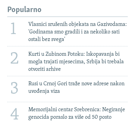
Popularno
1
Vlasnici srušenih objekata na Gazivodama:
'Godinama smo gradili i za nekoliko sati
ostali bez svega'
2
Kurti u Zubinom Potoku: Iskopavanja bi
mogla trajati mjesecima, Srbija bi trebala
otvoriti arhive
3
Rusi u Crnoj Gori traže nove adrese nakon
uvođenja viza
4
Memorijalni centar Srebrenica: Negiranje
genocida poraslo za više od 50 posto