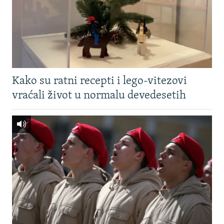
Kako su ratni recepti i lego-vitezovi
vraćali život u normalu devedesetih