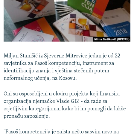
ISPRIČAJ MI
DNEVNO@RSE
SPECIJALI RSE
VIŠE OD NASLOVA
PRATITE NAS
GENOCID U SREBRENICI
Miljan Stanišić iz Sjeverne Mitrovice jedan je od 22
POPLAVE I KLIZIŠTA U BIH 2024.
savjetnika za Pasoš kompetenciju, instrument za
TV LIBERTY
identifikaciju znanja i vještina stečenih putem
Sve RFE/RL stranice
neformalnog učenja, na Kosovu.
POST SCRIPTUM
MOJA EVROPA
Oni su osposobljeni u okviru projekta koji finansira
organizacija njemačke Vlade GIZ - da rade sa
TRI DECENIJE OD RATA U BIH
osjetljivim kategorijama, kako bi im pomogli da lakše
SVE KARTE DEJTONA
pronađu zaposlenje.
NASTANAK I RASPAD JUGOSLAVIJE
''Pasoš kompetencija je zaista nešto sasvim novo na