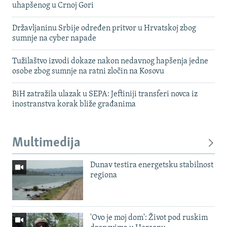
uhapšenog u Crnoj Gori
Državljaninu Srbije određen pritvor u Hrvatskoj zbog
sumnje na cyber napade
Tužilaštvo izvodi dokaze nakon nedavnog hapšenja jedne
osobe zbog sumnje na ratni zločin na Kosovu
BiH zatražila ulazak u SEPA: Jeftiniji transferi novca iz
inostranstva korak bliže građanima
Multimedija
Dunav testira energetsku stabilnost
regiona
'Ovo je moj dom': Život pod ruskim