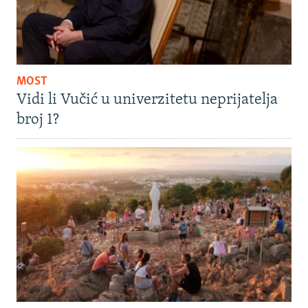
MOST
Vidi li Vučić u univerzitetu neprijatelja
broj 1?