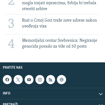
2
mogla trajati mjesecima, Srbija bi trebala
otvoriti arhive
3
Rusi u Crnoj Gori traže nove adrese nakon
uvođenja viza
4
Memorijalni centar Srebrenica: Negiranje
genocida poraslo za više od 50 posto
PRATITE NAS
INFO
PRETRAŽI