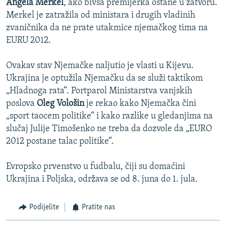
Angela Merkel
, ako bivša premijerka ostane u zatvoru.
Merkel je zatražila od ministara i drugih vladinih
zvaničnika da ne prate utakmice njemačkog tima na
EURU 2012.
Ovakav stav Njemačke naljutio je vlasti u Kijevu.
Ukrajina je optužila Njemačku da se služi taktikom
„Hladnoga rata“. Portparol Ministarstva vanjskih
poslova
Oleg Vološin
je rekao kako Njemačka čini
„sport taocem politike“ i kako razlike u gledanjima na
slučaj Julije Timošenko ne treba da dozvole da „EURO
2012 postane talac politike“.
Evropsko prvenstvo u fudbalu, čiji su domaćini
Ukrajina i Poljska, održava se od 8. juna do 1. jula.
Podijelite
Pratite nas