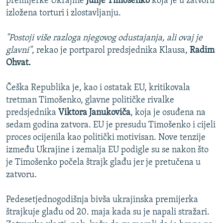
premijerke Ukrajine
Julije Timošenko
koja je u zatvoru
izložena torturi i zlostavljanju.
"Postoji više razloga njegovog odustajanja, ali ovaj je
glavni"
, rekao je portparol predsjednika Klausa,
Radim
Ohvat.
Češka Republika je, kao i ostatak EU, kritikovala
tretman Timošenko, glavne političke rivalke
predsjednika
Viktora Janukoviča
, koja je osuđena na
sedam godina zatvora. EU je presudu Timošenko i cijeli
proces ocijenila kao politički motivisan. Nove tenzije
između Ukrajine i zemalja EU podigle su se nakon što
je Timošenko počela štrajk glađu jer je pretučena u
zatvoru.
Pedesetjednogodišnja bivša ukrajinska premijerka
štrajkuje glađu od 20. maja kada su je napali stražari.