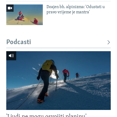
Doajen bh. alpinizma: 'Odustati u
pravo vrijeme je mantra'
Podcasti
'Ljudi ne mogu osvojiti planinu'