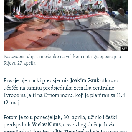
ISPRIČAJ MI
DNEVNO@RSE
SPECIJALI RSE
VIŠE OD NASLOVA
PRATITE NAS
GENOCID U SREBRENICI
Poštovaoci Julije Timošenko na velikom mitingu opozicije u
POPLAVE I KLIZIŠTA U BIH 2024.
Kijevu 27. aprila
TV LIBERTY
Sve RFE/RL stranice
POST SCRIPTUM
Prvo je njemački predsjednik
Joakim Gauk
otkazao
učešće na samitu predsjednika zemalja centralne
MOJA EVROPA
Evrope na Jalti na Crnom moru, koji je planiran za 11. i
TRI DECENIJE OD RATA U BIH
12. maj.
SVE KARTE DEJTONA
Potom je to u ponedjeljak, 30. aprila, učinio i češki
NASTANAK I RASPAD JUGOSLAVIJE
predsjednik
Vaclav Klaus
, a sve zbog slučaja bivše