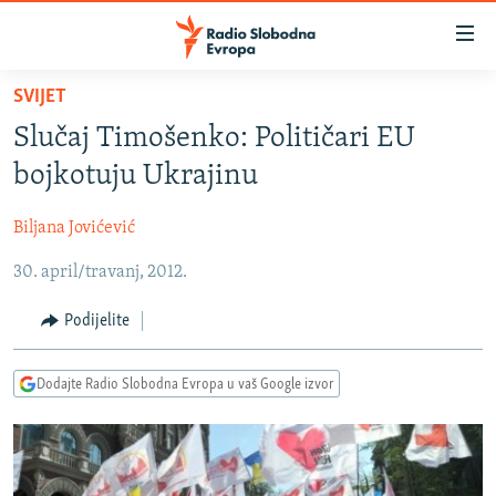
Dostupni
linkovi
Pređite
SVIJET
na
VIJESTI
Slučaj Timošenko: Političari EU
glavni
BOSNA I HERCEGOVINA
sadržaj
bojkotuju Ukrajinu
SRBIJA
Pređite
na
Biljana Jovićević
KOSOVO
glavnu
30. april/travanj, 2012.
CRNA GORA
navigaciju
Pređite
VIZUELNO
Podijelite
na
PODCASTI
VIDEO
pretragu
Dodajte Radio Slobodna Evropa u vaš Google izvor
RAT U UKRAJINI
FOTOGALERIJE
KINA NA BALKANU
INFOGRAFIKE
RSE PRIČE IZ SVIJETA