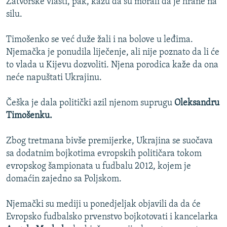
Zatvorske vlasti, pak, kažu da su morali da je hrane na
silu.
Timošenko se već duže žali i na bolove u leđima.
Njemačka je ponudila liječenje, ali nije poznato da li će
to vlada u Kijevu dozvoliti. Njena porodica kaže da ona
neće napuštati Ukrajinu.
Češka je dala politički azil njenom suprugu
Oleksandru
Timošenku.
Zbog tretmana bivše premijerke, Ukrajina se suočava
sa dodatnim bojkotima evropskih političara tokom
evropskog šampionata u fudbalu 2012, kojem je
domaćin zajedno sa Poljskom.
Njemački su mediji u ponedjeljak objavili da da će
Evropsko fudbalsko prvenstvo bojkotovati i kancelarka