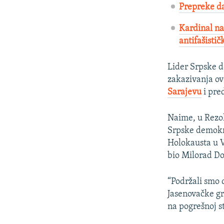
Prepreke da
Kardinal na 
antifašistič
Lider Srpske d
zakazivanja o
Sarajevu
i pre
Naime, u Rezol
Srpske demokr
Holokausta u V
bio Milorad Do
“Podržali smo 
Jasenovačke gr
na pogrešnoj st