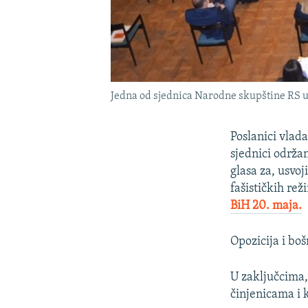
Jedna od sjednica Narodne skupštine RS 
Poslanici vlad
sjednici održa
glasa za, usvoj
fašističkih rež
BiH 20. maja.
Opozicija i boš
U zaključcima,
činjenicama i 