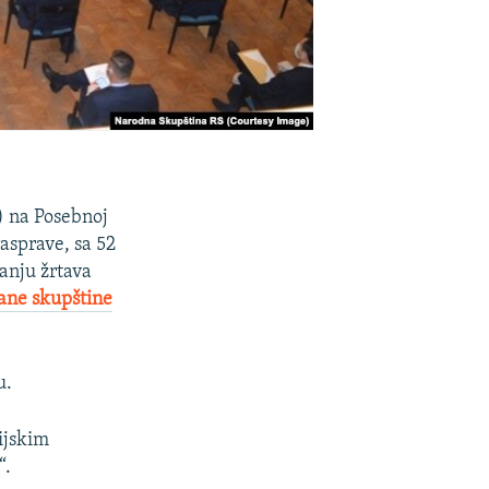
) na Posebnoj
asprave, sa 52
vanju žrtava
ane skupštine
u.
ijskim
“.