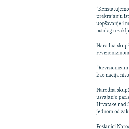
"Konstatujemo
prekrajanju ist
uopšavanje i m
ostalog u zakl
Narodna skupšt
revizionizmom
“Revizionizam 
kao nacija nisu
Narodna skupšt
usvajanje parl
Hrvatske nad S
jednom od zak
Poslanici Narod