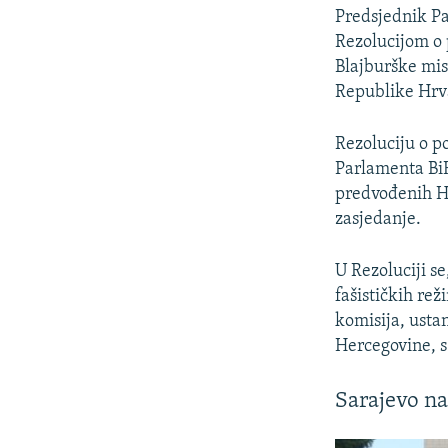
Predsjednik Pa
Rezolucijom o 
Blajburške mise
Republike Hrva
Rezoluciju o po
Parlamenta BiH
predvođenih H
zasjedanje.
U Rezoluciji se
fašističkih rež
komisija, usta
Hercegovine, s
Sarajevo na