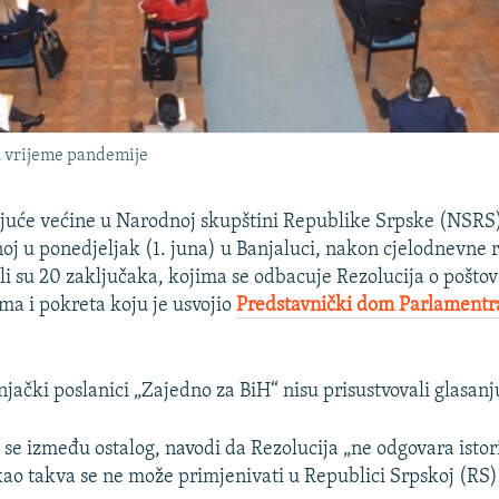
u vrijeme pandemije
ajuće većine u Narodnoj skupštini Republike Srpske (NSRS
noj u ponedjeljak (1. juna) u Banjaluci, nakon cjelodnevne r
ili su 20 zaključaka, kojima se odbacuje Rezolucija o pošto
ima i pokreta koju je usvojio
P
redstavnički dom Parlamentr
njački poslanici „Zajedno za BiH“ nisu prisustvovali glasanj
 se između ostalog, navodi da Rezolucija „ne odgovara istor
kao takva se ne može primjenivati u Republici Srpskoj (RS)