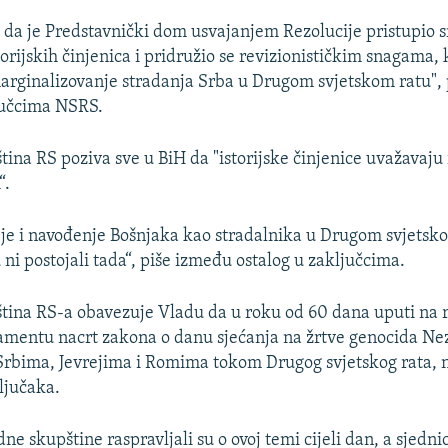
 da je Predstavnički dom usvajanjem Rezolucije pristupio
orijskih činjenica i pridružio se revizionističkim snagama, k
arginalizovanje stradanja Srba u Drugom svjetskom ratu",
jučcima NSRS.
ina RS poziva sve u BiH da "istorijske činjenice uvažavaju 
“.
je i navođenje Bošnjaka kao stradalnika u Drugom svjetsko
 ni postojali tada“, piše između ostalog u zaključcima.
ina RS-a obavezuje Vladu da u roku od 60 dana uputi na 
amentu nacrt zakona o danu sjećanja na žrtve genocida Ne
rbima, Jevrejima i Romima tokom Drugog svjetskog rata, n
ljučaka.
ne skupštine raspravljali su o ovoj temi cijeli dan, a sjedn