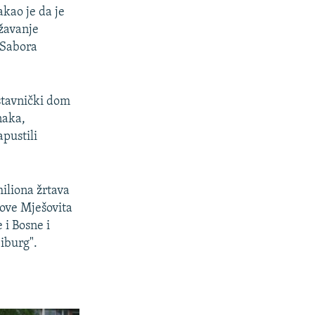
kao je da je
ržavanje
e Sabora
dstavnički dom
naka,
pustili
miliona žrtava
zove Mješovita
 i Bosne i
iburg".