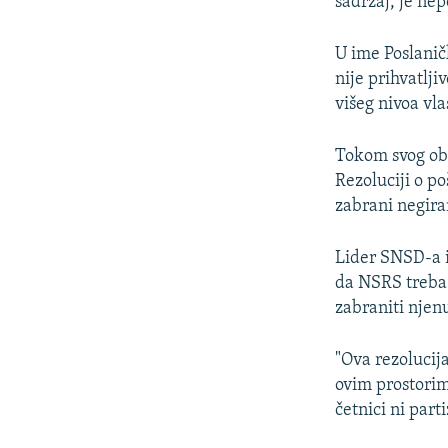
sadržaj, je nep
U ime Poslanič
nije prihvatlji
višeg nivoa vl
Tokom svog obr
Rezoluciji o po
zabrani negira
Lider SNSD-a i
da NSRS treba 
zabraniti nje
"Ova rezolucija
ovim prostorim
četnici ni part