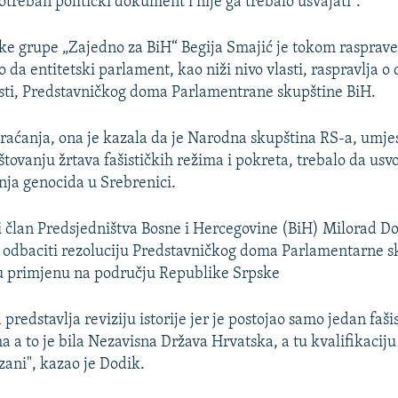
otreban politički dokument i nije ga trebalo usvajati".
ke grupe „Zajedno za BiH“ Begija Smajić je tokom rasprave
vo da entitetski parlament, kao niži nivo vlasti, raspravlja
asti, Predstavničkog doma Parlamentrane skupštine BiH.
aćanja, ona je kazala da je Narodna skupština RS-a, umjes
štovanju žrtava fašističkih režima i pokreta, trebalo da usvo
nja genocida u Srebrenici.
 član Predsjedništva Bosne i Hercegovine (BiH) Milorad Do
odbaciti rezoluciju Predstavničkog doma Parlamentarne sk
nu primjenu na području Republike Srpske
 predstavlja reviziju istorije jer je postojao samo jedan faši
a a to je bila Nezavisna Država Hrvatska, a tu kvalifikacij
izani", kazao je Dodik.