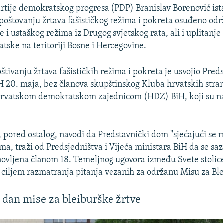
rtije demokratskog progresa (PDP) Branislav Borenović ista
poštovanju žrtava fašističkog režima i pokreta osuđeno od
 i ustaškog režima iz Drugog svjetskog rata, ali i uplitanj
tske na teritoriji Bosne i Hercegovine.
štivanju žrtava fašističkih režima i pokreta je usvojio Pre
 20. maja, bez članova skupštinskog Kluba hrvatskih stra
rvatskom demokratskom zajednicom (HDZ) BiH, koji su na
, pored ostalog, navodi da Predstavnički dom "sjećajući se 
ima, traži od Predsjedništva i Vijeća ministara BiH da se sa
novljena člаnom 18. Temeljnog ugovora između Svete stolice
 ciljem razmatranja pitanja vezanih za održanu Misu za Ble
 dan mise za bleiburške žrtve