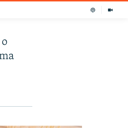
 o
ima