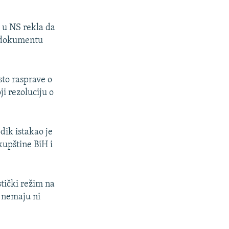
 u NS rekla da
 o dokumentu
to rasprave o
ji rezoluciju o
dik istakao je
upštine BiH i
stički režim na
u nemaju ni