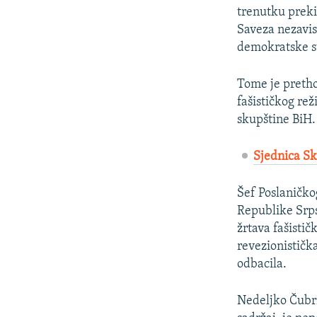
trenutku preki
Saveza nezavis
demokratske s
Tome je pretho
fašističkog re
skupštine BiH.
Sjednica Sk
Šef Poslaničko
Republike Srps
žrtava fašisti
revezionistička
odbacila.
Nedeljko Čubri