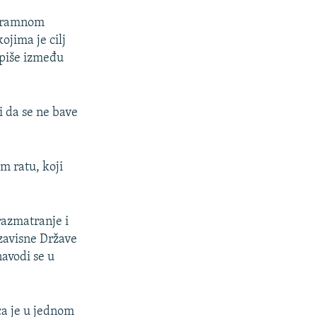
 sramnom
ojima je cilj
 piše između
i da se ne bave
m ratu, koji
razmatranje i
zavisne Države
avodi se u
ica je u jednom