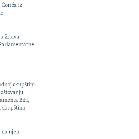
 Ćorića iz
ke
ju žrtava
m Parlamentarne
dnoj skupštini
poštovanju
rlamenta BiH,
a skupština
 na njen