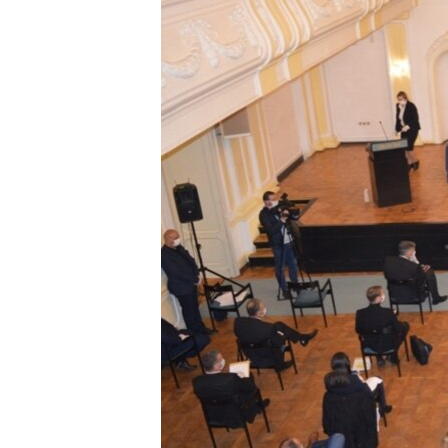
ISPRIČAJ MI
DNEVNO@RSE
SPECIJALI RSE
VIŠE OD NASLOVA
GENOCID U SREBRENICI
POPLAVE I KLIZIŠTA U BIH 2024.
TV LIBERTY
POST SCRIPTUM
MOJA EVROPA
TRI DECENIJE OD RATA U BIH
SVE KARTE DEJTONA
NASTANAK I RASPAD JUGOSLAVIJE