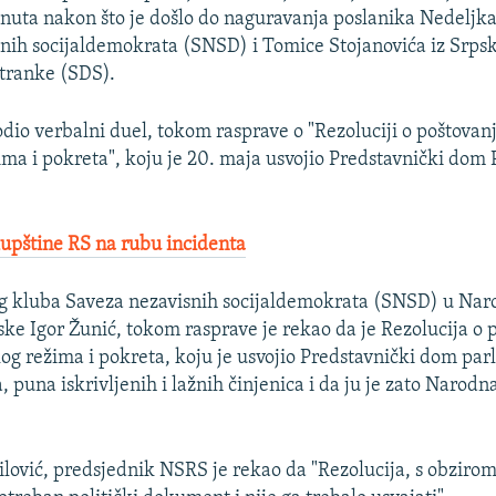
nuta nakon što je došlo do naguravanja poslanika Nedeljka
nih socijaldemokrata (SNSD) i Tomice Stojanovića iz Srps
tranke (SDS).
dio verbalni duel, tokom rasprave o "Rezoluciji o poštovan
žima i pokreta", koju je 20. maja usvojio Predstavnički do
upštine RS na rubu incidenta
g kluba Saveza nezavisnih socijaldemokrata (SNSD) u Naro
ke Igor Žunić, tokom rasprave je rekao da je Rezolucija o 
čkog režima i pokreta, koju je usvojio Predstavnički dom pa
, puna iskrivljenih i lažnih činjenica i da ju je zato Narodn
lović, predsjednik NSRS je rekao da "Rezolucija, s obzirom