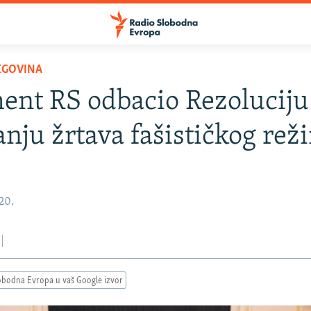
EGOVINA
ent RS odbacio Rezoluciju
anju žrtava fašističkog rež
020.
obodna Evropa u vaš Google izvor