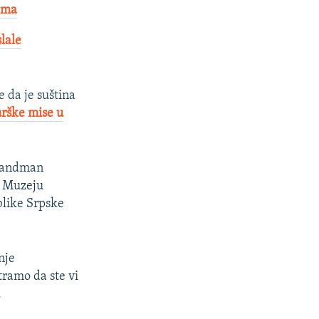
izma
lale
 da je suština
urške mise u
amandman
e Muzeju
blike Srpske
nje
tramo da ste vi
.