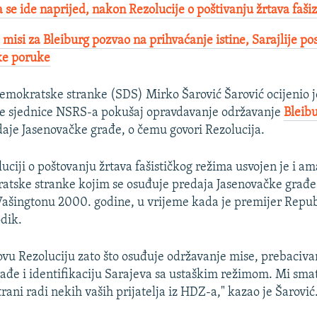
 se ide naprijed, nakon Rezolucije o poštivanju žrtava faš
misi za Bleiburg pozvao na prihvaćanje istine, Sarajlije pos
ke poruke​
emokratske stranke (SDS) Mirko Šarović Šarović ocijenio je
ve sjednice NSRS-a pokušaj opravdavanje održavanje
Bleib
daje Jasenovačke građe, o čemu govori Rezolucija.
uciji o poštovanju žrtava fašističkog režima usvojen je i 
atske stranke kojim se osuđuje predaja Jasenovačke građ
ašingtonu 2000. godine, u vrijeme kada je premijer Repu
dik.
ovu Rezoluciju zato što osuđuje održavanje mise, prebaciva
ađe i identifikaciju Sarajeva sa ustaškim režimom. Mi sma
rani radi nekih vaših prijatelja iz HDZ-a," kazao je Šarović