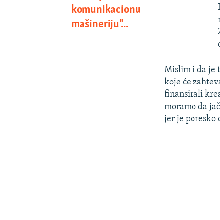
komunikacionu
mašineriju"...
Mislim i da je
koje će zahtev
finansirali kr
moramo da jača
jer je poresko 