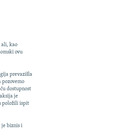
ali, kao
onomski ovu
gija prevazišla
da pozovemo
eću dostupnost
aksija je
položili ispit
je biznis i