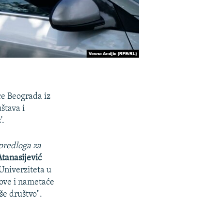
ce Beograda iz
štava i
'.
predloga za
Atanasijević
niverziteta u
zove i nametaće
še društvo".