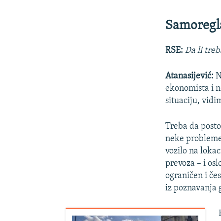
Samoregla
RSE:
Da li tre
Atanasijević:
N
ekonomista i n
situaciju, vid
Treba da posto
neke probleme 
vozilo na loka
prevoza – i osl
ograničen i čes
iz poznavanja