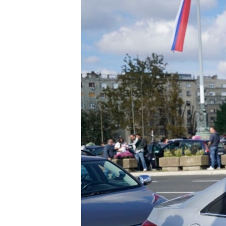
ISPRIČAJ MI
DNEVNO@RSE
SPECIJALI RSE
VIŠE OD NASLOVA
GENOCID U SREBRENICI
POPLAVE I KLIZIŠTA U BIH 2024.
TV LIBERTY
POST SCRIPTUM
MOJA EVROPA
TRI DECENIJE OD RATA U BIH
SVE KARTE DEJTONA
NASTANAK I RASPAD JUGOSLAVIJE