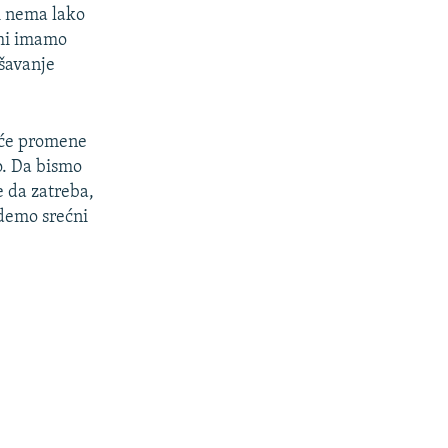
i nema lako
 mi imamo
ešavanje
taće promene
o. Da bismo
e da zatreba,
udemo srećni