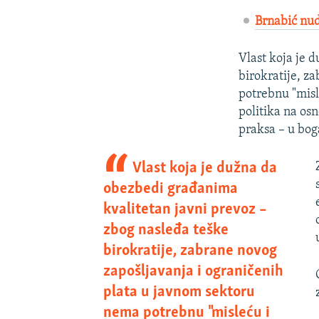
Brnabić nudi
Vlast koja je 
birokratije, z
potrebnu "misl
politika na osn
praksa – u bog
Vlast koja je dužna da
obezbedi građanima
kvalitetan javni prevoz –
zbog nasleđa teške
birokratije, zabrane novog
zapošljavanja i ograničenih
plata u javnom sektoru
nema potrebnu "misleću i