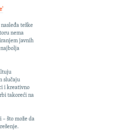
e'
 nasleđa teške
ktoru nema
niranjem javnih
 najbolja
ltuju
m slučaju
i i kreativno
rbi takoreći na
i – što može da
 rešenje.