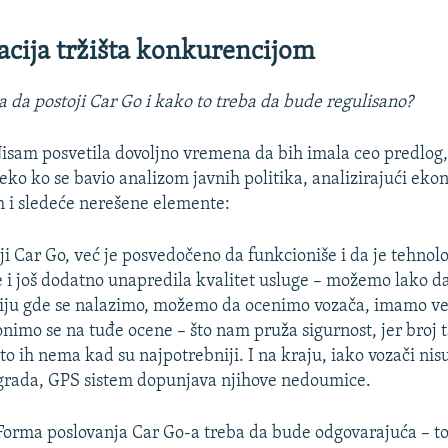
cija tržišta konkurencijom
ba da postoji Car Go i kako to treba da bude regulisano?
isam posvetila dovoljno vremena da bih imala ceo predlog, 
eko ko se bavio analizom javnih politika, analizirajući ek
im i sledeće nerešene elemente:
ji Car Go, već je posvedočeno da funkcioniše i da je tehnolo
i još dodatno unapredila kvalitet usluge – možemo lako 
ciju gde se nalazimo, možemo da ocenimo vozača, imamo v
onimo se na tuđe ocene – što nam pruža sigurnost, jer broj t
to ih nema kad su najpotrebniji. I na kraju, iako vozači nisu 
 grada, GPS sistem dopunjava njihove nedoumice.
Forma poslovanja Car Go-a treba da bude odgovarajuća – to 