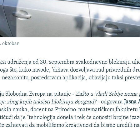
4. oktobar
aksi udruženja od 30. septembra svakodnevno blokiraju uli
toga što, kako navode, 'država dozvoljava rad privrednih dru
 nezakonito, posredstvom aplikacija, obavljaju taksi prevoz
ja Slobodna Evropa na pitanje -
Zašto u Vladi Srbije nema 
ja zbog kojih taksisti blokiraju Beograd?
- odgovara
Jasna 
skih nauka, docent na Prirodno-matematičkom fakultetu U
ičući da je "tehnologija donela i tek će donositi brojne iza
e zahtevati da mobilišemo kreativnost da bismo uredili na