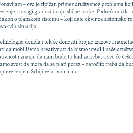
Ponavljam – ovo je tipičan primer društvenog problema koj
rešenje i mnogi gradovi imaju slične muke. Podsećam i da
Zakon o planskom sistemu – koji daje okvir za sistemsko r
ovakvih situacija.
 tehnologija donela i tek će donositi brojne izazove i name
ati da mobilišemo kreativnost da bismo uredili naše društv
eativnost i znanje da nam bude tu kad zatreba, a sve će češć
mo svest da mora da se plati porez – naročito treba da b
opterećenje u Srbiji relativno malo.