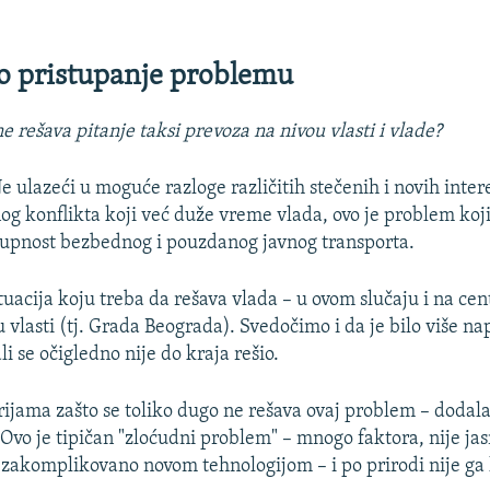
o pristupanje problemu
ne rešava pitanje taksi prevoza na nivou vlasti i vlade?
e ulazeći u moguće razloge različitih stečenih i novih inte
nog konflikta koji već duže vreme vlada, ovo je problem koji
tupnost bezbednog i pouzdanog javnog transporta.
ituacija koju treba da rešava vlada – u ovom slučaju i na ce
 vlasti (tj. Grada Beograda). Svedočimo i da je bilo više na
li se očigledno nije do kraja rešio.
rijama zašto se toliko dugo ne rešava ovaj problem – dodala
Ovo je tipičan "zloćudni problem" – mnogo faktora, nije jasn
 zakomplikovano novom tehnologijom – i po prirodi nije ga l