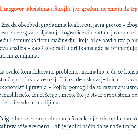
 razgovor taksistima u štrajku jer 'građani ne smeju da trp
dužna da obezbedi građanima kvalitetan javni prevoz – zbog
abrane novog zapošljavanja i ograničenih plata u javnom se
eću i komunikacionu mašineriju" koja bi se bavila tzv. pla
ovu analiza – kao što se radi u prilikama gde se primenjuje
atijim zemljama.
Za ovako komplikovane probleme, normalno je da se konsu
stručnjaci, čak da se uključi i akademska zajednica – u ovo
ekonomisti i pravnici – koji bi pomogli da se razumeju uzroc
osmislili neko fer rešenje umesto što je stvar prepuštena bo
ulici – i ovako u medijima.
Očigledno se ovom problemu još uvek nije pristupilo plansk
zahteva više vremena – ali je jedini način da se nađe trajno