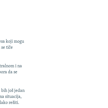
resa koji mogu
 se tiče
ntralnom i na
pora da se
 bih još jedan
a situacija,
ako rešiti.