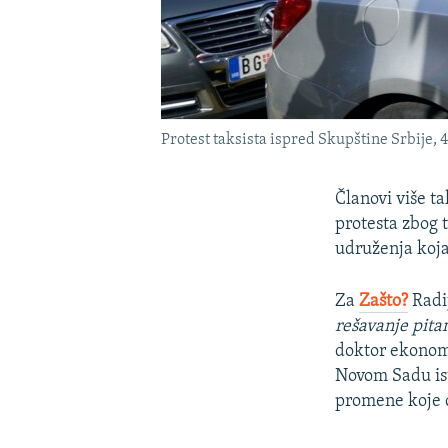
Protest taksista ispred Skupštine Srbije, 
Članovi više t
protesta zbog 
udruženja koja
Za
Zašto?
Radi
rešavanje pitan
doktor ekonom
Novom Sadu ist
promene koje ć