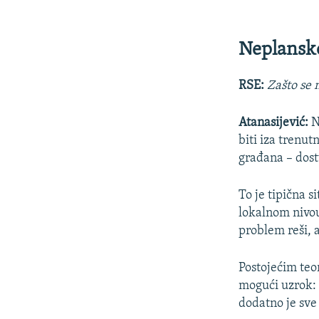
Neplansk
RSE:
Zašto se 
Atanasijević:
N
biti iza trenut
građana – dos
To je tipična s
lokalnom nivou
problem reši, a
Postojećim teo
mogući uzrok: 
dodatno je sve