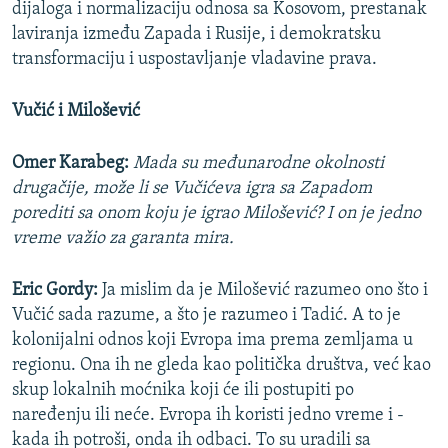
dijaloga i normalizaciju odnosa sa Kosovom, prestanak
laviranja između Zapada i Rusije, i demokratsku
transformaciju i uspostavljanje vladavine prava.
Vučić i Milošević
Omer Karabeg:
Mada su međunarodne okolnosti
drugačije, može li se Vučićeva igra sa Zapadom
porediti sa onom koju je igrao Milošević? I on je jedno
vreme važio za garanta mira.
Eric Gordy:
Ja mislim da je Milošević razumeo ono što i
Vučić sada razume, a što je razumeo i Tadić. A to je
kolonijalni odnos koji Evropa ima prema zemljama u
regionu. Ona ih ne gleda kao politička društva, već kao
skup lokalnih moćnika koji će ili postupiti po
naređenju ili neće. Evropa ih koristi jedno vreme i -
kada ih potroši, onda ih odbaci. To su uradili sa