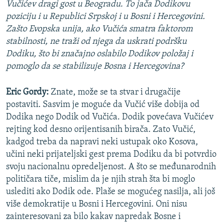
Vučićev dragi gost u Beogradu. To jača Dodikovu
poziciju i u Republici Srpskoj i u Bosni i Hercegovini.
Zašto Evopska unija, ako Vučića smatra faktorom
stabilnosti, ne traži od njega da uskrati podršku
Dodiku, što bi značajno oslabilo Dodikov položaj i
pomoglo da se stabilizuje Bosna i Hercegovina?
Eric Gordy:
Znate, može se ta stvar i drugačije
postaviti. Sasvim je moguće da Vučić više dobija od
Dodika nego Dodik od Vučića. Dodik povećava Vučićev
rejting kod desno orijentisanih birača. Zato Vučić,
kadgod treba da napravi neki ustupak oko Kosova,
učini neki prijateljski gest prema Dodiku da bi potvrdio
svoju nacionalnu opredeljenost. A što se međunarodnih
političara tiče, mislim da je njih strah šta bi moglo
uslediti ako Dodik ode. Plaše se mogućeg nasilja, ali još
više demokratije u Bosni i Hercegovini. Oni nisu
zainteresovani za bilo kakav napredak Bosne i