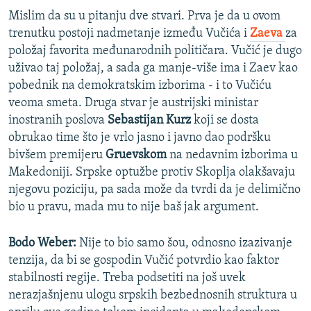
Mislim da su u pitanju dve stvari. Prva je da u ovom
trenutku postoji nadmetanje između Vučića i
Zaeva
za
položaj favorita međunarodnih političara. Vučić je dugo
uživao taj položaj, a sada ga manje-više ima i Zaev kao
pobednik na demokratskim izborima - i to Vučiću
veoma smeta. Druga stvar je austrijski ministar
inostranih poslova
Sebastijan Kurz
koji se dosta
obrukao time što je vrlo jasno i javno dao podršku
bivšem premijeru
Gruevskom
na nedavnim izborima u
Makedoniji. Srpske optužbe protiv Skoplja olakšavaju
njegovu poziciju, pa sada može da tvrdi da je delimično
bio u pravu, mada mu to nije baš jak argument.
Bodo Weber:
Nije to bio samo šou, odnosno izazivanje
tenzija, da bi se gospodin Vučić potvrdio kao faktor
stabilnosti regije. Treba podsetiti na još uvek
nerazjašnjenu ulogu srpskih bezbednosnih struktura u