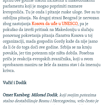
aprilu ove godine tokom incidenta u makedonskom
parlamentu koji je mogao poprimiti razmere
kvroprolića. Tu je onda i pitanje ruske uloge. Sve su to
ozbiljna pitanja. Na drugoj strani Beograd je nervozan
zbog nastojanja
Kosova da uđe u UNESCO
, pa je
pokušao da izvrši pritisak na Makedoniju u slučaju
ponovnog pokretanja pitanja članstva Kosova u toj
organizaciji, mada gospodin Gordy kaže da nije jasno
da li će do toga doći ove godine. Srbija se na kraju
povukla, jer tim potezom nije ništa dobila. Posebna
priča je reakcija evropskih zvaničnika, koji u svom
oprobanom maniru ne žele da zazmu stav i da imenuju
krivca.
Vučić i Dodik
Omer Karabeg:
Milorad Dodik
, koji svojim potezima
stalno destabilizuje Bosnu i Hercegovinu, vrlo često je