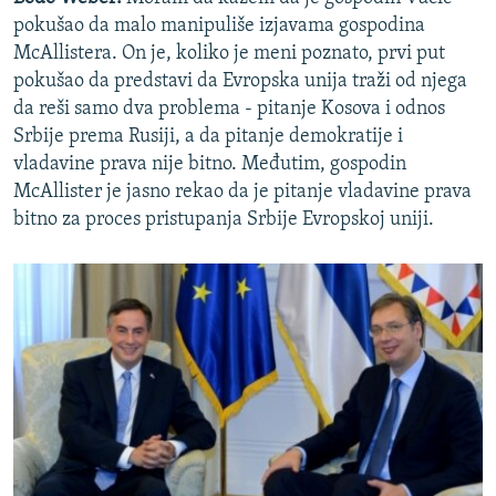
pokušao da malo manipuliše izjavama gospodina
McAllistera. On je, koliko je meni poznato, prvi put
pokušao da predstavi da Evropska unija traži od njega
da reši samo dva problema - pitanje Kosova i odnos
Srbije prema Rusiji, a da pitanje demokratije i
vladavine prava nije bitno. Međutim, gospodin
McAllister je jasno rekao da je pitanje vladavine prava
bitno za proces pristupanja Srbije Evropskoj uniji.