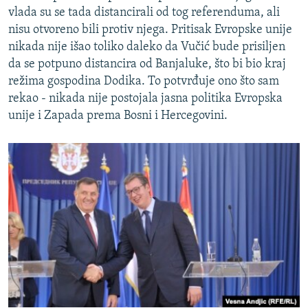
vlada su se tada distancirali od tog referenduma, ali
nisu otvoreno bili protiv njega. Pritisak Evropske unije
nikada nije išao toliko daleko da Vučić bude prisiljen
da se potpuno distancira od Banjaluke, što bi bio kraj
režima gospodina Dodika. To potvrđuje ono što sam
rekao - nikada nije postojala jasna politika Evropska
unije i Zapada prema Bosni i Hercegovini.