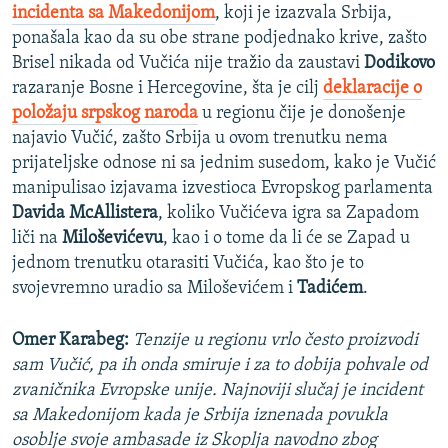
incidenta sa Makedonijom
, koji je izazvala Srbija,
ponašala kao da su obe strane podjednako krive, zašto
Brisel nikada od Vučića nije tražio da zaustavi
Dodikovo
razaranje Bosne i Hercegovine, šta je cilj
deklaracije o
položaju srpskog naroda
u regionu čije je donošenje
najavio Vučić, zašto Srbija u ovom trenutku nema
prijateljske odnose ni sa jednim susedom, kako je Vučić
manipulisao izjavama izvestioca Evropskog parlamenta
Davida McAllistera
, koliko Vučićeva igra sa Zapadom
liči na
Miloševićevu
, kao i o tome da li će se Zapad u
jednom trenutku otarasiti Vučića, kao što je to
svojevremno uradio sa Miloševićem i
Tadićem
.
Omer Karabeg:
Tenzije u regionu vrlo često proizvodi
sam Vučić, pa ih onda smiruje i za to dobija pohvale od
zvaničnika Evropske unije. Najnoviji slučaj je incident
sa Makedonijom kada je Srbija iznenada povukla
osoblje svoje ambasade iz Skoplja navodno zbog