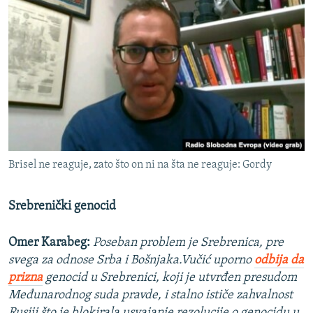
Brisel ne reaguje, zato što on ni na šta ne reaguje: Gordy
Srebrenički genocid
Omer Karabeg:
Poseban problem je Srebrenica, pre
svega za odnose Srba i Bošnjaka.Vučić uporno
odbija da
prizna
genocid u Srebrenici, koji je utvrđen presudom
Međunarodnog suda pravde, i stalno ističe zahvalnost
Rusiji što je blokirala usvajanje rezolucije o genocidu u