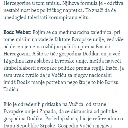
Hercegovine u tom smislu. Njihova formula je - održiva
nestabilnost bez političkog napretka. To znači da će
unedogled tolerisati korumpiranu elitu.
Bodo Weber:
Bojim se da međunarodna zajednica, pri
tome mislim na vodeće faktore Evropske unije, već više
od decenije nema ozbiljnu politiku prema Bosni i
Hercegovini. A što se tiče gospodina Dodika, on je već
12 godina izraz slabosti Evropske unije, možda najveći
simbol slabosti evropske politike prema regiji. Inače, ja
sam uvek tvrdio da je Vučiću za njegov nacionalni
imidž Dodik manje potreban nego što je to bio Borisu
Tadiću.
Bilo je određenih pritisaka na Vučića, od strane
Evropske unije i Zapada, da se distancira od politike
gospodina Dodika. Poslednji slučaj bio je referendum o
Danu Republike Srpske. Gospodin Vučić i njegova