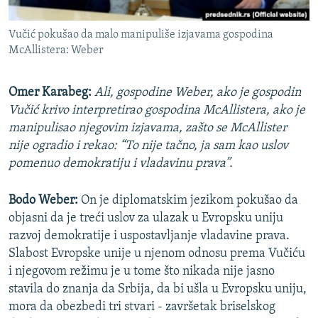
Vučić pokušao da malo manipuliše izjavama gospodina
McAllistera: Weber
Omer Karabeg:
Ali, gospodine Weber, ako je gospodin
Vučić krivo interpretirao gospodina McAllistera, ako je
manipulisao njegovim izjavama, zašto se McAllister
nije ogradio i rekao: “To nije tačno, ja sam kao uslov
pomenuo demokratiju i vladavinu prava”.
Bodo Weber:
On je diplomatskim jezikom pokušao da
objasni da je treći uslov za ulazak u Evropsku uniju
razvoj demokratije i uspostavljanje vladavine prava.
Slabost Evropske unije u njenom odnosu prema Vučiću
i njegovom režimu je u tome što nikada nije jasno
stavila do znanja da Srbija, da bi ušla u Evropsku uniju,
mora da obezbedi tri stvari - završetak briselskog