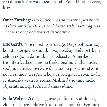
će i danas Vučićeva uloga rasti što Zapad bude u većoj
krizi.
Omer Karabeg:
U zaključku, da se vratimo pitanju iz
naslova emisije. Da li je Vučić stub stabilnosti regiona
ili je više onaj koji izaziva incidente?
Eric Gordy:
Nije ni jedno, ni drugo. On je političar koji
koristi istorijski trenutak i svoj položaj. Sada je trka u
celom regionu da se iskoristi odsustvo Amerike u
trenutku kada ona nema funkcionalnu vladu i jasnu
spoljnu politiku. Svi žure da zauzmu pozicije i stvore
novu realnost u regionu koja će biti gotova stvar kada
se Amerika vrati na scenu. Mislim da se time može
objasniti mnogo toga što danas vidimo.
Bodo Weber:
Vučić je sigurno jak faktor stabilnosti,
gledano iz perspektive kratkoročne politike Evropske