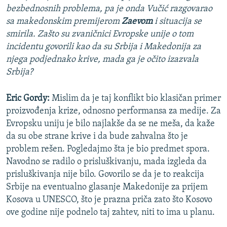
bezbednosnih problema, pa je onda Vučić razgovarao
sa makedonskim premijerom
Zaevom
i situacija se
smirila. Zašto su zvaničnici Evropske unije o tom
incidentu govorili kao da su Srbija i Makedonija za
njega podjednako krive, mada ga je očito izazvala
Srbija?
Eric Gordy:
Mislim da je taj konflikt bio klasičan primer
proizvođenja krize, odnosno performansa za medije. Za
Evropsku uniju je bilo najlakše da se ne meša, da kaže
da su obe strane krive i da bude zahvalna što je
problem rešen. Pogledajmo šta je bio predmet spora.
Navodno se radilo o prisluškivanju, mada izgleda da
prisluškivanja nije bilo. Govorilo se da je to reakcija
Srbije na eventualno glasanje Makedonije za prijem
Kosova u UNESCO, što je prazna priča zato što Kosovo
ove godine nije podnelo taj zahtev, niti to ima u planu.