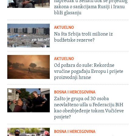
napredak u Senatu dok se prijedlog
zakona o sankcijama Rusiji i Iranu
bliži glasanju
AKTUELNO
Na šta Srbija troši milione iz
budžetske rezerve?
AKTUELNO
Od požara do suše: Rekordne
vrućine pogađaju Evropu i prijete
proizvodnji hrane
BOSNA I HERCEGOVINA
Zašto je grupa od 30 osoba
neovlašteno ušla u Federaciju BiH
kao obezbjeđenje tokom Vučićeve
posjete?
BOSNA I HERCEGOVINA