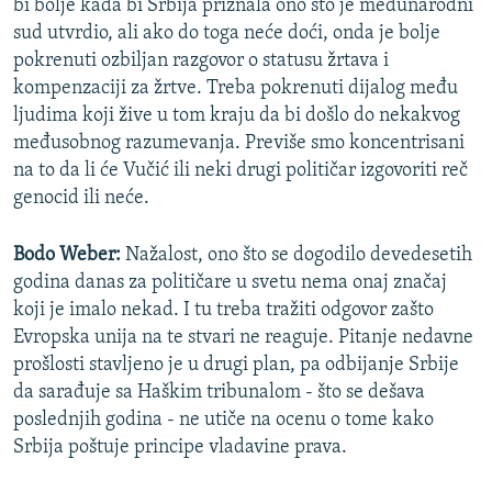
bi bolje kada bi Srbija priznala ono što je međunarodni
sud utvrdio, ali ako do toga neće doći, onda je bolje
pokrenuti ozbiljan razgovor o statusu žrtava i
kompenzaciji za žrtve. Treba pokrenuti dijalog među
ljudima koji žive u tom kraju da bi došlo do nekakvog
međusobnog razumevanja. Previše smo koncentrisani
na to da li će Vučić ili neki drugi političar izgovoriti reč
genocid ili neće.
Bodo Weber:
Nažalost, ono što se dogodilo devedesetih
godina danas za političare u svetu nema onaj značaj
koji je imalo nekad. I tu treba tražiti odgovor zašto
Evropska unija na te stvari ne reaguje. Pitanje nedavne
prošlosti stavljeno je u drugi plan, pa odbijanje Srbije
da sarađuje sa Haškim tribunalom - što se dešava
poslednjih godina - ne utiče na ocenu o tome kako
Srbija poštuje principe vladavine prava.