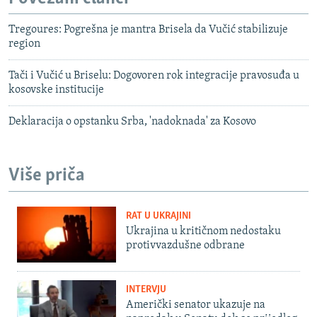
Tregoures: Pogrešna je mantra Brisela da Vučić stabilizuje
region
Tači i Vučić u Briselu: Dogovoren rok integracije pravosuđa u
kosovske institucije
Deklaracija o opstanku Srba, 'nadoknada' za Kosovo
Više priča
RAT U UKRAJINI
Ukrajina u kritičnom nedostaku
protivvazdušne odbrane
INTERVJU
Američki senator ukazuje na