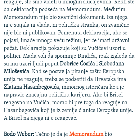
reaguje, što smo videli u mnogim slučajevima. Rekli ste
da deklaracija podseća na Memorandum. Međutim,
Memorandum nije bio zvanični dokument. Iza njega
nije stajala ni vlada, ni politička stranka, on zvanično
nije bio ni publikovan. Pomenuta deklaracija, ako se
pojavi, imaće mnogo veću težinu, jer će imati državni
pečat. Deklaracija pokazuje koji su Vučićevi uzori u
politici. Mada voli da spominje Đinđića, ipak izgleda da
su mu uzori ljudi poput
Dobrice Ćosića
i
Slobodana
Miloševića
. Kad se postavlja pitanje zašto Evropska
unija ne reaguje, treba se podsetiti da Hrvatska ima
Zlatana Hasanbegovića
, minornog istoričara koji je
napravio značajnu političku karijeru. Ako bi Brisel
reagovao na Vučića, morao bi pre toga da reaguje na
Hasanbegovića koji je iz zemlje članice Evropske unije.
A Brisel na njega nije reagovao.
Bodo Weber:
Tačno je da je
Memorandum
bio