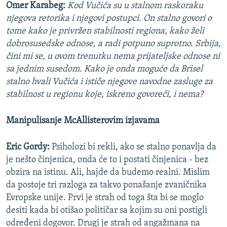
Omer Karabeg:
Kod Vučića su u stalnom raskoraku
njegova retorika i njegovi postupci. On stalno govori o
tome kako je privržen stabilnosti regiona, kako želi
dobrosusedske odnose, a radi potpuno suprotno. Srbija,
čini mi se, u ovom trenutku nema prijateljske odnose ni
sa jednim susedom. Kako je onda moguće da Brisel
stalno hvali Vučića i ističe njegove navodne zasluge za
stabilnost u regionu koje, iskreno govoreći, i nema?
Manipulisanje McAllisterovim izjavama
Eric Gordy:
Psiholozi bi rekli, ako se stalno ponavlja da
je nešto činjenica, onda će to i postati činjenica - bez
obzira na istinu. Ali, hajde da budemo realni. Mislim
da postoje tri razloga za takvo ponašanje zvaničnika
Evropske unije. Prvi je strah od toga šta bi se moglo
desiti kada bi otišao političar sa kojim su oni postigli
određeni dogovor. Drugi je strah od angažmana na