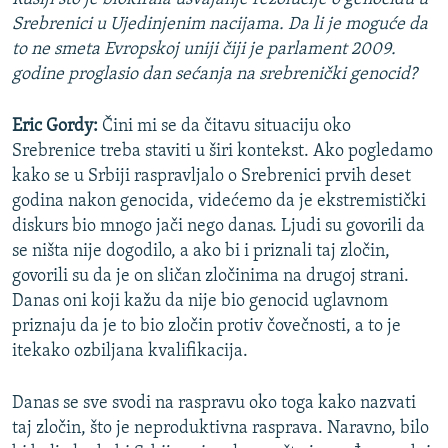
Srebrenici u Ujedinjenim nacijama. Da li je moguće da
to ne smeta Evropskoj uniji čiji je parlament 2009.
godine proglasio dan sećanja na srebrenički genocid?
Eric Gordy:
Čini mi se da čitavu situaciju oko
Srebrenice treba staviti u širi kontekst. Ako pogledamo
kako se u Srbiji raspravljalo o Srebrenici prvih deset
godina nakon genocida, videćemo da je ekstremistički
diskurs bio mnogo jači nego danas. Ljudi su govorili da
se ništa nije dogodilo, a ako bi i priznali taj zločin,
govorili su da je on sličan zločinima na drugoj strani.
Danas oni koji kažu da nije bio genocid uglavnom
priznaju da je to bio zločin protiv čovečnosti, a to je
itekako ozbiljana kvalifikacija.
Danas se sve svodi na raspravu oko toga kako nazvati
taj zločin, što je neproduktivna rasprava. Naravno, bilo