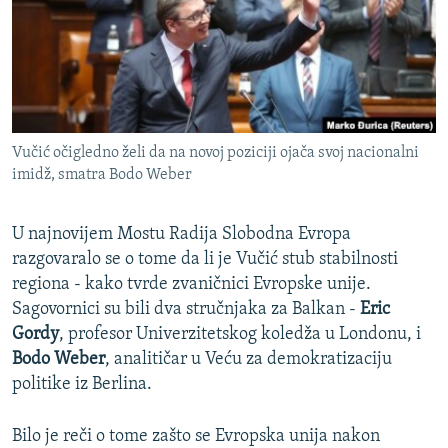
ISPRIČAJ MI
DNEVNO@RSE
SPECIJALI RSE
VIŠE OD NASLOVA
PRATITE NAS
Vučić očigledno želi da na novoj poziciji ojača svoj nacionalni
GENOCID U SREBRENICI
imidž, smatra Bodo Weber
POPLAVE I KLIZIŠTA U BIH 2024.
U najnovijem Mostu Radija Slobodna Evropa
TV LIBERTY
Sve RFE/RL stranice
razgovaralo se o tome da li je Vučić stub stabilnosti
POST SCRIPTUM
regiona - kako tvrde zvaničnici Evropske unije.
MOJA EVROPA
Sagovornici su bili dva stručnjaka za Balkan -
Eric
Gordy
, profesor Univerzitetskog koledža u Londonu, i
TRI DECENIJE OD RATA U BIH
Bodo Weber
, analitičar u Veću za demokratizaciju
SVE KARTE DEJTONA
politike iz Berlina.
NASTANAK I RASPAD JUGOSLAVIJE
Bilo je reči o tome zašto se Evropska unija nakon