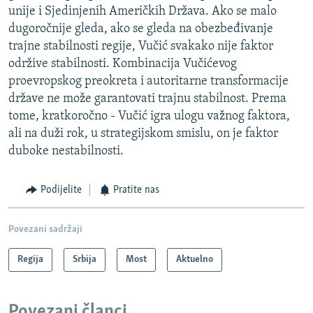
unije i Sjedinjenih Američkih Država. Ako se malo
dugoročnije gleda, ako se gleda na obezbeđivanje
trajne stabilnosti regije, Vučić svakako nije faktor
održive stabilnosti. Kombinacija Vučićevog
proevropskog preokreta i autoritarne transformacije
države ne može garantovati trajnu stabilnost. Prema
tome, kratkoročno - Vučić igra ulogu važnog faktora,
ali na duži rok, u strategijskom smislu, on je faktor
duboke nestabilnosti.
Podijelite
Pratite nas
Povezani sadržaji
Regija
Srbija
Most
Aktuelno
Povezani članci