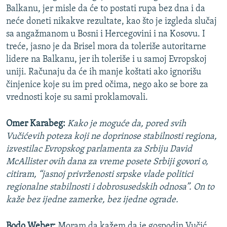
Balkanu, jer misle da će to postati rupa bez dna i da
neće doneti nikakve rezultate, kao što je izgleda slučaj
sa angažmanom u Bosni i Hercegovini i na Kosovu. I
treće, jasno je da Brisel mora da toleriše autoritarne
lidere na Balkanu, jer ih toleriše i u samoj Evropskoj
uniji. Računaju da će ih manje koštati ako ignorišu
činjenice koje su im pred očima, nego ako se bore za
vrednosti koje su sami proklamovali.
Omer Karabeg:
Kako je moguće da, pored svih
Vučićevih poteza koji ne doprinose stabilnosti regiona,
izvestilac Evropskog parlamenta za Srbiju David
McAllister ovih dana za vreme posete Srbiji govori o,
citiram, “jasnoj privrženosti srpske vlade politici
regionalne stabilnosti i dobrosusedskih odnosa”. On to
kaže bez ijedne zamerke, bez ijedne ograde.
Bodo Weber:
Moram da kažem da je gospodin Vučić