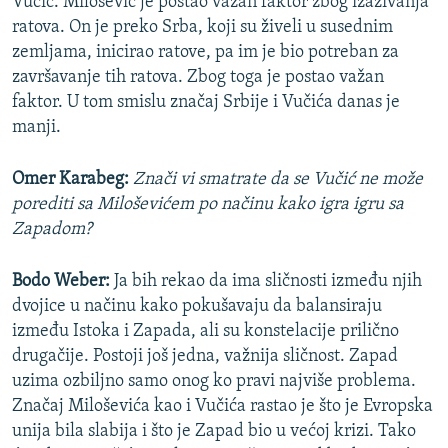
Vučić. Milošević je postao važan faktor zbog izazivanja
ratova. On je preko Srba, koji su živeli u susednim
zemljama, inicirao ratove, pa im je bio potreban za
završavanje tih ratova. Zbog toga je postao važan
faktor. U tom smislu značaj Srbije i Vučića danas je
manji.
Omer Karabeg:
Znači vi smatrate da se Vučić ne može
porediti sa Miloševićem po načinu kako igra igru sa
Zapadom?
Bodo Weber:
Ja bih rekao da ima sličnosti između njih
dvojice u načinu kako pokušavaju da balansiraju
između Istoka i Zapada, ali su konstelacije prilično
drugačije. Postoji još jedna, važnija sličnost. Zapad
uzima ozbiljno samo onog ko pravi najviše problema.
Značaj Miloševića kao i Vučića rastao je što je Evropska
unija bila slabija i što je Zapad bio u većoj krizi. Tako