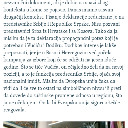
nezvanični dokument, ali je dobio na snazi zbog
konteksta u kome se pojavio. Danas imamo sasvim
drugačiji kontekst. Pisanje deklaracije reducirano je na
predstavnike Srbije i Republike Srpske. Nisu pozvani
predstavnici Srba iz Hrvatske i sa Kosova. Tako da ja
mislim da je ta deklaracija propagandni potez koji je
potreban i Vučiću i Dodiku. Dodikov interes je lakše
prepoznati, jer je u Bosni i Hercegovini već počela
kampanja za izbore koji će se održati na jesen iduće
godine. Što se tiče Vučića, on očigledno želi da na novoj
poziciji, a to je funkcija predsednika Srbije, ojača svoj
nacionalni imidž. Mislim da Evropska unija čeka da
vidi da li će sve to ostati na simboličnom nivou ili preti
da dovede do suštinske promene odnosa u regionu, što
ja ne očekujem. Onda bi Evropska unija sigurno žešće
reagovala.