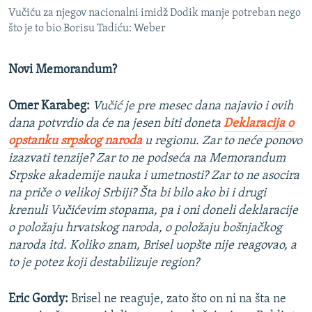
Vučiću za njegov nacionalni imidž Dodik manje potreban nego
što je to bio Borisu Tadiću: Weber
Novi Memorandum?
Omer Karabeg:
Vučić je pre mesec dana najavio i ovih
dana potvrdio da će na jesen biti doneta
Deklaracija o
opstanku srpskog naroda
u regionu. Zar to neće ponovo
izazvati tenzije? Zar to ne podseća na Memorandum
Srpske akademije nauka i umetnosti? Zar to ne asocira
na priče o velikoj Srbiji? Šta bi bilo ako bi i drugi
krenuli Vučićevim stopama, pa i oni doneli deklaracije
o položaju hrvatskog naroda, o položaju bošnjačkog
naroda itd. Koliko znam, Brisel uopšte nije reagovao, a
to je potez koji destabilizuje region?
Eric Gordy:
Brisel ne reaguje, zato što on ni na šta ne