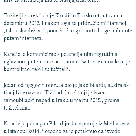
kriv za djela koja mu se stavljaju na teret.
Tužitelji su rekli da je Kandić u Tursku otputovao u
decembru 2013. i nakon toga se pridružio militantnoj
„Islamska država“, pomažući regrutirati druge militante
putem interneta.
Kandić je komunicirao s potencijalnim regrutima
uglavnom putem više od stotinu Twitter računa koje je
kontrolirao, rekli su tužitelji.
Jedan od njegovih regruta bio je Jake Bilardi, australski
tinejdžer nazvan “Džihadi Jake” koji je izveo
samoubilački napad u Iraku u martu 2015., prema
tužiteljima.
Kandić je pomogao Bilardiju da otputuje iz Melbournea
u Istanbul 2014. i osobno ga je potaknuo da izvede