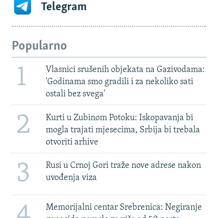
Telegram
Popularno
1
Vlasnici srušenih objekata na Gazivodama:
'Godinama smo gradili i za nekoliko sati
ostali bez svega'
2
Kurti u Zubinom Potoku: Iskopavanja bi
mogla trajati mjesecima, Srbija bi trebala
otvoriti arhive
3
Rusi u Crnoj Gori traže nove adrese nakon
uvođenja viza
4
Memorijalni centar Srebrenica: Negiranje