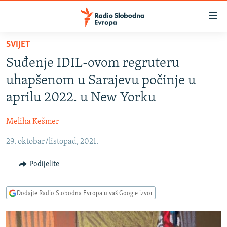
Dostupni
linkovi
Pređite
SVIJET
na
VIJESTI
Suđenje IDIL-ovom regruteru
glavni
BOSNA I HERCEGOVINA
sadržaj
uhapšenom u Sarajevu počinje u
SRBIJA
Pređite
aprilu 2022. u New Yorku
na
KOSOVO
glavnu
Meliha Kešmer
CRNA GORA
navigaciju
Pređite
29. oktobar/listopad, 2021.
VIZUELNO
na
PODCASTI
VIDEO
Podijelite
pretragu
RAT U UKRAJINI
FOTOGALERIJE
Dodajte Radio Slobodna Evropa u vaš Google izvor
KINA NA BALKANU
INFOGRAFIKE
RSE PRIČE IZ SVIJETA