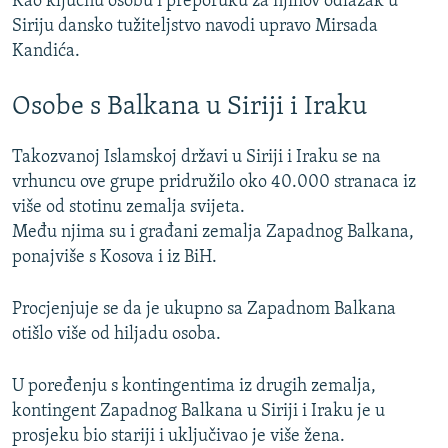
Kao ključnu osobu i preporuku za njihov odlazak u
Siriju dansko tužiteljstvo navodi upravo Mirsada
Kandića.
Osobe s Balkana u Siriji i Iraku
Takozvanoj Islamskoj državi u Siriji i Iraku se na
vrhuncu ove grupe pridružilo oko 40.000 stranaca iz
više od stotinu zemalja svijeta.
Među njima su i građani zemalja Zapadnog Balkana,
ponajviše s Kosova i iz BiH.
Procjenjuje se da je ukupno sa Zapadnom Balkana
otišlo više od hiljadu osoba.
U poređenju s kontingentima iz drugih zemalja,
kontingent Zapadnog Balkana u Siriji i Iraku je u
prosjeku bio stariji i uključivao je više žena.