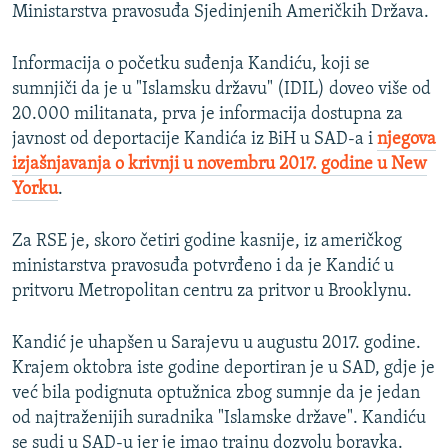
Ministarstva pravosuđa Sjedinjenih Američkih Država.
Informacija o početku suđenja Kandiću, koji se
sumnjiči da je u "Islamsku državu" (IDIL) doveo više od
20.000 militanata, prva je informacija dostupna za
javnost od deportacije Kandića iz BiH u SAD-a i
njegova
izjašnjavanja o krivnji u novembru 2017. godine u New
Yorku
.
Za RSE je, skoro četiri godine kasnije, iz američkog
ministarstva pravosuđa potvrđeno i da je Kandić u
pritvoru Metropolitan centru za pritvor u Brooklynu.
Kandić je uhapšen u Sarajevu u augustu 2017. godine.
Krajem oktobra iste godine deportiran je u SAD, gdje je
već bila podignuta optužnica zbog sumnje da je jedan
od najtraženijih suradnika "Islamske države". Kandiću
se sudi u SAD-u jer je imao trajnu dozvolu boravka.