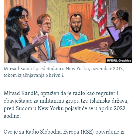
ISPRIČAJ MI
DNEVNO@RSE
SPECIJALI RSE
VIŠE OD NASLOVA
PRATITE NAS
GENOCID U SREBRENICI
POPLAVE I KLIZIŠTA U BIH 2024.
Mirsad Kandić pred Sudom u New Yorku, novembar 2017.,
TV LIBERTY
Sve RFE/RL stranice
tokom izjašnjavanja o krivnji.
POST SCRIPTUM
MOJA EVROPA
Mirsad Kandić, optužen da je radio kao regruter i
obavještajac za militantnu grupu tzv. Islamska država,
TRI DECENIJE OD RATA U BIH
pred Sudom u New Yorku pojavit će se u aprilu 2022.
SVE KARTE DEJTONA
godine.
NASTANAK I RASPAD JUGOSLAVIJE
Ovo je za Radio Slobodna Evropa (RSE) potvrđeno iz