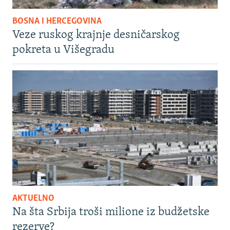
BOSNA I HERCEGOVINA
Veze ruskog krajnje desničarskog
pokreta u Višegradu
AKTUELNO
Na šta Srbija troši milione iz budžetske
rezerve?