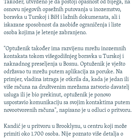
Također, utvrđeno je da postoji opasnost od bijega, na
osnovu njegovih opsežnih putovanja u inozemstvo,
boravka u Turskoj i BiH i lažnih dokumenata, ali i
iskazane sposobnost da zaobiđe ograničenja i liste
osoba kojima je letenje zabranjeno.
"Optuženik također ima razvijenu mrežu inozemnih
kontakata tokom višegodišnjeg boravka u Turskoj i
naknadnog preseljenja u Bosnu. Optuženik je vješto
održavao tu mrežu putem aplikacija za poruke. Na
primjer, vladina istraga je otkrila da, kada je jedan ili
više računa na društvenim mrežama zatvorio davatelj
usluga ili je bio prekinut, optuženik je ponovo
uspostavio komunikaciju sa svojim kontaktima putem
novootvorenih računa", napisano je u odluci o pritvoru.
Kandić je u pritvoru u Brooklynu, u centru koji može
primiti oko 1.700 osoba. Nije poznato više detalja o