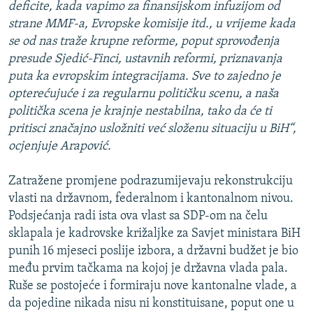
deficite, kada vapimo za finansijskom infuzijom od
strane MMF-a, Evropske komisije itd., u vrijeme kada
se od nas traže krupne reforme, poput sprovođenja
presude Sjedić-Finci, ustavnih reformi, priznavanja
puta ka evropskim integracijama. Sve to zajedno je
opterećujuće i za regularnu političku scenu, a naša
politička scena je krajnje nestabilna, tako da će ti
pritisci značajno usložniti već složenu situaciju u BiH“,
ocjenjuje Arapović.
Zatražene promjene podrazumijevaju rekonstrukciju
vlasti na državnom, federalnom i kantonalnom nivou.
Podsjećanja radi ista ova vlast sa SDP-om na čelu
sklapala je kadrovske križaljke za Savjet ministara BiH
punih 16 mjeseci poslije izbora, a državni budžet je bio
među prvim tačkama na kojoj je državna vlada pala.
Ruše se postojeće i formiraju nove kantonalne vlade, a
da pojedine nikada nisu ni konstituisane, poput one u