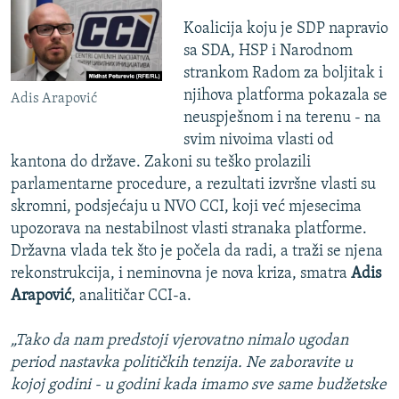
Koalicija koju je SDP napravio
sa SDA, HSP i Narodnom
strankom Radom za boljitak i
njihova platforma pokazala se
Adis Arapović
neuspješnom i na terenu - na
svim nivoima vlasti od
kantona do države. Zakoni su teško prolazili
parlamentarne procedure, a rezultati izvršne vlasti su
skromni, podsjećaju u NVO CCI, koji već mjesecima
upozorava na nestabilnost vlasti stranaka platforme.
Državna vlada tek što je počela da radi, a traži se njena
rekonstrukcija, i neminovna je nova kriza, smatra
Adis
Arapović
, analitičar CCI-a.
„Tako da nam predstoji vjerovatno nimalo ugodan
period nastavka političkih tenzija. Ne zaboravite u
kojoj godini - u godini kada imamo sve same budžetske