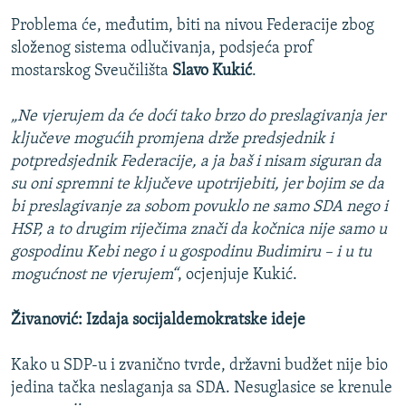
Problema će, međutim, biti na nivou Federacije zbog
složenog sistema odlučivanja, podsjeća prof
mostarskog Sveučilišta
Slavo Kukić
.
„Ne vjerujem da će doći tako brzo do preslagivanja jer
ključeve mogućih promjena drže predsjednik i
potpredsjednik Federacije, a ja baš i nisam siguran da
su oni spremni te ključeve upotrijebiti, jer bojim se da
bi preslagivanje za sobom povuklo ne samo SDA nego i
HSP, a to drugim riječima znači da kočnica nije samo u
gospodinu Kebi nego i u gospodinu Budimiru – i u tu
mogućnost ne vjerujem“
, ocjenjuje Kukić.
Živanović: Izdaja socijaldemokratske ideje
Kako u SDP-u i zvanično tvrde, državni budžet nije bio
jedina tačka neslaganja sa SDA. Nesuglasice se krenule