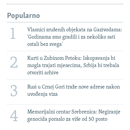
Popularno
1
Vlasnici srušenih objekata na Gazivodama:
'Godinama smo gradili i za nekoliko sati
ostali bez svega'
2
Kurti u Zubinom Potoku: Iskopavanja bi
mogla trajati mjesecima, Srbija bi trebala
otvoriti arhive
3
Rusi u Crnoj Gori traže nove adrese nakon
uvođenja viza
4
Memorijalni centar Srebrenica: Negiranje
genocida poraslo za više od 50 posto