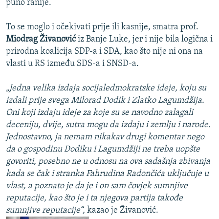
puno ranije.
To se moglo i očekivati prije ili kasnije, smatra prof.
Miodrag Živanović
iz Banje Luke, jer i nije bila logična i
prirodna koalicija SDP-a i SDA, kao što nije ni ona na
vlasti u RS između SDS-a i SNSD-a.
„Jedna velika izdaja socijaledmokratske ideje, koju su
izdali prije svega Milorad Dodik i Zlatko Lagumdžija.
Oni koji izdaju ideje za koje su se navodno zalagali
deceniju, dvije, sutra mogu da izdaju i zemlju i narode.
Jednostavno, ja nemam nikakav drugi komentar nego
da o gospodinu Dodiku i Lagumdžiji ne treba uopšte
govoriti, posebno ne u odnosu na ova sadašnja zbivanja
kada se čak i stranka Fahrudina Radončića uključuje u
vlast, a poznato je da je i on sam čovjek sumnjive
reputacije, kao što je i ta njegova partija takođe
sumnjive reputacije“,
kazao je Živanović.