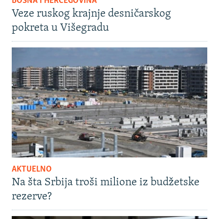
BOSNA I HERCEGOVINA
Veze ruskog krajnje desničarskog
pokreta u Višegradu
AKTUELNO
Na šta Srbija troši milione iz budžetske
rezerve?