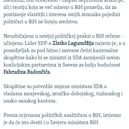
međutim, ono očekivano - raspad neprirodne koalicije,
ali i teoriju koja se već odavno u BiH ponavlja, da za
postizanje vlastitih i interesa svojih stranaka pojedini
političari u BiH ne biraju sredstva.
Neuobičajeno u novijoj političkoj praksi u BiH rečeno -
učinjeno. Lider SDP-a
Zlatko Lagumdžija
najavio je, a u
ponedjeljak su pod hitno i sazvane četiri kantonalne
skupštine kako bi se ministri iz SDA zamijenili novim
koalicijskim partnerima iz Saveza za bolju budućnost
Fahrudina Radončića
.
Skupštine su potvrdile smjene ministara SDA u
vladama sarajevskog, zeničko-dobojskog, tuzlanskog i
unsko-sanskog kantona.
Prema ocjenama političkih analitičara u BiH, izvjesno
je da će isto desiti i u Savjetu ministara BiH.