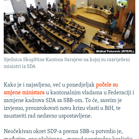
ISPRIČAJ MI
DNEVNO@RSE
SPECIJALI RSE
VIŠE OD NASLOVA
PRATITE NAS
GENOCID U SREBRENICI
Sjednica Skupštine Kantona Sarajevo na kojoj su razriješeni
POPLAVE I KLIZIŠTA U BIH 2024.
ministri iz SDA
TV LIBERTY
Sve RFE/RL stranice
POST SCRIPTUM
Kako je i najavljeno, već u ponedjeljak
počele su
smjene ministara
u kantonalnim vladama u Federaciji i
MOJA EVROPA
zamjene kadrova SDA sa SBB-om. To će, sasvim je
TRI DECENIJE OD RATA U BIH
izvjesno, prouzrokovati novu krizu vlasti u BiH, te
zaustaviti rad nedavno uspostavljene.
SVE KARTE DEJTONA
NASTANAK I RASPAD JUGOSLAVIJE
Neočekivan okret SDP-a prema SBB-u potvrdio je,