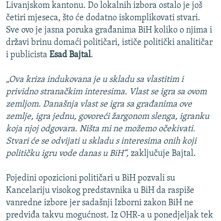
Livanjskom kantonu. Do lokalnih izbora ostalo je još
četiri mjeseca, što će dodatno iskomplikovati stvari.
Sve ovo je jasna poruka građanima BiH koliko o njima i
državi brinu domaći političari, ističe politički analitičar
i publicista
Esad Bajtal
.
„Ova kriza indukovana je u skladu sa vlastitim i
prividno stranačkim interesima. Vlast se igra sa ovom
zemljom. Današnja vlast se igra sa građanima ove
zemlje, igra jednu, govoreći žargonom slenga, igranku
koja njoj odgovara. Ništa mi ne možemo očekivati.
Stvari će se odvijati u skladu s interesima onih koji
političku igru vode danas u BiH“,
zaključuje Bajtal.
Pojedini opozicioni političari u BiH pozvali su
Kancelariju visokog predstavnika u BiH da raspiše
vanredne izbore jer sadašnji Izborni zakon BiH ne
predviđa takvu mogućnost. Iz OHR-a u ponedjeljak tek