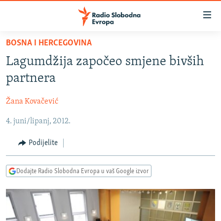
Dostupni
linkovi
Pređite
BOSNA I HERCEGOVINA
na
VIJESTI
Lagumdžija započeo smjene bivših
glavni
BOSNA I HERCEGOVINA
sadržaj
partnera
SRBIJA
Pređite
na
Žana Kovačević
KOSOVO
glavnu
4. juni/lipanj, 2012.
CRNA GORA
navigaciju
Pređite
VIZUELNO
Podijelite
na
PODCASTI
VIDEO
pretragu
Dodajte Radio Slobodna Evropa u vaš Google izvor
RAT U UKRAJINI
FOTOGALERIJE
KINA NA BALKANU
INFOGRAFIKE
RSE PRIČE IZ SVIJETA