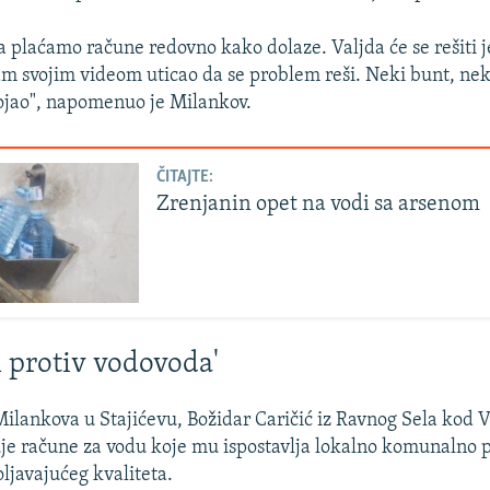
a plaćamo račune redovno kako dolaze. Valjda će se rešiti 
am svojim videom uticao da se problem reši. Neki bunt, neki
ojao", napomenuo je Milankov.
ČITAJTE:
Zrenjanin opet na vodi sa arsenom
 protiv vodovoda'
Milankova u Stajićevu, Božidar Caričić iz Ravnog Sela kod 
uje račune za vodu koje mu ispostavlja lokalno komunalno 
oljavajućeg kvaliteta.