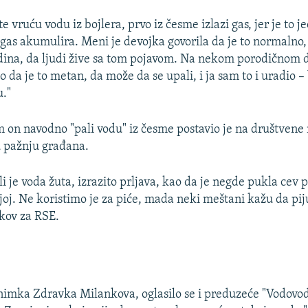
e vruću vodu iz bojlera, prvo iz česme izlazi gas, jer je to 
 gas akumulira. Meni je devojka govorila da je to normalno, 
ina, da ljudi žive sa tom pojavom. Na nekom porodičnom 
o da je to metan, da može da se upali, i ja sam to i uradio 
."
 on navodno "pali vodu" iz česme postavio je na društvene 
u pažnju građana.
i je voda žuta, izrazito prljava, kao da je negde pukla cev 
joj. Ne koristimo je za piće, mada neki meštani kažu da pij
kov za RSE.
imka Zdravka Milankova, oglasilo se i preduzeće "Vodovod