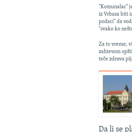
"Komunalac" je
iz Vrbasa biti
podaci" da vod
"svako ko nešto
Za to vreme, v
zahtevom opšti
teče zdrava pij
Da li se 