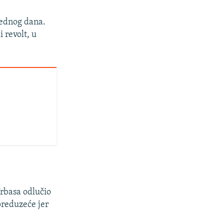
jednog dana.
 revolt, u
Vrbasa odlučio
preduzeće jer