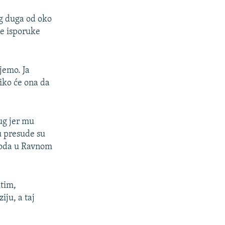
g duga od oko
je isporuke
jemo. Ja
liko će ona da
ug jer mu
u presude su
ovoda u Ravnom
utim,
iju, a taj