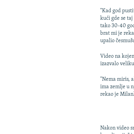
"Kad god pustit
kući gde se taj
tako 30-40 god
brat mi je reka
upalio česmušu
Video na kojem
izazvalo velik
"Nema miris, al
ima zemlje u n
rekao je Milan
Nakon video sn