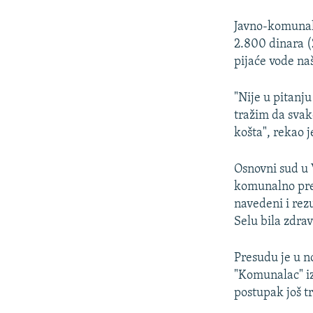
Javno-komunaln
2.800 dinara (
pijaće vode na
"Nije u pitanj
tražim da svako
košta", rekao j
Osnovni sud u 
komunalno pred
navedeni i rez
Selu bila zdra
Presudu je u n
"Komunalac" iz 
postupak još tr