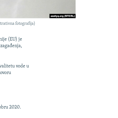
rativna fotografija)
nije (EU) je
r zagađenja,
valitetu vode u
govoru
tobru 2020.