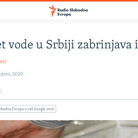
et vode u Srbiji zabrinjava 
vić
udeni, 2020.
obodna Evropa u vaš Google izvor