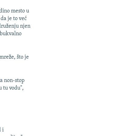
jedino mesto u
da je to već
druženju njen
– bukvalno
mreže, što je
pa non-stop
u tu vodu",
 i