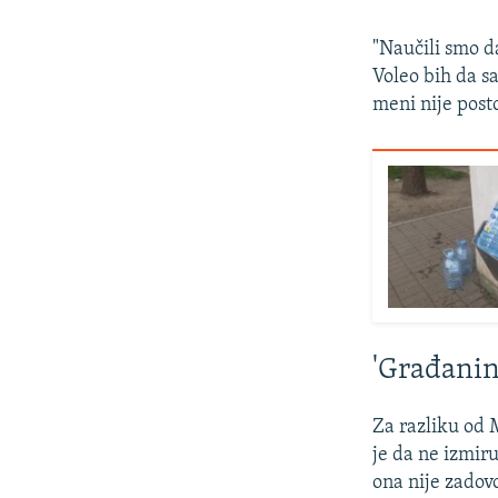
"Naučili smo d
Voleo bih da s
meni nije post
'Građanin
Za razliku od 
je da ne izmir
ona nije zadov