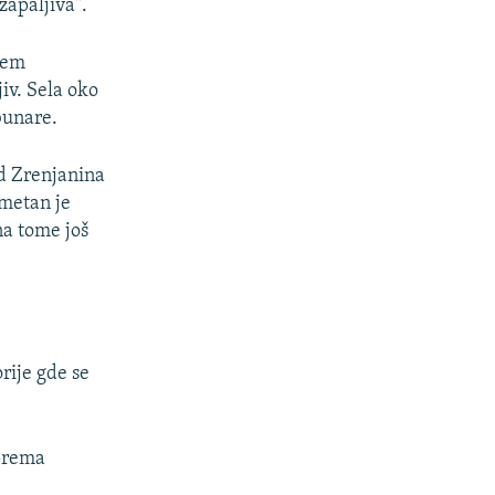
zapaljiva".
stem
iv. Sela oko
bunare.
od Zrenjanina
 metan je
na tome još
rije gde se
 prema