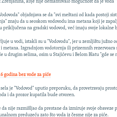
iz Zrenjanina, koje nije demantovalo mogućnost da je voda "
Vodovoda" objašnjava se da "svi meštani od kada postoji si
a" znaju da u seoskom vodovodu ima metana koji je zapalj
u priključena na gradski vodovod, već imaju svoje lokalne 
juje u vodi, istakli su u "Vodovodu", jer u zemljištu južno 
 i metana. Izgradnjom vodotornja ili prizemnih rezervoara
de u drugim selima, osim u Stajićevu i Belom Blatu "gde se 
16 godina bez vode za piće
sela je "Vodovod" uputio preporuku, da provetravaju prosto
oda i da prozor kupatila bude otvoren.
e da nije razmišljao da prestane da izmiruje svoje obaveze
alnom preduzeću zato što voda iz česme nije za piće.