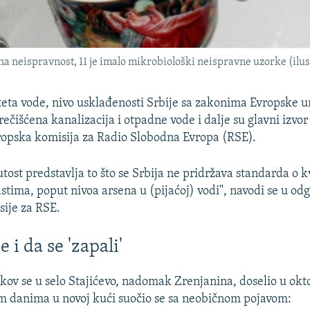
a neispravnost, 11 je imalo mikrobiološki neispravne uzorke (ilust
iteta vode, nivo usklađenosti Srbije sa zakonima Evropske u
ečišćena kanalizacija i otpadne vode i dalje su glavni izvo
vropska komisija za Radio Slobodna Evropa (RSE).
tost predstavlja to što se Srbija ne pridržava standarda o k
stima, poput nivoa arsena u (pijaćoj) vodi", navodi se u od
ije za RSE.
i da se 'zapali'
ov se u selo Stajićevo, nadomak Zrenjanina, doselio u ok
m danima u novoj kući suočio se sa neobičnom pojavom: