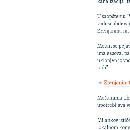
kanalizacija" 
U saopštenju "
vodosnabdevanj
Zrenjanina nis
Metan se pojavl
ima gasova, pa
uklonjen iz vo
radi".
Zrenjanin: 
Meštanima tih 
upotrebljava v
Milankov istič
lokalnom komun