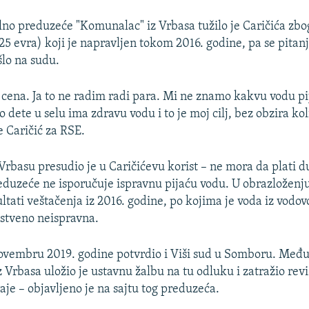
o preduzeće "Komunalac" iz Vrbasa tužilo je Caričića zbo
25 evra) koji je napravljen tokom 2016. godine, pa se pitan
šlo na sudu.
u cena. Ja to ne radim radi para. Mi ne znamo kakvu vodu pi
 dete u selu ima zdravu vodu i to je moj cilj, bez obzira ko
e Caričić za RSE.
Vrbasu presudio je u Caričićevu korist – ne mora da plati d
uzeće ne isporučuje ispravnu pijaću vodu. U obrazloženj
ultati veštačenja iz 2016. godine, po kojima je voda iz vod
vstveno neispravna.
ovembru 2019. godine potvrdio i Viši sud u Somboru. Međ
Vrbasa uložio je ustavnu žalbu na tu odluku i zatražio reviz
aje – objavljeno je na sajtu tog preduzeća.