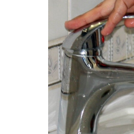
ISPRIČAJ MI
DNEVNO@RSE
SPECIJALI RSE
VIŠE OD NASLOVA
GENOCID U SREBRENICI
POPLAVE I KLIZIŠTA U BIH 2024.
TV LIBERTY
POST SCRIPTUM
MOJA EVROPA
TRI DECENIJE OD RATA U BIH
SVE KARTE DEJTONA
NASTANAK I RASPAD JUGOSLAVIJE