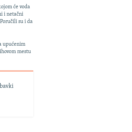
kojom će voda
i i netačni
oručili su i da
 sa upućenim
njihovom mestu
abavki