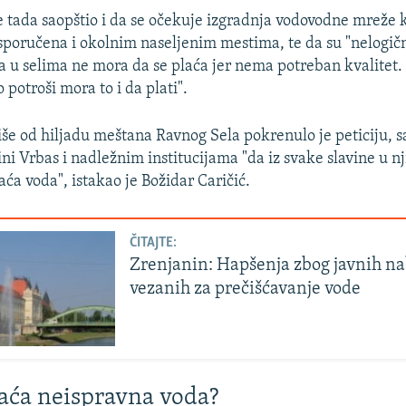
 tada saopštio i da se očekuje izgradnja vodovodne mreže 
 isporučena i okolnim naseljenim mestima, te da su "nelogičn
a u selima ne mora da se plaća jer nema potreban kvalitet. P
 potroši mora to i da plati".
iše od hiljadu meštana Ravnog Sela pokrenulo je peticiju,
ni Vrbas i nadležnim institucijama "da iz svake slavine u 
aća voda", istakao je Božidar Caričić.
ČITAJTE:
Zrenjanin: Hapšenja zbog javnih n
vezanih za prečišćavanje vode
plaća neispravna voda?