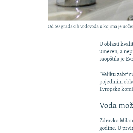
Od 50 gradskih vodovoda u kojima je uočen
U oblasti kval
umeren, a nepr
saopštila je E
"Veliku zabrinu
pojedinim obla
Evropske komis
Voda može 
Zdravko Milank
godine. U prvi