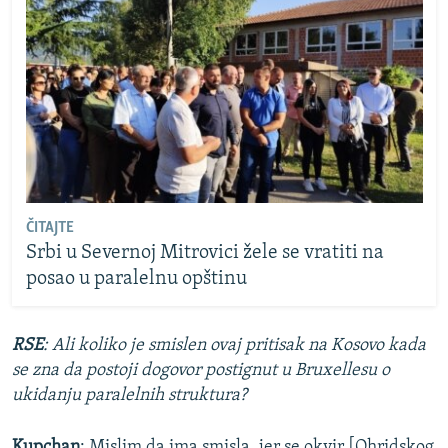
ČITAJTE
Srbi u Severnoj Mitrovici žele se vratiti na
posao u paralelnu opštinu
RSE
: Ali koliko je smislen ovaj pritisak na Kosovo kada
se zna da postoji dogovor postignut u Bruxellesu o
ukidanju paralelnih struktura?
Kupchan
: Mislim da ima smisla, jer se okvir [Ohridskog