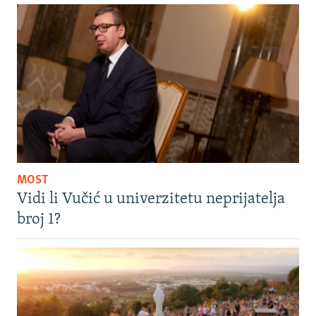
MOST
Vidi li Vučić u univerzitetu neprijatelja
broj 1?