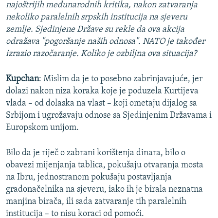
najoštrijih međunarodnih kritika, nakon zatvaranja
nekoliko paralelnih srpskih institucija na sjeveru
zemlje. Sjedinjene Države su rekle da ova akcija
odražava "pogoršanje naših odnosa". NATO je također
izrazio razočaranje. Koliko je ozbiljna ova situacija?
Kupchan
: Mislim da je to posebno zabrinjavajuće, jer
dolazi nakon niza koraka koje je poduzela Kurtijeva
vlada – od dolaska na vlast – koji ometaju dijalog sa
Srbijom i ugrožavaju odnose sa Sjedinjenim Državama i
Europskom unijom.
Bilo da je riječ o zabrani korištenja dinara, bilo o
obavezi mijenjanja tablica, pokušaju otvaranja mosta
na Ibru, jednostranom pokušaju postavljanja
gradonačelnika na sjeveru, iako ih je birala neznatna
manjina birača, ili sada zatvaranje tih paralelnih
institucija – to nisu koraci od pomoći.