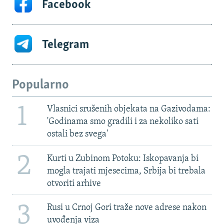
Facebook
Telegram
Popularno
1
Vlasnici srušenih objekata na Gazivodama:
'Godinama smo gradili i za nekoliko sati
ostali bez svega'
2
Kurti u Zubinom Potoku: Iskopavanja bi
mogla trajati mjesecima, Srbija bi trebala
otvoriti arhive
3
Rusi u Crnoj Gori traže nove adrese nakon
uvođenja viza