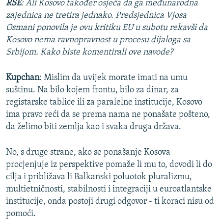
RSE
: Ali Kosovo također osjeća da ga međunarodna
zajednica ne tretira jednako. Predsjednica Vjosa
Osmani ponovila je ovu kritiku EU u subotu rekavši da
Kosovo nema ravnopravnost u procesu dijaloga sa
Srbijom. Kako biste komentirali ove navode?
Kupchan
: Mislim da uvijek morate imati na umu
suštinu. Na bilo kojem frontu, bilo za dinar, za
registarske tablice ili za paralelne institucije, Kosovo
ima pravo reći da se prema nama ne ponašate pošteno,
da želimo biti zemlja kao i svaka druga država.
No, s druge strane, ako se ponašanje Kosova
procjenjuje iz perspektive pomaže li mu to, dovodi li do
cilja i približava li Balkanski poluotok pluralizmu,
multietničnosti, stabilnosti i integraciji u euroatlantske
institucije, onda postoji drugi odgovor - ti koraci nisu od
pomoći.