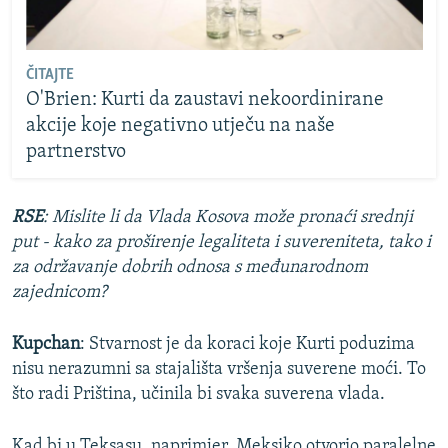
ČITAJTE
O'Brien: Kurti da zaustavi nekoordinirane
akcije koje negativno utječu na naše
partnerstvo
RSE
: Mislite li da Vlada Kosova može pronaći srednji
put - kako za proširenje legaliteta i suvereniteta, tako i
za održavanje dobrih odnosa s međunarodnom
zajednicom?
Kupchan
: Stvarnost je da koraci koje Kurti poduzima
nisu nerazumni sa stajališta vršenja suverene moći. To
što radi Priština, učinila bi svaka suverena vlada.
Kad bi u Teksasu, naprimjer, Meksiko otvorio paralelne