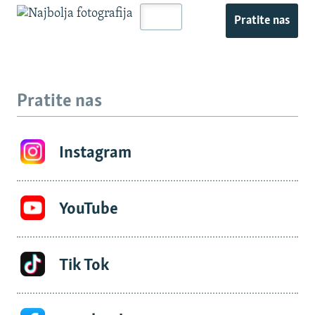
Pratite nas
Pratite nas
Instagram
YouTube
Tik Tok