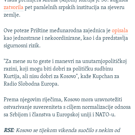
Vlada premijera Albina (Aljbin) Kurtija je 30. augusta
zatvorila
pet paralelnih srpskih institucija na sjeveru
zemlje.
Ove poteze Prištine međunarodna zajednica je
opisala
kao jednostrane i nekoordinirane, kao i da predstavlja
sigurnosni rizik.
"Za mene su to geste i manevri na unutarnjopolitičkoj
razini, koji mogu biti dobri za političku sudbinu
Kurtija, ali nisu dobri za Kosovo", kaže Kupchan za
Radio Slobodna Europa.
Prema njegovim riječima, Kosovo mora uravnotežiti
ostvarivanje suvereniteta s ciljem normalizacije odnosa
sa Srbijom i članstva u Europskoj uniji i NATO-u.
RSE
: Kosovo se tijekom vikenda suočilo s nekim od