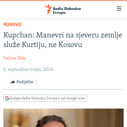
Dostupni
linkovi
Pređite
KOSOVO
na
VIJESTI
Kupchan: Manevri na sjeveru zemlje
glavni
BOSNA I HERCEGOVINA
sadržaj
služe Kurtiju, ne Kosovu
SRBIJA
Pređite
na
Valona Tela
KOSOVO
glavnu
2. septembar/rujan, 2024.
CRNA GORA
navigaciju
Pređite
VIZUELNO
Podijelite
na
PODCASTI
VIDEO
pretragu
Dodajte Radio Slobodna Evropa u vaš Google izvor
RAT U UKRAJINI
FOTOGALERIJE
KINA NA BALKANU
INFOGRAFIKE
RSE PRIČE IZ SVIJETA