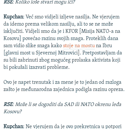
RSE
: Koliko loše stvari mogu ići?
Kupchan
: Već smo vidjeli izljeve nasilja. Ne vjerujem
da idemo prema velikom nasilju, ali to se ne može
isključiti. Vidjeli smo da je i KFOR [Misija NATO-a na
Kosovu] povećao razinu svojih snaga. Proteklih dana
sam vidio slike snaga kako
stoje na mostu
na Ibru
[glavni most u Sjevernoj Mitrovici]. Pretpostavljam da
su bili zabrinuti zbog mogućeg prolaska aktivista koji
bi pokušali izazvati probleme.
Ovo je napet trenutak i za mene je to jedan od razloga
zašto je međunarodna zajednica podigla razinu opreza.
RSE
: Može li se dogoditi da SAD ili NATO okrenu leđa
Kosovu?
Kupchan
: Ne vjerujem da je ovo prekretnica u potpori