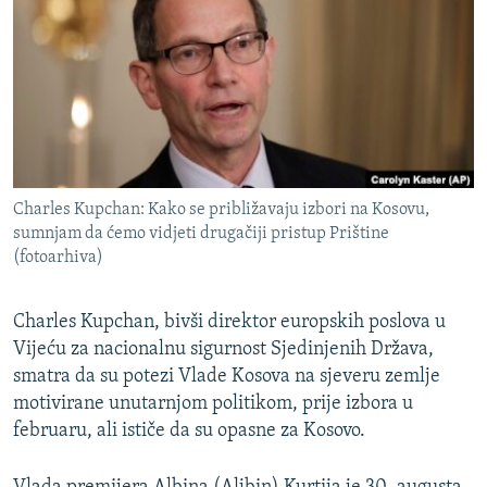
ISPRIČAJ MI
DNEVNO@RSE
SPECIJALI RSE
VIŠE OD NASLOVA
PRATITE NAS
GENOCID U SREBRENICI
Charles Kupchan: Kako se približavaju izbori na Kosovu,
POPLAVE I KLIZIŠTA U BIH 2024.
sumnjam da ćemo vidjeti drugačiji pristup Prištine
TV LIBERTY
Sve RFE/RL stranice
(fotoarhiva)
POST SCRIPTUM
Charles Kupchan, bivši direktor europskih poslova u
MOJA EVROPA
Vijeću za nacionalnu sigurnost Sjedinjenih Država,
TRI DECENIJE OD RATA U BIH
smatra da su potezi Vlade Kosova na sjeveru zemlje
motivirane unutarnjom politikom, prije izbora u
SVE KARTE DEJTONA
februaru, ali ističe da su opasne za Kosovo.
NASTANAK I RASPAD JUGOSLAVIJE