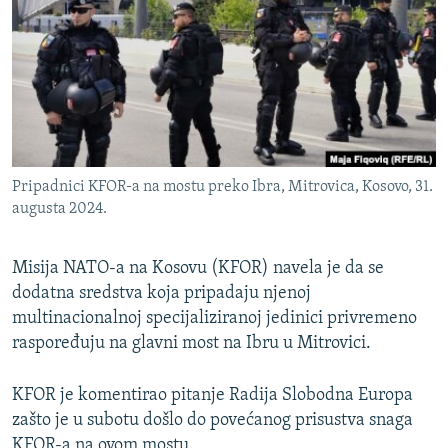
ISPRIČAJ MI
DNEVNO@RSE
SPECIJALI RSE
VIŠE OD NASLOVA
PRATITE NAS
GENOCID U SREBRENICI
Pripadnici KFOR-a na mostu preko Ibra, Mitrovica, Kosovo, 31.
POPLAVE I KLIZIŠTA U BIH 2024.
augusta 2024.
TV LIBERTY
Sve RFE/RL stranice
Misija NATO-a na Kosovu (KFOR) navela je da se
POST SCRIPTUM
dodatna sredstva koja pripadaju njenoj
MOJA EVROPA
multinacionalnoj specijaliziranoj jedinici privremeno
raspoređuju na glavni most na Ibru u Mitrovici.
TRI DECENIJE OD RATA U BIH
SVE KARTE DEJTONA
KFOR je komentirao pitanje Radija Slobodna Europa
NASTANAK I RASPAD JUGOSLAVIJE
zašto je u subotu došlo do povećanog prisustva snaga
KFOR-a na ovom mostu.