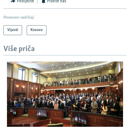
Podijelite
Pratite nas
Povezani sadržaji
Vijesti
Kosovo
Više priča