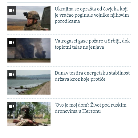
Ukrajina se oprašta od čovjeka koji
je vraćao poginule vojnike njihovim
porodicama
Vatrogasci gase požare u Srbiji, dok
toplotni talas ne jenjava
Dunav testira energetsku stabilnost
država kroz koje protiče
'Ovo je moj dom': Život pod ruskim
dronovima u Hersonu