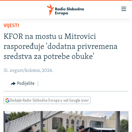
Dostupni
linkovi
Pređite
VIJESTI
na
VIJESTI
KFOR na mostu u Mitrovici
glavni
BOSNA I HERCEGOVINA
sadržaj
raspoređuje 'dodatna privremena
SRBIJA
Pređite
sredstva za potrebe obuke'
na
KOSOVO
glavnu
31. avgust/kolovoz, 2024.
CRNA GORA
navigaciju
Pređite
Podijelite
VIZUELNO
na
PODCASTI
VIDEO
pretragu
Dodajte Radio Slobodna Evropa u vaš Google izvor
RAT U UKRAJINI
FOTOGALERIJE
KINA NA BALKANU
INFOGRAFIKE
RSE PRIČE IZ SVIJETA