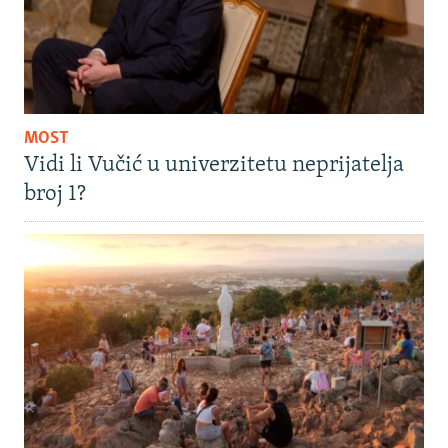
MOST
Vidi li Vučić u univerzitetu neprijatelja
broj 1?