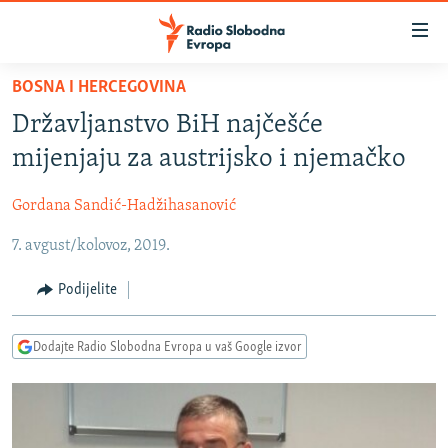
Dostupni
linkovi
Pređite
BOSNA I HERCEGOVINA
na
VIJESTI
Državljanstvo BiH najčešće
glavni
BOSNA I HERCEGOVINA
sadržaj
mijenjaju za austrijsko i njemačko
SRBIJA
Pređite
na
Gordana Sandić-Hadžihasanović
KOSOVO
glavnu
7. avgust/kolovoz, 2019.
CRNA GORA
navigaciju
Pređite
VIZUELNO
Podijelite
na
PODCASTI
VIDEO
pretragu
Dodajte Radio Slobodna Evropa u vaš Google izvor
RAT U UKRAJINI
FOTOGALERIJE
KINA NA BALKANU
INFOGRAFIKE
RSE PRIČE IZ SVIJETA