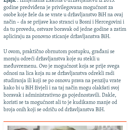
Zjajić
: Izmjenama Zakona o državljanstvu iz 2013.
godine predviđena je privilegovana mogućnost za
osobe koje žele da se vrate u državljanstvo BiH na ovaj
način – da se prijave kao stranci u Bosni i Hercegovini i
da tu provedu, ostvare boravak od jedne godine a zatim
apliciraju za ponovno sticanje državljanstva BiH.
U ovom, praktično obrnutom postupku, građani se
moraju odreći državljanstva koje su stekli u
međuvremenu. Ovo je mogućnost koja se prije svega
odnosi na lica koja su se državljanstva odrekli radi
studiranja ili koji se po osnovu prava na penziju vrate
kako bi u BiH živjeli i na taj način mogu olakšati svoj
boravak i administrativno ga pojednostavili. Dakle,
koristi se ta mogućnost ali to je kudikamo manje od
broja onih koji se odriču od državljanstva BiH.