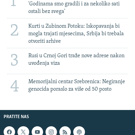
1
'Godinama smo gradili i za nekoliko sati
ostali bez svega'
2
Kurti u Zubinom Potoku: Iskopavanja bi
mogla trajati mjesecima, Srbija bi trebala
otvoriti arhive
3
Rusi u Crnoj Gori traže nove adrese nakon
uvođenja viza
4
Memorijalni centar Srebrenica: Negiranje
genocida poraslo za više od 50 posto
PRATITE NAS