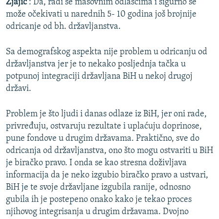
Zjajić
: Da, radi se masovnim odlascima i sigurno se
može očekivati u narednih 5- 10 godina još brojnije
odricanje od bh. državljanstva.
Sa demografskog aspekta nije problem u odricanju od
državljanstva jer je to nekako posljednja tačka u
potpunoj integraciji državljana BiH u nekoj drugoj
državi.
Problem je što ljudi i danas odlaze iz BiH, jer oni rade,
privređuju, ostvaruju rezultate i uplaćuju doprinose,
pune fondove u drugim državama. Praktično, sve do
odricanja od državljanstva, ono što mogu ostvariti u BiH
je biračko pravo. I onda se kao stresna doživljava
informacija da je neko izgubio biračko pravo a ustvari,
BiH je te svoje državljane izgubila ranije, odnosno
gubila ih je postepeno onako kako je tekao proces
njihovog integrisanja u drugim državama. Dvojno