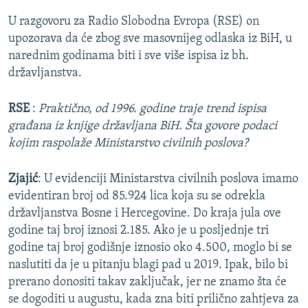
U razgovoru za Radio Slobodna Evropa (RSE) on
upozorava da će zbog sve masovnijeg odlaska iz BiH, u
narednim godinama biti i sve više ispisa iz bh.
državljanstva.
RSE
:
Praktično, od 1996. godine traje trend ispisa
građana iz knjige državljana BiH. Šta govore podaci
kojim raspolaže Ministarstvo civilnih poslova?
Zjajić
: U evidenciji Ministarstva civilnih poslova imamo
evidentiran broj od 85.924 lica koja su se odrekla
državljanstva Bosne i Hercegovine. Do kraja jula ove
godine taj broj iznosi 2.185. Ako je u posljednje tri
godine taj broj godišnje iznosio oko 4.500, moglo bi se
naslutiti da je u pitanju blagi pad u 2019. Ipak, bilo bi
prerano donositi takav zaključak, jer ne znamo šta će
se dogoditi u augustu, kada zna biti prilično zahtjeva za