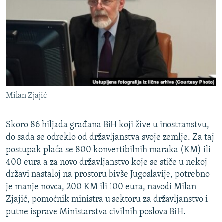
ISPRIČAJ MI
DNEVNO@RSE
SPECIJALI RSE
VIŠE OD NASLOVA
PRATITE NAS
GENOCID U SREBRENICI
Milan Zjajić
POPLAVE I KLIZIŠTA U BIH 2024.
TV LIBERTY
Sve RFE/RL stranice
Skoro 86 hiljada građana BiH koji žive u inostranstvu,
POST SCRIPTUM
do sada se odreklo od državljanstva svoje zemlje. Za taj
postupak plaća se 800 konvertibilnih maraka (KM) ili
MOJA EVROPA
400 eura a za novo državljanstvo koje se stiče u nekoj
TRI DECENIJE OD RATA U BIH
državi nastaloj na prostoru bivše Jugoslavije, potrebno
je manje novca, 200 KM ili 100 eura, navodi Milan
SVE KARTE DEJTONA
Zjajić, pomoćnik ministra u sektoru za državljanstvo i
NASTANAK I RASPAD JUGOSLAVIJE
putne isprave Ministarstva civilnih poslova BiH.