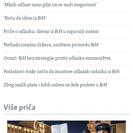
'Mladi odlaze tamo gdje im se nudi mogućnost'
'Neću da idem iz BiH'
Priče o odlasku: Idemo iz BiH u sigurniji sistem
Nefunkcionalna država, uništava privredu BiH
Osmić: BiH bez strategije protiv odlaska stanovništva
Poslodavci traže način da zaustave odlazak radnika iz BiH
Zbog malih plata i loših uslova ne žele poslove u BiH
Više priča