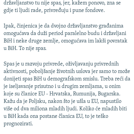
državljanstvo tu nije spas, jer, kažem ponovo, zna se
gdje ti ljudi rade, privređuju i pune fondove.
Ipak, činjenica je da dvojno državljanstvo građanima
omogućava da duži period paralelno budu i državljani
BiH i neke druge zemlje, omogućava im lakši povratak
u BiH. To nije spas.
Spas je u razvoju privrede, oživljavanju privrednih
aktivnosti, poboljšanje životnih uslova jer samo to može
donijeti spas BiH u demografskom smislu. Treba reći da
je iseljavanje prisutno i u drugim zemljama, u onim
koje su članice EU - Hrvatska, Rumunija, Bugarska.
Kažu da je Poljsku, nakon što je ušla u EU, napustilo
više od dva miliona mladih ljudi. Koliko će mladih biti
u BiH kada ona postane članica EU, to je teško
prognozirati.