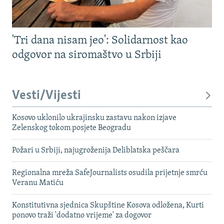
'Tri dana nisam jeo': Solidarnost kao
odgovor na siromaštvo u Srbiji
Vesti/Vijesti
Kosovo uklonilo ukrajinsku zastavu nakon izjave
Zelenskog tokom posjete Beogradu
Požari u Srbiji, najugroženija Deliblatska peščara
Regionalna mreža SafeJournalists osudila prijetnje smrću
Veranu Matiću
Konstitutivna sjednica Skupštine Kosova odložena, Kurti
ponovo traži 'dodatno vrijeme' za dogovor