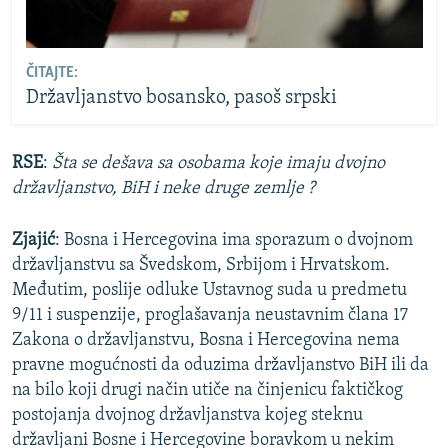
ČITAJTE:
Državljanstvo bosansko, pasoš srpski
RSE
:
Šta se dešava sa osobama koje imaju dvojno
državljanstvo, BiH i neke druge zemlje ?
Zjajić
: Bosna i Hercegovina ima sporazum o dvojnom
državljanstvu sa Švedskom, Srbijom i Hrvatskom.
Međutim, poslije odluke Ustavnog suda u predmetu
9/11 i suspenzije, proglašavanja neustavnim člana 17
Zakona o državljanstvu, Bosna i Hercegovina nema
pravne mogućnosti da oduzima državljanstvo BiH ili da
na bilo koji drugi način utiče na činjenicu faktičkog
postojanja dvojnog državljanstva kojeg steknu
državljani Bosne i Hercegovine boravkom u nekim