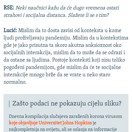
RSE:
Neki naučnici kažu da će dugo vremena ostati
strahovi i socijalna distanca. Slažete li se s tim?
Lucić:
Mislim da to dosta zavisi od konteksta u kome
ljudi proživljavaju pandemiju. Mislim da u kontekstima
gde je jako prisutna ta skoro akutna anksioznost oko
socijalnih interakcija, mislim da to može da se odrazi i
da ostane sa ljudima. Postoje konteksti koji nisu toliko
pogođeni pandemijom, gde mislim da će te socijalne
interakcije mnogo brže da se vrate u neko staro
normalno.
Zašto podaci ne pokazuju cijelu sliku?
Dnevna kompilacija slučajeva zaraženih korona virusom
koje objavljuje Univerzitet Johns Hopkins
je
najkompletnija na svijetu, ali se oslanja na informacije