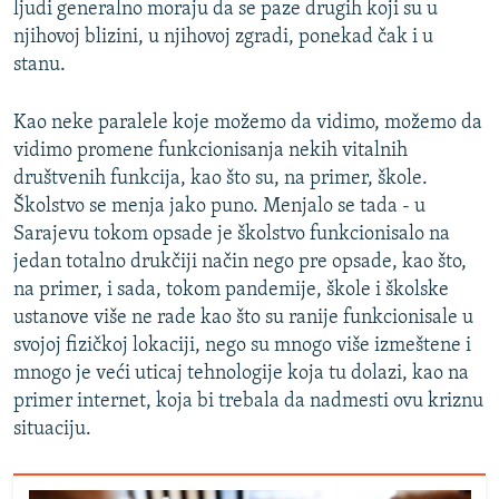
ljudi generalno moraju da se paze drugih koji su u
njihovoj blizini, u njihovoj zgradi, ponekad čak i u
stanu.
Kao neke paralele koje možemo da vidimo, možemo da
vidimo promene funkcionisanja nekih vitalnih
društvenih funkcija, kao što su, na primer, škole.
Školstvo se menja jako puno. Menjalo se tada - u
Sarajevu tokom opsade je školstvo funkcionisalo na
jedan totalno drukčiji način nego pre opsade, kao što,
na primer, i sada, tokom pandemije, škole i školske
ustanove više ne rade kao što su ranije funkcionisale u
svojoj fizičkoj lokaciji, nego su mnogo više izmeštene i
mnogo je veći uticaj tehnologije koja tu dolazi, kao na
primer internet, koja bi trebala da nadmesti ovu kriznu
situaciju.