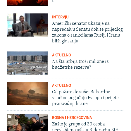
INTERVJU
Američki senator ukazuje na
napredak u Senatu dok se prijedlog
zakona o sankcijama Rusiji i Iranu
bliži glasanju
AKTUELNO
Na šta Srbija troši milione iz
budžetske rezerve?
AKTUELNO
Od požara do suše: Rekordne
vrućine pogađaju Evropu i prijete
proizvodnji hrane
BOSNA I HERCEGOVINA
Zašto je grupa od 30 osoba
neovlašteno ušla u Federaciju BiH