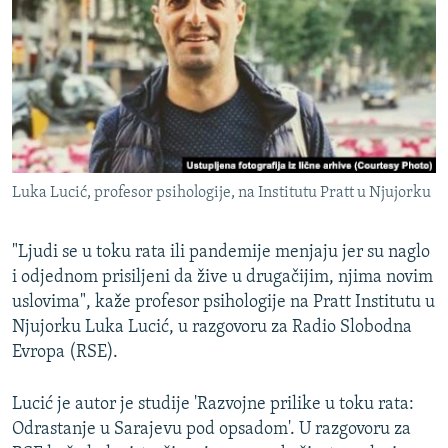
ISPRIČAJ MI
DNEVNO@RSE
SPECIJALI RSE
VIŠE OD NASLOVA
PRATITE NAS
GENOCID U SREBRENICI
Luka Lucić, profesor psihologije, na Institutu Pratt u Njujorku
POPLAVE I KLIZIŠTA U BIH 2024.
TV LIBERTY
Sve RFE/RL stranice
"Ljudi se u toku rata ili pandemije menjaju jer su naglo
POST SCRIPTUM
i odjednom prisiljeni da žive u drugačijim, njima novim
uslovima", kaže profesor psihologije na Pratt Institutu u
MOJA EVROPA
Njujorku Luka Lucić, u razgovoru za Radio Slobodna
TRI DECENIJE OD RATA U BIH
Evropa (RSE).
SVE KARTE DEJTONA
Lucić je autor je studije 'Razvojne prilike u toku rata:
NASTANAK I RASPAD JUGOSLAVIJE
Odrastanje u Sarajevu pod opsadom'. U razgovoru za