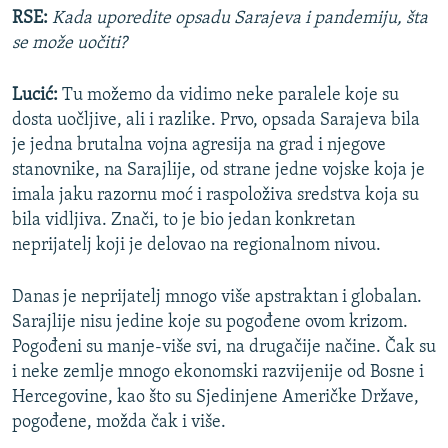
RSE:
Kada uporedite opsadu Sarajeva i pandemiju, šta
se može uočiti?
Lucić:
Tu možemo da vidimo neke paralele koje su
dosta uočljive, ali i razlike. Prvo, opsada Sarajeva bila
je jedna brutalna vojna agresija na grad i njegove
stanovnike, na Sarajlije, od strane jedne vojske koja je
imala jaku razornu moć i raspoloživa sredstva koja su
bila vidljiva. Znači, to je bio jedan konkretan
neprijatelj koji je delovao na regionalnom nivou.
Danas je neprijatelj mnogo više apstraktan i globalan.
Sarajlije nisu jedine koje su pogođene ovom krizom.
Pogođeni su manje-više svi, na drugačije načine. Čak su
i neke zemlje mnogo ekonomski razvijenije od Bosne i
Hercegovine, kao što su Sjedinjene Američke Države,
pogođene, možda čak i više.