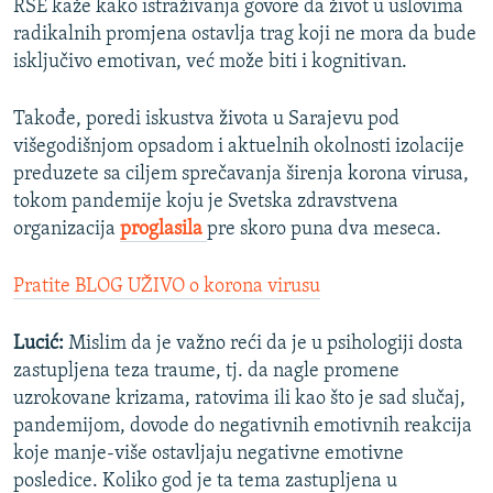
RSE kaže kako istraživanja govore da život u uslovima
radikalnih promjena ostavlja trag koji ne mora da bude
isključivo emotivan, već može biti i kognitivan.
Takođe, poredi iskustva života u Sarajevu pod
višegodišnjom opsadom i aktuelnih okolnosti izolacije
preduzete sa ciljem sprečavanja širenja korona virusa,
tokom pandemije koju je Svetska zdravstvena
organizacija
proglasila
pre skoro puna dva meseca.
Pratite BLOG UŽIVO o korona virusu
Lucić:
Mislim da je važno reći da je u psihologiji dosta
zastupljena teza traume, tj. da nagle promene
uzrokovane krizama, ratovima ili kao što je sad slučaj,
pandemijom, dovode do negativnih emotivnih reakcija
koje manje-više ostavljaju negativne emotivne
posledice. Koliko god je ta tema zastupljena u