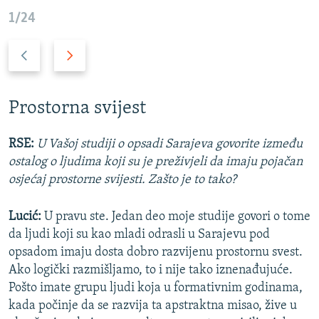
1/24
P
N
r
a
e
r
t
e
Prostorna svijest
h
d
o
n
RSE:
U Vašoj studiji o opsadi Sarajeva govorite između
d
i
ostalog o ljudima koji su je preživjeli da imaju pojačan
n
s
osjećaj prostorne svijesti. Zašto je to tako?
i
l
s
a
Lucić:
U pravu ste. Jedan deo moje studije govori o tome
l
j
da ljudi koji su kao mladi odrasli u Sarajevu pod
a
d
opsadom imaju dosta dobro razvijenu prostornu svest.
j
Ako logički razmišljamo, to i nije tako iznenađujuće.
d
Pošto imate grupu ljudi koja u formativnim godinama,
kada počinje da se razvija ta apstraktna misao, žive u