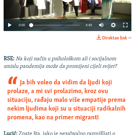
0:00
4:49
Direktan link
RSE:
Na koji način u psihološkom ali i socijalnom
smislu pandemija može da promijeni cijeli svijet?
Ja bih voleo da vidim da ljudi koji
prolaze, a mi svi prolazimo, kroz ovu
situaciju, rađaju malo više empatije prema
nekim ljudima koji su u situaciji radikalnih
promena, kao na primer migranti
Lucić:
Znate šta, jako je nezahvalno razmišljati o