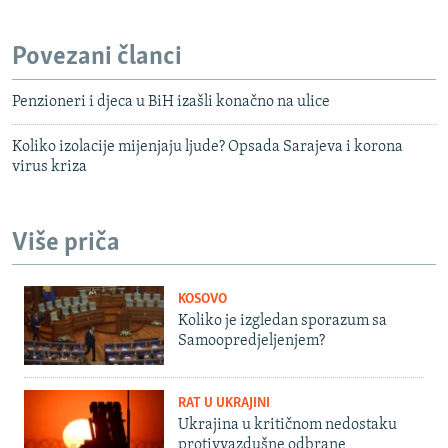
Povezani članci
Penzioneri i djeca u BiH izašli konačno na ulice
Koliko izolacije mijenjaju ljude? Opsada Sarajeva i korona
virus kriza
Više priča
KOSOVO
Koliko je izgledan sporazum sa
Samoopredjeljenjem?
RAT U UKRAJINI
Ukrajina u kritičnom nedostaku
protivvazdušne odbrane