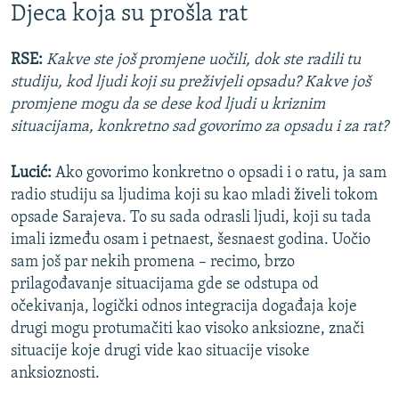
Djeca koja su prošla rat
RSE:
Kakve ste još promjene uočili, dok ste radili tu
studiju, kod ljudi koji su preživjeli opsadu? Kakve još
promjene mogu da se dese kod ljudi u kriznim
situacijama, konkretno sad govorimo za opsadu i za rat?
Lucić:
Ako govorimo konkretno o opsadi i o ratu, ja sam
radio studiju sa ljudima koji su kao mladi živeli tokom
opsade Sarajeva. To su sada odrasli ljudi, koji su tada
imali između osam i petnaest, šesnaest godina. Uočio
sam još par nekih promena – recimo, brzo
prilagođavanje situacijama gde se odstupa od
očekivanja, logički odnos integracija događaja koje
drugi mogu protumačiti kao visoko anksiozne, znači
situacije koje drugi vide kao situacije visoke
anksioznosti.