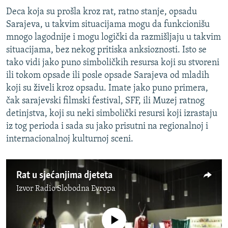
Deca koja su prošla kroz rat, ratno stanje, opsadu
Sarajeva, u takvim situacijama mogu da funkcionišu
mnogo lagodnije i mogu logički da razmišljaju u takvim
situacijama, bez nekog pritiska anksioznosti. Isto se
tako vidi jako puno simboličkih resursa koji su stvoreni
ili tokom opsade ili posle opsade Sarajeva od mladih
koji su živeli kroz opsadu. Imate jako puno primera,
čak sarajevski filmski festival, SFF, ili Muzej ratnog
detinjstva, koji su neki simbolički resursi koji izrastaju
iz tog perioda i sada su jako prisutni na regionalnoj i
internacionalnoj kulturnoj sceni.
Rat u sjećanjima djeteta
Izvor
Radio Slobodna Evropa
No media source currently available