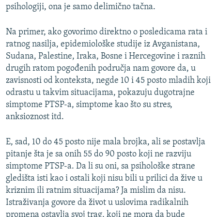
psihologiji, ona je samo delimično tačna.
Na primer, ako govorimo direktno o posledicama rata i
ratnog nasilja, epidemiološke studije iz Avganistana,
Sudana, Palestine, Iraka, Bosne i Hercegovine i raznih
drugih ratom pogođenih područja nam govore da, u
zavisnosti od konteksta, negde 10 i 45 posto mladih koji
odrastu u takvim situacijama, pokazuju dugotrajne
simptome PTSP-a, simptome kao što su stres,
anksioznost itd.
E, sad, 10 do 45 posto nije mala brojka, ali se postavlja
pitanje šta je sa onih 55 do 90 posto koji ne razviju
simptome PTSP-a. Da li su oni, sa psihološke strane
gledišta isti kao i ostali koji nisu bili u prilici da žive u
kriznim ili ratnim situacijama? Ja mislim da nisu.
Istraživanja govore da život u uslovima radikalnih
promena ostavlja svoj trag, koji ne mora da bude