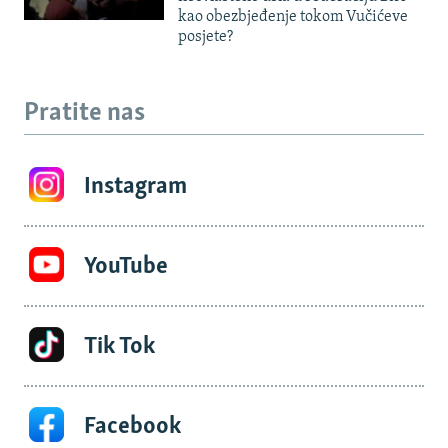
kao obezbjeđenje tokom Vučićeve
posjete?
Pratite nas
Instagram
YouTube
Tik Tok
Facebook