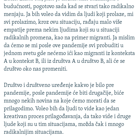
budućnosti, pogotovo sada kad se stvari tako radikalno
menjaju. Ja bih voleo da vidim da ljudi koji prolaze, mi
svi prolazimo, kroz ovu situaciju, rađaju malo više
empatije prema nekim ljudima koji su u situaciji
radikalnih promena, kao na primer migranti. Ja mislim
da ćemo se mi posle ove pandemije svi probuditi u
jednom svetu gde nećemo ići kao migranti iz konteksta
A u kontekst B, ili iz društva A u društvo B, ali će se
društvo oko nas promeniti.
Društvo i društveno uređenje kakvo je bilo pre
pandemije, posle pandemije će biti drugačije, biće
mnogo nekih novina na koje ćemo morati da se
prilagodimo. Voleo bih da ljudi to vide kao jedan
kreativan proces prilagođavanja, da tako vide i druge
ljude koji su u tim situacijama, možda čak i mnogo
radikalnijim situacijama.