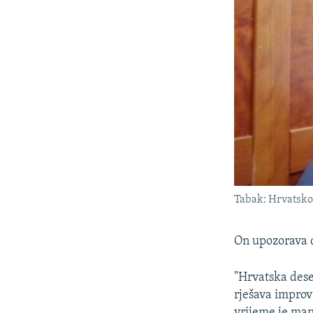
Tabak: Hrvatsko 
On upozorava d
"Hrvatska dese
rješava improv
vrijeme je man