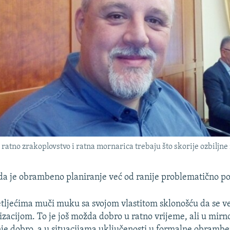
ratno zrakoplovstvo i ratna mornarica trebaju što skorije ozbiljne 
a je obrambeno planiranje već od ranije problematično po
tljećima muči muku sa svojom vlastitom sklonošću da se ve
izacijom. To je još možda dobro u ratno vrijeme, ali u mir
je dobro, a u situacijama uključenosti u formalne obramb