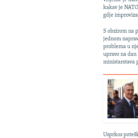
kakav je NATO 
gdje improvizac
S obzirom na p
jednom napravi
problema u nje
upravo na dan 
ministarstava 
Usprkos poteš