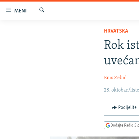
Dostupni
MENI
linkovi
Pretraživač
Pređite
VIJESTI
HRVATSKA
na
BOSNA I HERCEGOVINA
glavni
Rok is
sadržaj
SRBIJA
Pređite
uvećan
KOSOVO
na
glavnu
CRNA GORA
Enis Zebić
navigaciju
VIZUELNO
Pređite
28. oktobar/list
na
PODCASTI
VIDEO
pretragu
RAT U UKRAJINI
FOTOGALERIJE
Podijelite
KINA NA BALKANU
INFOGRAFIKE
Dodajte Radio Sl
RSE PRIČE IZ SVIJETA