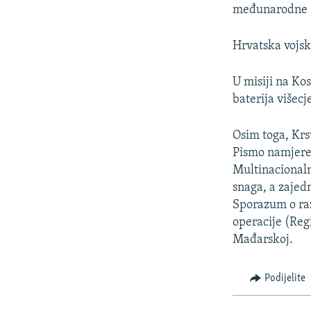
međunarodne 
Hrvatska vojsk
U misiji na Kos
baterija višec
Osim toga, Krs
Pismo namjere
Multinacional
snaga, a zajed
Sporazum o raz
operacije (Re
Mađarskoj.
Podijelite