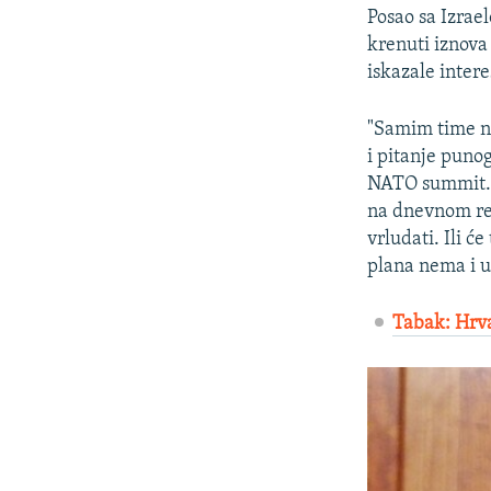
Posao sa Izrae
krenuti iznova
iskazale inter
"Samim time ne
i pitanje punog
NATO summit. D
na dnevnom red
vrludati. Ili će
plana nema i u
Tabak: Hrva