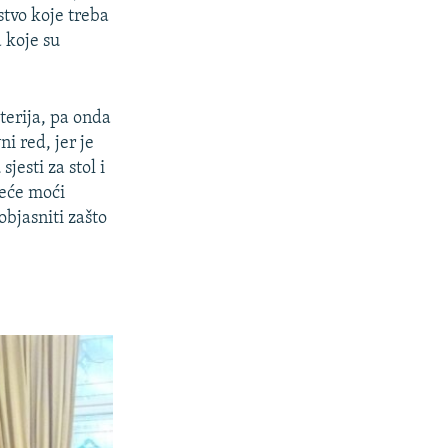
stvo koje treba
 koje su
terija, pa onda
i red, jer je
esti za stol i
neće moći
 objasniti zašto