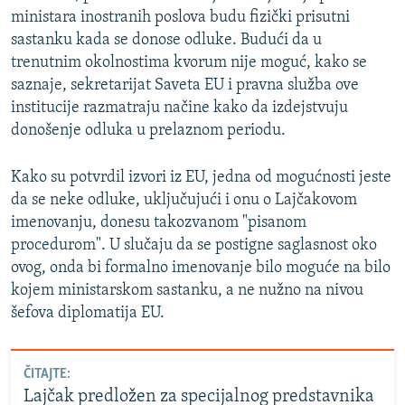
ministara inostranih poslova budu fizički prisutni
sastanku kada se donose odluke. Budući da u
trenutnim okolnostima kvorum nije moguć, kako se
saznaje, sekretarijat Saveta EU i pravna služba ove
institucije razmatraju načine kako da izdejstvuju
donošenje odluka u prelaznom periodu.
Kako su potvrdil izvori iz EU, jedna od mogućnosti jeste
da se neke odluke, uključujući i onu o Lajčakovom
imenovanju, donesu takozvanom "pisanom
procedurom". U slučaju da se postigne saglasnost oko
ovog, onda bi formalno imenovanje bilo moguće na bilo
kojem ministarskom sastanku, a ne nužno na nivou
šefova diplomatija EU.
ČITAJTE:
Lajčak predložen za specijalnog predstavnika