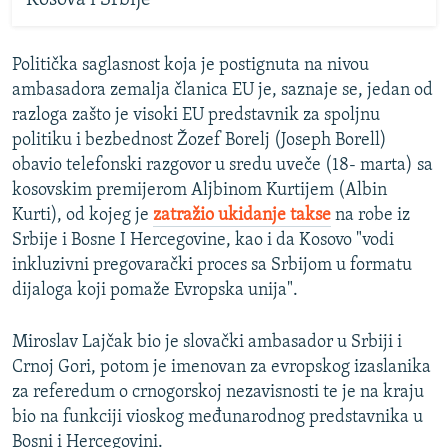
Politička saglasnost koja je postignuta na nivou
ambasadora zemalja članica EU je, saznaje se, jedan od
razloga zašto je visoki EU predstavnik za spoljnu
politiku i bezbednost Žozef Borelj (Joseph Borell)
obavio telefonski razgovor u sredu uveče (18- marta) sa
kosovskim premijerom Aljbinom Kurtijem (Albin
Kurti), od kojeg je
zatražio ukidanje takse
na robe iz
Srbije i Bosne I Hercegovine, kao i da Kosovo "vodi
inkluzivni pregovarački proces sa Srbijom u formatu
dijaloga koji pomaže Evropska unija".
Miroslav Lajčak bio je slovački ambasador u Srbiji i
Crnoj Gori, potom je imenovan za evropskog izaslanika
za referedum o crnogorskoj nezavisnosti te je na kraju
bio na funkciji vioskog međunarodnog predstavnika u
Bosni i Hercegovini.