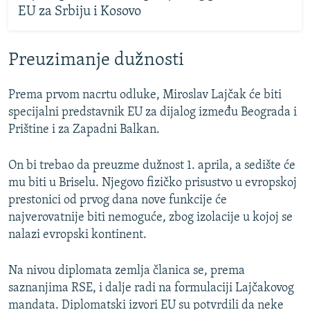
EU za Srbiju i Kosovo
Preuzimanje dužnosti
Prema prvom nacrtu odluke, Miroslav Lajčak će biti
specijalni predstavnik EU za dijalog između Beograda i
Prištine i za Zapadni Balkan.
On bi trebao da preuzme dužnost 1. aprila, a sedište će
mu biti u Briselu. Njegovo fizičko prisustvo u evropskoj
prestonici od prvog dana nove funkcije će
najverovatnije biti nemoguće, zbog izolacije u kojoj se
nalazi evropski kontinent.
Na nivou diplomata zemlja članica se, prema
saznanjima RSE, i dalje radi na formulaciji Lajčakovog
mandata. Diplomatski izvori EU su potvrdili da neke