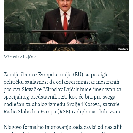
ISPRIČAJ MI
DNEVNO@RSE
SPECIJALI RSE
VIŠE OD NASLOVA
PRATITE NAS
GENOCID U SREBRENICI
Miroslav Lajčak
POPLAVE I KLIZIŠTA U BIH 2024.
TV LIBERTY
Sve RFE/RL stranice
Zemlje članice Evropske unije (EU) su postigle
POST SCRIPTUM
političku saglasnost da odlazeći ministar inostranih
poslova Slovačke Miroslav Lajčak bude imenovan za
MOJA EVROPA
specijalnog predstavnika EU koji će biti pre svega
TRI DECENIJE OD RATA U BIH
nadležan za dijalog između Srbije i Kosova, saznaje
Radio Slobodna Evropa (RSE) iz diplomatskih izvora.
SVE KARTE DEJTONA
NASTANAK I RASPAD JUGOSLAVIJE
Njegovo formalno imenovanje sada zavisi od nastalih